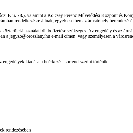
 F. u. 78.), valamint a Kölcsey Ferenc Művelődési Központ és Könyvtár
 számban rendelkezésre állnak, egyéb esetben az árusítóhely berendezését 
közterület-használati díj befizetése szükséges. Az engedély és az árusít
ban a jegyzo@oroszlany.hu e-mail címen, vagy személyesen a városrendé
az engedélyek kiadása a beérkezési sorrend szerint történik.
nek rendezésében