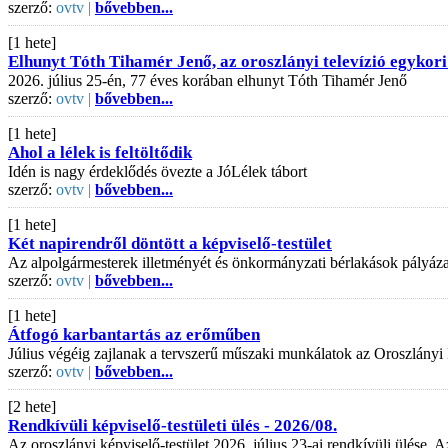
szerző:
ovtv |
bővebben...
[1 hete]
Elhunyt Tóth Tihamér Jenő, az oroszlányi televízió egykori
2026. július 25-én, 77 éves korában elhunyt Tóth Tihamér Jenő
szerző:
ovtv |
bővebben...
[1 hete]
Ahol a lélek is feltöltődik
Idén is nagy érdeklődés övezte a JóLélek tábort
szerző:
ovtv |
bővebben...
[1 hete]
Két napirendről döntött a képviselő-testület
Az alpolgármesterek illetményét és önkormányzati bérlakások pályázati
szerző:
ovtv |
bővebben...
[1 hete]
Átfogó karbantartás az erőműben
Július végéig zajlanak a tervszerű műszaki munkálatok az Oroszlányi
szerző:
ovtv |
bővebben...
[2 hete]
Rendkívüli képviselő-testületi ülés - 2026/08.
Az oroszlányi képviselő-testület 2026. július 23-ai rendkívüli ülése