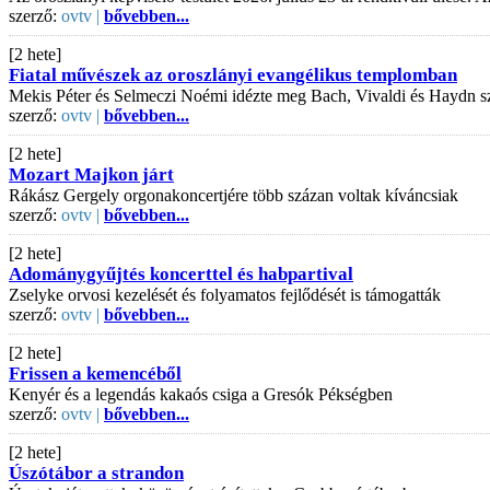
szerző:
ovtv |
bővebben...
[2 hete]
Fiatal művészek az oroszlányi evangélikus templomban
Mekis Péter és Selmeczi Noémi idézte meg Bach, Vivaldi és Haydn s
szerző:
ovtv |
bővebben...
[2 hete]
Mozart Majkon járt
Rákász Gergely orgonakoncertjére több százan voltak kíváncsiak
szerző:
ovtv |
bővebben...
[2 hete]
Adománygyűjtés koncerttel és habpartival
Zselyke orvosi kezelését és folyamatos fejlődését is támogatták
szerző:
ovtv |
bővebben...
[2 hete]
Frissen a kemencéből
Kenyér és a legendás kakaós csiga a Gresók Pékségben
szerző:
ovtv |
bővebben...
[2 hete]
Úszótábor a strandon