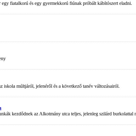
r egy fiatalkorú és egy gyermekkorú fiúnak próbált kábítószert eladni.
eny
kola múltjáról, jelenéről és a következő tanév változásairól.
n
nkák kezdődnek az Alkotmány utca teljes, jelenleg szilárd burkolattal