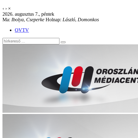
‹
›
×
2026. augusztus 7., péntek
Ma:
Ibolya
,
Cseperke
Holnap:
László
,
Domonkos
OVTV