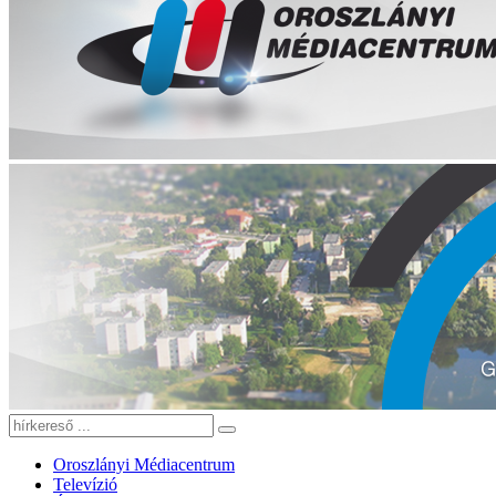
Oroszlányi Médiacentrum
Televízió