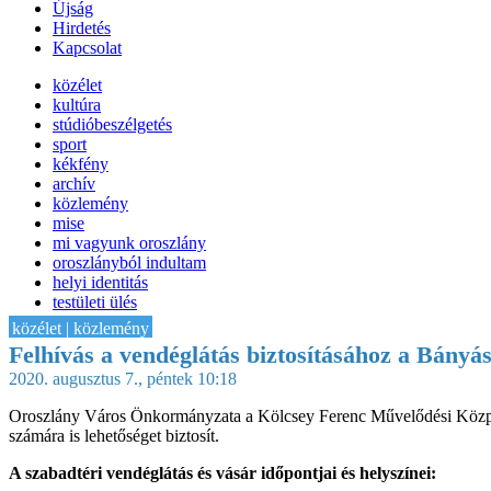
Újság
Hirdetés
Kapcsolat
közélet
kultúra
stúdióbeszélgetés
sport
kékfény
archív
közlemény
mise
mi vagyunk oroszlány
oroszlányból indultam
helyi identitás
testületi ülés
IT-HON
közélet | közlemény
Felhívás a vendéglátás biztosításához a Bány
2020. augusztus 7., péntek 10:18
Oroszlány Város Önkormányzata a Kölcsey Ferenc Művelődési Központ 
számára is lehetőséget biztosít.
A szabadtéri vendéglátás és vásár időpontjai és helyszínei: