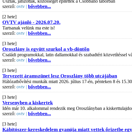
Úsztak, játszottak, közösséget építettek a Csobbanó táborban
szerző:
ovtv |
bővebben...
[2 hete]
OVTV ajánló - 2026.07.20.
Tartsanak velünk ma este is!
szerző:
ovtv |
bővebben...
[3 hete]
Oroszlány is együtt szurkol a vb-döntőn
Családi programokkal, latin dallamokkal és szabadtéri közvetítéssel
szerző:
ovtv |
bővebben...
[3 hete]
Tervezett áramszünet lesz Oroszlány több utcájában
Hálózatbővítési munkák miatt 2026. július 17-én, pénteken 8 és 15.30
szerző:
ovtv |
bővebben...
[3 hete]
Versenyben a kiskertek
Idén már 10. alkalommal rendezik meg Oroszlányban a kiskerttulajdo
szerző:
ovtv |
bővebben...
[3 hete]
Kábítószer-kereskedelem gyanúja miatt vettek őrizetbe egy 