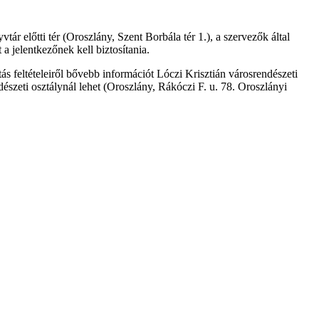
 előtti tér (Oroszlány, Szent Borbála tér 1.), a szervezők által
a jelentkezőnek kell biztosítania.
ás feltételeiről bővebb információt Lóczi Krisztián városrendészeti
szeti osztálynál lehet (Oroszlány, Rákóczi F. u. 78. Oroszlányi