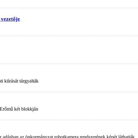
 vezetője
 kiírását tárgyalták
 Erőmű két blokkján
. Az adásban az önkormányzat robotkamera rendszerének képét láthatják.