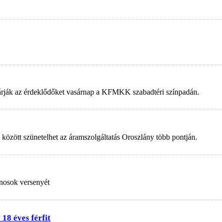
 várják az érdeklődőket vasárnap a KFMKK szabadtéri színpadán.
 között szünetelhet az áramszolgáltatás Oroszlány több pontján.
nosok versenyét
18 éves férfit