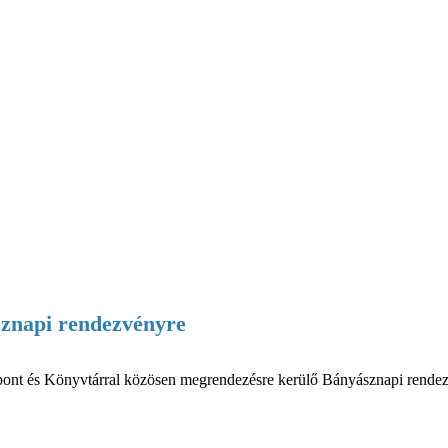
ásznapi rendezvényre
és Könyvtárral közösen megrendezésre kerülő Bányásznapi rendezvény k