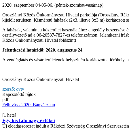
2020. szeptember 04-05-06. (péntek-szombat-vasárnap).
Oroszlányi Közös Önkormányzati Hivatal parkolója (Oroszlány, Rákóczi
kijelölt területen. Kisméretű faházak (2x3, illetve 3x3 m) korlátozott
A faházak, valamint a közterület használatához engedély beszerzése és 
osztályvezető ad a 06-20537-7827-es telefonszámon. Jelentkezni írás
Közös Önkormányzati Hivatal földszint)
Jelentkezési határidő: 2020. augusztus 24.
A vendéglátás és vásár területének helyszínén korlátozott a férőhely, 
Oroszlányi Közös Önkormányzati Hivatal
szerző:
ovtv
Kapcsolódó fájlok
pdf
Felhívás - 2020. Bányásznap
[1 hete]
Egy kis falu nagy értékei
Új előadássorozat indult a Rákóczi Szövetség Oroszlányi Szervezeté