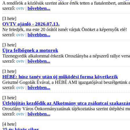
A rendőrök a közlésük szerint akkor érték tetten a fiatalembert, amiko
szerző:
ovtv |
bővebben...
[3 hete]
OVTV ajánló - 2026.07.13.
Ne feledjék, ma este 20 órától ismét várjuk Önöket a képernyők elé!
szerző:
ovtv |
bővebben...
[3 hete]
Újra felbőgnek a motorok
Tizenegyedik alkalommal érkezik Oroszlányba a népszerű rallye vers
szerző:
ovtv |
bővebben...
[3 hete]
HÉBÉ: húsz tanév után új működési forma következik
Geisztné Gogolák Évával, a HÉBÉ AMI igazgatójával beszélgetünk az is
szerző:
ovtv |
bővebben...
[3 hete]
Útfelújítás kezdődik az Alkotmány utca zsákutcai szakaszá
Oroszlány Város Önkormányzatának tájékoztatása szerint útépítési mu
szerző:
ovtv |
bővebben...
[4 hete]
25 év közös siker