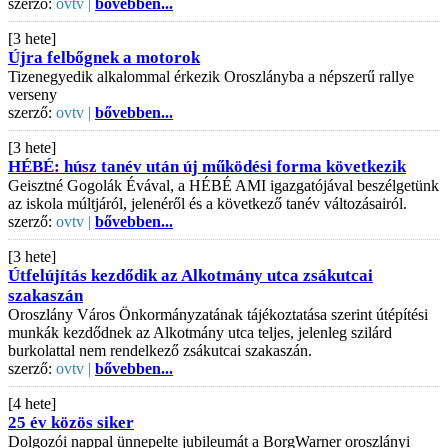
szerző:
ovtv |
bővebben...
[3 hete]
Újra felbőgnek a motorok
Tizenegyedik alkalommal érkezik Oroszlányba a népszerű rallye
verseny
szerző:
ovtv |
bővebben...
[3 hete]
HÉBÉ: húsz tanév után új működési forma következik
Geisztné Gogolák Évával, a HÉBÉ AMI igazgatójával beszélgetünk
az iskola múltjáról, jelenéről és a következő tanév változásairól.
szerző:
ovtv |
bővebben...
[3 hete]
Útfelújítás kezdődik az Alkotmány utca zsákutcai
szakaszán
Oroszlány Város Önkormányzatának tájékoztatása szerint útépítési
munkák kezdődnek az Alkotmány utca teljes, jelenleg szilárd
burkolattal nem rendelkező zsákutcai szakaszán.
szerző:
ovtv |
bővebben...
[4 hete]
25 év közös siker
Dolgozói nappal ünnepelte jubileumát a BorgWarner oroszlányi