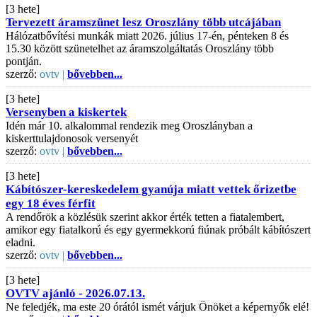
[3 hete]
Tervezett áramszünet lesz Oroszlány több utcájában
Hálózatbővítési munkák miatt 2026. július 17-én, pénteken 8 és
15.30 között szünetelhet az áramszolgáltatás Oroszlány több
pontján.
szerző:
ovtv |
bővebben...
[3 hete]
Versenyben a kiskertek
Idén már 10. alkalommal rendezik meg Oroszlányban a
kiskerttulajdonosok versenyét
szerző:
ovtv |
bővebben...
[3 hete]
Kábítószer-kereskedelem gyanúja miatt vettek őrizetbe
egy 18 éves férfit
A rendőrök a közlésük szerint akkor érték tetten a fiatalembert,
amikor egy fiatalkorú és egy gyermekkorú fiúnak próbált kábítószert
eladni.
szerző:
ovtv |
bővebben...
[3 hete]
OVTV ajánló - 2026.07.13.
Ne feledjék, ma este 20 órától ismét várjuk Önöket a képernyők elé!