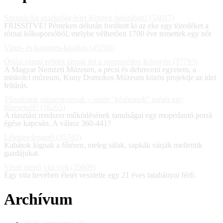
Szenzációs szarkofág-lelet Környe határában! (54017)
FRISSÍTVE! Pénteken délután fordított ki az eke egy töredéket a
római kőkoporsóból, melybe vélhetően 1700 éve temettek egy nőt
Vírus- és karantén-kisokos (45705)
Óriási római erődöt tárnak fel a szomszédos Környén (37793)
A Magyar Nemzeti Múzeum, a pécsi és debreceni egyetem, a
miskolci múzeum, Kuny Domokos Múzeum közös projektje az idei
feltárás.
Tűzoltóink szupergyorsak – miért "késhetnek" mégis egy
tűzesetnél? (36265)
A riasztási rendszer működésének tanulságai egy mopedautó porrá
égése kapcsán. A válasz 360-441?
Lélekmelengető (35743)
Kabátok lógnak a főtéren, meleg sálak, sapkák várják mellettük
gazdájukat.
Vérre menő vita volt (35609)
Egy vita hevében életét vesztette egy 21 éves tatabányai férfi.
Archívum