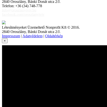
2840 Oroszlány, Bánki Donát utca 2/J.
Telefon: +36 (34) 748-778
info@oroszlanyivtv.hu
facebook.com/oroszlanyivtv
Létesítményeket Üzemeltető Nonprofit Kft © 2016.
2840 Oroszlány, Bánki Donát utca 2/J.
Impresszum
|
Adatvédelem
|
Oldaltérkép
×