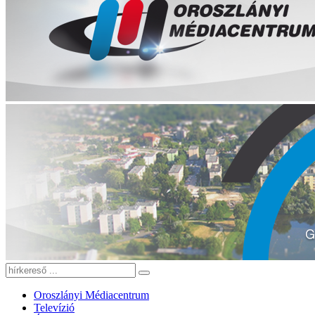
Oroszlányi Médiacentrum
Televízió