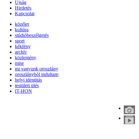
Újság
Hirdetés
Kapcsolat
közélet
kultúra
stúdióbeszélgetés
sport
kékfény
archív
közlemény
mise
mi vagyunk oroszlány
oroszlányból indultam
helyi identitás
testületi ülés
IT-HON