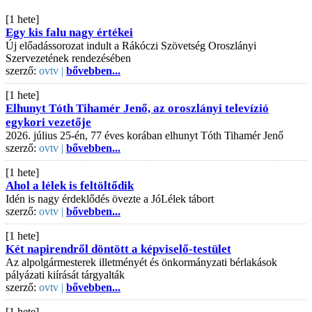
[1 hete]
Egy kis falu nagy értékei
Új előadássorozat indult a Rákóczi Szövetség Oroszlányi
Szervezetének rendezésében
szerző:
ovtv |
bővebben...
[1 hete]
Elhunyt Tóth Tihamér Jenő, az oroszlányi televízió
egykori vezetője
2026. július 25-én, 77 éves korában elhunyt Tóth Tihamér Jenő
szerző:
ovtv |
bővebben...
[1 hete]
Ahol a lélek is feltöltődik
Idén is nagy érdeklődés övezte a JóLélek tábort
szerző:
ovtv |
bővebben...
[1 hete]
Két napirendről döntött a képviselő-testület
Az alpolgármesterek illetményét és önkormányzati bérlakások
pályázati kiírását tárgyalták
szerző:
ovtv |
bővebben...
[1 hete]