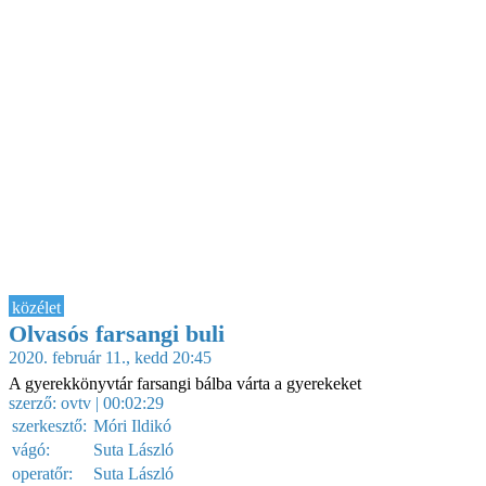
közélet
Olvasós farsangi buli
2020. február 11., kedd 20:45
A gyerekkönyvtár farsangi bálba várta a gyerekeket
szerző:
ovtv
| 00:02:29
szerkesztő:
Móri Ildikó
vágó:
Suta László
operatőr:
Suta László