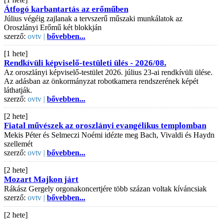
Átfogó karbantartás az erőműben
Július végéig zajlanak a tervszerű műszaki munkálatok az
Oroszlányi Erőmű két blokkján
szerző:
ovtv |
bővebben...
[1 hete]
Rendkívüli képviselő-testületi ülés - 2026/08.
Az oroszlányi képviselő-testület 2026. július 23-ai rendkívüli ülése.
Az adásban az önkormányzat robotkamera rendszerének képét
láthatják.
szerző:
ovtv |
bővebben...
[2 hete]
Fiatal művészek az oroszlányi evangélikus templomban
Mekis Péter és Selmeczi Noémi idézte meg Bach, Vivaldi és Haydn
szellemét
szerző:
ovtv |
bővebben...
[2 hete]
Mozart Majkon járt
Rákász Gergely orgonakoncertjére több százan voltak kíváncsiak
szerző:
ovtv |
bővebben...
[2 hete]