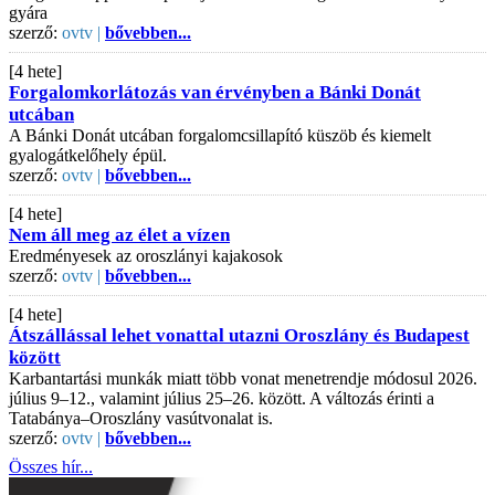
gyára
szerző:
ovtv |
bővebben...
[4 hete]
Forgalomkorlátozás van érvényben a Bánki Donát
utcában
A Bánki Donát utcában forgalomcsillapító küszöb és kiemelt
gyalogátkelőhely épül.
szerző:
ovtv |
bővebben...
[4 hete]
Nem áll meg az élet a vízen
Eredményesek az oroszlányi kajakosok
szerző:
ovtv |
bővebben...
[4 hete]
Átszállással lehet vonattal utazni Oroszlány és Budapest
között
Karbantartási munkák miatt több vonat menetrendje módosul 2026.
július 9–12., valamint július 25–26. között. A változás érinti a
Tatabánya–Oroszlány vasútvonalat is.
szerző:
ovtv |
bővebben...
Összes hír...