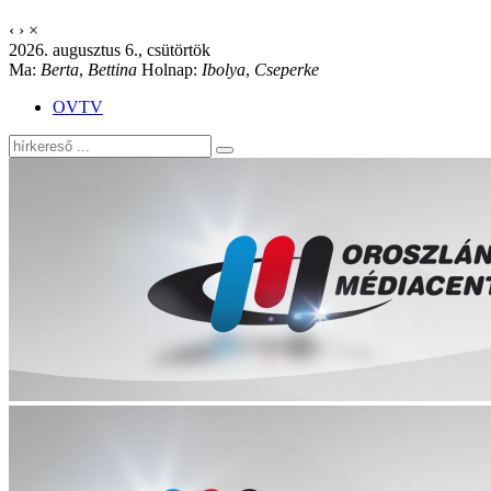
‹
›
×
2026. augusztus 6., csütörtök
Ma:
Berta
,
Bettina
Holnap:
Ibolya
,
Cseperke
OVTV