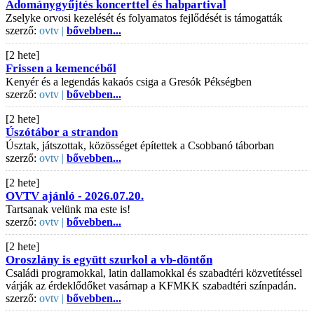
Adománygyűjtés koncerttel és habpartival
Zselyke orvosi kezelését és folyamatos fejlődését is támogatták
szerző:
ovtv |
bővebben...
[2 hete]
Frissen a kemencéből
Kenyér és a legendás kakaós csiga a Gresók Pékségben
szerző:
ovtv |
bővebben...
[2 hete]
Úszótábor a strandon
Úsztak, játszottak, közösséget építettek a Csobbanó táborban
szerző:
ovtv |
bővebben...
[2 hete]
OVTV ajánló - 2026.07.20.
Tartsanak velünk ma este is!
szerző:
ovtv |
bővebben...
[2 hete]
Oroszlány is együtt szurkol a vb-döntőn
Családi programokkal, latin dallamokkal és szabadtéri közvetítéssel
várják az érdeklődőket vasárnap a KFMKK szabadtéri színpadán.
szerző:
ovtv |
bővebben...