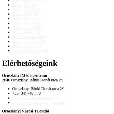
2026. augusztus (8)
2026. július (43)
2026. június (62)
2026. május (65)
2026. április (70)
2026. március (67)
2026. február (56)
2026. január (47)
2025. december (50)
2025. november (54)
2025. október (72)
2025. szeptember (63)
Elérhetőségeink
Oroszlányi Médiacentrum
2840 Oroszlány, Bánki Donát utca 2/J.
Oroszlány, Bánki Donát utca 2/J.
+36 (34) 748-778
info@oroszlanyimedia.hu
https://www.oroszlanyimedia.hu
Oroszlányi Városi Televízió