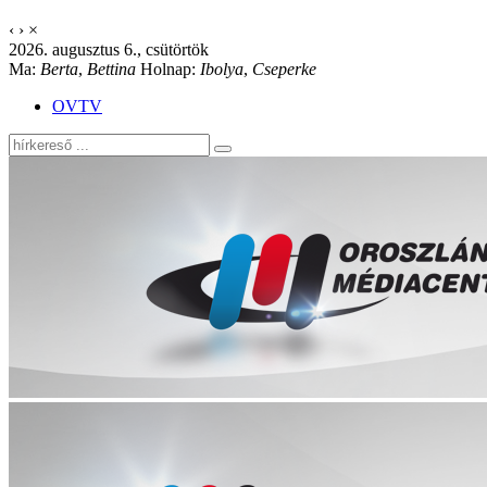
‹
›
×
2026. augusztus 6., csütörtök
Ma:
Berta
,
Bettina
Holnap:
Ibolya
,
Cseperke
OVTV