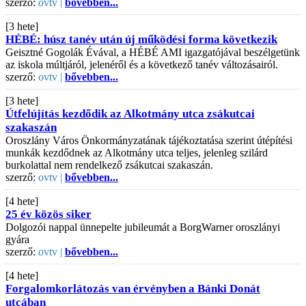
szerző:
ovtv |
bővebben...
[3 hete]
HÉBÉ: húsz tanév után új működési forma következik
Geisztné Gogolák Évával, a HÉBÉ AMI igazgatójával beszélgetünk
az iskola múltjáról, jelenéről és a következő tanév változásairól.
szerző:
ovtv |
bővebben...
[3 hete]
Útfelújítás kezdődik az Alkotmány utca zsákutcai
szakaszán
Oroszlány Város Önkormányzatának tájékoztatása szerint útépítési
munkák kezdődnek az Alkotmány utca teljes, jelenleg szilárd
burkolattal nem rendelkező zsákutcai szakaszán.
szerző:
ovtv |
bővebben...
[4 hete]
25 év közös siker
Dolgozói nappal ünnepelte jubileumát a BorgWarner oroszlányi
gyára
szerző:
ovtv |
bővebben...
[4 hete]
Forgalomkorlátozás van érvényben a Bánki Donát
utcában