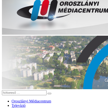
Oroszlányi Médiacentrum
Televízió