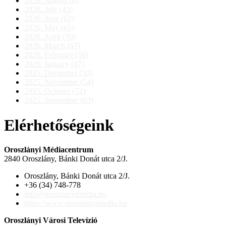
2026. August (6)
2026. July (43)
2026. June (62)
2026. May (65)
2026. April (70)
2026. March (67)
2026. February (56)
2026. January (47)
2025. December (50)
2025. November (54)
2025. October (72)
2025. September (63)
Elérhetőségeink
Oroszlányi Médiacentrum
2840 Oroszlány, Bánki Donát utca 2/J.
Oroszlány, Bánki Donát utca 2/J.
+36 (34) 748-778
info@oroszlanyimedia.hu
https://www.oroszlanyimedia.hu
Oroszlányi Városi Televízió