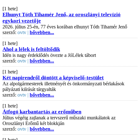
[1 hete]
Elhunyt Tóth Tihamér Jenő, az oroszlányi televízió
egykori vezetője
2026. július 25-én, 77 éves korában elhunyt Tóth Tihamér Jenő
szerző:
ovtv |
bővebben...
[1 hete]
Ahol a lélek is feltöltődik
Idén is nagy érdeklődés övezte a JóLélek tábort
szerző:
ovtv |
bővebben...
[1 hete]
Két napirendről döntött a képviselő-testület
Az alpolgármesterek illetményét és önkormányzati bérlakások
pályázati kiírását tárgyalták
szerző:
ovtv |
bővebben...
[1 hete]
Átfogó karbantartás az erőműben
Július végéig zajlanak a tervszerű műszaki munkálatok az
Oroszlányi Erőmű két blokkján
szerző:
ovtv |
bővebben...
[1 hete]