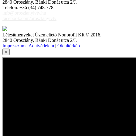
2840 Oroszlány, Bánki Donát utca 2/J.
Telefon: +36 (34) 748-778
info@oroszlanyivtv.hu
facebook.com/oroszlanyivtv
Létesítményeket Üzemeltető Nonprofit Kft © 2016.
2840 Oroszlány, Bánki Donát utca 2/J.
Impresszum
|
Adatvédelem
|
Oldaltérkép
×