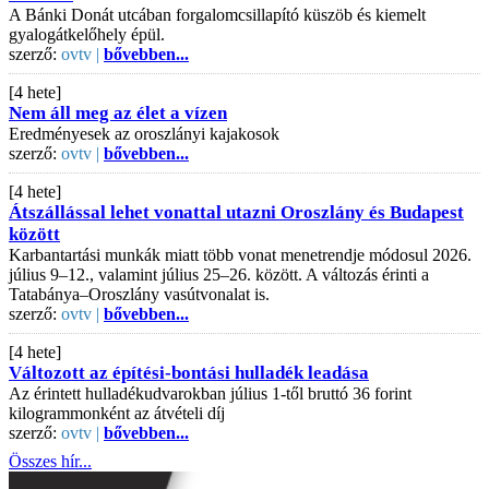
A Bánki Donát utcában forgalomcsillapító küszöb és kiemelt
gyalogátkelőhely épül.
szerző:
ovtv |
bővebben...
[4 hete]
Nem áll meg az élet a vízen
Eredményesek az oroszlányi kajakosok
szerző:
ovtv |
bővebben...
[4 hete]
Átszállással lehet vonattal utazni Oroszlány és Budapest
között
Karbantartási munkák miatt több vonat menetrendje módosul 2026.
július 9–12., valamint július 25–26. között. A változás érinti a
Tatabánya–Oroszlány vasútvonalat is.
szerző:
ovtv |
bővebben...
[4 hete]
Változott az építési-bontási hulladék leadása
Az érintett hulladékudvarokban július 1-től bruttó 36 forint
kilogrammonként az átvételi díj
szerző:
ovtv |
bővebben...
Összes hír...