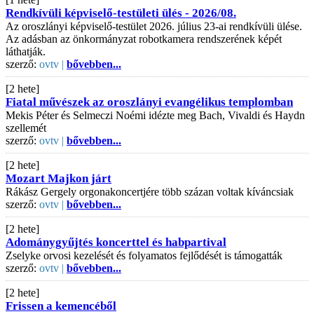
Rendkívüli képviselő-testületi ülés - 2026/08.
Az oroszlányi képviselő-testület 2026. július 23-ai rendkívüli ülése.
Az adásban az önkormányzat robotkamera rendszerének képét
láthatják.
szerző:
ovtv |
bővebben...
[2 hete]
Fiatal művészek az oroszlányi evangélikus templomban
Mekis Péter és Selmeczi Noémi idézte meg Bach, Vivaldi és Haydn
szellemét
szerző:
ovtv |
bővebben...
[2 hete]
Mozart Majkon járt
Rákász Gergely orgonakoncertjére több százan voltak kíváncsiak
szerző:
ovtv |
bővebben...
[2 hete]
Adománygyűjtés koncerttel és habpartival
Zselyke orvosi kezelését és folyamatos fejlődését is támogatták
szerző:
ovtv |
bővebben...
[2 hete]
Frissen a kemencéből