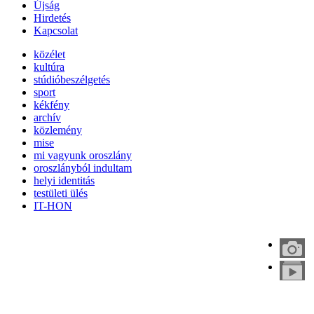
Újság
Hirdetés
Kapcsolat
közélet
kultúra
stúdióbeszélgetés
sport
kékfény
archív
közlemény
mise
mi vagyunk oroszlány
oroszlányból indultam
helyi identitás
testületi ülés
IT-HON