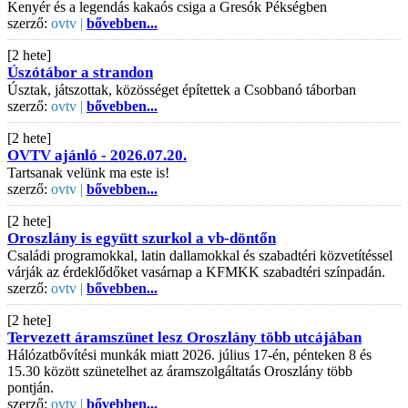
Kenyér és a legendás kakaós csiga a Gresók Pékségben
szerző:
ovtv |
bővebben...
[2 hete]
Úszótábor a strandon
Úsztak, játszottak, közösséget építettek a Csobbanó táborban
szerző:
ovtv |
bővebben...
[2 hete]
OVTV ajánló - 2026.07.20.
Tartsanak velünk ma este is!
szerző:
ovtv |
bővebben...
[2 hete]
Oroszlány is együtt szurkol a vb-döntőn
Családi programokkal, latin dallamokkal és szabadtéri közvetítéssel
várják az érdeklődőket vasárnap a KFMKK szabadtéri színpadán.
szerző:
ovtv |
bővebben...
[2 hete]
Tervezett áramszünet lesz Oroszlány több utcájában
Hálózatbővítési munkák miatt 2026. július 17-én, pénteken 8 és
15.30 között szünetelhet az áramszolgáltatás Oroszlány több
pontján.
szerző:
ovtv |
bővebben...