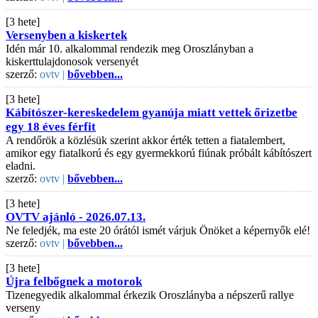
[3 hete]
Versenyben a kiskertek
Idén már 10. alkalommal rendezik meg Oroszlányban a
kiskerttulajdonosok versenyét
szerző:
ovtv |
bővebben...
[3 hete]
Kábítószer-kereskedelem gyanúja miatt vettek őrizetbe
egy 18 éves férfit
A rendőrök a közlésük szerint akkor érték tetten a fiatalembert,
amikor egy fiatalkorú és egy gyermekkorú fiúnak próbált kábítószert
eladni.
szerző:
ovtv |
bővebben...
[3 hete]
OVTV ajánló - 2026.07.13.
Ne feledjék, ma este 20 órától ismét várjuk Önöket a képernyők elé!
szerző:
ovtv |
bővebben...
[3 hete]
Újra felbőgnek a motorok
Tizenegyedik alkalommal érkezik Oroszlányba a népszerű rallye
verseny