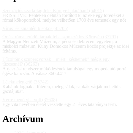
Szenzációs szarkofág-lelet Környe határában! (54015)
FRISSÍTVE! Pénteken délután fordított ki az eke egy töredéket a
római kőkoporsóból, melybe vélhetően 1700 éve temettek egy nőt
Vírus- és karantén-kisokos (45705)
Óriási római erődöt tárnak fel a szomszédos Környén (37791)
A Magyar Nemzeti Múzeum, a pécsi és debreceni egyetem, a
miskolci múzeum, Kuny Domokos Múzeum közös projektje az idei
feltárás.
Tűzoltóink szupergyorsak – miért "késhetnek" mégis egy
tűzesetnél? (36263)
A riasztási rendszer működésének tanulságai egy mopedautó porrá
égése kapcsán. A válasz 360-441?
Lélekmelengető (35742)
Kabátok lógnak a főtéren, meleg sálak, sapkák várják mellettük
gazdájukat.
Vérre menő vita volt (35608)
Egy vita hevében életét vesztette egy 21 éves tatabányai férfi.
Archívum