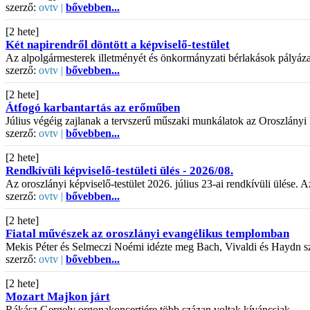
szerző:
ovtv |
bővebben...
[2 hete]
Két napirendről döntött a képviselő-testület
Az alpolgármesterek illetményét és önkormányzati bérlakások pályázati
szerző:
ovtv |
bővebben...
[2 hete]
Átfogó karbantartás az erőműben
Július végéig zajlanak a tervszerű műszaki munkálatok az Oroszlányi
szerző:
ovtv |
bővebben...
[2 hete]
Rendkívüli képviselő-testületi ülés - 2026/08.
Az oroszlányi képviselő-testület 2026. július 23-ai rendkívüli ülése
szerző:
ovtv |
bővebben...
[2 hete]
Fiatal művészek az oroszlányi evangélikus templomban
Mekis Péter és Selmeczi Noémi idézte meg Bach, Vivaldi és Haydn s
szerző:
ovtv |
bővebben...
[2 hete]
Mozart Majkon járt
Rákász Gergely orgonakoncertjére több százan voltak kíváncsiak