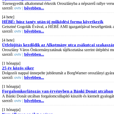
Tizenegyedik alkalommal érkezik Oroszlányba a népszerű rallye vers
szerző:
ovtv |
bővebben...
[4 hete]
HÉBÉ: húsz tanév után új működési forma következik
Geisztné Gogolák Évával, a HÉBÉ AMI igazgatójával beszélgetünk az is
szerző:
ovtv |
bővebben...
[4 hete]
Útfelújítás kezdődik az Alkotmány utca zsákutcai szakaszá
Oroszlány Város Önkormányzatának tájékoztatása szerint útépítési mu
szerző:
ovtv |
bővebben...
[1 hónapja]
25 év közös siker
Dolgozói nappal ünnepelte jubileumát a BorgWarner oroszlányi gyár
szerző:
ovtv |
bővebben...
[1 hónapja]
Forgalomkorlátozás van érvényben a Bánki Donát utcában
A Bánki Donát utcában forgalomcsillapító küszöb és kiemelt gyalogát
szerző:
ovtv |
bővebben...
[1 hónapja]