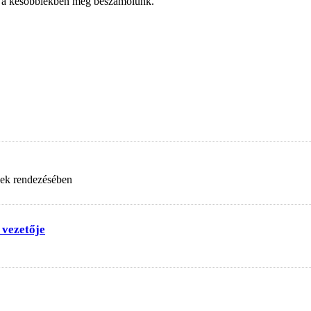
ől a későbbiekben még beszámolunk.
nek rendezésében
 vezetője