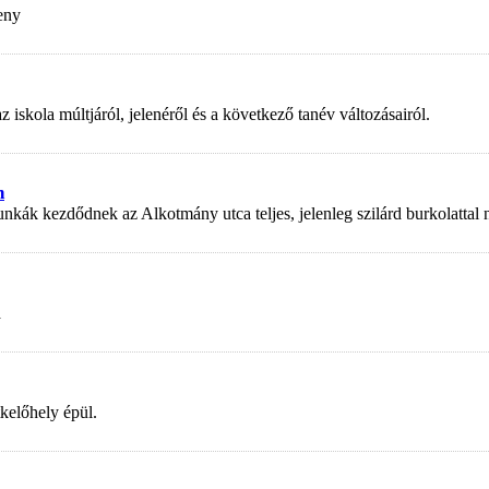
eny
kola múltjáról, jelenéről és a következő tanév változásairól.
n
nkák kezdődnek az Alkotmány utca teljes, jelenleg szilárd burkolattal
a
kelőhely épül.