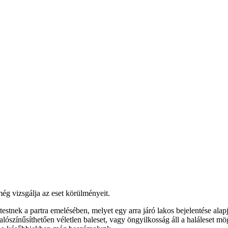
még vizsgálja az eset körülményeit.
tnek a partra emelésében, melyet egy arra járó lakos bejelentése alapj
lószínűsíthetően véletlen baleset, vagy öngyilkosság áll a haláleset m