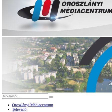
Oroszlányi Médiacentrum
Televízió