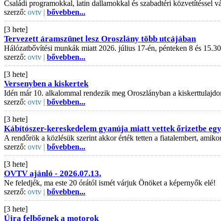
Családi programokkal, latin dallamokkal és szabadtéri közvetítéssel
szerző:
ovtv |
bővebben...
[3 hete]
Tervezett áramszünet lesz Oroszlány több utcájában
Hálózatbővítési munkák miatt 2026. július 17-én, pénteken 8 és 15.30
szerző:
ovtv |
bővebben...
[3 hete]
Versenyben a kiskertek
Idén már 10. alkalommal rendezik meg Oroszlányban a kiskerttulajdo
szerző:
ovtv |
bővebben...
[3 hete]
Kábítószer-kereskedelem gyanúja miatt vettek őrizetbe egy 
A rendőrök a közlésük szerint akkor érték tetten a fiatalembert, amiko
szerző:
ovtv |
bővebben...
[3 hete]
OVTV ajánló - 2026.07.13.
Ne feledjék, ma este 20 órától ismét várjuk Önöket a képernyők elé!
szerző:
ovtv |
bővebben...
[3 hete]
Újra felbőgnek a motorok