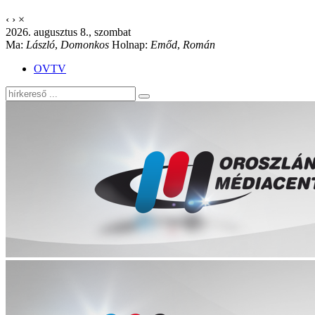
‹
›
×
2026. augusztus 8., szombat
Ma:
László
,
Domonkos
Holnap:
Emőd
,
Román
OVTV