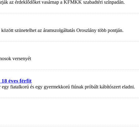
 várják az érdeklődőket vasárnap a KFMKK szabadtéri színpadán.
 között szünetelhet az áramszolgáltatás Oroszlány több pontján.
nosok versenyét
18 éves férfit
r egy fiatalkorú és egy gyermekkorú fiúnak próbált kábítószert eladni.