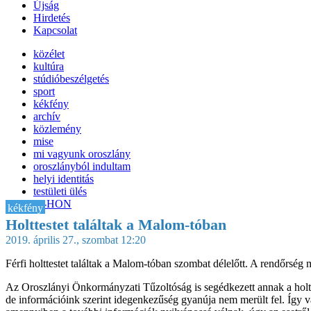
Újság
Hirdetés
Kapcsolat
közélet
kultúra
stúdióbeszélgetés
sport
kékfény
archív
közlemény
mise
mi vagyunk oroszlány
oroszlányból indultam
helyi identitás
testületi ülés
IT-HON
kékfény
Holttestet találtak a Malom-tóban
2019. április 27., szombat 12:20
Férfi holttestet találtak a Malom-tóban szombat délelőtt. A rendőrség 
Az Oroszlányi Önkormányzati Tűzoltóság is segédkezett annak a holttes
de információink szerint idegenkezűség gyanúja nem merült fel. Így va