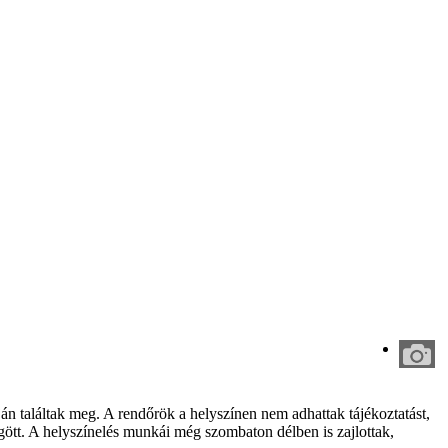
án találtak meg. A rendőrök a helyszínen nem adhattak tájékoztatást,
ögött. A helyszínelés munkái még szombaton délben is zajlottak,