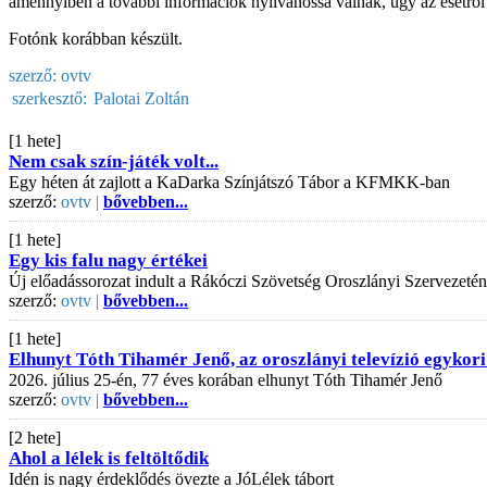
amennyiben a további információk nyilvánossá válnak, úgy az esetr
Fotónk korábban készült.
szerző:
ovtv
szerkesztő:
Palotai Zoltán
[1 hete]
Nem csak szín-játék volt...
Egy héten át zajlott a KaDarka Színjátszó Tábor a KFMKK-ban
szerző:
ovtv |
bővebben...
[1 hete]
Egy kis falu nagy értékei
Új előadássorozat indult a Rákóczi Szövetség Oroszlányi Szervezeté
szerző:
ovtv |
bővebben...
[1 hete]
Elhunyt Tóth Tihamér Jenő, az oroszlányi televízió egykori
2026. július 25-én, 77 éves korában elhunyt Tóth Tihamér Jenő
szerző:
ovtv |
bővebben...
[2 hete]
Ahol a lélek is feltöltődik
Idén is nagy érdeklődés övezte a JóLélek tábort