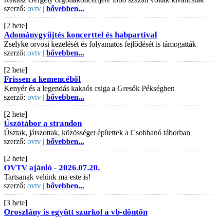
szerző:
ovtv |
bővebben...
[2 hete]
Adománygyűjtés koncerttel és habpartival
Zselyke orvosi kezelését és folyamatos fejlődését is támogatták
szerző:
ovtv |
bővebben...
[2 hete]
Frissen a kemencéből
Kenyér és a legendás kakaós csiga a Gresók Pékségben
szerző:
ovtv |
bővebben...
[2 hete]
Úszótábor a strandon
Úsztak, játszottak, közösséget építettek a Csobbanó táborban
szerző:
ovtv |
bővebben...
[2 hete]
OVTV ajánló - 2026.07.20.
Tartsanak velünk ma este is!
szerző:
ovtv |
bővebben...
[3 hete]
Oroszlány is együtt szurkol a vb-döntőn