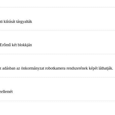
 kiírását tárgyalták
 Erőmű két blokkján
. Az adásban az önkormányzat robotkamera rendszerének képét láthatják.
zellemét