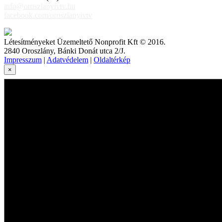
info@oroszlanyivtv.hu
facebook.com/oroszlanyivtv
Létesítményeket Üzemeltető Nonprofit Kft © 2016.
2840 Oroszlány, Bánki Donát utca 2/J.
Impresszum
|
Adatvédelem
|
Oldaltérkép
×