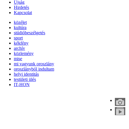
Újság
Hirdetés
Kapcsolat
közélet
kultúra
stúdióbeszélgetés
sport
kékfény
archív
közlemény
mise
mi vagyunk oroszlány
oroszlányból indultam
helyi identitás
testületi ülés
IT-HON