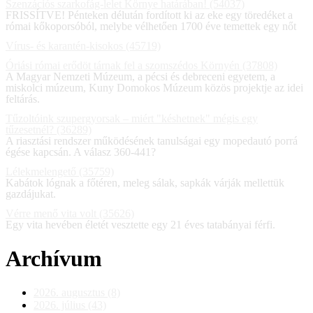
Szenzációs szarkofág-lelet Környe határában! (54037)
FRISSÍTVE! Pénteken délután fordított ki az eke egy töredéket a
római kőkoporsóból, melybe vélhetően 1700 éve temettek egy nőt
Vírus- és karantén-kisokos (45719)
Óriási római erődöt tárnak fel a szomszédos Környén (37808)
A Magyar Nemzeti Múzeum, a pécsi és debreceni egyetem, a
miskolci múzeum, Kuny Domokos Múzeum közös projektje az idei
feltárás.
Tűzoltóink szupergyorsak – miért "késhetnek" mégis egy
tűzesetnél? (36289)
A riasztási rendszer működésének tanulságai egy mopedautó porrá
égése kapcsán. A válasz 360-441?
Lélekmelengető (35759)
Kabátok lógnak a főtéren, meleg sálak, sapkák várják mellettük
gazdájukat.
Vérre menő vita volt (35626)
Egy vita hevében életét vesztette egy 21 éves tatabányai férfi.
Archívum
2026. augusztus (8)
2026. július (43)