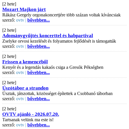
[2 hete]
Mozart Majkon járt
Rákász Gergely orgonakoncertjére több százan voltak kíváncsiak
szerző:
ovtv |
bővebben...
[2 hete]
Adománygyűjtés koncerttel és habpartival
Zselyke orvosi kezelését és folyamatos fejlődését is támogatták
szerző:
ovtv |
bővebben...
[2 hete]
Frissen a kemencéből
Kenyér és a legendás kakaós csiga a Gresók Pékségben
szerző:
ovtv |
bővebben...
[2 hete]
Úszótábor a strandon
Úsztak, játszottak, közösséget építettek a Csobbanó táborban
szerző:
ovtv |
bővebben...
[2 hete]
OVTV ajánló - 2026.07.20.
Tartsanak velünk ma este is!
szerző:
ovtv |
bővebben...