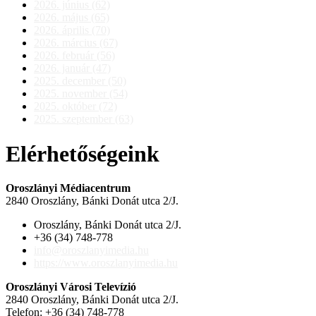
2026. június (62)
2026. május (65)
2026. április (70)
2026. március (67)
2026. február (56)
2026. január (47)
2025. december (50)
2025. november (54)
2025. október (72)
2025. szeptember (63)
Elérhetőségeink
Oroszlányi Médiacentrum
2840 Oroszlány, Bánki Donát utca 2/J.
Oroszlány, Bánki Donát utca 2/J.
+36 (34) 748-778
info@oroszlanyimedia.hu
https://www.oroszlanyimedia.hu
Oroszlányi Városi Televízió
2840 Oroszlány, Bánki Donát utca 2/J.
Telefon: +36 (34) 748-778