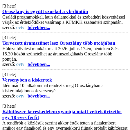
[3 hete]
Oroszlány is együtt szurkol a vb-döntőn
Családi programokkal, latin dallamokkal és szabadtéri közvetítéssel
várják az érdeklődőket vasárnap a KFMKK szabadtéri színpadán.
szerző:
ovtv |
bővebben...
[3 hete]
Tervezett áramszünet lesz Oroszlány több utcájában
Hálózatbővítési munkák miatt 2026. július 17-én, pénteken 8 és
15.30 között szünetelhet az áramszolgáltatás Oroszlány több
pontján.
szerző:
ovtv |
bővebben...
[3 hete]
Versenyben a kiskertek
Idén már 10. alkalommal rendezik meg Oroszlányban a
kiskerttulajdonosok versenyét
szerző:
ovtv |
bővebben...
[3 hete]
Kábítószer-kereskedelem gyanúja miatt vettek őrizetbe
egy 18 éves férfit
A rendőrök a közlésük szerint akkor érték tetten a fiatalembert,
amikor egy fiatalkorú és egy gyermekkorú fiúnak próbált kábítószert