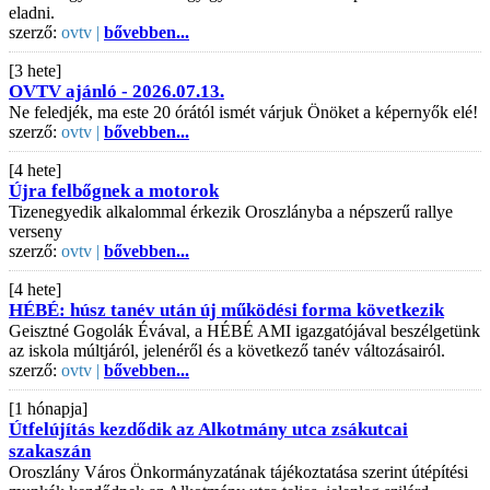
eladni.
szerző:
ovtv |
bővebben...
[3 hete]
OVTV ajánló - 2026.07.13.
Ne feledjék, ma este 20 órától ismét várjuk Önöket a képernyők elé!
szerző:
ovtv |
bővebben...
[4 hete]
Újra felbőgnek a motorok
Tizenegyedik alkalommal érkezik Oroszlányba a népszerű rallye
verseny
szerző:
ovtv |
bővebben...
[4 hete]
HÉBÉ: húsz tanév után új működési forma következik
Geisztné Gogolák Évával, a HÉBÉ AMI igazgatójával beszélgetünk
az iskola múltjáról, jelenéről és a következő tanév változásairól.
szerző:
ovtv |
bővebben...
[1 hónapja]
Útfelújítás kezdődik az Alkotmány utca zsákutcai
szakaszán
Oroszlány Város Önkormányzatának tájékoztatása szerint útépítési