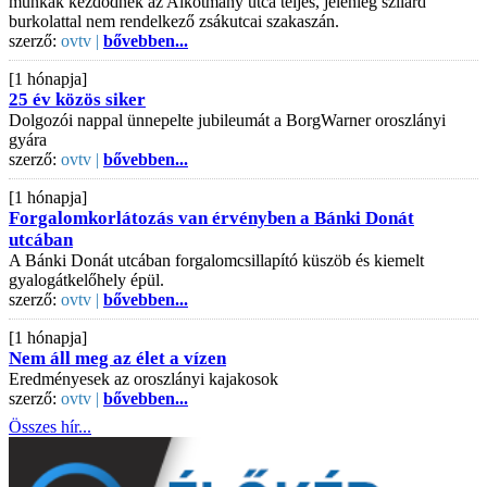
munkák kezdődnek az Alkotmány utca teljes, jelenleg szilárd
burkolattal nem rendelkező zsákutcai szakaszán.
szerző:
ovtv |
bővebben...
[1 hónapja]
25 év közös siker
Dolgozói nappal ünnepelte jubileumát a BorgWarner oroszlányi
gyára
szerző:
ovtv |
bővebben...
[1 hónapja]
Forgalomkorlátozás van érvényben a Bánki Donát
utcában
A Bánki Donát utcában forgalomcsillapító küszöb és kiemelt
gyalogátkelőhely épül.
szerző:
ovtv |
bővebben...
[1 hónapja]
Nem áll meg az élet a vízen
Eredményesek az oroszlányi kajakosok
szerző:
ovtv |
bővebben...
Összes hír...