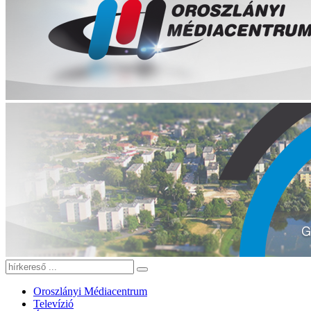
Oroszlányi Médiacentrum
Televízió