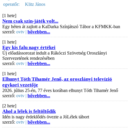
operatőr:
Klitz János
[1 hete]
Nem csak szín-játék volt...
Egy héten át zajlott a KaDarka Színjátszó Tábor a KFMKK-ban
szerző:
ovtv |
bővebben...
[1 hete]
Egy kis falu nagy értékei
Új előadássorozat indult a Rákóczi Szövetség Oroszlányi
Szervezetének rendezésében
szerző:
ovtv |
bővebben...
[1 hete]
Elhunyt Tóth Tihamér Jenő, az oroszlányi televízió
egykori vezetője
2026. július 25-én, 77 éves korában elhunyt Tóth Tihamér Jenő
szerző:
ovtv |
bővebben...
[2 hete]
Ahol a lélek is feltöltődik
Idén is nagy érdeklődés övezte a JóLélek tábort
szerző:
ovtv |
bővebben...