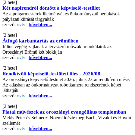
[2 hete]
Két napirendről döntött a képviselő-testület
Az alpolgármesterek illetményét és önkormányzati bérlakások
pályázati kiírását tárgyalták
szerző:
ovtv |
bővebben...
[2 hete]
Átfogó karbantartás az erőműben
Július végéig zajlanak a tervszerű műszaki munkálatok az
Oroszlányi Erőmű két blokkján
szerző:
ovtv |
bővebben...
[2 hete]
Rendkívüli képviselő-testületi ülés - 2026/08.
Az oroszlányi képviselő-testület 2026. július 23-ai rendkívüli ülése.
Az adásban az önkormányzat robotkamera rendszerének képét
láthatják.
szerző:
ovtv |
bővebben...
[2 hete]
Fiatal művészek az oroszlányi evangélikus templomban
Mekis Péter és Selmeczi Noémi idézte meg Bach, Vivaldi és Haydn
szellemét
szerző:
ovtv |
bővebben...