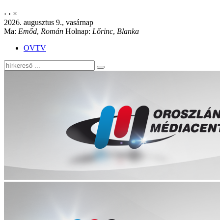
‹
›
×
2026. augusztus 9., vasárnap
Ma:
Emőd
,
Román
Holnap:
Lőrinc
,
Blanka
OVTV