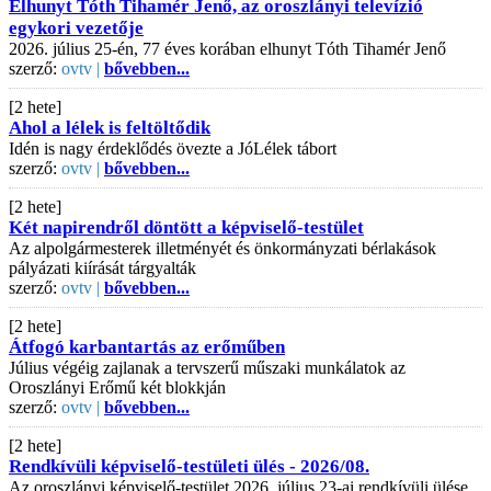
Elhunyt Tóth Tihamér Jenő, az oroszlányi televízió
egykori vezetője
2026. július 25-én, 77 éves korában elhunyt Tóth Tihamér Jenő
szerző:
ovtv |
bővebben...
[2 hete]
Ahol a lélek is feltöltődik
Idén is nagy érdeklődés övezte a JóLélek tábort
szerző:
ovtv |
bővebben...
[2 hete]
Két napirendről döntött a képviselő-testület
Az alpolgármesterek illetményét és önkormányzati bérlakások
pályázati kiírását tárgyalták
szerző:
ovtv |
bővebben...
[2 hete]
Átfogó karbantartás az erőműben
Július végéig zajlanak a tervszerű műszaki munkálatok az
Oroszlányi Erőmű két blokkján
szerző:
ovtv |
bővebben...
[2 hete]
Rendkívüli képviselő-testületi ülés - 2026/08.
Az oroszlányi képviselő-testület 2026. július 23-ai rendkívüli ülése.