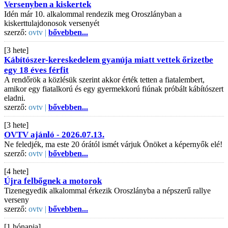
Versenyben a kiskertek
Idén már 10. alkalommal rendezik meg Oroszlányban a
kiskerttulajdonosok versenyét
szerző:
ovtv |
bővebben...
[3 hete]
Kábítószer-kereskedelem gyanúja miatt vettek őrizetbe
egy 18 éves férfit
A rendőrök a közlésük szerint akkor érték tetten a fiatalembert,
amikor egy fiatalkorú és egy gyermekkorú fiúnak próbált kábítószert
eladni.
szerző:
ovtv |
bővebben...
[3 hete]
OVTV ajánló - 2026.07.13.
Ne feledjék, ma este 20 órától ismét várjuk Önöket a képernyők elé!
szerző:
ovtv |
bővebben...
[4 hete]
Újra felbőgnek a motorok
Tizenegyedik alkalommal érkezik Oroszlányba a népszerű rallye
verseny
szerző:
ovtv |
bővebben...
[1 hónapja]