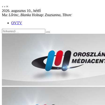
‹
›
×
2026. augusztus 10., hétfő
Ma:
Lőrinc
,
Blanka
Holnap:
Zsuzsanna
,
Tiborc
OVTV