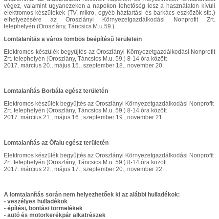
végez, valamint ugyanezeken a napokon lehetőség lesz a használaton kívüli
elektromos készülékek (TV, mikro, egyéb háztartási és barkács eszközök stb.)
elhelyezésére az Oroszlányi Környezetgazdálkodási Nonprofit Zrt.
telephelyén (Oroszlány, Táncsics M.u.59.).
Lomtalanítás a város tömbös beépítésű területein
Elektromos készülék begyűjtés az Oroszlányi Környezetgazdálkodási Nonprofit
Zrt. telephelyén (Oroszlány, Táncsics M.u. 59.) 8-14 óra között
2017. március 20., május 15., szeptember 18., november 20.
Lomtalanítás Borbála egész területén
Elektromos készülék begyűjtés az Oroszlányi Környezetgazdálkodási Nonprofit
Zrt. telephelyén (Oroszlány, Táncsics M.u. 59.) 8-14 óra között
2017. március 21., május 16., szeptember 19., november 21.
Lomtalanítás az Ófalu egész területén
Elektromos készülék begyűjtés az Oroszlányi Környezetgazdálkodási Nonprofit
Zrt. telephelyén (Oroszlány, Táncsics M.u. 59.) 8-14 óra között
2017. március 22., május 17., szeptember 20., november 22.
A lomtalanítás során nem helyezhetőek ki az alábbi hulladékok:
- veszélyes hulladékok
- építési, bontási törmelékek
- autó és motorkerékpár alkatrészek