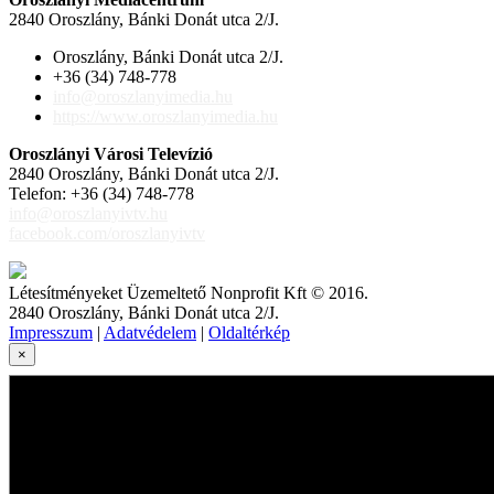
2840 Oroszlány, Bánki Donát utca 2/J.
Oroszlány, Bánki Donát utca 2/J.
+36 (34) 748-778
info@oroszlanyimedia.hu
https://www.oroszlanyimedia.hu
Oroszlányi Városi Televízió
2840 Oroszlány, Bánki Donát utca 2/J.
Telefon: +36 (34) 748-778
info@oroszlanyivtv.hu
facebook.com/oroszlanyivtv
Létesítményeket Üzemeltető Nonprofit Kft © 2016.
2840 Oroszlány, Bánki Donát utca 2/J.
Impresszum
|
Adatvédelem
|
Oldaltérkép
×