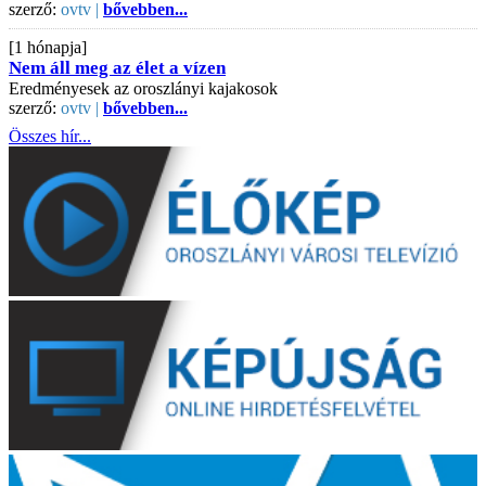
szerző:
ovtv |
bővebben...
[1 hónapja]
Nem áll meg az élet a vízen
Eredményesek az oroszlányi kajakosok
szerző:
ovtv |
bővebben...
Összes hír...