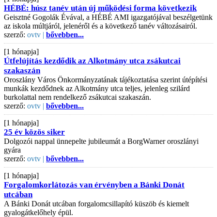
HÉBÉ: húsz tanév után új működési forma következik
Geisztné Gogolák Évával, a HÉBÉ AMI igazgatójával beszélgetünk
az iskola múltjáról, jelenéről és a következő tanév változásairól.
szerző:
ovtv |
bővebben...
[1 hónapja]
Útfelújítás kezdődik az Alkotmány utca zsákutcai
szakaszán
Oroszlány Város Önkormányzatának tájékoztatása szerint útépítési
munkák kezdődnek az Alkotmány utca teljes, jelenleg szilárd
burkolattal nem rendelkező zsákutcai szakaszán.
szerző:
ovtv |
bővebben...
[1 hónapja]
25 év közös siker
Dolgozói nappal ünnepelte jubileumát a BorgWarner oroszlányi
gyára
szerző:
ovtv |
bővebben...
[1 hónapja]
Forgalomkorlátozás van érvényben a Bánki Donát
utcában
A Bánki Donát utcában forgalomcsillapító küszöb és kiemelt
gyalogátkelőhely épül.