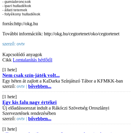
- gumiabroncsok
- ipari hulladékok
- állati tetemek
- folyékony hulladékok
forrás:http://okg.hu
További információk: http://okg.hu/cegtortenet/oko/cegtortenet
szerző:
ovtv
Kapcsolódó anyagok
Cikk
Lomtalanítás hétfőtől
[1 hete]
Nem csak szín-játék volt...
Egy héten át zajlott a KaDarka Színjátszó Tábor a KFMKK-ban
szerző:
ovtv |
bővebben...
[1 hete]
Egy kis falu nagy értékei
Új előadássorozat indult a Rákóczi Szövetség Oroszlányi
Szervezetének rendezésében
szerző:
ovtv |
bővebben...
[1 hete]