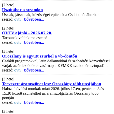
[2 hete]
Úszótábor a strandon
Úsztak, játszottak, közösséget építettek a Csobbanó táborban
szerző:
ovtv |
bővebben...
[2 hete]
OVTV ajánló - 2026.07.20.
Tartsanak velünk ma este is!
szerző:
ovtv |
bővebben...
[3 hete]
Oroszlány is együtt szurkol a vb-döntőn
Családi programokkal, latin dallamokkal és szabadtéri közvetítéssel
várják az érdeklődőket vasárnap a KFMKK szabadtéri színpadán.
szerző:
ovtv |
bővebben...
[3 hete]
Tervezett áramszünet lesz Oroszlány több utcájában
Hálózatbővítési munkák miatt 2026. július 17-én, pénteken 8 és
15.30 között szünetelhet az áramszolgáltatás Oroszlány több
pontján.
szerző:
ovtv |
bővebben...
[3 hete]