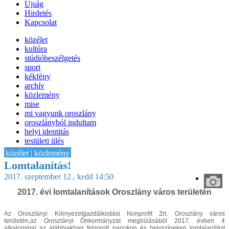
Újság
Hirdetés
Kapcsolat
közélet
kultúra
stúdióbeszélgetés
sport
kékfény
archív
közlemény
mise
mi vagyunk oroszlány
oroszlányból indultam
helyi identitás
testületi ülés
IT-HON
közélet | közlemény
Lomtalanítás!
2017. szeptember 12., kedd 14:50
2017. évi lomtalanítások Oroszlány város területén
Az Oroszlányi Környezetgazdálkodási Nonprofit Zrt. Oroszlány város
területén,az Oroszlányi Önkormányzat megbízásából 2017. évben 4
alkalommal az alábbiakban felsorolt napokon és helyszíneken lomtalanítást