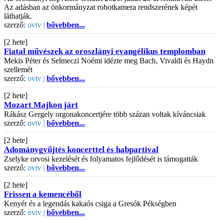
Az adásban az önkormányzat robotkamera rendszerének képét
láthatják.
szerző:
ovtv |
bővebben...
[2 hete]
Fiatal művészek az oroszlányi evangélikus templomban
Mekis Péter és Selmeczi Noémi idézte meg Bach, Vivaldi és Haydn
szellemét
szerző:
ovtv |
bővebben...
[2 hete]
Mozart Majkon járt
Rákász Gergely orgonakoncertjére több százan voltak kíváncsiak
szerző:
ovtv |
bővebben...
[2 hete]
Adománygyűjtés koncerttel és habpartival
Zselyke orvosi kezelését és folyamatos fejlődését is támogatták
szerző:
ovtv |
bővebben...
[2 hete]
Frissen a kemencéből
Kenyér és a legendás kakaós csiga a Gresók Pékségben
szerző:
ovtv |
bővebben...