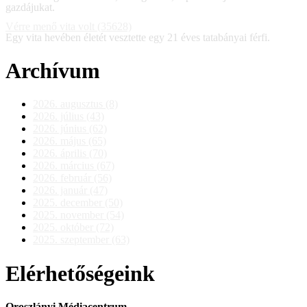
gazdájukat.
Vérre menő vita volt (35628)
Egy vita hevében életét vesztette egy 21 éves tatabányai férfi.
Archívum
2026. augusztus (8)
2026. július (43)
2026. június (62)
2026. május (65)
2026. április (70)
2026. március (67)
2026. február (56)
2026. január (47)
2025. december (50)
2025. november (54)
2025. október (72)
2025. szeptember (63)
Elérhetőségeink
Oroszlányi Médiacentrum