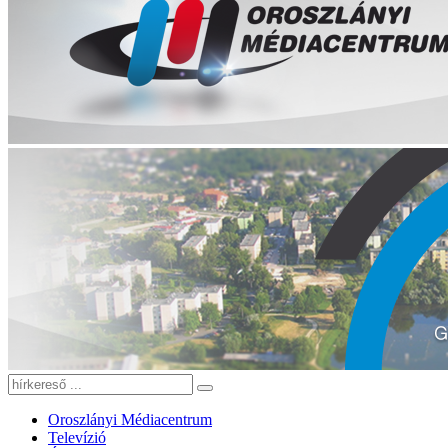
Oroszlányi Médiacentrum
Televízió