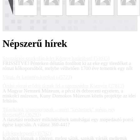
Népszerű hírek
Szenzációs szarkofág-lelet Környe határában! (54045)
FRISSÍTVE! Pénteken délután fordított ki az eke egy töredéket a
római kőkoporsóból, melybe vélhetően 1700 éve temettek egy nőt
Vírus- és karantén-kisokos (45723)
Óriási római erődöt tárnak fel a szomszédos Környén (37813)
A Magyar Nemzeti Múzeum, a pécsi és debreceni egyetem, a
miskolci múzeum, Kuny Domokos Múzeum közös projektje az idei
feltárás.
Tűzoltóink szupergyorsak – miért "késhetnek" mégis egy
tűzesetnél? (36293)
A riasztási rendszer működésének tanulságai egy mopedautó porrá
égése kapcsán. A válasz 360-441?
Lélekmelengető (35762)
Kabátok lógnak a főtéren, meleg sálak, sapkák várják mellettük