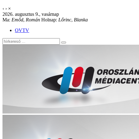
‹
›
×
2026. augusztus 9., vasárnap
Ma:
Emőd
,
Román
Holnap:
Lőrinc
,
Blanka
OVTV