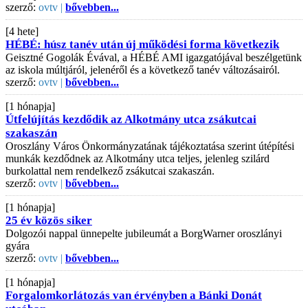
szerző:
ovtv |
bővebben...
[4 hete]
HÉBÉ: húsz tanév után új működési forma következik
Geisztné Gogolák Évával, a HÉBÉ AMI igazgatójával beszélgetünk
az iskola múltjáról, jelenéről és a következő tanév változásairól.
szerző:
ovtv |
bővebben...
[1 hónapja]
Útfelújítás kezdődik az Alkotmány utca zsákutcai
szakaszán
Oroszlány Város Önkormányzatának tájékoztatása szerint útépítési
munkák kezdődnek az Alkotmány utca teljes, jelenleg szilárd
burkolattal nem rendelkező zsákutcai szakaszán.
szerző:
ovtv |
bővebben...
[1 hónapja]
25 év közös siker
Dolgozói nappal ünnepelte jubileumát a BorgWarner oroszlányi
gyára
szerző:
ovtv |
bővebben...
[1 hónapja]
Forgalomkorlátozás van érvényben a Bánki Donát