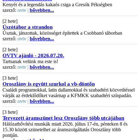
Kenyér és a legendás kakaós csiga a Gresók Pékségben
szerző:
ovtv |
bővebben...
[2 hete]
Úszótábor a strandon
Úsztak, játszottak, közösséget építettek a Csobbanó táborban
szerző:
ovtv |
bővebben...
[2 hete]
OVTV ajánló - 2026.07.20.
Tartsanak velünk ma este is!
szerző:
ovtv |
bővebben...
[3 hete]
Oroszlány is együtt szurkol a vb-döntőn
Családi programokkal, latin dallamokkal és szabadtéri közvetítéssel
várják az érdeklődőket vasárnap a KFMKK szabadtéri színpadán.
szerző:
ovtv |
bővebben...
[3 hete]
Tervezett áramszünet lesz Oroszlány több utcájában
Hálózatbővítési munkák miatt 2026. július 17-én, pénteken 8 és
15.30 között szünetelhet az áramszolgáltatás Oroszlány több
pontján.