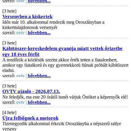
szerző:
ovtv |
bővebben...
[3 hete]
Versenyben a kiskertek
Idén már 10. alkalommal rendezik meg Oroszlányban a
kiskerttulajdonosok versenyét
szerző:
ovtv |
bővebben...
[3 hete]
Kábítószer-kereskedelem gyanúja miatt vettek őrizetbe
egy 18 éves férfit
A rendőrök a közlésük szerint akkor érték tetten a fiatalembert,
amikor egy fiatalkorú és egy gyermekkorú fiúnak próbált kábítószert
eladni.
szerző:
ovtv |
bővebben...
[3 hete]
OVTV ajánló - 2026.07.13.
Ne feledjék, ma este 20 órától ismét várjuk Önöket a képernyők elé!
szerző:
ovtv |
bővebben...
[4 hete]
Újra felbőgnek a motorok
Tizenegyedik alkalommal érkezik Oroszlányba a népszerű rallye
verseny