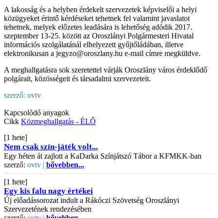
A lakosság és a helyben érdekelt szervezetek képviselői a helyi
közügyeket érintő kérdéseket tehetnek fel valamint javaslatot
tehetnek, melyek előzetes leadására is lehetőség adódik 2017.
szeptember 13-25. között az Oroszlányi Polgármesteri Hivatal
információs szolgálatánál elhelyezett gyűjtőládában, illetve
elektronikusan a jegyzo@oroszlany.hu e-mail címre megküldve.
A meghallgatásra sok szeretettel várják Oroszlány város érdeklődő
polgárait, közösségeit és társadalmi szervezeteit.
szerző:
ovtv
Kapcsolódó anyagok
Cikk
Közmeghallgatás - ÉLŐ
[1 hete]
Nem csak szín-játék volt...
Egy héten át zajlott a KaDarka Színjátszó Tábor a KFMKK-ban
szerző:
ovtv |
bővebben...
[1 hete]
Egy kis falu nagy értékei
Új előadássorozat indult a Rákóczi Szövetség Oroszlányi
Szervezetének rendezésében
szerző:
ovtv |
bővebben...