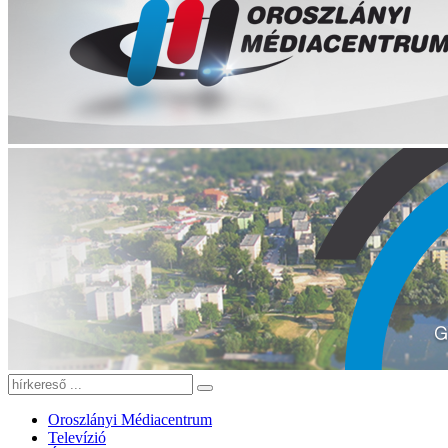
Oroszlányi Médiacentrum
Televízió