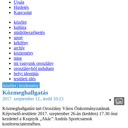
Újság
Hirdetés
Kapcsolat
közélet
kultúra
stúdióbeszélgetés
sport
kékfény
archív
közlemény
mise
mi vagyunk oroszlány
oroszlányból indultam
helyi identitás
testületi ülés
IT-HON
közélet | közlemény
Közmeghallgatás
2017. szeptember 12., kedd 10:23
Közmeghallgatást tart Oroszlány Város Önkormányzatának
Képviselő-testülete 2017. szeptember 26-án (kedden) 17.30 órai
kezdettel a Krajnyik „Akác” András Sportcsarnok
konferenciatermében.