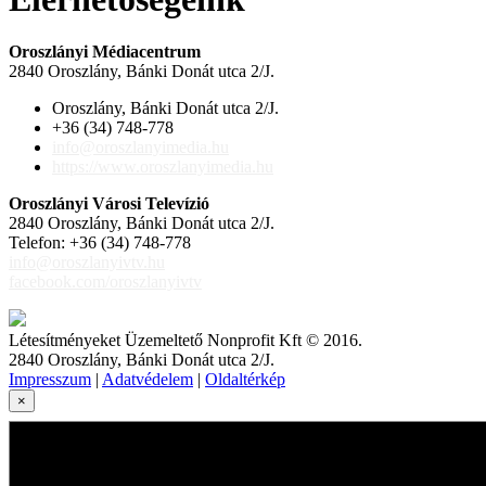
Oroszlányi Médiacentrum
2840 Oroszlány, Bánki Donát utca 2/J.
Oroszlány, Bánki Donát utca 2/J.
+36 (34) 748-778
info@oroszlanyimedia.hu
https://www.oroszlanyimedia.hu
Oroszlányi Városi Televízió
2840 Oroszlány, Bánki Donát utca 2/J.
Telefon: +36 (34) 748-778
info@oroszlanyivtv.hu
facebook.com/oroszlanyivtv
Létesítményeket Üzemeltető Nonprofit Kft © 2016.
2840 Oroszlány, Bánki Donát utca 2/J.
Impresszum
|
Adatvédelem
|
Oldaltérkép
×