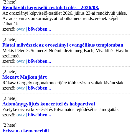
[2 hete]
Rendkívüli képviselő-testületi ülés - 2026/08.
Az oroszlányi képviselő-testület 2026. július 23-ai rendkívüli ülése.
Az adásban az önkormányzat robotkamera rendszerének képét
láthatják.
szerző:
ovtv |
bővebben...
[2 hete]
Fiatal művészek az oroszlányi evangélikus templomban
Mekis Péter és Selmeczi Noémi idézte meg Bach, Vivaldi és Haydn
szellemét
szerző:
ovtv |
bővebben...
[2 hete]
Mozart Majkon járt
Rákász Gergely orgonakoncertjére több százan voltak kíváncsiak
szerző:
ovtv |
bővebben...
[2 hete]
Adománygyűjtés koncerttel és habpartival
Zselyke orvosi kezelését és folyamatos fejlődését is támogatták
szerző:
ovtv |
bővebben...
[2 hete]
Frissen a kemencéből