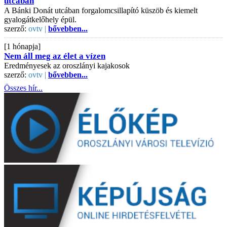
utcában
A Bánki Donát utcában forgalomcsillapító küszöb és kiemelt
gyalogátkelőhely épül.
szerző:
ovtv |
bővebben...
[1 hónapja]
Nem áll meg az élet a vízen
Eredményesek az oroszlányi kajakosok
szerző:
ovtv |
bővebben...
Összes hír...