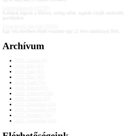
Lélekmelengető (35759)
Kabátok lógnak a főtéren, meleg sálak, sapkák várják mellettük
gazdájukat.
Vérre menő vita volt (35626)
Egy vita hevében életét vesztette egy 21 éves tatabányai férfi.
Archívum
2026. August (8)
2026. July (43)
2026. June (62)
2026. May (65)
2026. April (70)
2026. March (67)
2026. February (56)
2026. January (47)
2025. December (50)
2025. November (54)
2025. October (72)
2025. September (63)
Elérhetőségeink