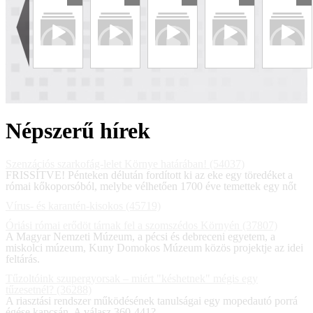
Népszerű hírek
Szenzációs szarkofág-lelet Környe határában! (54037)
FRISSÍTVE! Pénteken délután fordított ki az eke egy töredéket a
római kőkoporsóból, melybe vélhetően 1700 éve temettek egy nőt
Vírus- és karantén-kisokos (45719)
Óriási római erődöt tárnak fel a szomszédos Környén (37807)
A Magyar Nemzeti Múzeum, a pécsi és debreceni egyetem, a
miskolci múzeum, Kuny Domokos Múzeum közös projektje az idei
feltárás.
Tűzoltóink szupergyorsak – miért "késhetnek" mégis egy
tűzesetnél? (36288)
A riasztási rendszer működésének tanulságai egy mopedautó porrá
égése kapcsán. A válasz 360-441?