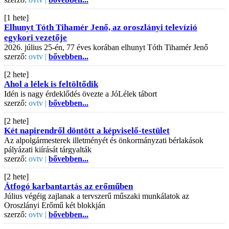
[1 hete]
Elhunyt Tóth Tihamér Jenő, az oroszlányi televízió
egykori vezetője
2026. július 25-én, 77 éves korában elhunyt Tóth Tihamér Jenő
szerző:
ovtv |
bővebben...
[2 hete]
Ahol a lélek is feltöltődik
Idén is nagy érdeklődés övezte a JóLélek tábort
szerző:
ovtv |
bővebben...
[2 hete]
Két napirendről döntött a képviselő-testület
Az alpolgármesterek illetményét és önkormányzati bérlakások
pályázati kiírását tárgyalták
szerző:
ovtv |
bővebben...
[2 hete]
Átfogó karbantartás az erőműben
Július végéig zajlanak a tervszerű műszaki munkálatok az
Oroszlányi Erőmű két blokkján
szerző:
ovtv |
bővebben...