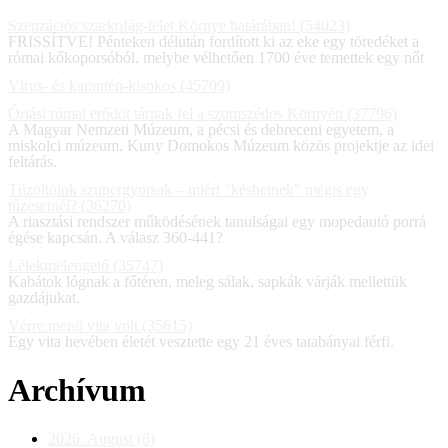
Szenzációs szarkofág-lelet Környe határában! (54023)
FRISSÍTVE! Pénteken délután fordított ki az eke egy töredéket a
római kőkoporsóból, melybe vélhetően 1700 éve temettek egy nőt
Vírus- és karantén-kisokos (45709)
Óriási római erődöt tárnak fel a szomszédos Környén (37796)
A Magyar Nemzeti Múzeum, a pécsi és debreceni egyetem, a
miskolci múzeum, Kuny Domokos Múzeum közös projektje az idei
feltárás.
Tűzoltóink szupergyorsak – miért "késhetnek" mégis egy
tűzesetnél? (36270)
A riasztási rendszer működésének tanulságai egy mopedautó porrá
égése kapcsán. A válasz 360-441?
Lélekmelengető (35747)
Kabátok lógnak a főtéren, meleg sálak, sapkák várják mellettük
gazdájukat.
Vérre menő vita volt (35615)
Egy vita hevében életét vesztette egy 21 éves tatabányai férfi.
Archívum
2026. August (8)