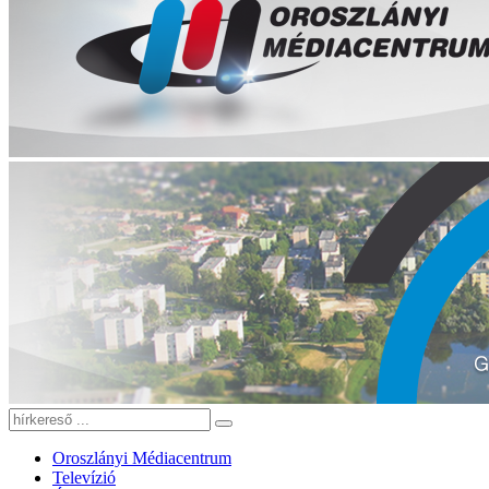
Oroszlányi Médiacentrum
Televízió