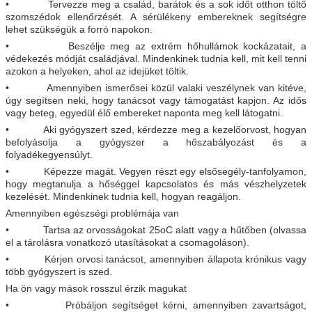
• Tervezze meg a család, barátok és a sok időt otthon töltő
szomszédok ellenőrzését. A sérülékeny embereknek segítségre
lehet szükségük a forró napokon.
• Beszélje meg az extrém hőhullámok kockázatait, a
védekezés módját családjával. Mindenkinek tudnia kell, mit kell tenni
azokon a helyeken, ahol az idejüket töltik.
• Amennyiben ismerősei közül valaki veszélynek van kitéve,
úgy segítsen neki, hogy tanácsot vagy támogatást kapjon. Az idős
vagy beteg, egyedül élő embereket naponta meg kell látogatni.
• Aki gyógyszert szed, kérdezze meg a kezelőorvost, hogyan
befolyásolja a gyógyszer a hőszabályozást és a
folyadékegyensúlyt.
• Képezze magát. Vegyen részt egy elsősegély-tanfolyamon,
hogy megtanulja a hőséggel kapcsolatos és más vészhelyzetek
kezelését. Mindenkinek tudnia kell, hogyan reagáljon.
Amennyiben egészségi problémája van
• Tartsa az orvosságokat 25oC alatt vagy a hűtőben (olvassa
el a tárolásra vonatkozó utasításokat a csomagoláson).
• Kérjen orvosi tanácsot, amennyiben állapota krónikus vagy
több gyógyszert is szed.
Ha ön vagy mások rosszul érzik magukat
• Próbáljon segítséget kérni, amennyiben zavartságot,