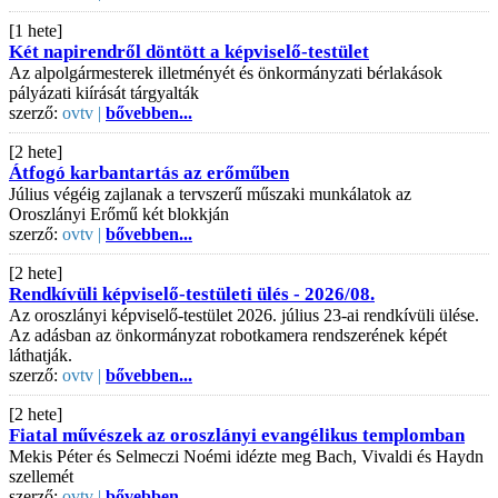
[1 hete]
Két napirendről döntött a képviselő-testület
Az alpolgármesterek illetményét és önkormányzati bérlakások
pályázati kiírását tárgyalták
szerző:
ovtv |
bővebben...
[2 hete]
Átfogó karbantartás az erőműben
Július végéig zajlanak a tervszerű műszaki munkálatok az
Oroszlányi Erőmű két blokkján
szerző:
ovtv |
bővebben...
[2 hete]
Rendkívüli képviselő-testületi ülés - 2026/08.
Az oroszlányi képviselő-testület 2026. július 23-ai rendkívüli ülése.
Az adásban az önkormányzat robotkamera rendszerének képét
láthatják.
szerző:
ovtv |
bővebben...
[2 hete]
Fiatal művészek az oroszlányi evangélikus templomban
Mekis Péter és Selmeczi Noémi idézte meg Bach, Vivaldi és Haydn
szellemét
szerző:
ovtv |
bővebben...