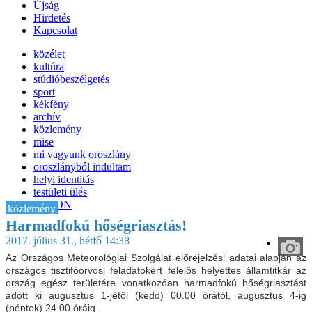
Újság
Hirdetés
Kapcsolat
közélet
kultúra
stúdióbeszélgetés
sport
kékfény
archív
közlemény
mise
mi vagyunk oroszlány
oroszlányból indultam
helyi identitás
testületi ülés
IT-HON
közlemény
Harmadfokú hőségriasztás!
2017. július 31., hétfő 14:38
Az Országos Meteorológiai Szolgálat előrejelzési adatai alapján az
országos tisztifőorvosi feladatokért felelős helyettes államtitkár az
ország egész területére vonatkozóan harmadfokú hőségriasztást
adott ki augusztus 1-jétől (kedd) 00.00 órától, augusztus 4-ig
(péntek) 24.00 óráig.