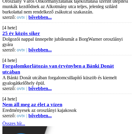
Oroszlány Város Önkormányzatának tájékoztatása szerint útépítési
munkák kezdődnek az Alkotmány utca teljes, jelenleg szilárd
burkolattal nem rendelkező zsákutcai szakaszán.
szerző:
ovtv |
bővebben...
[4 hete]
25 év közös siker
Dolgozói nappal ünnepelte jubileumát a BorgWarner oroszlányi
gyára
szerző:
ovtv |
bővebben...
[4 hete]
Forgalomkorlátozás van érvényben a Bánki Donát
utcában
A Bánki Donát utcában forgalomcsillapító küszöb és kiemelt
gyalogátkelőhely épül.
szerző:
ovtv |
bővebben...
[4 hete]
Nem áll meg az élet a vízen
Eredményesek az oroszlányi kajakosok
szerző:
ovtv |
bővebben...
Összes hír...