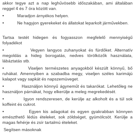
akkor tegye azt a nap leghűvösebb időszakában, ami általában
reggel 4 és 7 óra között van.
• Maradjon árnyékos helyen.
• Ne hagyjon gyerekeket és állatokat leparkolt járművekben.
Tartsa testét hidegen és fogyasszon megfelelő mennyiségű
folyadékot
• Vegyen langyos zuhanyokat és fürdőket. Alternatív
megoldás a hideg borogatás, nedves törölközők használata,
lábáztatás stb.
• Viseljen természetes anyagokból készült könnyű, bő
ruhákat. Amennyiben a szabadba megy, viseljen széles karimájú
kalapot vagy sapkát és napszemüveget.
• Használjon könnyű ágyneműt és takarókat. Lehetőleg ne
használjon párnákat, hogy elkerülje a meleg megrekedését.
• Igyon rendszeresen, de kerülje az alkoholt és a túl sok
koffeint és cukrot.
• Egyen kis adagokat és egyen gyakrabban könnyen
emészthető lédús ételeket, sok zöldséget, gyümölcsöt. Kerülje a
magas fehérje és zsír tartalmú ételeket.
Segítsen másoknak