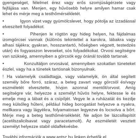
gyengeséget, félelmet érez vagy erős szomjúságérzete vagy
fejfájása van. Menjen, egy hűvösebb helyre amilyen hamar csak
lehet és mérje meg a testhőmérsékletét.
• Igyon vizet vagy gyümölcslevet, hogy pótolja az izzadással
elveszített folyadékot.
• Pihenjen le rögtön egy hideg helyen, ha fájdalmas
izomgörcsei vannak (különös tekintettel a karokra, lábakra vagy
alhasi tájékra; gyakran, hosszantartó, hőségben végzett, testedzés
után) és fogyasszon leveseket, sós folyadékokat. Orvosi segítségre
van szükség, amennyiben a görcsök egy óránál tovább tartanak.
• Konzultáljon orvosával, amennyiben szokatlan tüneteket
észlel, vagy ha a tünetek tartósnak bizonyulnak.
! Ha valamelyik családtagja, vagy valamelyik, ön által segített
személy bőre forró, száraz, a beteg zavart vagy görcsöl és/vagy
eszméletét elvesztette, hívjon azonnal mentőt/orvost. Amíg
segítségre vár, helyezze a személyt hűvös helyre, fektesse le és
emelje meg a lábait és a csípőjét. Vegye le a ruházatát és kezdje
meg külsőleg hűteni, például hideg borogatást helyezve a nyakra,
mellkasra vagy lágyékra, folyamatosan legyezve és locsolva a bőrt.
Mérje meg a beteg testhőmérsékletét. Ne adjon be lázcsillapítót
(acetilszalicilsavat vagy paracetamolt). Az eszméletét vesztett
személyt helyezze stabil oldalfekvésbe.
További információk a www.antsz.hu linken érhetők el.