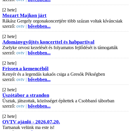
[2 hete]
Mozart Majkon járt
Rákász Gergely orgonakoncertjére több százan voltak kíváncsiak
szerző:
ovtv |
bővebben...
[2 hete]
Adománygyűjtés koncerttel és habpartival
Zselyke orvosi kezelését és folyamatos fejlődését is támogatták
szerző:
ovtv |
bővebben...
[2 hete]
Frissen a kemencéből
Kenyér és a legendás kakaós csiga a Gresók Pékségben
szerző:
ovtv |
bővebben...
[2 hete]
Úszótábor a strandon
Úsztak, játszottak, közösséget építettek a Csobbanó táborban
szerző:
ovtv |
bővebben...
[2 hete]
OVTV ajánló - 2026.07.20.
Tartsanak velünk ma este is!