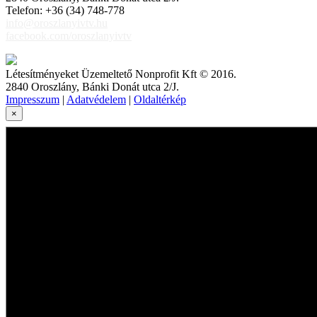
Telefon: +36 (34) 748-778
info@oroszlanyivtv.hu
facebook.com/oroszlanyivtv
Létesítményeket Üzemeltető Nonprofit Kft © 2016.
2840 Oroszlány, Bánki Donát utca 2/J.
Impresszum
|
Adatvédelem
|
Oldaltérkép
×