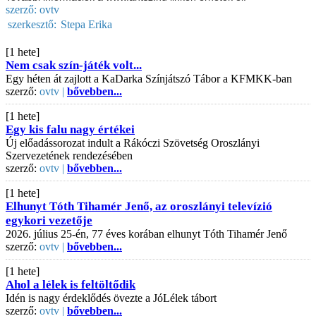
szerző:
ovtv
szerkesztő:
Stepa Erika
[1 hete]
Nem csak szín-játék volt...
Egy héten át zajlott a KaDarka Színjátszó Tábor a KFMKK-ban
szerző:
ovtv |
bővebben...
[1 hete]
Egy kis falu nagy értékei
Új előadássorozat indult a Rákóczi Szövetség Oroszlányi
Szervezetének rendezésében
szerző:
ovtv |
bővebben...
[1 hete]
Elhunyt Tóth Tihamér Jenő, az oroszlányi televízió
egykori vezetője
2026. július 25-én, 77 éves korában elhunyt Tóth Tihamér Jenő
szerző:
ovtv |
bővebben...
[1 hete]
Ahol a lélek is feltöltődik
Idén is nagy érdeklődés övezte a JóLélek tábort
szerző:
ovtv |
bővebben...