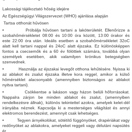
Lakossági tájékoztató hőség idejére
Az Egészségügyi Világszervezet (WHO) ajánlása alapján
Tartsa otthonát hűvösen
• Próbálja hűvösen tartani a lakóterületét. Ellenőrizze a
szobahőmérsékletet 08:00 és 10:00 óra között, 13:00 órakor és
este 22:00 óra után. Ideális esetben a szobahőmérsékletet 32oC
alatt kell tartani nappal és 24oC alatt éjszaka. Ez különösképpen
fontos a csecsemők és a 60 év fölöttiek számára, továbbá olyan
személyek esetében, akik valamilyen krónikus betegségben
szenvednek.
• Használja az éjszakai levegőt otthona lehűtésére. Nyissa ki
az ablakot és zsalut éjszaka illetve kora reggel, amikor a külső
hőmérséklet alacsonyabb (amennyiben biztonságos az ablakot
nyitva tartani).
• Csökkentse a lakáson vagy házon belüli hőforrásokat.
Nappalra zárjon be minden ablakot és zsalut, (amennyiben
rendelkezésre állnak), különös tekintettel azokra, amelyek kelet-dél
irányába néznek. Kapcsolja ki a mesterséges világítást és annyi
elektromos berendezést, amennyit csak lehetséges.
• Tegyen árnyékolókat, sötétítő függönyöket, drapériákat vagy
redőnyöket az ablakokra, amelyeket reggeli vagy délutáni napsütés
ér.