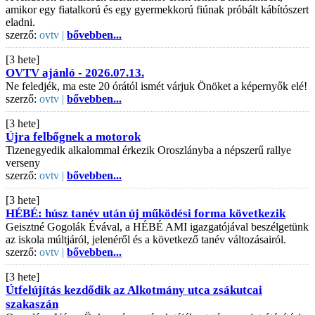
amikor egy fiatalkorú és egy gyermekkorú fiúnak próbált kábítószert
eladni.
szerző:
ovtv |
bővebben...
[3 hete]
OVTV ajánló - 2026.07.13.
Ne feledjék, ma este 20 órától ismét várjuk Önöket a képernyők elé!
szerző:
ovtv |
bővebben...
[3 hete]
Újra felbőgnek a motorok
Tizenegyedik alkalommal érkezik Oroszlányba a népszerű rallye
verseny
szerző:
ovtv |
bővebben...
[3 hete]
HÉBÉ: húsz tanév után új működési forma következik
Geisztné Gogolák Évával, a HÉBÉ AMI igazgatójával beszélgetünk
az iskola múltjáról, jelenéről és a következő tanév változásairól.
szerző:
ovtv |
bővebben...
[3 hete]
Útfelújítás kezdődik az Alkotmány utca zsákutcai
szakaszán