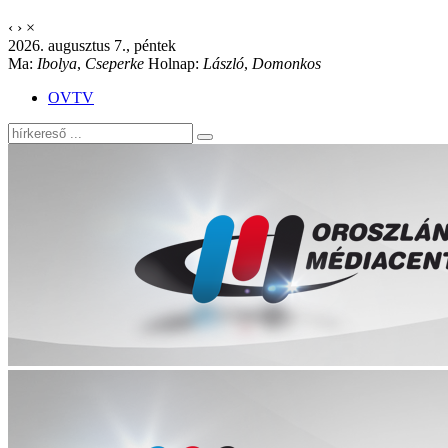
‹
›
×
2026. augusztus 7., péntek
Ma:
Ibolya
,
Cseperke
Holnap:
László
,
Domonkos
OVTV