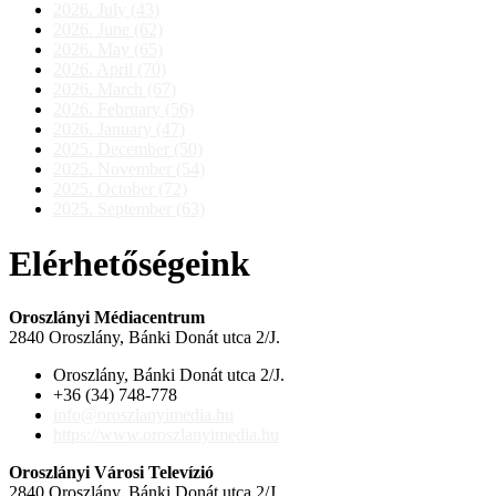
2026. July (43)
2026. June (62)
2026. May (65)
2026. April (70)
2026. March (67)
2026. February (56)
2026. January (47)
2025. December (50)
2025. November (54)
2025. October (72)
2025. September (63)
Elérhetőségeink
Oroszlányi Médiacentrum
2840 Oroszlány, Bánki Donát utca 2/J.
Oroszlány, Bánki Donát utca 2/J.
+36 (34) 748-778
info@oroszlanyimedia.hu
https://www.oroszlanyimedia.hu
Oroszlányi Városi Televízió
2840 Oroszlány, Bánki Donát utca 2/J.