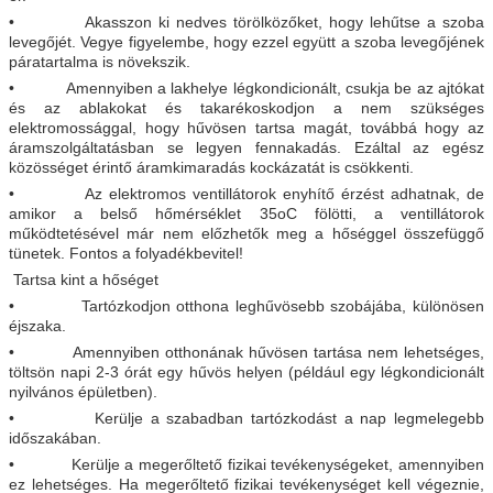
• Akasszon ki nedves törölközőket, hogy lehűtse a szoba
levegőjét. Vegye figyelembe, hogy ezzel együtt a szoba levegőjének
páratartalma is növekszik.
• Amennyiben a lakhelye légkondicionált, csukja be az ajtókat
és az ablakokat és takarékoskodjon a nem szükséges
elektromossággal, hogy hűvösen tartsa magát, továbbá hogy az
áramszolgáltatásban se legyen fennakadás. Ezáltal az egész
közösséget érintő áramkimaradás kockázatát is csökkenti.
• Az elektromos ventillátorok enyhítő érzést adhatnak, de
amikor a belső hőmérséklet 35oC fölötti, a ventillátorok
működtetésével már nem előzhetők meg a hőséggel összefüggő
tünetek. Fontos a folyadékbevitel!
Tartsa kint a hőséget
• Tartózkodjon otthona leghűvösebb szobájába, különösen
éjszaka.
• Amennyiben otthonának hűvösen tartása nem lehetséges,
töltsön napi 2-3 órát egy hűvös helyen (például egy légkondicionált
nyilvános épületben).
• Kerülje a szabadban tartózkodást a nap legmelegebb
időszakában.
• Kerülje a megerőltető fizikai tevékenységeket, amennyiben
ez lehetséges. Ha megerőltető fizikai tevékenységet kell végeznie,