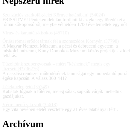
Népszerű hírek
Szenzációs szarkofág-lelet Környe határában! (54024)
FRISSÍTVE! Pénteken délután fordított ki az eke egy töredéket a
római kőkoporsóból, melybe vélhetően 1700 éve temettek egy nőt
Vírus- és karantén-kisokos (45710)
Óriási római erődöt tárnak fel a szomszédos Környén (37798)
A Magyar Nemzeti Múzeum, a pécsi és debreceni egyetem, a
miskolci múzeum, Kuny Domokos Múzeum közös projektje az idei
feltárás.
Tűzoltóink szupergyorsak – miért "késhetnek" mégis egy
tűzesetnél? (36276)
A riasztási rendszer működésének tanulságai egy mopedautó porrá
égése kapcsán. A válasz 360-441?
Lélekmelengető (35749)
Kabátok lógnak a főtéren, meleg sálak, sapkák várják mellettük
gazdájukat.
Vérre menő vita volt (35618)
Egy vita hevében életét vesztette egy 21 éves tatabányai férfi.
Archívum