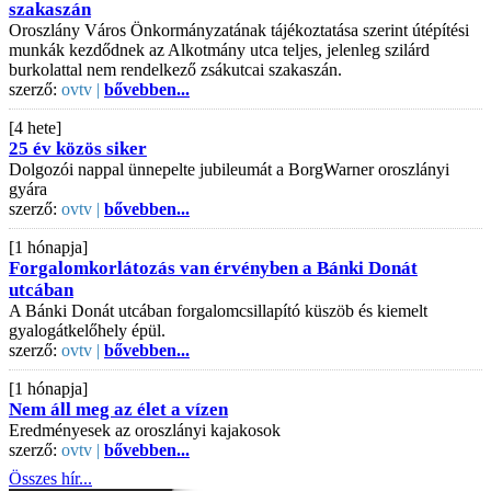
szakaszán
Oroszlány Város Önkormányzatának tájékoztatása szerint útépítési
munkák kezdődnek az Alkotmány utca teljes, jelenleg szilárd
burkolattal nem rendelkező zsákutcai szakaszán.
szerző:
ovtv |
bővebben...
[4 hete]
25 év közös siker
Dolgozói nappal ünnepelte jubileumát a BorgWarner oroszlányi
gyára
szerző:
ovtv |
bővebben...
[1 hónapja]
Forgalomkorlátozás van érvényben a Bánki Donát
utcában
A Bánki Donát utcában forgalomcsillapító küszöb és kiemelt
gyalogátkelőhely épül.
szerző:
ovtv |
bővebben...
[1 hónapja]
Nem áll meg az élet a vízen
Eredményesek az oroszlányi kajakosok
szerző:
ovtv |
bővebben...
Összes hír...