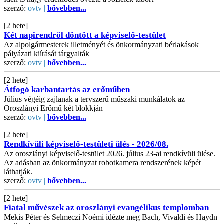
szerző:
ovtv |
bővebben...
[2 hete]
Két napirendről döntött a képviselő-testület
Az alpolgármesterek illetményét és önkormányzati bérlakások
pályázati kiírását tárgyalták
szerző:
ovtv |
bővebben...
[2 hete]
Átfogó karbantartás az erőműben
Július végéig zajlanak a tervszerű műszaki munkálatok az
Oroszlányi Erőmű két blokkján
szerző:
ovtv |
bővebben...
[2 hete]
Rendkívüli képviselő-testületi ülés - 2026/08.
Az oroszlányi képviselő-testület 2026. július 23-ai rendkívüli ülése.
Az adásban az önkormányzat robotkamera rendszerének képét
láthatják.
szerző:
ovtv |
bővebben...
[2 hete]
Fiatal művészek az oroszlányi evangélikus templomban
Mekis Péter és Selmeczi Noémi idézte meg Bach, Vivaldi és Haydn