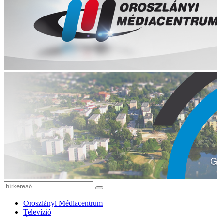
Oroszlányi Médiacentrum
Televízió