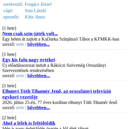
szerkesztő:
Forgács József
vágó:
Suta László
operatőr:
Klitz János
[1 hete]
Nem csak szín-játék volt...
Egy héten át zajlott a KaDarka Színjátszó Tábor a KFMKK-ban
szerző:
ovtv |
bővebben...
[1 hete]
Egy kis falu nagy értékei
Új előadássorozat indult a Rákóczi Szövetség Oroszlányi
Szervezetének rendezésében
szerző:
ovtv |
bővebben...
[1 hete]
Elhunyt Tóth Tihamér Jenő, az oroszlányi televízió
egykori vezetője
2026. július 25-én, 77 éves korában elhunyt Tóth Tihamér Jenő
szerző:
ovtv |
bővebben...
[2 hete]
Ahol a lélek is feltöltődik
Idén is nagy érdeklődés övezte a JóLélek tábort