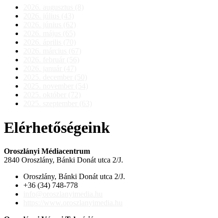
2026. augusztus (8)
2026. július (43)
2026. június (62)
2026. május (65)
2026. április (70)
2026. március (67)
2026. február (56)
2026. január (47)
2025. december (50)
2025. november (54)
2025. október (72)
2025. szeptember (63)
Elérhetőségeink
Oroszlányi Médiacentrum
2840 Oroszlány, Bánki Donát utca 2/J.
Oroszlány, Bánki Donát utca 2/J.
+36 (34) 748-778
info@oroszlanyimedia.hu
https://www.oroszlanyimedia.hu