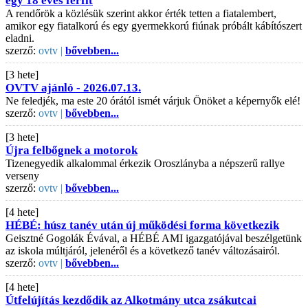
egy 18 éves férfit
A rendőrök a közlésük szerint akkor érték tetten a fiatalembert,
amikor egy fiatalkorú és egy gyermekkorú fiúnak próbált kábítószert
eladni.
szerző:
ovtv |
bővebben...
[3 hete]
OVTV ajánló - 2026.07.13.
Ne feledjék, ma este 20 órától ismét várjuk Önöket a képernyők elé!
szerző:
ovtv |
bővebben...
[3 hete]
Újra felbőgnek a motorok
Tizenegyedik alkalommal érkezik Oroszlányba a népszerű rallye
verseny
szerző:
ovtv |
bővebben...
[4 hete]
HÉBÉ: húsz tanév után új működési forma következik
Geisztné Gogolák Évával, a HÉBÉ AMI igazgatójával beszélgetünk
az iskola múltjáról, jelenéről és a következő tanév változásairól.
szerző:
ovtv |
bővebben...
[4 hete]
Útfelújítás kezdődik az Alkotmány utca zsákutcai