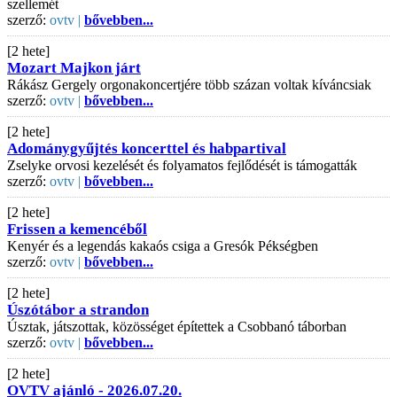
szellemét
szerző:
ovtv |
bővebben...
[2 hete]
Mozart Majkon járt
Rákász Gergely orgonakoncertjére több százan voltak kíváncsiak
szerző:
ovtv |
bővebben...
[2 hete]
Adománygyűjtés koncerttel és habpartival
Zselyke orvosi kezelését és folyamatos fejlődését is támogatták
szerző:
ovtv |
bővebben...
[2 hete]
Frissen a kemencéből
Kenyér és a legendás kakaós csiga a Gresók Pékségben
szerző:
ovtv |
bővebben...
[2 hete]
Úszótábor a strandon
Úsztak, játszottak, közösséget építettek a Csobbanó táborban
szerző:
ovtv |
bővebben...
[2 hete]
OVTV ajánló - 2026.07.20.