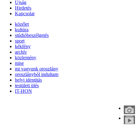
Újság
Hirdetés
Kapcsolat
közélet
kultúra
stúdióbeszélgetés
sport
kékfény
archív
közlemény
mise
mi vagyunk oroszlány
oroszlányból indultam
helyi identitás
testületi ülés
IT-HON