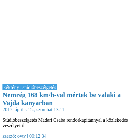
kékfény | stúdióbeszélgetés
Nemrég 168 km/h-val mértek be valaki a
Vajda kanyarban
2017. április 15., szombat 13:11
Stúdióbeszélgetés Madari Csaba rendőrkapitánnyal a közlekedés
veszélyeiről
szerző:
ovtv
| 00:12:34