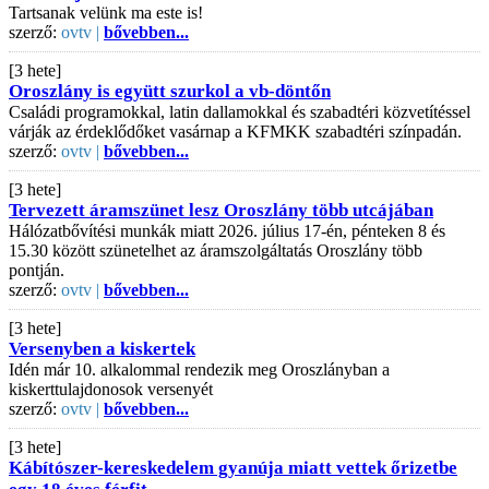
Tartsanak velünk ma este is!
szerző:
ovtv |
bővebben...
[3 hete]
Oroszlány is együtt szurkol a vb-döntőn
Családi programokkal, latin dallamokkal és szabadtéri közvetítéssel
várják az érdeklődőket vasárnap a KFMKK szabadtéri színpadán.
szerző:
ovtv |
bővebben...
[3 hete]
Tervezett áramszünet lesz Oroszlány több utcájában
Hálózatbővítési munkák miatt 2026. július 17-én, pénteken 8 és
15.30 között szünetelhet az áramszolgáltatás Oroszlány több
pontján.
szerző:
ovtv |
bővebben...
[3 hete]
Versenyben a kiskertek
Idén már 10. alkalommal rendezik meg Oroszlányban a
kiskerttulajdonosok versenyét
szerző:
ovtv |
bővebben...
[3 hete]
Kábítószer-kereskedelem gyanúja miatt vettek őrizetbe