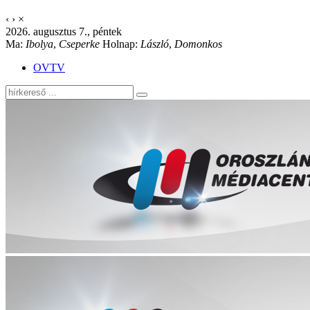
‹
›
×
2026. augusztus 7., péntek
Ma:
Ibolya
,
Cseperke
Holnap:
László
,
Domonkos
OVTV