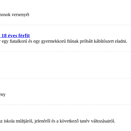
nosok versenyét
18 éves férfit
r egy fiatalkorú és egy gyermekkorú fiúnak próbált kábítószert eladni.
eny
kola múltjáról, jelenéről és a következő tanév változásairól.