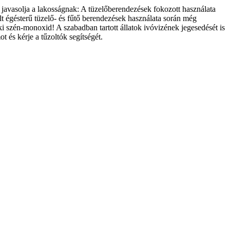
javasolja a lakosságnak:
A tüzelőberendezések fokozott használata
ílt égésterű tüzelő- és fűtő berendezések használata során még
ki szén-monoxid! A szabadban tartott állatok ivóvizének jegesedését is
t és kérje a tűzoltók segítségét.