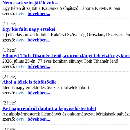
Nem csak szín-játék volt...
Egy héten át zajlott a KaDarka Színjátszó Tábor a KFMKK-ban
szerző:
ovtv |
bővebben...
[1 hete]
Egy kis falu nagy értékei
Új előadássorozat indult a Rákóczi Szövetség Oroszlányi Szervezeté
szerző:
ovtv |
bővebben...
[1 hete]
Elhunyt Tóth Tihamér Jenő, az oroszlányi televízió egykori
2026. július 25-én, 77 éves korában elhunyt Tóth Tihamér Jenő
szerző:
ovtv |
bővebben...
[2 hete]
Ahol a lélek is feltöltődik
Idén is nagy érdeklődés övezte a JóLélek tábort
szerző:
ovtv |
bővebben...
[2 hete]
Két napirendről döntött a képviselő-testület
Az alpolgármesterek illetményét és önkormányzati bérlakások pályázati
szerző:
ovtv |
bővebben...
[2 hete]