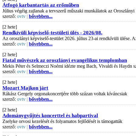
Átfogó karbantartás az erőműben
Július végéig zajlanak a tervszerű műszaki munkálatok az Oroszlányi
szerző:
ovtv |
bővebben...
[2 hete]
Rendkívüli képviselő-testületi ülés - 2026/08.
Az oroszlányi képviselő-testület 2026. július 23-ai rendkívüli ülése
szerző:
ovtv |
bővebben...
[2 hete]
Fiatal művészek az oroszlányi evangélikus templomban
Mekis Péter és Selmeczi Noémi idézte meg Bach, Vivaldi és Haydn s
szerző:
ovtv |
bővebben...
[2 hete]
Mozart Majkon járt
Rákász Gergely orgonakoncertjére több százan voltak kíváncsiak
szerző:
ovtv |
bővebben...
[2 hete]
Adománygyűjtés koncerttel és habpartival
Zselyke orvosi kezelését és folyamatos fejlődését is támogatták
szerző:
ovtv |
bővebben...