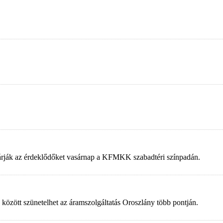
 várják az érdeklődőket vasárnap a KFMKK szabadtéri színpadán.
 között szünetelhet az áramszolgáltatás Oroszlány több pontján.