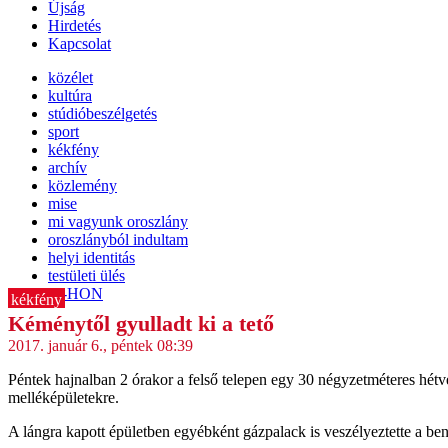
Újság
Hirdetés
Kapcsolat
közélet
kultúra
stúdióbeszélgetés
sport
kékfény
archív
közlemény
mise
mi vagyunk oroszlány
oroszlányból indultam
helyi identitás
testületi ülés
IT-HON
kékfény
Kéménytől gyulladt ki a tető
2017. január 6., péntek 08:39
Péntek hajnalban 2 órakor a felső telepen egy 30 négyzetméteres hétvé
melléképületekre.
A lángra kapott épületben egyébként gázpalack is veszélyeztette a ben