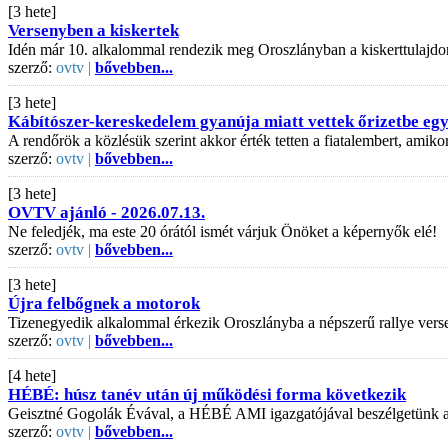
[3 hete]
Versenyben a kiskertek
Idén már 10. alkalommal rendezik meg Oroszlányban a kiskerttulajdo
szerző:
ovtv |
bővebben...
[3 hete]
Kábítószer-kereskedelem gyanúja miatt vettek őrizetbe egy 
A rendőrök a közlésük szerint akkor érték tetten a fiatalembert, amiko
szerző:
ovtv |
bővebben...
[3 hete]
OVTV ajánló - 2026.07.13.
Ne feledjék, ma este 20 órától ismét várjuk Önöket a képernyők elé!
szerző:
ovtv |
bővebben...
[3 hete]
Újra felbőgnek a motorok
Tizenegyedik alkalommal érkezik Oroszlányba a népszerű rallye vers
szerző:
ovtv |
bővebben...
[4 hete]
HÉBÉ: húsz tanév után új működési forma következik
Geisztné Gogolák Évával, a HÉBÉ AMI igazgatójával beszélgetünk az is
szerző:
ovtv |
bővebben...