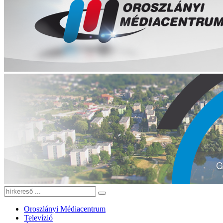
Oroszlányi Médiacentrum
Televízió