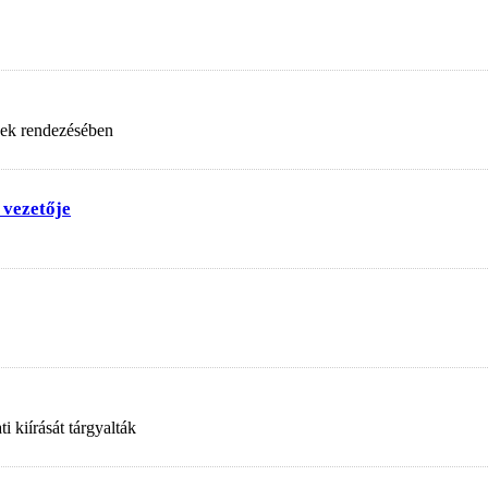
nek rendezésében
 vezetője
 kiírását tárgyalták