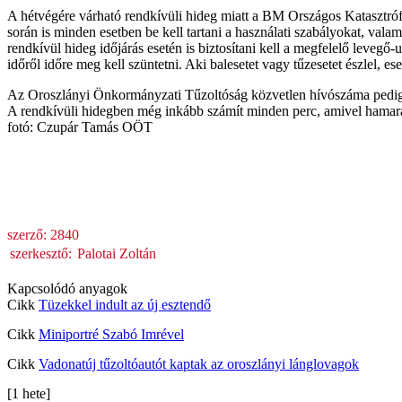
A hétvégére várható rendkívüli hideg miatt a BM Országos Katasztró
során is minden esetben be kell tartani a használati szabályokat, vala
rendkívül hideg időjárás esetén is biztosítani kell a megfelelő levegő
időről időre meg kell szüntetni. Aki balesetet vagy tűzesetet észlel, es
Az Oroszlányi Önkormányzati Tűzoltóság közvetlen hívószáma pedig
A rendkívüli hidegben még inkább számít minden perc, amivel hamara
fotó: Czupár Tamás OÖT
szerző:
2840
szerkesztő:
Palotai Zoltán
Kapcsolódó anyagok
Cikk
Tüzekkel indult az új esztendő
Cikk
Miniportré Szabó Imrével
Cikk
Vadonatúj tűzoltóautót kaptak az oroszlányi lánglovagok
[1 hete]