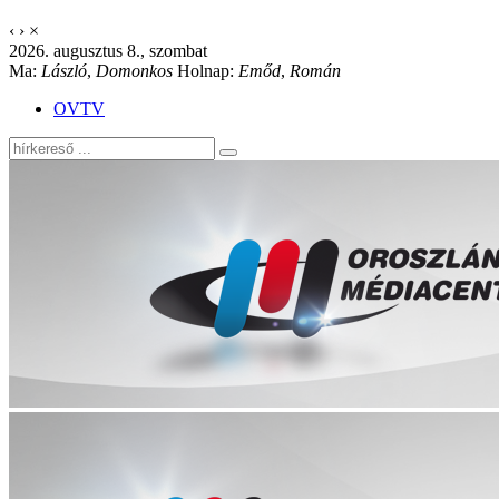
‹
›
×
2026. augusztus 8., szombat
Ma:
László
,
Domonkos
Holnap:
Emőd
,
Román
OVTV