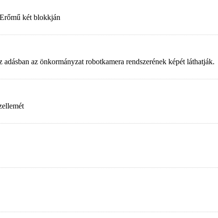
 Erőmű két blokkján
. Az adásban az önkormányzat robotkamera rendszerének képét láthatják.
zellemét