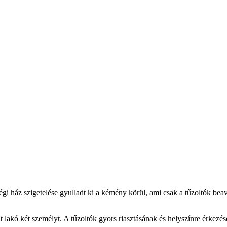
gi ház szigetelése gyulladt ki a kémény körül, ami csak a tűzoltók bea
t lakó két személyt. A tűzoltók gyors riasztásának és helyszínre érkezé