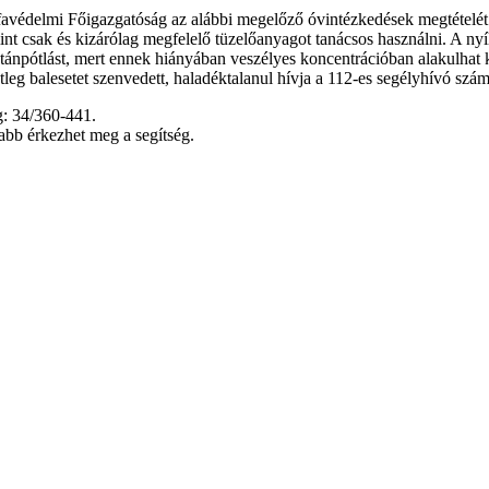
favédelmi Főigazgatóság az alábbi megelőző óvintézkedések megtételét 
mint csak és kizárólag megfelelő tüzelőanyagot tanácsos használni. A ny
-utánpótlást, mert ennek hiányában veszélyes koncentrációban alakulhat 
etleg balesetet szenvedett, haladéktalanul hívja a 112-es segélyhívó számo
: 34/360-441.
bb érkezhet meg a segítség.