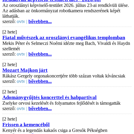
Az oroszlányi képviselő-testület 2026. július 23-ai rendkívüli ülése.
Az adásban az önkormányzat robotkamera rendszerének képét
láthatják.
szerző:
ovtv |
bővebben...
[2 hete]
Fiatal művészek az oroszlányi evangélikus templomban
Mekis Péter és Selmeczi Noémi idézte meg Bach, Vivaldi és Haydn
szellemét
szerző:
ovtv |
bővebben...
[2 hete]
Mozart Majkon járt
Rákász Gergely orgonakoncertjére több százan voltak kíváncsiak
szerző:
ovtv |
bővebben...
[2 hete]
Adománygyűjtés koncerttel és habpartival
Zselyke orvosi kezelését és folyamatos fejlődését is támogatták
szerző:
ovtv |
bővebben...
[2 hete]
Frissen a kemencéből
Kenyér és a legendás kakaós csiga a Gresók Pékségben