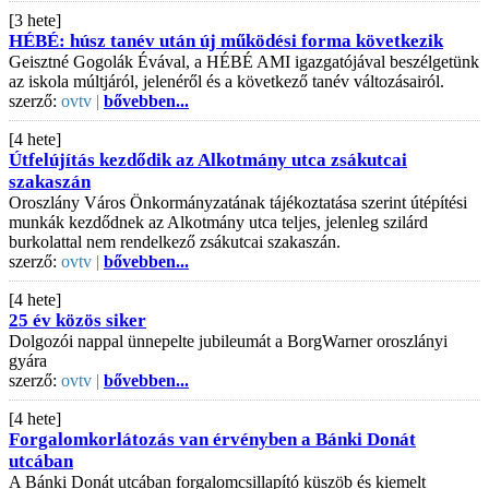
[3 hete]
HÉBÉ: húsz tanév után új működési forma következik
Geisztné Gogolák Évával, a HÉBÉ AMI igazgatójával beszélgetünk
az iskola múltjáról, jelenéről és a következő tanév változásairól.
szerző:
ovtv |
bővebben...
[4 hete]
Útfelújítás kezdődik az Alkotmány utca zsákutcai
szakaszán
Oroszlány Város Önkormányzatának tájékoztatása szerint útépítési
munkák kezdődnek az Alkotmány utca teljes, jelenleg szilárd
burkolattal nem rendelkező zsákutcai szakaszán.
szerző:
ovtv |
bővebben...
[4 hete]
25 év közös siker
Dolgozói nappal ünnepelte jubileumát a BorgWarner oroszlányi
gyára
szerző:
ovtv |
bővebben...
[4 hete]
Forgalomkorlátozás van érvényben a Bánki Donát
utcában
A Bánki Donát utcában forgalomcsillapító küszöb és kiemelt