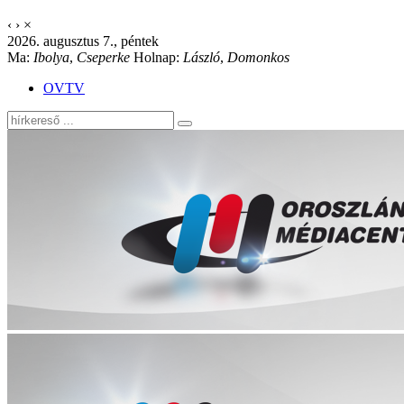
‹
›
×
2026. augusztus 7., péntek
Ma:
Ibolya
,
Cseperke
Holnap:
László
,
Domonkos
OVTV