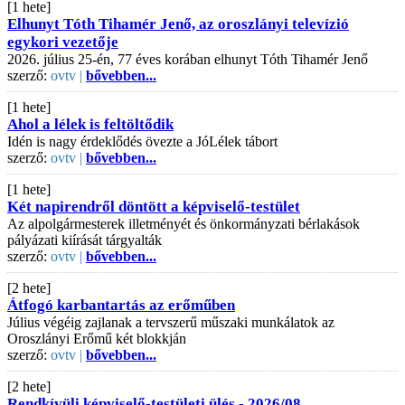
[1 hete]
Elhunyt Tóth Tihamér Jenő, az oroszlányi televízió
egykori vezetője
2026. július 25-én, 77 éves korában elhunyt Tóth Tihamér Jenő
szerző:
ovtv |
bővebben...
[1 hete]
Ahol a lélek is feltöltődik
Idén is nagy érdeklődés övezte a JóLélek tábort
szerző:
ovtv |
bővebben...
[1 hete]
Két napirendről döntött a képviselő-testület
Az alpolgármesterek illetményét és önkormányzati bérlakások
pályázati kiírását tárgyalták
szerző:
ovtv |
bővebben...
[2 hete]
Átfogó karbantartás az erőműben
Július végéig zajlanak a tervszerű műszaki munkálatok az
Oroszlányi Erőmű két blokkján
szerző:
ovtv |
bővebben...
[2 hete]
Rendkívüli képviselő-testületi ülés - 2026/08.