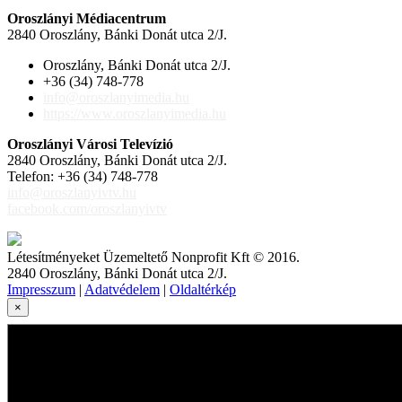
Oroszlányi Médiacentrum
2840 Oroszlány, Bánki Donát utca 2/J.
Oroszlány, Bánki Donát utca 2/J.
+36 (34) 748-778
info@oroszlanyimedia.hu
https://www.oroszlanyimedia.hu
Oroszlányi Városi Televízió
2840 Oroszlány, Bánki Donát utca 2/J.
Telefon: +36 (34) 748-778
info@oroszlanyivtv.hu
facebook.com/oroszlanyivtv
Létesítményeket Üzemeltető Nonprofit Kft © 2016.
2840 Oroszlány, Bánki Donát utca 2/J.
Impresszum
|
Adatvédelem
|
Oldaltérkép
×