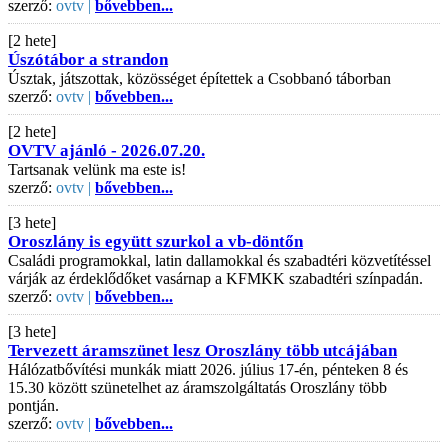
szerző:
ovtv |
bővebben...
[2 hete]
Úszótábor a strandon
Úsztak, játszottak, közösséget építettek a Csobbanó táborban
szerző:
ovtv |
bővebben...
[2 hete]
OVTV ajánló - 2026.07.20.
Tartsanak velünk ma este is!
szerző:
ovtv |
bővebben...
[3 hete]
Oroszlány is együtt szurkol a vb-döntőn
Családi programokkal, latin dallamokkal és szabadtéri közvetítéssel
várják az érdeklődőket vasárnap a KFMKK szabadtéri színpadán.
szerző:
ovtv |
bővebben...
[3 hete]
Tervezett áramszünet lesz Oroszlány több utcájában
Hálózatbővítési munkák miatt 2026. július 17-én, pénteken 8 és
15.30 között szünetelhet az áramszolgáltatás Oroszlány több
pontján.
szerző:
ovtv |
bővebben...