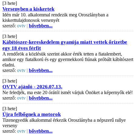
[3 hete]
Versenyben a kiskertek
Idén már 10. alkalommal rendezik meg Oroszlányban a
kiskerttulajdonosok versenyét
szerző:
ovtv |
bővebben...
[3 hete]
Kábítószer-kereskedelem gyanúja miatt vettek őrizetbe
egy 18 éves férfit
A rendőrök a közlésük szerint akkor érték tetten a fiatalembert,
amikor egy fiatalkorú és egy gyermekkorú fiúnak próbált kábítószert
eladni.
szerző:
ovtv |
bővebben...
[3 hete]
OVTV ajánló - 2026.07.13.
Ne feledjék, ma este 20 órától ismét várjuk Önöket a képernyők elé!
szerző:
ovtv |
bővebben...
[3 hete]
Újra felbőgnek a motorok
Tizenegyedik alkalommal érkezik Oroszlányba a népszerű rallye
verseny
szerző:
ovtv |
bővebben...