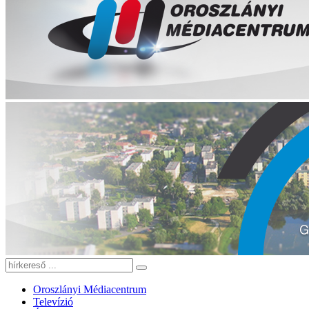
Oroszlányi Médiacentrum
Televízió