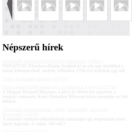
Népszerű hírek
Szenzációs szarkofág-lelet Környe határában! (54023)
FRISSÍTVE! Pénteken délután fordított ki az eke egy töredéket a
római kőkoporsóból, melybe vélhetően 1700 éve temettek egy nőt
Vírus- és karantén-kisokos (45709)
Óriási római erődöt tárnak fel a szomszédos Környén (37796)
A Magyar Nemzeti Múzeum, a pécsi és debreceni egyetem, a
miskolci múzeum, Kuny Domokos Múzeum közös projektje az idei
feltárás.
Tűzoltóink szupergyorsak – miért "késhetnek" mégis egy
tűzesetnél? (36270)
A riasztási rendszer működésének tanulságai egy mopedautó porrá
égése kapcsán. A válasz 360-441?
Lélekmelengető (35747)