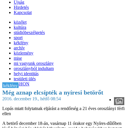
Újság
Hirdetés
Kapcsolat
közélet
kultúra
stúdióbeszélgetés
sport
kékfény
archív
közlemény
mise
mi vagyunk oroszlány
oroszlányból indultam
helyi identitás
testületi ülés
IT-HON
kékfény
Még aznap elcsípték a nyíresi betörőt
2016. december 19., hétfő 08:54
Lopás miatt folytatnak eljárást a rendőrség a 21 éves oroszlányi férfi
ellen
A betörő december 18-án, vasárnap 11 órakor egy Nyíres-dűlőben