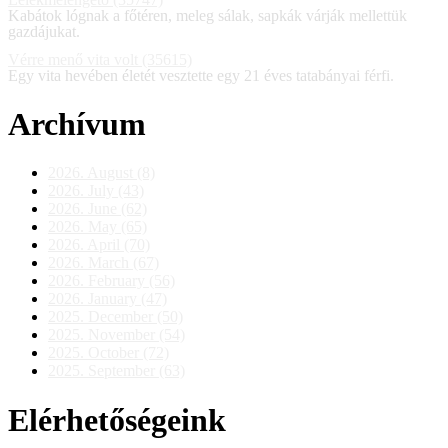
Kabátok lógnak a főtéren, meleg sálak, sapkák várják mellettük
gazdájukat.
Vérre menő vita volt (35615)
Egy vita hevében életét vesztette egy 21 éves tatabányai férfi.
Archívum
2026. August (8)
2026. July (43)
2026. June (62)
2026. May (65)
2026. April (70)
2026. March (67)
2026. February (56)
2026. January (47)
2025. December (50)
2025. November (54)
2025. October (72)
2025. September (63)
Elérhetőségeink