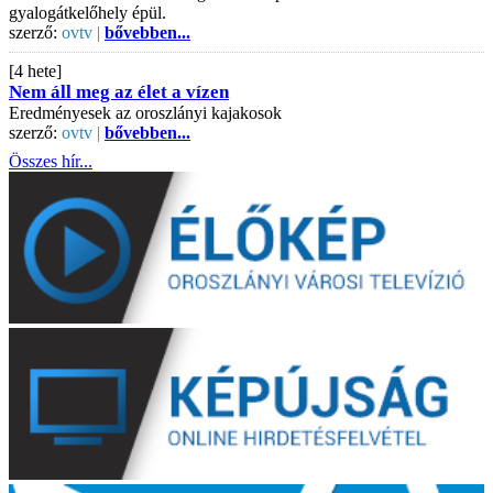
gyalogátkelőhely épül.
szerző:
ovtv |
bővebben...
[4 hete]
Nem áll meg az élet a vízen
Eredményesek az oroszlányi kajakosok
szerző:
ovtv |
bővebben...
Összes hír...