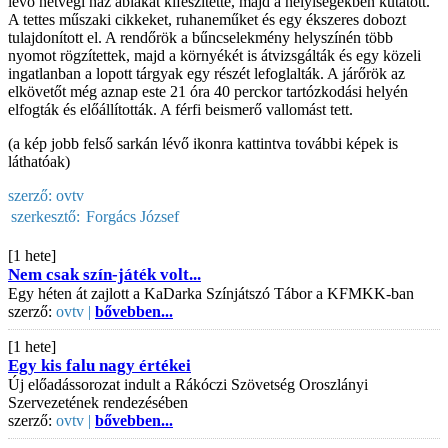
lévő hétvégi ház ablakát kifeszítette, majd a helyiségekben kutatott.
A tettes műszaki cikkeket, ruhaneműket és egy ékszeres dobozt
tulajdonított el. A rendőrök a bűncselekmény helyszínén több
nyomot rögzítettek, majd a környékét is átvizsgálták és egy közeli
ingatlanban a lopott tárgyak egy részét lefoglalták. A járőrök az
elkövetőt még aznap este 21 óra 40 perckor tartózkodási helyén
elfogták és előállították. A férfi beismerő vallomást tett.
(a kép jobb felső sarkán lévő ikonra kattintva további képek is
láthatóak)
szerző:
ovtv
szerkesztő:
Forgács József
[1 hete]
Nem csak szín-játék volt...
Egy héten át zajlott a KaDarka Színjátszó Tábor a KFMKK-ban
szerző:
ovtv |
bővebben...
[1 hete]
Egy kis falu nagy értékei
Új előadássorozat indult a Rákóczi Szövetség Oroszlányi
Szervezetének rendezésében
szerző:
ovtv |
bővebben...