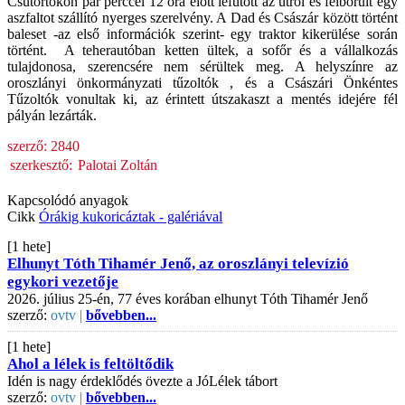
Csütörtökön pár perccel 12 óra előtt lefutott az útról és felborult egy
aszfaltot szállító nyerges szerelvény. A Dad és Császár között történt
baleset -az első információk szerint- egy traktor kikerülése során
történt. A teherautóban ketten ültek, a sofőr és a vállalkozás
tulajdonosa, szerencsére nem sérültek meg. A helyszínre az
oroszlányi önkormányzati tűzoltók , és a Császári Önkéntes
Tűzoltók vonultak ki, az érintett útszakaszt a mentés idejére fél
pályán lezárták.
szerző:
2840
szerkesztő:
Palotai Zoltán
Kapcsolódó anyagok
Cikk
Órákig kukoricáztak - galériával
[1 hete]
Elhunyt Tóth Tihamér Jenő, az oroszlányi televízió
egykori vezetője
2026. július 25-én, 77 éves korában elhunyt Tóth Tihamér Jenő
szerző:
ovtv |
bővebben...
[1 hete]
Ahol a lélek is feltöltődik
Idén is nagy érdeklődés övezte a JóLélek tábort
szerző:
ovtv |
bővebben...