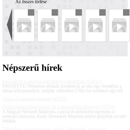
Az összes törlése
Népszerű hírek
Szenzációs szarkofág-lelet Környe határában! (54015)
FRISSÍTVE! Pénteken délután fordított ki az eke egy töredéket a
római kőkoporsóból, melybe vélhetően 1700 éve temettek egy nőt
Vírus- és karantén-kisokos (45705)
Óriási római erődöt tárnak fel a szomszédos Környén (37791)
A Magyar Nemzeti Múzeum, a pécsi és debreceni egyetem, a
miskolci múzeum, Kuny Domokos Múzeum közös projektje az idei
feltárás.
Tűzoltóink szupergyorsak – miért "késhetnek" mégis egy