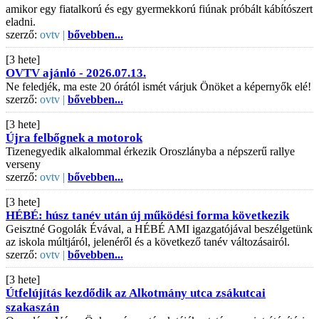
amikor egy fiatalkorú és egy gyermekkorú fiúnak próbált kábítószert
eladni.
szerző:
ovtv |
bővebben...
[3 hete]
OVTV ajánló - 2026.07.13.
Ne feledjék, ma este 20 órától ismét várjuk Önöket a képernyők elé!
szerző:
ovtv |
bővebben...
[3 hete]
Újra felbőgnek a motorok
Tizenegyedik alkalommal érkezik Oroszlányba a népszerű rallye
verseny
szerző:
ovtv |
bővebben...
[3 hete]
HÉBÉ: húsz tanév után új működési forma következik
Geisztné Gogolák Évával, a HÉBÉ AMI igazgatójával beszélgetünk
az iskola múltjáról, jelenéről és a következő tanév változásairól.
szerző:
ovtv |
bővebben...
[3 hete]
Útfelújítás kezdődik az Alkotmány utca zsákutcai
szakaszán