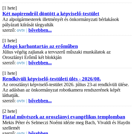
[1 hete]
Két napirendről döntött a képviselő-testület
Az alpolgármesterek illetményét és önkormányzati bérlakások
pályázati kiírását tárgyalták
szerző:
ovtv |
bővebben...
[1 hete]
Átfogó karbantartás az erőműben
Július végéig zajlanak a tervszerű műszaki munkálatok az
Oroszlányi Erőmű két blokkján
szerző:
ovtv |
bővebben...
[1 hete]
Rendkívüli képviselő-testületi ülés - 2026/08.
Az oroszlányi képviselő-testület 2026. július 23-ai rendkívüli ülése.
Az adásban az önkormányzat robotkamera rendszerének képét
láthatják.
szerző:
ovtv |
bővebben...
[2 hete]
Fiatal művészek az oroszlányi evangélikus templomban
Mekis Péter és Selmeczi Noémi idézte meg Bach, Vivaldi és Haydn
szellemét
szerző:
ovtv |
bővebben...