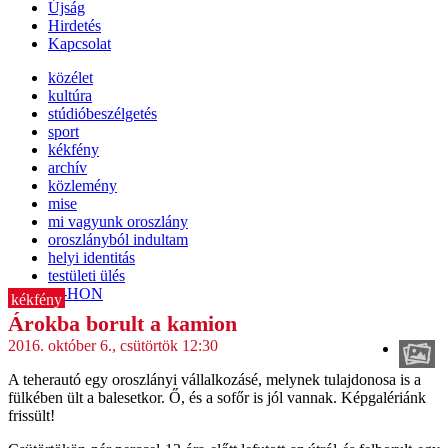
Újság
Hirdetés
Kapcsolat
közélet
kultúra
stúdióbeszélgetés
sport
kékfény
archív
közlemény
mise
mi vagyunk oroszlány
oroszlányból indultam
helyi identitás
testületi ülés
IT-HON
kékfény
Árokba borult a kamion
2016. október 6., csütörtök 12:30
A teherautó egy oroszlányi vállalkozásé, melynek tulajdonosa is a
fülkében ült a balesetkor. Ő, és a sofőr is jól vannak. Képgalériánk
frissült!