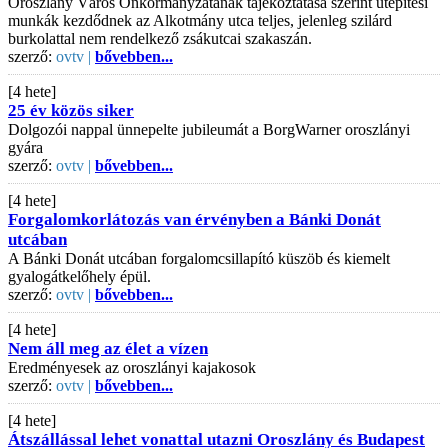
Oroszlány Város Önkormányzatának tájékoztatása szerint útépítési
munkák kezdődnek az Alkotmány utca teljes, jelenleg szilárd
burkolattal nem rendelkező zsákutcai szakaszán.
szerző:
ovtv |
bővebben...
[4 hete]
25 év közös siker
Dolgozói nappal ünnepelte jubileumát a BorgWarner oroszlányi
gyára
szerző:
ovtv |
bővebben...
[4 hete]
Forgalomkorlátozás van érvényben a Bánki Donát
utcában
A Bánki Donát utcában forgalomcsillapító küszöb és kiemelt
gyalogátkelőhely épül.
szerző:
ovtv |
bővebben...
[4 hete]
Nem áll meg az élet a vízen
Eredményesek az oroszlányi kajakosok
szerző:
ovtv |
bővebben...
[4 hete]
Átszállással lehet vonattal utazni Oroszlány és Budapest