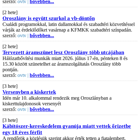
szerző:
ovtv |
bővebben...
[2 hete]
Oroszlány is együtt szurkol a vb-döntőn
Családi programokkal, latin dallamokkal és szabadtéri közvetítéssel
várják az érdeklődőket vasárnap a KFMKK szabadtéri színpadán.
szerző:
ovtv |
bővebben...
[2 hete]
Tervezett áramszünet lesz Oroszlány több utcájában
Hálózatbővítési munkák miatt 2026. július 17-én, pénteken 8 és
15.30 között szünetelhet az áramszolgáltatás Oroszlány több
pontján.
szerző:
ovtv |
bővebben...
[3 hete]
Versenyben a kiskertek
Idén már 10. alkalommal rendezik meg Oroszlányban a
kiskerttulajdonosok versenyét
szerző:
ovtv |
bővebben...
[3 hete]
Kábítószer-kereskedelem gyanúja miatt vettek őrizetbe
egy 18 éves férfit
A rendőrök a közlésük szerint akkor érték tetten a fiatalembert,