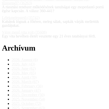
tűzesetnél? (36263)
A riasztási rendszer működésének tanulságai egy mopedautó porrá
égése kapcsán. A válasz 360-441?
Lélekmelengető (35742)
Kabátok lógnak a főtéren, meleg sálak, sapkák várják mellettük
gazdájukat.
Vérre menő vita volt (35608)
Egy vita hevében életét vesztette egy 21 éves tatabányai férfi.
Archívum
2026. August (6)
2026. July (43)
2026. June (62)
2026. May (65)
2026. April (70)
2026. March (67)
2026. February (56)
2026. January (47)
2025. December (50)
2025. November (54)
2025. October (72)
2025. September (63)