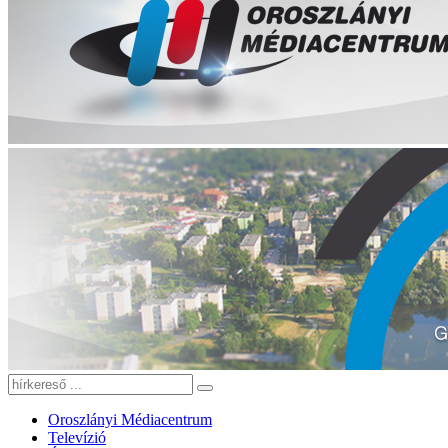
Oroszlányi Médiacentrum
Televízió