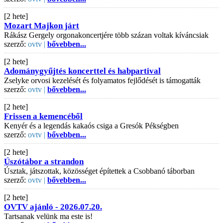
[2 hete]
Mozart Majkon járt
Rákász Gergely orgonakoncertjére több százan voltak kíváncsiak
szerző:
ovtv |
bővebben...
[2 hete]
Adománygyűjtés koncerttel és habpartival
Zselyke orvosi kezelését és folyamatos fejlődését is támogatták
szerző:
ovtv |
bővebben...
[2 hete]
Frissen a kemencéből
Kenyér és a legendás kakaós csiga a Gresók Pékségben
szerző:
ovtv |
bővebben...
[2 hete]
Úszótábor a strandon
Úsztak, játszottak, közösséget építettek a Csobbanó táborban
szerző:
ovtv |
bővebben...
[2 hete]
OVTV ajánló - 2026.07.20.
Tartsanak velünk ma este is!