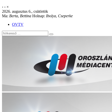
‹
›
×
2026. augusztus 6., csütörtök
Ma:
Berta
,
Bettina
Holnap:
Ibolya
,
Cseperke
OVTV