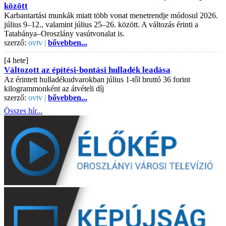
között
Karbantartási munkák miatt több vonat menetrendje módosul 2026.
július 9–12., valamint július 25–26. között. A változás érinti a
Tatabánya–Oroszlány vasútvonalat is.
szerző:
ovtv |
bővebben...
[4 hete]
Változott az építési-bontási hulladék leadása
Az érintett hulladékudvarokban július 1-től bruttó 36 forint
kilogrammonként az átvételi díj
szerző:
ovtv |
bővebben...
Összes hír...