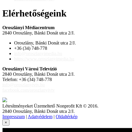
Elérhetőségeink
Oroszlányi Médiacentrum
2840 Oroszlány, Bánki Donát utca 2/J.
Oroszlány, Bánki Donát utca 2/J.
+36 (34) 748-778
info@oroszlanyimedia.hu
https://www.oroszlanyimedia.hu
Oroszlányi Városi Televízió
2840 Oroszlány, Bánki Donát utca 2/J.
Telefon: +36 (34) 748-778
info@oroszlanyivtv.hu
facebook.com/oroszlanyivtv
Létesítményeket Üzemeltető Nonprofit Kft © 2016.
2840 Oroszlány, Bánki Donát utca 2/J.
Impresszum
|
Adatvédelem
|
Oldaltérkép
×