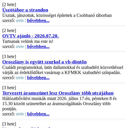
[2 hete]
Úszótábor a strandon
Úsztak, játszottak, közösséget építettek a Csobbanó táborban
szerző:
ovtv |
bővebben...
[2 hete]
OVTV ajánló - 2026.07.20.
Tartsanak velünk ma este is!
szerző:
ovtv |
bővebben...
[3 hete]
Oroszlány is együtt szurkol a vb-döntőn
Családi programokkal, latin dallamokkal és szabadtéri közvetítéssel
várják az érdeklődőket vasárnap a KFMKK szabadtéri színpadán.
szerző:
ovtv |
bővebben...
[3 hete]
Tervezett áramszünet lesz Oroszlány több utcájában
Hálózatbővítési munkák miatt 2026. július 17-én, pénteken 8 és
15.30 között szünetelhet az áramszolgáltatás Oroszlány több
pontján.
szerző:
ovtv |
bővebben...
[3 hete]