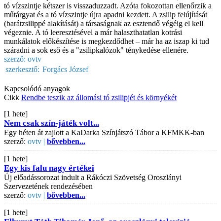
tó vízszintje kétszer is visszaduzzadt. Azóta fokozottan ellenőrzik a
műtárgyat és a tó vízszintje újra apadni kezdett. A zsilip felújítását
(barátzsilippé alakítását) a társaságnak az esztendő végéig el kell
végeznie. A tó leeresztésével a már halaszthatatlan kotrási
munkálatok előkészítése is megkezdődhet – már ha az iszap ki tud
száradni a sok eső és a "zsilipkalózok" ténykedése ellenére.
szerző:
ovtv
szerkesztő:
Forgács József
Kapcsolódó anyagok
Cikk
Rendbe teszik az állomási tó zsilipjét és környékét
[1 hete]
Nem csak szín-játék volt...
Egy héten át zajlott a KaDarka Színjátszó Tábor a KFMKK-ban
szerző:
ovtv |
bővebben...
[1 hete]
Egy kis falu nagy értékei
Új előadássorozat indult a Rákóczi Szövetség Oroszlányi
Szervezetének rendezésében
szerző:
ovtv |
bővebben...
[1 hete]