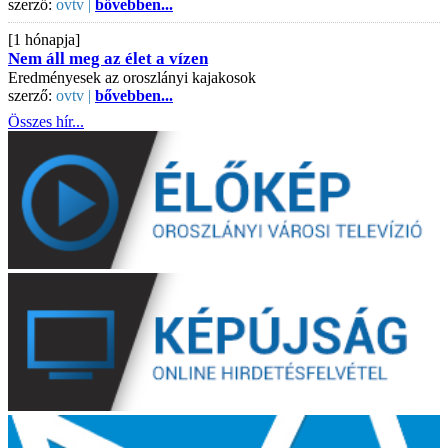
szerző:
ovtv |
bővebben...
[1 hónapja]
Nem áll meg az élet a vízen
Eredményesek az oroszlányi kajakosok
szerző:
ovtv |
bővebben...
Összes hír...