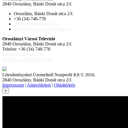
2840 Oroszlány, Bánki Donát utca 2/J.
Oroszlány, Bánki Donát utca 2/J.
+36 (34) 748-778
info@oroszlanyimedia.hu
https://www.oroszlanyimedia.hu
Oroszlányi Városi Televízió
2840 Oroszlány, Bánki Donát utca 2/J.
Telefon: +36 (34) 748-778
info@oroszlanyivtv.hu
facebook.com/oroszlanyivtv
Létesítményeket Üzemeltető Nonprofit Kft © 2016.
2840 Oroszlány, Bánki Donát utca 2/J.
Impresszum
|
Adatvédelem
|
Oldaltérkép
×