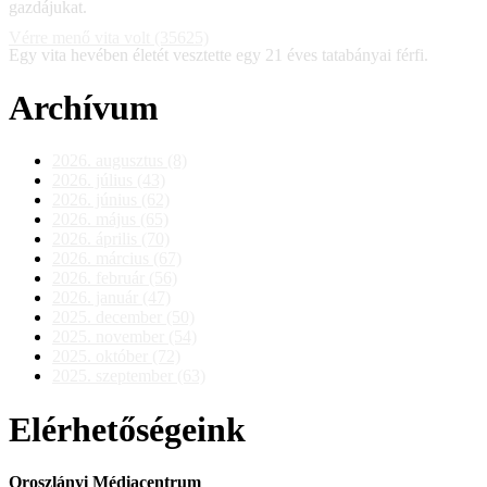
gazdájukat.
Vérre menő vita volt (35625)
Egy vita hevében életét vesztette egy 21 éves tatabányai férfi.
Archívum
2026. augusztus (8)
2026. július (43)
2026. június (62)
2026. május (65)
2026. április (70)
2026. március (67)
2026. február (56)
2026. január (47)
2025. december (50)
2025. november (54)
2025. október (72)
2025. szeptember (63)
Elérhetőségeink
Oroszlányi Médiacentrum