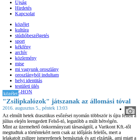
Újság
Hirdetés
Kapcsolat
közélet
kultúra
stúdióbeszélgetés
sport
kékfény
archív
közlemény
mise
mi vagyunk oroszlány
oroszlányból indultam
helyi identitás
testületi ülés
IT-HON
közélet
"Zsilipkalózok" játszanak az állomási tóval
2016. augusztus 5., péntek 13:03
Az elmúlt hetek drasztikus esőzései nyomán többször is újra feltelt a
július elején leengedett Felső-tó, legutóbb a múlt hétvégén.
Mint az üzemeltető önkormányzati társaságtól, a Varikont Kft.-től
megtudtuk a történtekért nem csak az időjárás felelős, mert a
lelakatolt zsilipre ismeretlenek bemásztak és azt elzárták, ami miatt a