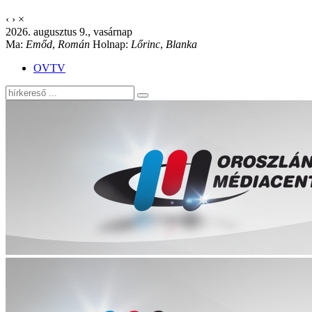
‹
›
×
2026. augusztus 9., vasárnap
Ma:
Emőd
,
Román
Holnap:
Lőrinc
,
Blanka
OVTV