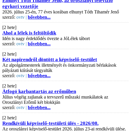
Elhunyt Tóth Tihamér Jenő, az oroszlányi televízió
egykori vezetője
2026. július 25-én, 77 éves korában elhunyt Tóth Tihamér Jenő
szerző:
ovtv |
bővebben...
[2 hete]
Ahol a lélek is feltöltődik
Idén is nagy érdeklődés övezte a JóLélek tábort
szerző:
ovtv |
bővebben...
[2 hete]
Két napirendről döntött a képviselő-testület
Az alpolgármesterek illetményét és önkormányzati bérlakások
pályázati kiírását tárgyalták
szerző:
ovtv |
bővebben...
[2 hete]
Átfogó karbantartás az erőműben
Július végéig zajlanak a tervszerű műszaki munkálatok az
Oroszlányi Erőmű két blokkján
szerző:
ovtv |
bővebben...
[2 hete]
Rendkívüli képviselő-testületi ülés - 2026/08.
Az oroszlányi képviselő-testület 2026. július 23-ai rendkívüli ülése.