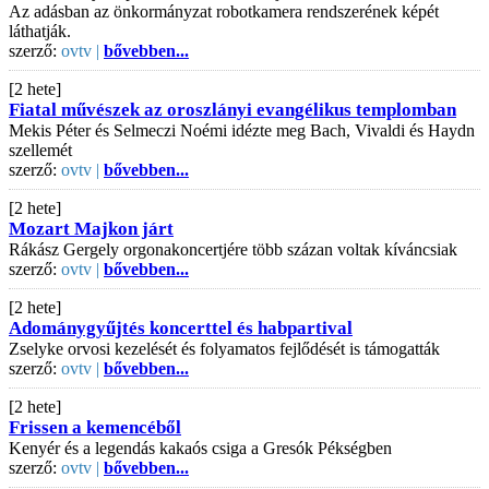
Az adásban az önkormányzat robotkamera rendszerének képét
láthatják.
szerző:
ovtv |
bővebben...
[2 hete]
Fiatal művészek az oroszlányi evangélikus templomban
Mekis Péter és Selmeczi Noémi idézte meg Bach, Vivaldi és Haydn
szellemét
szerző:
ovtv |
bővebben...
[2 hete]
Mozart Majkon járt
Rákász Gergely orgonakoncertjére több százan voltak kíváncsiak
szerző:
ovtv |
bővebben...
[2 hete]
Adománygyűjtés koncerttel és habpartival
Zselyke orvosi kezelését és folyamatos fejlődését is támogatták
szerző:
ovtv |
bővebben...
[2 hete]
Frissen a kemencéből
Kenyér és a legendás kakaós csiga a Gresók Pékségben
szerző:
ovtv |
bővebben...