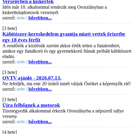
Versenyben a kiskertek
Idén már 10. alkalommal rendezik meg Oroszlányban a
kiskerttulajdonosok versenyét
szerző:
ovtv |
bővebben...
[3 hete]
Kábítószer-kereskedelem gyanúja miatt vettek őrizetbe
egy 18 éves férfit
A rendőrök a közlésük szerint akkor érték tetten a fiatalembert,
amikor egy fiatalkorú és egy gyermekkorú fiúnak próbált kábítószert
eladni.
szerző:
ovtv |
bővebben...
[3 hete]
OVTV ajánló - 2026.07.13.
Ne feledjék, ma este 20 órától ismét várjuk Önöket a képernyők elé!
szerző:
ovtv |
bővebben...
[3 hete]
Újra felbőgnek a motorok
Tizenegyedik alkalommal érkezik Oroszlányba a népszerű rallye
verseny
szerző:
ovtv |
bővebben...
[4 hete]