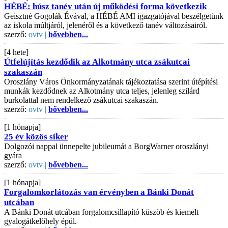
HÉBÉ: húsz tanév után új működési forma következik
Geisztné Gogolák Évával, a HÉBÉ AMI igazgatójával beszélgetünk
az iskola múltjáról, jelenéről és a következő tanév változásairól.
szerző:
ovtv |
bővebben...
[4 hete]
Útfelújítás kezdődik az Alkotmány utca zsákutcai
szakaszán
Oroszlány Város Önkormányzatának tájékoztatása szerint útépítési
munkák kezdődnek az Alkotmány utca teljes, jelenleg szilárd
burkolattal nem rendelkező zsákutcai szakaszán.
szerző:
ovtv |
bővebben...
[1 hónapja]
25 év közös siker
Dolgozói nappal ünnepelte jubileumát a BorgWarner oroszlányi
gyára
szerző:
ovtv |
bővebben...
[1 hónapja]
Forgalomkorlátozás van érvényben a Bánki Donát
utcában
A Bánki Donát utcában forgalomcsillapító küszöb és kiemelt
gyalogátkelőhely épül.