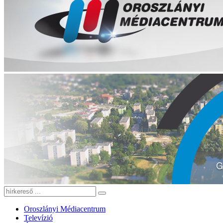
Oroszlányi Médiacentrum
Televízió