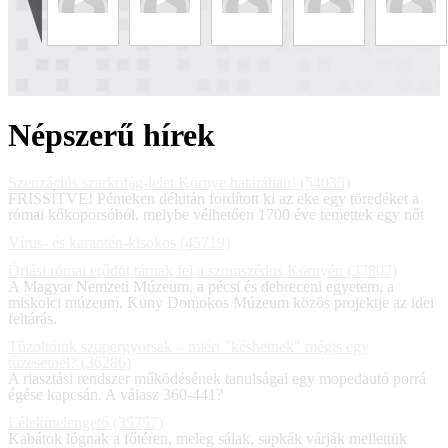
Népszerű hírek
Szenzációs szarkofág-lelet Környe határában! (54035)
FRISSÍTVE! Pénteken délután fordított ki az eke egy töredéket a
római kőkoporsóból, melybe vélhetően 1700 éve temettek egy nőt
Vírus- és karantén-kisokos (45719)
Óriási római erődöt tárnak fel a szomszédos Környén (37807)
A Magyar Nemzeti Múzeum, a pécsi és debreceni egyetem, a
miskolci múzeum, Kuny Domokos Múzeum közös projektje az idei
feltárás.
Tűzoltóink szupergyorsak – miért "késhetnek" mégis egy
tűzesetnél? (36286)
A riasztási rendszer működésének tanulságai egy mopedautó porrá
égése kapcsán. A válasz 360-441?
Lélekmelengető (35757)
Kabátok lógnak a főtéren, meleg sálak, sapkák várják mellettük