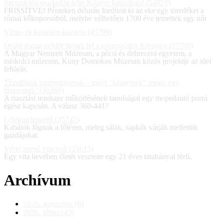
Szenzációs szarkofág-lelet Környe határában! (54023)
FRISSÍTVE! Pénteken délután fordított ki az eke egy töredéket a
római kőkoporsóból, melybe vélhetően 1700 éve temettek egy nőt
Vírus- és karantén-kisokos (45709)
Óriási római erődöt tárnak fel a szomszédos Környén (37796)
A Magyar Nemzeti Múzeum, a pécsi és debreceni egyetem, a
miskolci múzeum, Kuny Domokos Múzeum közös projektje az idei
feltárás.
Tűzoltóink szupergyorsak – miért "késhetnek" mégis egy
tűzesetnél? (36268)
A riasztási rendszer működésének tanulságai egy mopedautó porrá
égése kapcsán. A válasz 360-441?
Lélekmelengető (35747)
Kabátok lógnak a főtéren, meleg sálak, sapkák várják mellettük
gazdájukat.
Vérre menő vita volt (35615)
Egy vita hevében életét vesztette egy 21 éves tatabányai férfi.
Archívum
2026. augusztus (8)
2026. július (43)