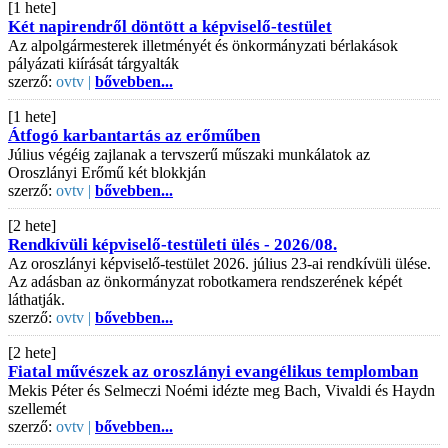
[1 hete]
Két napirendről döntött a képviselő-testület
Az alpolgármesterek illetményét és önkormányzati bérlakások
pályázati kiírását tárgyalták
szerző:
ovtv |
bővebben...
[1 hete]
Átfogó karbantartás az erőműben
Július végéig zajlanak a tervszerű műszaki munkálatok az
Oroszlányi Erőmű két blokkján
szerző:
ovtv |
bővebben...
[2 hete]
Rendkívüli képviselő-testületi ülés - 2026/08.
Az oroszlányi képviselő-testület 2026. július 23-ai rendkívüli ülése.
Az adásban az önkormányzat robotkamera rendszerének képét
láthatják.
szerző:
ovtv |
bővebben...
[2 hete]
Fiatal művészek az oroszlányi evangélikus templomban
Mekis Péter és Selmeczi Noémi idézte meg Bach, Vivaldi és Haydn
szellemét
szerző:
ovtv |
bővebben...