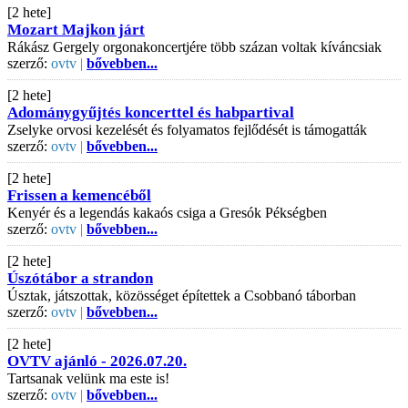
[2 hete]
Mozart Majkon járt
Rákász Gergely orgonakoncertjére több százan voltak kíváncsiak
szerző:
ovtv |
bővebben...
[2 hete]
Adománygyűjtés koncerttel és habpartival
Zselyke orvosi kezelését és folyamatos fejlődését is támogatták
szerző:
ovtv |
bővebben...
[2 hete]
Frissen a kemencéből
Kenyér és a legendás kakaós csiga a Gresók Pékségben
szerző:
ovtv |
bővebben...
[2 hete]
Úszótábor a strandon
Úsztak, játszottak, közösséget építettek a Csobbanó táborban
szerző:
ovtv |
bővebben...
[2 hete]
OVTV ajánló - 2026.07.20.
Tartsanak velünk ma este is!
szerző:
ovtv |
bővebben...