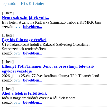
operatőr:
Kiss Krisztofer
[1 hete]
Nem csak szín-játék volt...
Egy héten át zajlott a KaDarka Színjátszó Tábor a KFMKK-ban
szerző:
ovtv |
bővebben...
[1 hete]
Egy kis falu nagy értékei
Új előadássorozat indult a Rákóczi Szövetség Oroszlányi
Szervezetének rendezésében
szerző:
ovtv |
bővebben...
[1 hete]
Elhunyt Tóth Tihamér Jenő, az oroszlányi televízió
egykori vezetője
2026. július 25-én, 77 éves korában elhunyt Tóth Tihamér Jenő
szerző:
ovtv |
bővebben...
[1 hete]
Ahol a lélek is feltöltődik
Idén is nagy érdeklődés övezte a JóLélek tábort
szerző:
ovtv |
bővebben...