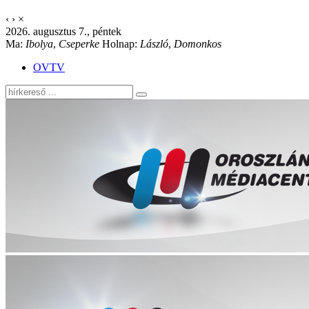
‹
›
×
2026. augusztus 7., péntek
Ma:
Ibolya
,
Cseperke
Holnap:
László
,
Domonkos
OVTV