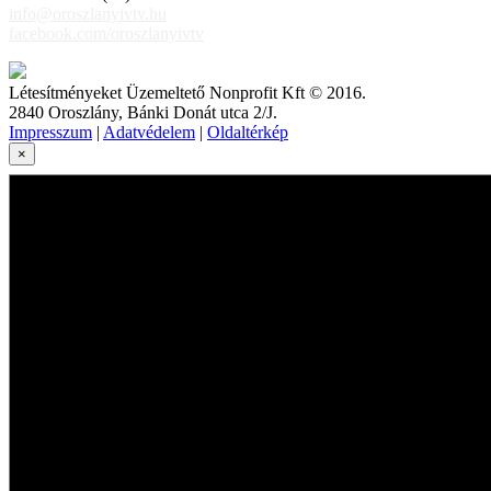
info@oroszlanyivtv.hu
facebook.com/oroszlanyivtv
Létesítményeket Üzemeltető Nonprofit Kft © 2016.
2840 Oroszlány, Bánki Donát utca 2/J.
Impresszum
|
Adatvédelem
|
Oldaltérkép
×