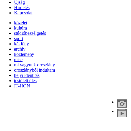
Újság
Hirdetés
Kapcsolat
közélet
kultúra
stúdióbeszélgetés
sport
kékfény
archív
közlemény
mise
mi vagyunk oroszlány
oroszlányból indultam
helyi identitás
testületi ülés
IT-HON