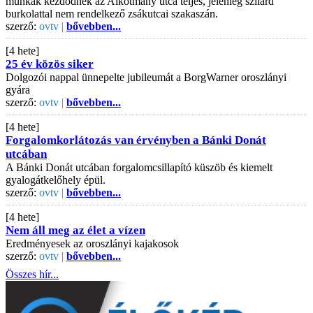
munkák kezdődnek az Alkotmány utca teljes, jelenleg szilárd
burkolattal nem rendelkező zsákutcai szakaszán.
szerző:
ovtv |
bővebben...
[4 hete]
25 év közös siker
Dolgozói nappal ünnepelte jubileumát a BorgWarner oroszlányi
gyára
szerző:
ovtv |
bővebben...
[4 hete]
Forgalomkorlátozás van érvényben a Bánki Donát
utcában
A Bánki Donát utcában forgalomcsillapító küszöb és kiemelt
gyalogátkelőhely épül.
szerző:
ovtv |
bővebben...
[4 hete]
Nem áll meg az élet a vízen
Eredményesek az oroszlányi kajakosok
szerző:
ovtv |
bővebben...
Összes hír...