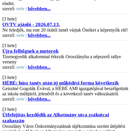
eladni.
szerző:
ovtv |
bővebben...
[3 hete]
OVTV ajánló - 2026.07.13.
Ne feledjék, ma este 20 órától ismét várjuk Önöket a képernyők elé!
szerző:
ovtv |
bővebben...
[3 hete]
Újra felbőgnek a motorok
Tizenegyedik alkalommal érkezik Oroszlányba a népszerű rallye
verseny
szerző:
ovtv |
bővebben...
[3 hete]
HÉBÉ: húsz tanév után új működési forma következik
Geisztné Gogolák Évával, a HÉBÉ AMI igazgatójával beszélgetünk
az iskola múltjáról, jelenéről és a következő tanév változásairól.
szerző:
ovtv |
bővebben...
[3 hete]
Útfelújítás kezdődik az Alkotmány utca zsákutcai
szakaszán
Oroszlány Város Önkormányzatának tájékoztatása szerint útépítési