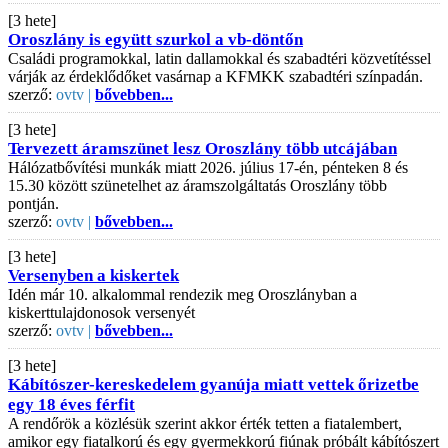
[3 hete]
Oroszlány is együtt szurkol a vb-döntőn
Családi programokkal, latin dallamokkal és szabadtéri közvetítéssel
várják az érdeklődőket vasárnap a KFMKK szabadtéri színpadán.
szerző:
ovtv |
bővebben...
[3 hete]
Tervezett áramszünet lesz Oroszlány több utcájában
Hálózatbővítési munkák miatt 2026. július 17-én, pénteken 8 és
15.30 között szünetelhet az áramszolgáltatás Oroszlány több
pontján.
szerző:
ovtv |
bővebben...
[3 hete]
Versenyben a kiskertek
Idén már 10. alkalommal rendezik meg Oroszlányban a
kiskerttulajdonosok versenyét
szerző:
ovtv |
bővebben...
[3 hete]
Kábítószer-kereskedelem gyanúja miatt vettek őrizetbe
egy 18 éves férfit
A rendőrök a közlésük szerint akkor érték tetten a fiatalembert,
amikor egy fiatalkorú és egy gyermekkorú fiúnak próbált kábítószert