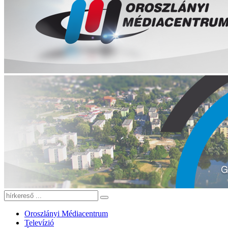
Oroszlányi Médiacentrum
Televízió