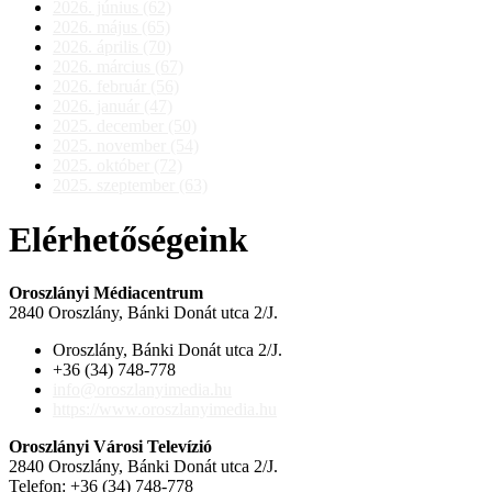
2026. június (62)
2026. május (65)
2026. április (70)
2026. március (67)
2026. február (56)
2026. január (47)
2025. december (50)
2025. november (54)
2025. október (72)
2025. szeptember (63)
Elérhetőségeink
Oroszlányi Médiacentrum
2840 Oroszlány, Bánki Donát utca 2/J.
Oroszlány, Bánki Donát utca 2/J.
+36 (34) 748-778
info@oroszlanyimedia.hu
https://www.oroszlanyimedia.hu
Oroszlányi Városi Televízió
2840 Oroszlány, Bánki Donát utca 2/J.
Telefon: +36 (34) 748-778