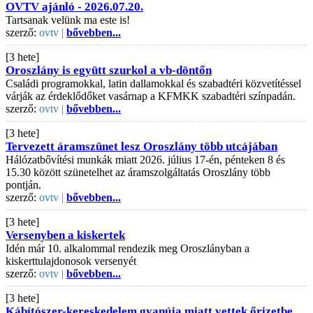
OVTV ajánló - 2026.07.20.
Tartsanak velünk ma este is!
szerző:
ovtv |
bővebben...
[3 hete]
Oroszlány is együtt szurkol a vb-döntőn
Családi programokkal, latin dallamokkal és szabadtéri közvetítéssel
várják az érdeklődőket vasárnap a KFMKK szabadtéri színpadán.
szerző:
ovtv |
bővebben...
[3 hete]
Tervezett áramszünet lesz Oroszlány több utcájában
Hálózatbővítési munkák miatt 2026. július 17-én, pénteken 8 és
15.30 között szünetelhet az áramszolgáltatás Oroszlány több
pontján.
szerző:
ovtv |
bővebben...
[3 hete]
Versenyben a kiskertek
Idén már 10. alkalommal rendezik meg Oroszlányban a
kiskerttulajdonosok versenyét
szerző:
ovtv |
bővebben...
[3 hete]
Kábítószer-kereskedelem gyanúja miatt vettek őrizetbe