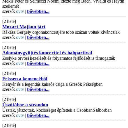
Mekis Péter és Selmeczi Noémi idézte meg Bach, Vivaldi és Haydn
szellemét
szerző:
ovtv |
bővebben...
[2 hete]
Mozart Majkon járt
Rákász Gergely orgonakoncertjére több százan voltak kíváncsiak
szerző:
ovtv |
bővebben...
[2 hete]
Adománygyűjtés koncerttel és habpartival
Zselyke orvosi kezelését és folyamatos fejlődését is támogatták
szerző:
ovtv |
bővebben...
[2 hete]
Frissen a kemencéből
Kenyér és a legendás kakaós csiga a Gresók Pékségben
szerző:
ovtv |
bővebben...
[2 hete]
Úszótábor a strandon
Úsztak, játszottak, közösséget építettek a Csobbanó táborban
szerző:
ovtv |
bővebben...
[2 hete]