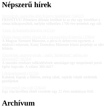
Népszerű hírek
Szenzációs szarkofág-lelet Környe határában! (54033)
FRISSÍTVE! Pénteken délután fordított ki az eke egy töredéket a
római kőkoporsóból, melybe vélhetően 1700 éve temettek egy nőt
Vírus- és karantén-kisokos (45716)
Óriási római erődöt tárnak fel a szomszédos Környén (37804)
A Magyar Nemzeti Múzeum, a pécsi és debreceni egyetem, a
miskolci múzeum, Kuny Domokos Múzeum közös projektje az idei
feltárás.
Tűzoltóink szupergyorsak – miért "késhetnek" mégis egy
tűzesetnél? (36284)
A riasztási rendszer működésének tanulságai egy mopedautó porrá
égése kapcsán. A válasz 360-441?
Lélekmelengető (35756)
Kabátok lógnak a főtéren, meleg sálak, sapkák várják mellettük
gazdájukat.
Vérre menő vita volt (35624)
Egy vita hevében életét vesztette egy 21 éves tatabányai férfi.
Archívum