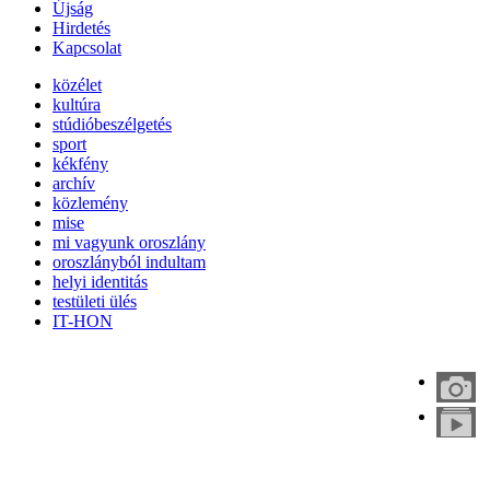
Újság
Hirdetés
Kapcsolat
közélet
kultúra
stúdióbeszélgetés
sport
kékfény
archív
közlemény
mise
mi vagyunk oroszlány
oroszlányból indultam
helyi identitás
testületi ülés
IT-HON