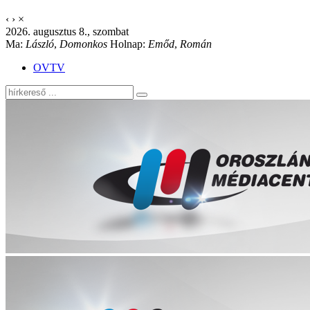
‹
›
×
2026. augusztus 8., szombat
Ma:
László
,
Domonkos
Holnap:
Emőd
,
Román
OVTV