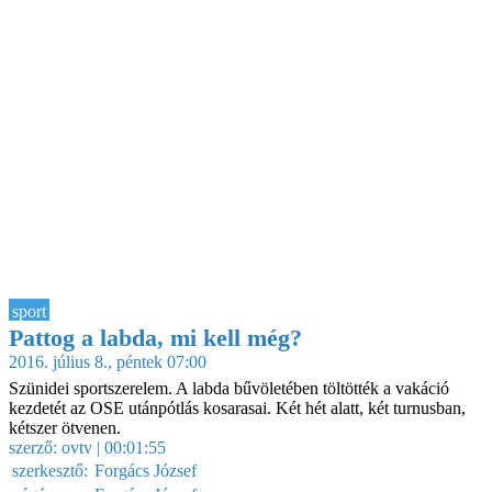
sport
Pattog a labda, mi kell még?
2016. július 8., péntek 07:00
Szünidei sportszerelem. A labda bűvöletében töltötték a vakáció
kezdetét az OSE utánpótlás kosarasai. Két hét alatt, két turnusban,
kétszer ötvenen.
szerző:
ovtv
| 00:01:55
szerkesztő:
Forgács József