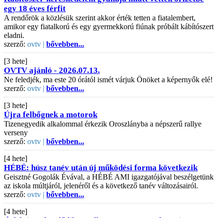
egy 18 éves férfit
A rendőrök a közlésük szerint akkor érték tetten a fiatalembert,
amikor egy fiatalkorú és egy gyermekkorú fiúnak próbált kábítószert
eladni.
szerző:
ovtv |
bővebben...
[3 hete]
OVTV ajánló - 2026.07.13.
Ne feledjék, ma este 20 órától ismét várjuk Önöket a képernyők elé!
szerző:
ovtv |
bővebben...
[3 hete]
Újra felbőgnek a motorok
Tizenegyedik alkalommal érkezik Oroszlányba a népszerű rallye
verseny
szerző:
ovtv |
bővebben...
[4 hete]
HÉBÉ: húsz tanév után új működési forma következik
Geisztné Gogolák Évával, a HÉBÉ AMI igazgatójával beszélgetünk
az iskola múltjáról, jelenéről és a következő tanév változásairól.
szerző:
ovtv |
bővebben...
[4 hete]