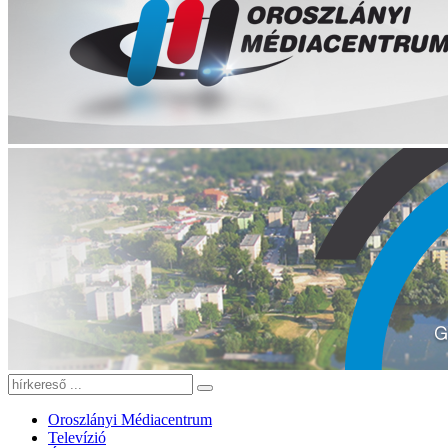
Oroszlányi Médiacentrum
Televízió