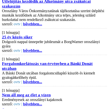
Útfelújítás kezdődik az Alkotmány utca zsákutcai
szakaszán
Oroszlány Város Önkormányzatának tájékoztatása szerint útépítési
munkák kezdődnek az Alkotmány utca teljes, jelenleg szilárd
burkolattal nem rendelkező zsákutcai szakaszán.
szerző:
ovtv |
bővebben...
[1 hónapja]
25 év közös siker
Dolgozói nappal ünnepelte jubileumát a BorgWarner oroszlányi
gyára
szerző:
ovtv |
bővebben...
[1 hónapja]
Forgalomkorlátozás van érvényben a Bánki Donát
utcában
A Bánki Donát utcában forgalomcsillapító küszöb és kiemelt
gyalogátkelőhely épül.
szerző:
ovtv |
bővebben...
[1 hónapja]
Nem áll meg az élet a vízen
Eredményesek az oroszlányi kajakosok
szerző:
ovtv |
bővebben...