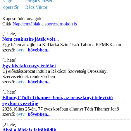
vágó:
Forgács József
operatőr:
Rácz Viktor
Kapcsolódó anyagok
Cikk
Napelemtáblák a sportcsarnokon is
[1 hete]
Nem csak szín-játék volt...
Egy héten át zajlott a KaDarka Színjátszó Tábor a KFMKK-ban
szerző:
ovtv |
bővebben...
[1 hete]
Egy kis falu nagy értékei
Új előadássorozat indult a Rákóczi Szövetség Oroszlányi
Szervezetének rendezésében
szerző:
ovtv |
bővebben...
[1 hete]
Elhunyt Tóth Tihamér Jenő, az oroszlányi televízió
egykori vezetője
2026. július 25-én, 77 éves korában elhunyt Tóth Tihamér Jenő
szerző:
ovtv |
bővebben...
[2 hete]
Ahol a lélek is feltöltődik