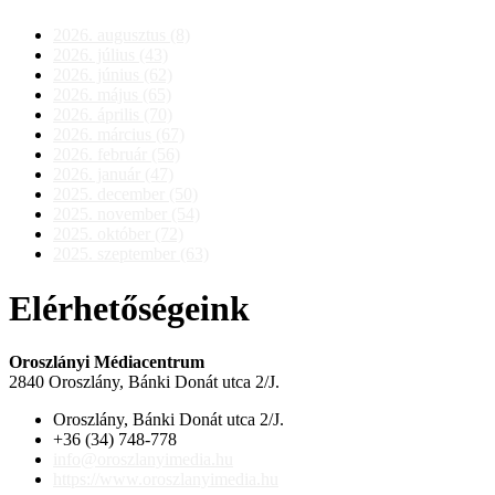
2026. augusztus (8)
2026. július (43)
2026. június (62)
2026. május (65)
2026. április (70)
2026. március (67)
2026. február (56)
2026. január (47)
2025. december (50)
2025. november (54)
2025. október (72)
2025. szeptember (63)
Elérhetőségeink
Oroszlányi Médiacentrum
2840 Oroszlány, Bánki Donát utca 2/J.
Oroszlány, Bánki Donát utca 2/J.
+36 (34) 748-778
info@oroszlanyimedia.hu
https://www.oroszlanyimedia.hu