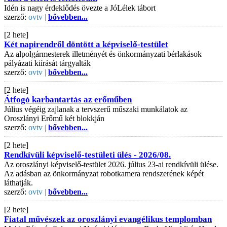
Idén is nagy érdeklődés övezte a JóLélek tábort
szerző:
ovtv |
bővebben...
[2 hete]
Két napirendről döntött a képviselő-testület
Az alpolgármesterek illetményét és önkormányzati bérlakások
pályázati kiírását tárgyalták
szerző:
ovtv |
bővebben...
[2 hete]
Átfogó karbantartás az erőműben
Július végéig zajlanak a tervszerű műszaki munkálatok az
Oroszlányi Erőmű két blokkján
szerző:
ovtv |
bővebben...
[2 hete]
Rendkívüli képviselő-testületi ülés - 2026/08.
Az oroszlányi képviselő-testület 2026. július 23-ai rendkívüli ülése.
Az adásban az önkormányzat robotkamera rendszerének képét
láthatják.
szerző:
ovtv |
bővebben...
[2 hete]
Fiatal művészek az oroszlányi evangélikus templomban