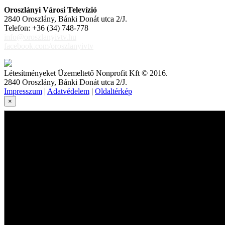
Oroszlányi Városi Televízió
2840 Oroszlány, Bánki Donát utca 2/J.
Telefon: +36 (34) 748-778
info@oroszlanyivtv.hu
facebook.com/oroszlanyivtv
Létesítményeket Üzemeltető Nonprofit Kft © 2016.
2840 Oroszlány, Bánki Donát utca 2/J.
Impresszum
|
Adatvédelem
|
Oldaltérkép
×