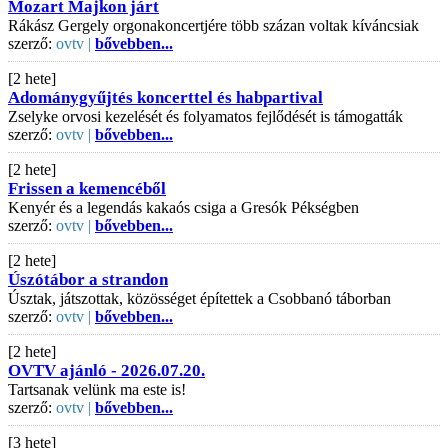
Mozart Majkon járt
Rákász Gergely orgonakoncertjére több százan voltak kíváncsiak
szerző:
ovtv |
bővebben...
[2 hete]
Adománygyűjtés koncerttel és habpartival
Zselyke orvosi kezelését és folyamatos fejlődését is támogatták
szerző:
ovtv |
bővebben...
[2 hete]
Frissen a kemencéből
Kenyér és a legendás kakaós csiga a Gresók Pékségben
szerző:
ovtv |
bővebben...
[2 hete]
Úszótábor a strandon
Úsztak, játszottak, közösséget építettek a Csobbanó táborban
szerző:
ovtv |
bővebben...
[2 hete]
OVTV ajánló - 2026.07.20.
Tartsanak velünk ma este is!
szerző:
ovtv |
bővebben...
[3 hete]