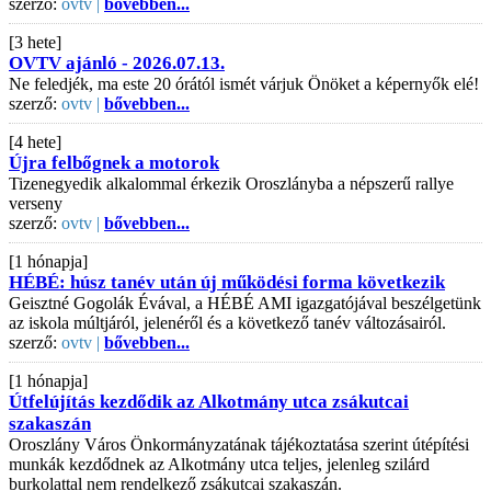
szerző:
ovtv |
bővebben...
[3 hete]
OVTV ajánló - 2026.07.13.
Ne feledjék, ma este 20 órától ismét várjuk Önöket a képernyők elé!
szerző:
ovtv |
bővebben...
[4 hete]
Újra felbőgnek a motorok
Tizenegyedik alkalommal érkezik Oroszlányba a népszerű rallye
verseny
szerző:
ovtv |
bővebben...
[1 hónapja]
HÉBÉ: húsz tanév után új működési forma következik
Geisztné Gogolák Évával, a HÉBÉ AMI igazgatójával beszélgetünk
az iskola múltjáról, jelenéről és a következő tanév változásairól.
szerző:
ovtv |
bővebben...
[1 hónapja]
Útfelújítás kezdődik az Alkotmány utca zsákutcai
szakaszán
Oroszlány Város Önkormányzatának tájékoztatása szerint útépítési
munkák kezdődnek az Alkotmány utca teljes, jelenleg szilárd
burkolattal nem rendelkező zsákutcai szakaszán.