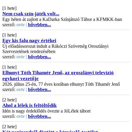
[1 hete]
Nem csak szín-játék volt...
Egy héten át zajlott a KaDarka Színjátszó Tábor a KFMKK-ban
szerző:
ovtv |
bővebben...
[1 hete]
Egy kis falu nagy értékei
Új előadássorozat indult a Rákóczi Szövetség Oroszlányi
Szervezetének rendezésében
szerző:
ovtv |
bővebben...
[1 hete]
Elhunyt Tóth Tihamér Jenő, az oroszlányi televízió
egykori vezetője
2026. július 25-én, 77 éves korában elhunyt Tóth Tihamér Jenő
szerző:
ovtv |
bővebben...
[2 hete]
Ahol a lélek is feltöltődik
Idén is nagy érdeklődés övezte a JóLélek tábort
szerző:
ovtv |
bővebben...
[2 hete]