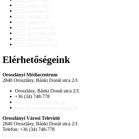
2026. április (70)
2026. március (67)
2026. február (56)
2026. január (47)
2025. december (50)
2025. november (54)
2025. október (72)
2025. szeptember (63)
Elérhetőségeink
Oroszlányi Médiacentrum
2840 Oroszlány, Bánki Donát utca 2/J.
Oroszlány, Bánki Donát utca 2/J.
+36 (34) 748-778
info@oroszlanyimedia.hu
https://www.oroszlanyimedia.hu
Oroszlányi Városi Televízió
2840 Oroszlány, Bánki Donát utca 2/J.
Telefon: +36 (34) 748-778
info@oroszlanyivtv.hu