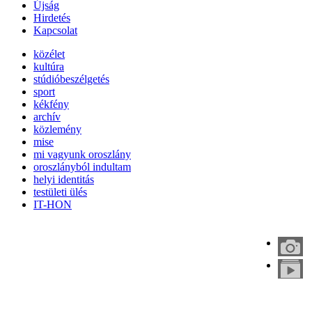
Újság
Hirdetés
Kapcsolat
közélet
kultúra
stúdióbeszélgetés
sport
kékfény
archív
közlemény
mise
mi vagyunk oroszlány
oroszlányból indultam
helyi identitás
testületi ülés
IT-HON