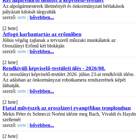
Két napirendről döntött a képviselő-testület
Az alpolgármesterek illetményét és önkormányzati bérlakások
pályázati kiírását tárgyalták
szerző:
ovtv |
bővebben...
[2 hete]
Átfogó karbantartás az erőműben
Július végéig zajlanak a tervszerű műszaki munkálatok az
Oroszlányi Erőmű két blokkján
szerző:
ovtv |
bővebben...
[2 hete]
Rendkívüli képviselő-testületi ülés - 2026/08.
Az oroszlányi képviselő-testület 2026. július 23-ai rendkívüli ülése.
Az adásban az önkormányzat robotkamera rendszerének képét
láthatják.
szerző:
ovtv |
bővebben...
[2 hete]
Fiatal művészek az oroszlányi evangélikus templomban
Mekis Péter és Selmeczi Noémi idézte meg Bach, Vivaldi és Haydn
szellemét
szerző:
ovtv |
bővebben...
[2 hete]