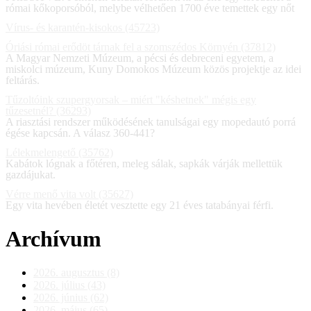
római kőkoporsóból, melybe vélhetően 1700 éve temettek egy nőt
Vírus- és karantén-kisokos (45723)
Óriási római erődöt tárnak fel a szomszédos Környén (37812)
A Magyar Nemzeti Múzeum, a pécsi és debreceni egyetem, a
miskolci múzeum, Kuny Domokos Múzeum közös projektje az idei
feltárás.
Tűzoltóink szupergyorsak – miért "késhetnek" mégis egy
tűzesetnél? (36293)
A riasztási rendszer működésének tanulságai egy mopedautó porrá
égése kapcsán. A válasz 360-441?
Lélekmelengető (35762)
Kabátok lógnak a főtéren, meleg sálak, sapkák várják mellettük
gazdájukat.
Vérre menő vita volt (35627)
Egy vita hevében életét vesztette egy 21 éves tatabányai férfi.
Archívum
2026. augusztus (8)
2026. július (43)
2026. június (62)
2026. május (65)