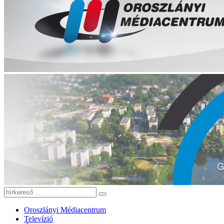
Oroszlányi Médiacentrum
Televízió