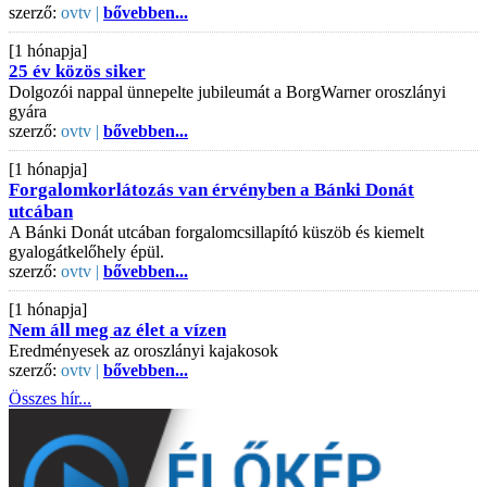
szerző:
ovtv |
bővebben...
[1 hónapja]
25 év közös siker
Dolgozói nappal ünnepelte jubileumát a BorgWarner oroszlányi
gyára
szerző:
ovtv |
bővebben...
[1 hónapja]
Forgalomkorlátozás van érvényben a Bánki Donát
utcában
A Bánki Donát utcában forgalomcsillapító küszöb és kiemelt
gyalogátkelőhely épül.
szerző:
ovtv |
bővebben...
[1 hónapja]
Nem áll meg az élet a vízen
Eredményesek az oroszlányi kajakosok
szerző:
ovtv |
bővebben...
Összes hír...