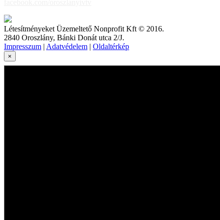
facebook.com/oroszlanyivtv
Létesítményeket Üzemeltető Nonprofit Kft © 2016.
2840 Oroszlány, Bánki Donát utca 2/J.
Impresszum
|
Adatvédelem
|
Oldaltérkép
×