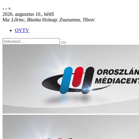
‹
›
×
2026. augusztus 10., hétfő
Ma:
Lőrinc
,
Blanka
Holnap:
Zsuzsanna
,
Tiborc
OVTV