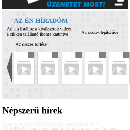
AZ ÉN HÍRADÓM
Adja a listához a kiválasztott videót,
Az összes lejátszása
a cikken található ikonra kattintva!
Az összes törlése
Népszerű hírek
Szenzációs szarkofág-lelet Környe határában! (54045)
FRISSÍTVE! Pénteken délután fordított ki az eke egy töredéket a