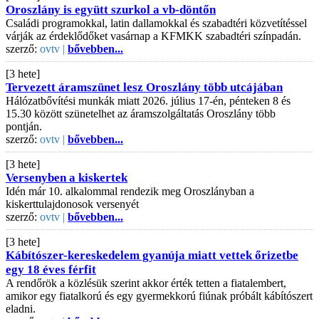
Oroszlány is együtt szurkol a vb-döntőn
Családi programokkal, latin dallamokkal és szabadtéri közvetítéssel
várják az érdeklődőket vasárnap a KFMKK szabadtéri színpadán.
szerző:
ovtv |
bővebben...
[3 hete]
Tervezett áramszünet lesz Oroszlány több utcájában
Hálózatbővítési munkák miatt 2026. július 17-én, pénteken 8 és
15.30 között szünetelhet az áramszolgáltatás Oroszlány több
pontján.
szerző:
ovtv |
bővebben...
[3 hete]
Versenyben a kiskertek
Idén már 10. alkalommal rendezik meg Oroszlányban a
kiskerttulajdonosok versenyét
szerző:
ovtv |
bővebben...
[3 hete]
Kábítószer-kereskedelem gyanúja miatt vettek őrizetbe
egy 18 éves férfit
A rendőrök a közlésük szerint akkor érték tetten a fiatalembert,
amikor egy fiatalkorú és egy gyermekkorú fiúnak próbált kábítószert
eladni.