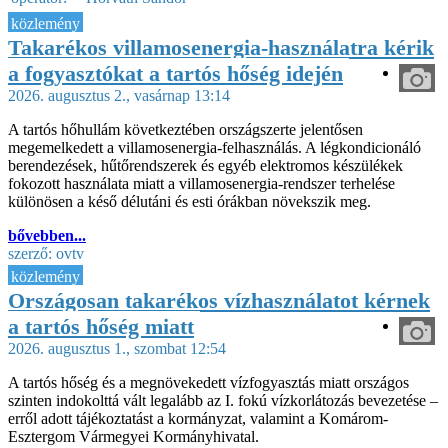
közlemény
Takarékos villamosenergia-használatra kérik
a fogyasztókat a tartós hőség idején
2026. augusztus 2., vasárnap 13:14
A tartós hőhullám következtében országszerte jelentősen
megemelkedett a villamosenergia-felhasználás. A légkondicionáló
berendezések, hűtőrendszerek és egyéb elektromos készülékek
fokozott használata miatt a villamosenergia-rendszer terhelése
különösen a késő délutáni és esti órákban növekszik meg.
bővebben...
szerző:
ovtv
közlemény
Országosan takarékos vízhasználatot kérnek
a tartós hőség miatt
2026. augusztus 1., szombat 12:54
A tartós hőség és a megnövekedett vízfogyasztás miatt országos
szinten indokolttá vált legalább az I. fokú vízkorlátozás bevezetése –
erről adott tájékoztatást a kormányzat, valamint a Komárom-
Esztergom Vármegyei Kormányhivatal.