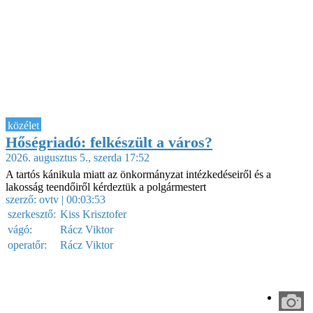
közélet
Hőségriadó: felkészült a város?
2026. augusztus 5., szerda 17:52
A tartós kánikula miatt az önkormányzat intézkedéseiről és a
lakosság teendőiről kérdeztük a polgármestert
szerző:
ovtv
| 00:03:53
szerkesztő:
Kiss Krisztofer
vágó:
Rácz Viktor
operatőr:
Rácz Viktor