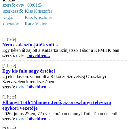
szerző:
ovtv
| 00:01:54
szerkesztő:
Kiss Krisztofer
vágó:
Kiss Krisztofer
operatőr:
Rácz Viktor
[1 hete]
Nem csak szín-játék volt...
Egy héten át zajlott a KaDarka Színjátszó Tábor a KFMKK-ban
szerző:
ovtv |
bővebben...
[1 hete]
Egy kis falu nagy értékei
Új előadássorozat indult a Rákóczi Szövetség Oroszlányi
Szervezetének rendezésében
szerző:
ovtv |
bővebben...
[1 hete]
Elhunyt Tóth Tihamér Jenő, az oroszlányi televízió
egykori vezetője
2026. július 25-én, 77 éves korában elhunyt Tóth Tihamér Jenő
szerző:
ovtv |
bővebben...
[2 hete]