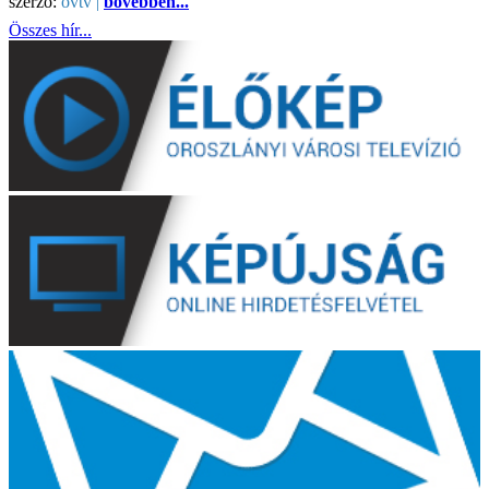
szerző:
ovtv |
bővebben...
Összes hír...