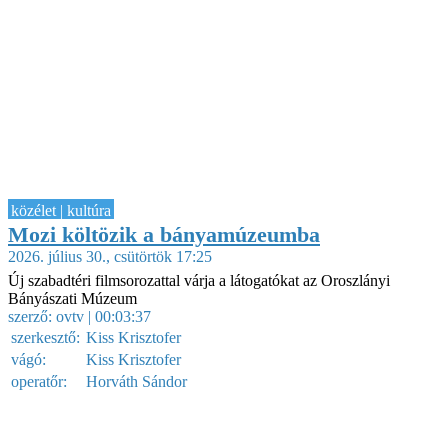
közélet | kultúra
Mozi költözik a bányamúzeumba
2026. július 30., csütörtök 17:25
Új szabadtéri filmsorozattal várja a látogatókat az Oroszlányi
Bányászati Múzeum
szerző:
ovtv
| 00:03:37
szerkesztő:
Kiss Krisztofer
vágó:
Kiss Krisztofer
operatőr:
Horváth Sándor