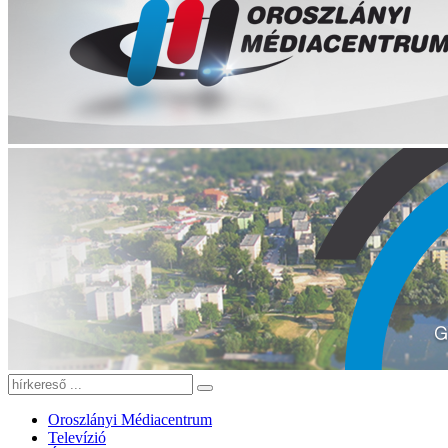
Oroszlányi Médiacentrum
Televízió