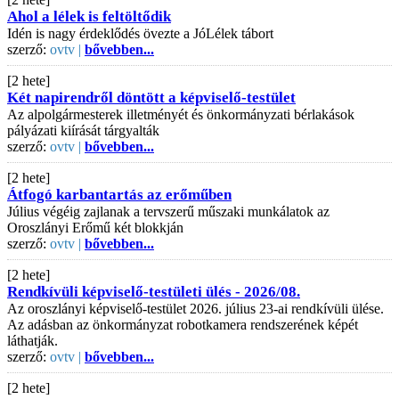
Ahol a lélek is feltöltődik
Idén is nagy érdeklődés övezte a JóLélek tábort
szerző:
ovtv |
bővebben...
[2 hete]
Két napirendről döntött a képviselő-testület
Az alpolgármesterek illetményét és önkormányzati bérlakások
pályázati kiírását tárgyalták
szerző:
ovtv |
bővebben...
[2 hete]
Átfogó karbantartás az erőműben
Július végéig zajlanak a tervszerű műszaki munkálatok az
Oroszlányi Erőmű két blokkján
szerző:
ovtv |
bővebben...
[2 hete]
Rendkívüli képviselő-testületi ülés - 2026/08.
Az oroszlányi képviselő-testület 2026. július 23-ai rendkívüli ülése.
Az adásban az önkormányzat robotkamera rendszerének képét
láthatják.
szerző:
ovtv |
bővebben...
[2 hete]