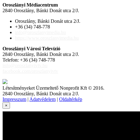
Oroszlányi Médiacentrum
2840 Oroszlány, Bánki Donát utca 2/J.
Oroszlány, Bánki Donát utca 2/J.
+36 (34) 748-778
info@oroszlanyimedia.hu
https://www.oroszlanyimedia.hu
Oroszlányi Városi Televízió
2840 Oroszlány, Bánki Donát utca 2/J.
Telefon: +36 (34) 748-778
info@oroszlanyivtv.hu
facebook.com/oroszlanyivtv
Létesítményeket Üzemeltető Nonprofit Kft © 2016.
2840 Oroszlány, Bánki Donát utca 2/J.
Impresszum
|
Adatvédelem
|
Oldaltérkép
×