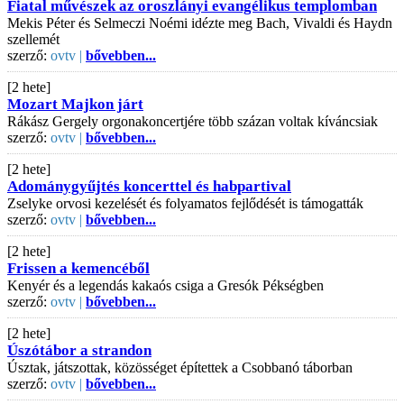
Fiatal művészek az oroszlányi evangélikus templomban
Mekis Péter és Selmeczi Noémi idézte meg Bach, Vivaldi és Haydn
szellemét
szerző:
ovtv |
bővebben...
[2 hete]
Mozart Majkon járt
Rákász Gergely orgonakoncertjére több százan voltak kíváncsiak
szerző:
ovtv |
bővebben...
[2 hete]
Adománygyűjtés koncerttel és habpartival
Zselyke orvosi kezelését és folyamatos fejlődését is támogatták
szerző:
ovtv |
bővebben...
[2 hete]
Frissen a kemencéből
Kenyér és a legendás kakaós csiga a Gresók Pékségben
szerző:
ovtv |
bővebben...
[2 hete]
Úszótábor a strandon
Úsztak, játszottak, közösséget építettek a Csobbanó táborban
szerző:
ovtv |
bővebben...