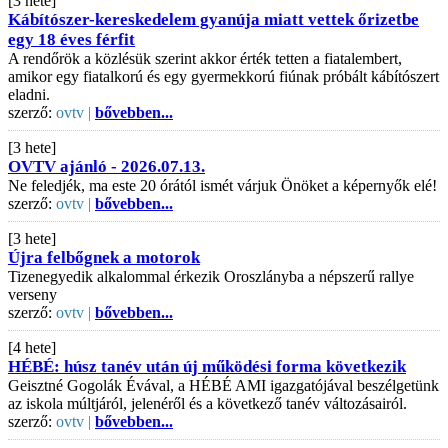
[3 hete]
Kábítószer-kereskedelem gyanúja miatt vettek őrizetbe
egy 18 éves férfit
A rendőrök a közlésük szerint akkor érték tetten a fiatalembert,
amikor egy fiatalkorú és egy gyermekkorú fiúnak próbált kábítószert
eladni.
szerző:
ovtv |
bővebben...
[3 hete]
OVTV ajánló - 2026.07.13.
Ne feledjék, ma este 20 órától ismét várjuk Önöket a képernyők elé!
szerző:
ovtv |
bővebben...
[3 hete]
Újra felbőgnek a motorok
Tizenegyedik alkalommal érkezik Oroszlányba a népszerű rallye
verseny
szerző:
ovtv |
bővebben...
[4 hete]
HÉBÉ: húsz tanév után új működési forma következik
Geisztné Gogolák Évával, a HÉBÉ AMI igazgatójával beszélgetünk
az iskola múltjáról, jelenéről és a következő tanév változásairól.
szerző:
ovtv |
bővebben...