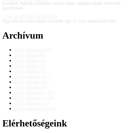
Kabátok lógnak a főtéren, meleg sálak, sapkák várják mellettük
gazdájukat.
Vérre menő vita volt (35626)
Egy vita hevében életét vesztette egy 21 éves tatabányai férfi.
Archívum
2026. augusztus (8)
2026. július (43)
2026. június (62)
2026. május (65)
2026. április (70)
2026. március (67)
2026. február (56)
2026. január (47)
2025. december (50)
2025. november (54)
2025. október (72)
2025. szeptember (63)
Elérhetőségeink