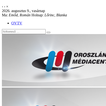
‹
›
×
2026. augusztus 9., vasárnap
Ma:
Emőd
,
Román
Holnap:
Lőrinc
,
Blanka
OVTV