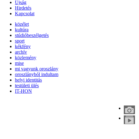
Újság
Hirdetés
Kapcsolat
közélet
kultúra
stúdióbeszélgetés
sport
kékfény
archív
közlemény
mise
mi vagyunk oroszlány
oroszlányból indultam
helyi identitás
testületi ülés
IT-HON