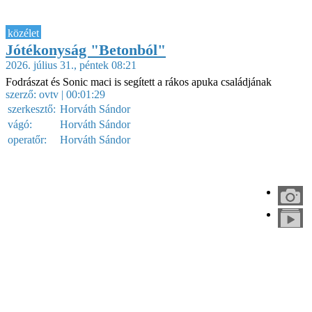
közélet
Jótékonyság "Betonból"
2026. július 31., péntek 08:21
Fodrászat és Sonic maci is segített a rákos apuka családjának
szerző:
ovtv
| 00:01:29
szerkesztő:
Horváth Sándor
vágó:
Horváth Sándor
operatőr:
Horváth Sándor