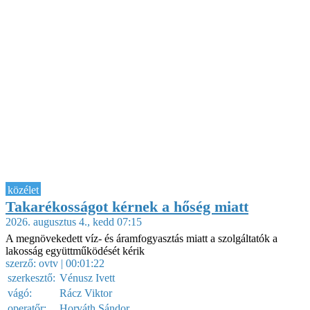
közélet
Takarékosságot kérnek a hőség miatt
2026. augusztus 4., kedd 07:15
A megnövekedett víz- és áramfogyasztás miatt a szolgáltatók a
lakosság együttműködését kérik
szerző:
ovtv
| 00:01:22
szerkesztő:
Vénusz Ivett
vágó:
Rácz Viktor
operatőr:
Horváth Sándor