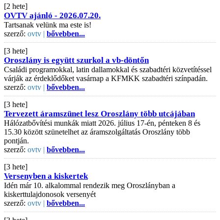
[2 hete]
OVTV ajánló - 2026.07.20.
Tartsanak velünk ma este is!
szerző:
ovtv |
bővebben...
[3 hete]
Oroszlány is együtt szurkol a vb-döntőn
Családi programokkal, latin dallamokkal és szabadtéri közvetítéssel
várják az érdeklődőket vasárnap a KFMKK szabadtéri színpadán.
szerző:
ovtv |
bővebben...
[3 hete]
Tervezett áramszünet lesz Oroszlány több utcájában
Hálózatbővítési munkák miatt 2026. július 17-én, pénteken 8 és
15.30 között szünetelhet az áramszolgáltatás Oroszlány több
pontján.
szerző:
ovtv |
bővebben...
[3 hete]
Versenyben a kiskertek
Idén már 10. alkalommal rendezik meg Oroszlányban a
kiskerttulajdonosok versenyét
szerző:
ovtv |
bővebben...