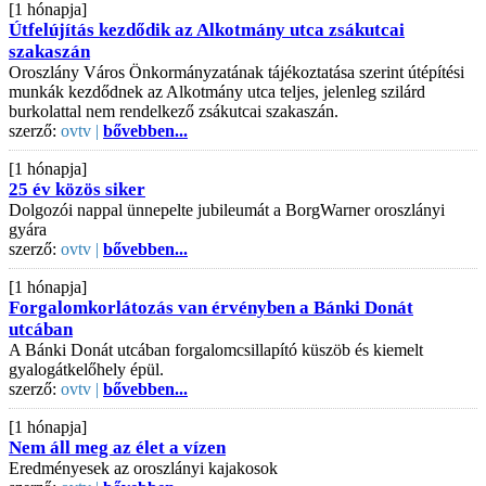
[1 hónapja]
Útfelújítás kezdődik az Alkotmány utca zsákutcai
szakaszán
Oroszlány Város Önkormányzatának tájékoztatása szerint útépítési
munkák kezdődnek az Alkotmány utca teljes, jelenleg szilárd
burkolattal nem rendelkező zsákutcai szakaszán.
szerző:
ovtv |
bővebben...
[1 hónapja]
25 év közös siker
Dolgozói nappal ünnepelte jubileumát a BorgWarner oroszlányi
gyára
szerző:
ovtv |
bővebben...
[1 hónapja]
Forgalomkorlátozás van érvényben a Bánki Donát
utcában
A Bánki Donát utcában forgalomcsillapító küszöb és kiemelt
gyalogátkelőhely épül.
szerző:
ovtv |
bővebben...
[1 hónapja]
Nem áll meg az élet a vízen
Eredményesek az oroszlányi kajakosok