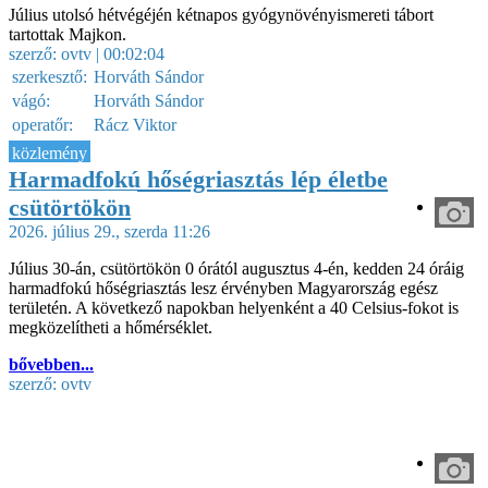
Július utolsó hétvégéjén kétnapos gyógynövényismereti tábort
tartottak Majkon.
szerző:
ovtv
| 00:02:04
szerkesztő:
Horváth Sándor
vágó:
Horváth Sándor
operatőr:
Rácz Viktor
közlemény
Harmadfokú hőségriasztás lép életbe
csütörtökön
2026. július 29., szerda 11:26
Július 30-án, csütörtökön 0 órától augusztus 4-én, kedden 24 óráig
harmadfokú hőségriasztás lesz érvényben Magyarország egész
területén. A következő napokban helyenként a 40 Celsius-fokot is
megközelítheti a hőmérséklet.
bővebben...
szerző:
ovtv