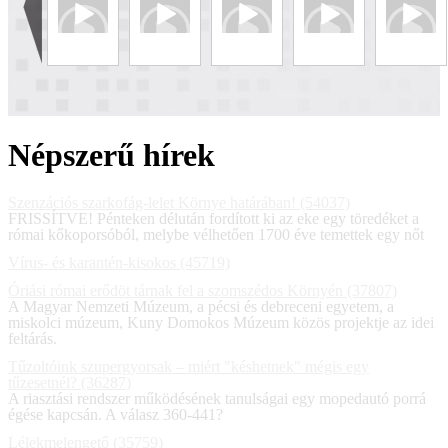
Népszerű hírek
Szenzációs szarkofág-lelet Környe határában! (54037)
FRISSÍTVE! Pénteken délután fordított ki az eke egy töredéket a
római kőkoporsóból, melybe vélhetően 1700 éve temettek egy nőt
Vírus- és karantén-kisokos (45719)
Óriási római erődöt tárnak fel a szomszédos Környén (37807)
A Magyar Nemzeti Múzeum, a pécsi és debreceni egyetem, a
miskolci múzeum, Kuny Domokos Múzeum közös projektje az idei
feltárás.
Tűzoltóink szupergyorsak – miért "késhetnek" mégis egy
tűzesetnél? (36287)
A riasztási rendszer működésének tanulságai egy mopedautó porrá
égése kapcsán. A válasz 360-441?
Lélekmelengető (35759)