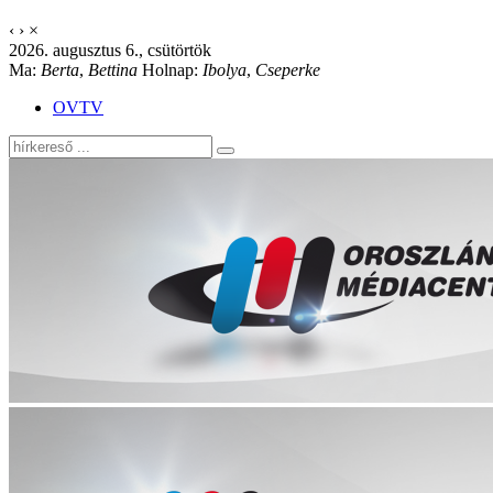
‹
›
×
2026. augusztus 6., csütörtök
Ma:
Berta
,
Bettina
Holnap:
Ibolya
,
Cseperke
OVTV