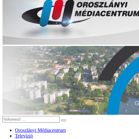
Oroszlányi Médiacentrum
Televízió