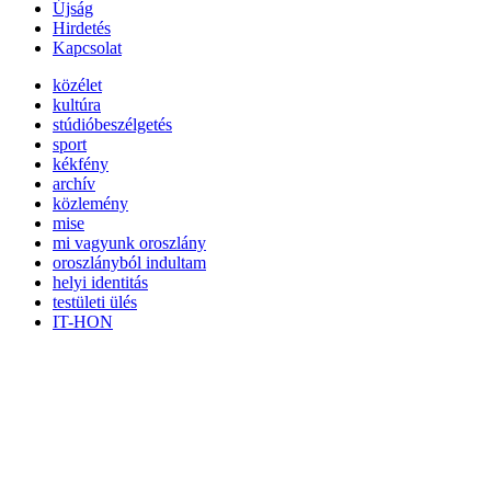
Újság
Hirdetés
Kapcsolat
közélet
kultúra
stúdióbeszélgetés
sport
kékfény
archív
közlemény
mise
mi vagyunk oroszlány
oroszlányból indultam
helyi identitás
testületi ülés
IT-HON