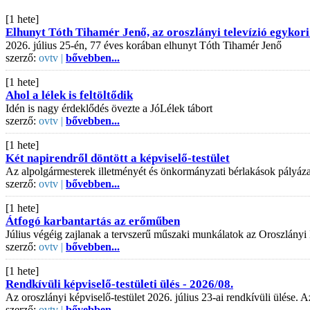
[1 hete]
Elhunyt Tóth Tihamér Jenő, az oroszlányi televízió egykori
2026. július 25-én, 77 éves korában elhunyt Tóth Tihamér Jenő
szerző:
ovtv |
bővebben...
[1 hete]
Ahol a lélek is feltöltődik
Idén is nagy érdeklődés övezte a JóLélek tábort
szerző:
ovtv |
bővebben...
[1 hete]
Két napirendről döntött a képviselő-testület
Az alpolgármesterek illetményét és önkormányzati bérlakások pályázati
szerző:
ovtv |
bővebben...
[1 hete]
Átfogó karbantartás az erőműben
Július végéig zajlanak a tervszerű műszaki munkálatok az Oroszlányi
szerző:
ovtv |
bővebben...
[1 hete]
Rendkívüli képviselő-testületi ülés - 2026/08.
Az oroszlányi képviselő-testület 2026. július 23-ai rendkívüli ülése
szerző:
ovtv |
bővebben...