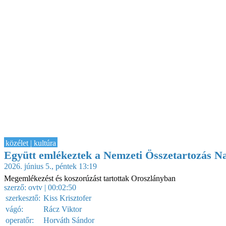
közélet | kultúra
Együtt emlékeztek a Nemzeti Összetartozás N
2026. június 5., péntek 13:19
Megemlékezést és koszorúzást tartottak Oroszlányban
szerző:
ovtv
| 00:02:50
szerkesztő:
Kiss Krisztofer
vágó:
Rácz Viktor
operatőr:
Horváth Sándor