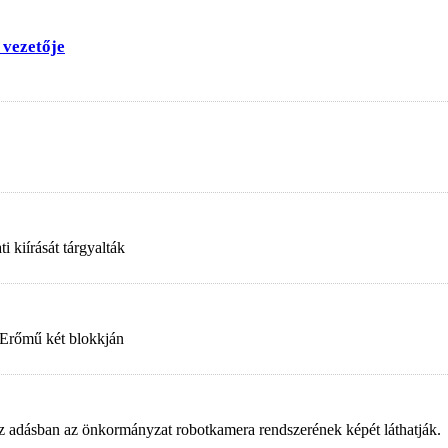
 vezetője
 kiírását tárgyalták
 Erőmű két blokkján
. Az adásban az önkormányzat robotkamera rendszerének képét láthatják.