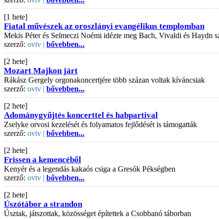
[1 hete]
Fiatal művészek az oroszlányi evangélikus templomban
Mekis Péter és Selmeczi Noémi idézte meg Bach, Vivaldi és Haydn s
szerző:
ovtv |
bővebben...
[2 hete]
Mozart Majkon járt
Rákász Gergely orgonakoncertjére több százan voltak kíváncsiak
szerző:
ovtv |
bővebben...
[2 hete]
Adománygyűjtés koncerttel és habpartival
Zselyke orvosi kezelését és folyamatos fejlődését is támogatták
szerző:
ovtv |
bővebben...
[2 hete]
Frissen a kemencéből
Kenyér és a legendás kakaós csiga a Gresók Pékségben
szerző:
ovtv |
bővebben...
[2 hete]
Úszótábor a strandon
Úsztak, játszottak, közösséget építettek a Csobbanó táborban