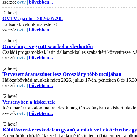
szerző:
ovtv |
bővebben...
[2 hete]
OVTV ajánló - 2026.07.20.
Tartsanak velünk ma este is!
szerző:
ovtv |
bővebben...
[2 hete]
Oroszlány is együtt szurkol a vb-döntőn
Családi programokkal, latin dallamokkal és szabadtéri közvetítéssel
szerző:
ovtv |
bővebben...
[2 hete]
Tervezett áramszünet lesz Oroszlány több utcájában
Hálózatbővítési munkák miatt 2026. július 17-én, pénteken 8 és 15.30
szerző:
ovtv |
bővebben...
[2 hete]
Versenyben a kiskertek
Idén már 10. alkalommal rendezik meg Oroszlányban a kiskerttulajdo
szerző:
ovtv |
bővebben...
[3 hete]
Kábítószer-kereskedelem gyanúja miatt vettek őrizetbe egy 
A rendőrök a közlésük szerint akkor érték tetten a fiatalembert, amiko