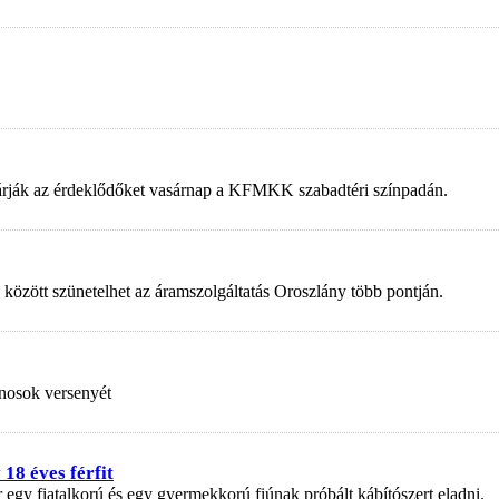
 várják az érdeklődőket vasárnap a KFMKK szabadtéri színpadán.
 között szünetelhet az áramszolgáltatás Oroszlány több pontján.
nosok versenyét
18 éves férfit
r egy fiatalkorú és egy gyermekkorú fiúnak próbált kábítószert eladni.