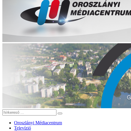
Oroszlányi Médiacentrum
Televízió