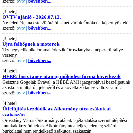
szerző:
ovtv |
bővebben...
[3 hete]
OVTV ajánló - 2026.07.13.
Ne feledjék, ma este 20 órától ismét várjuk Önöket a képernyők elé!
szerző:
ovtv |
bővebben...
[3 hete]
Újra felbőgnek a motorok
Tizenegyedik alkalommal érkezik Oroszlányba a népszerű rallye
verseny
szerző:
ovtv |
bővebben...
[4 hete]
HÉBÉ: húsz tanév után új működési forma következik
Geisztné Gogolák Évával, a HÉBÉ AMI igazgatójával beszélgetünk
az iskola múltjáról, jelenéről és a következő tanév változásairól.
szerző:
ovtv |
bővebben...
[4 hete]
Útfelújítás kezdődik az Alkotmány utca zsákutcai
szakaszán
Oroszlány Város Önkormányzatának tájékoztatása szerint útépítési
munkák kezdődnek az Alkotmány utca teljes, jelenleg szilárd
burkolattal nem rendelkező zsákutcai szakaszán.