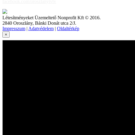
facebook.com/oroszlanyivtv
Létesítményeket Üzemeltető Nonprofit Kft © 2016.
2840 Oroszlány, Bánki Donát utca 2/J.
Impresszum
|
Adatvédelem
|
Oldaltérkép
×