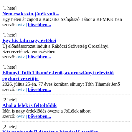
[1 hete]
Nem csak szín-játék volt...
Egy héten át zajlott a KaDarka Színjátszó Tábor a KFMKK-ban
szerző:
ovtv |
bővebben...
[1 hete]
Egy kis falu nagy értékei
Új előadássorozat indult a Rákóczi Szövetség Oroszlányi
Szervezetének rendezésében
szerző:
ovtv |
bővebben...
[1 hete]
Elhunyt Tóth Tihamér Jenő, az oroszlányi televízió
egykori vezetője
2026. július 25-én, 77 éves korában elhunyt Tóth Tihamér Jenő
szerző:
ovtv |
bővebben...
[2 hete]
Ahol a lélek is feltöltődik
Idén is nagy érdeklődés övezte a JóLélek tábort
szerző:
ovtv |
bővebben...
[2 hete]