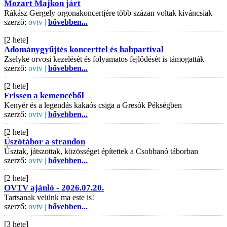
Mozart Majkon járt
Rákász Gergely orgonakoncertjére több százan voltak kíváncsiak
szerző:
ovtv |
bővebben...
[2 hete]
Adománygyűjtés koncerttel és habpartival
Zselyke orvosi kezelését és folyamatos fejlődését is támogatták
szerző:
ovtv |
bővebben...
[2 hete]
Frissen a kemencéből
Kenyér és a legendás kakaós csiga a Gresók Pékségben
szerző:
ovtv |
bővebben...
[2 hete]
Úszótábor a strandon
Úsztak, játszottak, közösséget építettek a Csobbanó táborban
szerző:
ovtv |
bővebben...
[2 hete]
OVTV ajánló - 2026.07.20.
Tartsanak velünk ma este is!
szerző:
ovtv |
bővebben...
[3 hete]