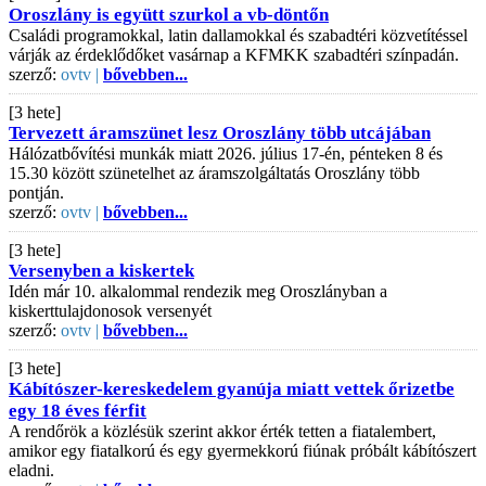
Oroszlány is együtt szurkol a vb-döntőn
Családi programokkal, latin dallamokkal és szabadtéri közvetítéssel
várják az érdeklődőket vasárnap a KFMKK szabadtéri színpadán.
szerző:
ovtv |
bővebben...
[3 hete]
Tervezett áramszünet lesz Oroszlány több utcájában
Hálózatbővítési munkák miatt 2026. július 17-én, pénteken 8 és
15.30 között szünetelhet az áramszolgáltatás Oroszlány több
pontján.
szerző:
ovtv |
bővebben...
[3 hete]
Versenyben a kiskertek
Idén már 10. alkalommal rendezik meg Oroszlányban a
kiskerttulajdonosok versenyét
szerző:
ovtv |
bővebben...
[3 hete]
Kábítószer-kereskedelem gyanúja miatt vettek őrizetbe
egy 18 éves férfit
A rendőrök a közlésük szerint akkor érték tetten a fiatalembert,
amikor egy fiatalkorú és egy gyermekkorú fiúnak próbált kábítószert
eladni.