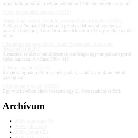
római kőkoporsóból, melybe vélhetően 1700 éve temettek egy nőt
Vírus- és karantén-kisokos (45717)
Óriási római erődöt tárnak fel a szomszédos Környén (37806)
A Magyar Nemzeti Múzeum, a pécsi és debreceni egyetem, a
miskolci múzeum, Kuny Domokos Múzeum közös projektje az idei
feltárás.
Tűzoltóink szupergyorsak – miért "késhetnek" mégis egy
tűzesetnél? (36286)
A riasztási rendszer működésének tanulságai egy mopedautó porrá
égése kapcsán. A válasz 360-441?
Lélekmelengető (35757)
Kabátok lógnak a főtéren, meleg sálak, sapkák várják mellettük
gazdájukat.
Vérre menő vita volt (35625)
Egy vita hevében életét vesztette egy 21 éves tatabányai férfi.
Archívum
2026. augusztus (8)
2026. július (43)
2026. június (62)
2026. május (65)