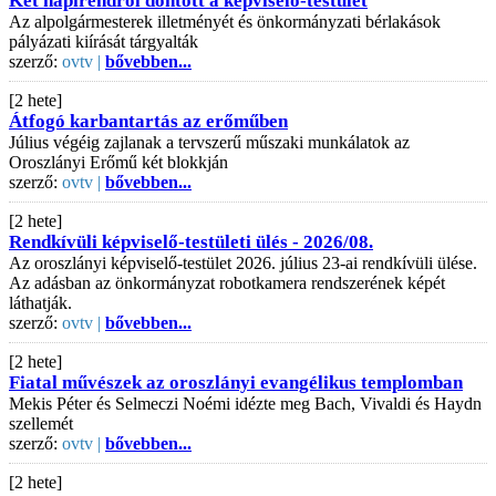
Két napirendről döntött a képviselő-testület
Az alpolgármesterek illetményét és önkormányzati bérlakások
pályázati kiírását tárgyalták
szerző:
ovtv |
bővebben...
[2 hete]
Átfogó karbantartás az erőműben
Július végéig zajlanak a tervszerű műszaki munkálatok az
Oroszlányi Erőmű két blokkján
szerző:
ovtv |
bővebben...
[2 hete]
Rendkívüli képviselő-testületi ülés - 2026/08.
Az oroszlányi képviselő-testület 2026. július 23-ai rendkívüli ülése.
Az adásban az önkormányzat robotkamera rendszerének képét
láthatják.
szerző:
ovtv |
bővebben...
[2 hete]
Fiatal művészek az oroszlányi evangélikus templomban
Mekis Péter és Selmeczi Noémi idézte meg Bach, Vivaldi és Haydn
szellemét
szerző:
ovtv |
bővebben...
[2 hete]