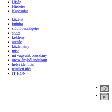
Újság
Hirdetés
Kapcsolat
közélet
kultúra
stúdióbeszélgetés
sport
kékfény
archív
közlemény
mise
mi vagyunk oroszlány
oroszlányból indultam
helyi identitás
testületi ülés
IT-HON