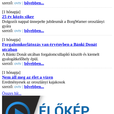
szerző:
ovtv |
bővebben...
[1 hónapja]
25 év közös siker
Dolgozói nappal ünnepelte jubileumát a BorgWarner oroszlányi
gyára
szerző:
ovtv |
bővebben...
[1 hónapja]
Forgalomkorlátozás van érvényben a Bánki Donát
utcában
A Bánki Donát utcában forgalomcsillapító küszöb és kiemelt
gyalogátkelőhely épül.
szerző:
ovtv |
bővebben...
[1 hónapja]
Nem áll meg az élet a vízen
Eredményesek az oroszlányi kajakosok
szerző:
ovtv |
bővebben...
Összes hír...