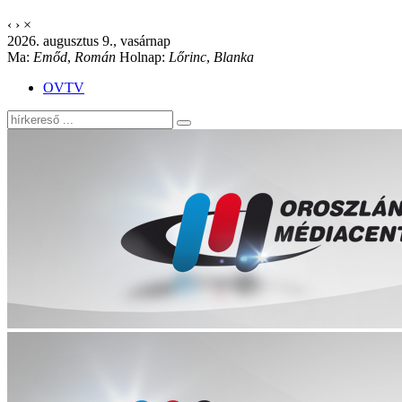
‹
›
×
2026. augusztus 9., vasárnap
Ma:
Emőd
,
Román
Holnap:
Lőrinc
,
Blanka
OVTV