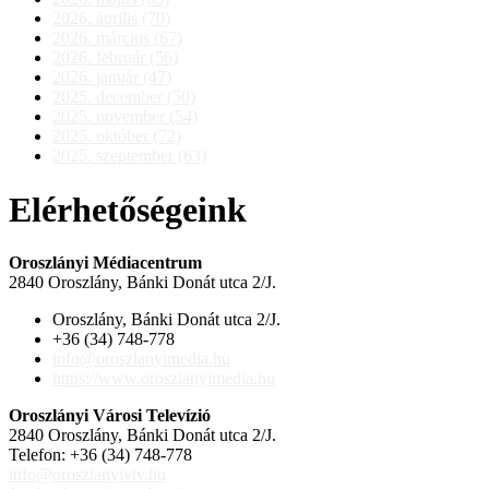
2026. április (70)
2026. március (67)
2026. február (56)
2026. január (47)
2025. december (50)
2025. november (54)
2025. október (72)
2025. szeptember (63)
Elérhetőségeink
Oroszlányi Médiacentrum
2840 Oroszlány, Bánki Donát utca 2/J.
Oroszlány, Bánki Donát utca 2/J.
+36 (34) 748-778
info@oroszlanyimedia.hu
https://www.oroszlanyimedia.hu
Oroszlányi Városi Televízió
2840 Oroszlány, Bánki Donát utca 2/J.
Telefon: +36 (34) 748-778
info@oroszlanyivtv.hu