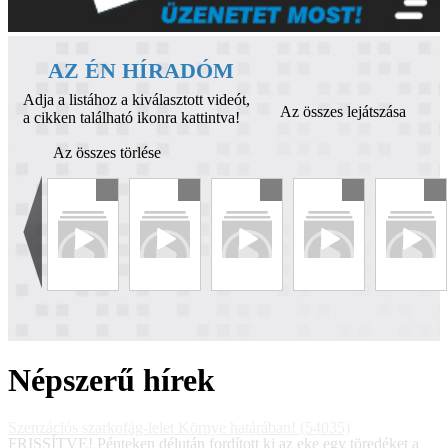
AZ ÉN HÍRADÓM
Adja a listához a kiválasztott videót,
Az összes lejátszása
a cikken található ikonra kattintva!
Az összes törlése
Népszerű hírek
Szenzációs szarkofág-lelet Környe határában! (54035)
FRISSÍTVE! Pénteken délután fordított ki az eke egy töredéket a