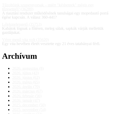
Tűzoltóink szupergyorsak – miért "késhetnek" mégis egy
tűzesetnél? (36280)
A riasztási rendszer működésének tanulságai egy mopedautó porrá
égése kapcsán. A válasz 360-441?
Lélekmelengető (35753)
Kabátok lógnak a főtéren, meleg sálak, sapkák várják mellettük
gazdájukat.
Vérre menő vita volt (35620)
Egy vita hevében életét vesztette egy 21 éves tatabányai férfi.
Archívum
2026. augusztus (8)
2026. július (43)
2026. június (62)
2026. május (65)
2026. április (70)
2026. március (67)
2026. február (56)
2026. január (47)
2025. december (50)
2025. november (54)