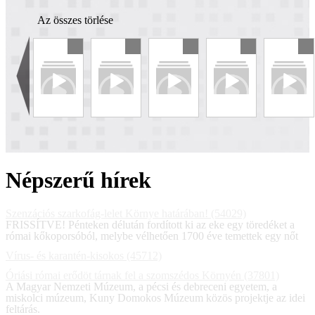
Az összes törlése
Népszerű hírek
Szenzációs szarkofág-lelet Környe határában! (54029)
FRISSÍTVE! Pénteken délután fordított ki az eke egy töredéket a
római kőkoporsóból, melybe vélhetően 1700 éve temettek egy nőt
Vírus- és karantén-kisokos (45712)
Óriási római erődöt tárnak fel a szomszédos Környén (37801)
A Magyar Nemzeti Múzeum, a pécsi és debreceni egyetem, a
miskolci múzeum, Kuny Domokos Múzeum közös projektje az idei
feltárás.