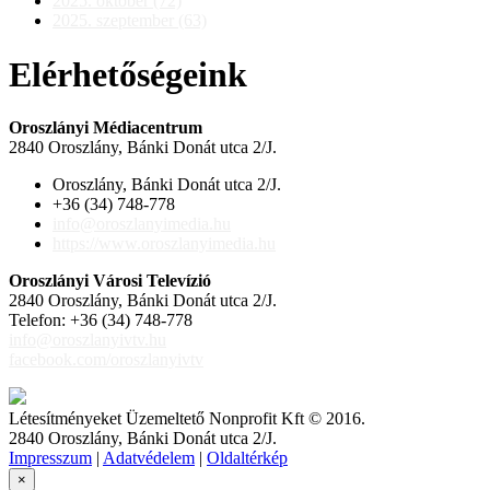
2025. október (72)
2025. szeptember (63)
Elérhetőségeink
Oroszlányi Médiacentrum
2840 Oroszlány, Bánki Donát utca 2/J.
Oroszlány, Bánki Donát utca 2/J.
+36 (34) 748-778
info@oroszlanyimedia.hu
https://www.oroszlanyimedia.hu
Oroszlányi Városi Televízió
2840 Oroszlány, Bánki Donát utca 2/J.
Telefon: +36 (34) 748-778
info@oroszlanyivtv.hu
facebook.com/oroszlanyivtv
Létesítményeket Üzemeltető Nonprofit Kft © 2016.
2840 Oroszlány, Bánki Donát utca 2/J.
Impresszum
|
Adatvédelem
|
Oldaltérkép
×