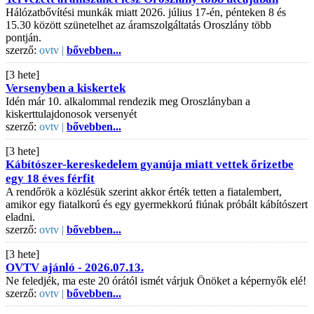
Hálózatbővítési munkák miatt 2026. július 17-én, pénteken 8 és
15.30 között szünetelhet az áramszolgáltatás Oroszlány több
pontján.
szerző:
ovtv |
bővebben...
[3 hete]
Versenyben a kiskertek
Idén már 10. alkalommal rendezik meg Oroszlányban a
kiskerttulajdonosok versenyét
szerző:
ovtv |
bővebben...
[3 hete]
Kábítószer-kereskedelem gyanúja miatt vettek őrizetbe
egy 18 éves férfit
A rendőrök a közlésük szerint akkor érték tetten a fiatalembert,
amikor egy fiatalkorú és egy gyermekkorú fiúnak próbált kábítószert
eladni.
szerző:
ovtv |
bővebben...
[3 hete]
OVTV ajánló - 2026.07.13.
Ne feledjék, ma este 20 órától ismét várjuk Önöket a képernyők elé!
szerző:
ovtv |
bővebben...