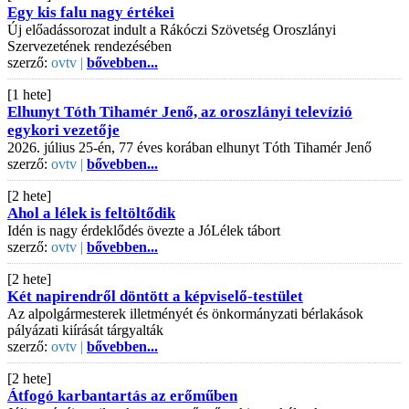
Egy kis falu nagy értékei
Új előadássorozat indult a Rákóczi Szövetség Oroszlányi
Szervezetének rendezésében
szerző:
ovtv |
bővebben...
[1 hete]
Elhunyt Tóth Tihamér Jenő, az oroszlányi televízió
egykori vezetője
2026. július 25-én, 77 éves korában elhunyt Tóth Tihamér Jenő
szerző:
ovtv |
bővebben...
[2 hete]
Ahol a lélek is feltöltődik
Idén is nagy érdeklődés övezte a JóLélek tábort
szerző:
ovtv |
bővebben...
[2 hete]
Két napirendről döntött a képviselő-testület
Az alpolgármesterek illetményét és önkormányzati bérlakások
pályázati kiírását tárgyalták
szerző:
ovtv |
bővebben...
[2 hete]
Átfogó karbantartás az erőműben