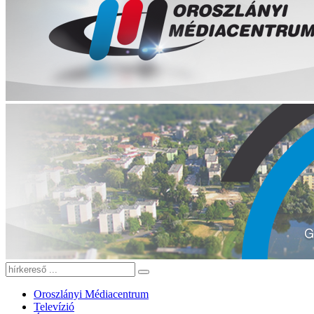
Oroszlányi Médiacentrum
Televízió