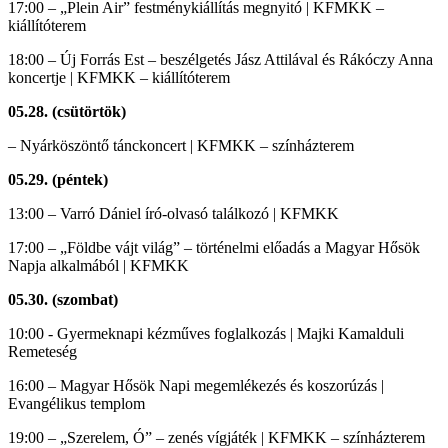
17:00 – „Plein Air” festménykiállítás megnyitó | KFMKK –
kiállítóterem
18:00 – Új Forrás Est – beszélgetés Jász Attilával és Rákóczy Anna
koncertje | KFMKK – kiállítóterem
05.28. (csütörtök)
– Nyárköszöntő tánckoncert | KFMKK – színházterem
05.29. (péntek)
13:00 – Varró Dániel író-olvasó találkozó | KFMKK
17:00 – „Földbe vájt világ” – történelmi előadás a Magyar Hősök
Napja alkalmából | KFMKK
05.30. (szombat)
10:00 - Gyermeknapi kézműves foglalkozás | Majki Kamalduli
Remeteség
16:00 – Magyar Hősök Napi megemlékezés és koszorúzás |
Evangélikus templom
19:00 – „Szerelem, Ó” – zenés vígjáték | KFMKK – színházterem