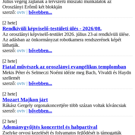
Július végéig zajlanak a tervszerű műszaki munkálatok az
Oroszlányi Erőmű két blokkján
szerző:
ovtv |
bővebben...
[2 hete]
Rendkívüli képviselő-testületi ülés - 2026/08.
Az oroszlányi képviselő-testület 2026. július 23-ai rendkívüli ülése.
Az adásban az önkormányzat robotkamera rendszerének képét
láthatják.
szerző:
ovtv |
bővebben...
[2 hete]
Fiatal művészek az oroszlányi evangélikus templomban
Mekis Péter és Selmeczi Noémi idézte meg Bach, Vivaldi és Haydn
szellemét
szerző:
ovtv |
bővebben...
[2 hete]
Mozart Majkon járt
Rákász Gergely orgonakoncertjére több százan voltak kíváncsiak
szerző:
ovtv |
bővebben...
[2 hete]
Adománygyűjtés koncerttel és habpartival
Zselyke orvosi kezelését és folyamatos fejlődését is támogatták