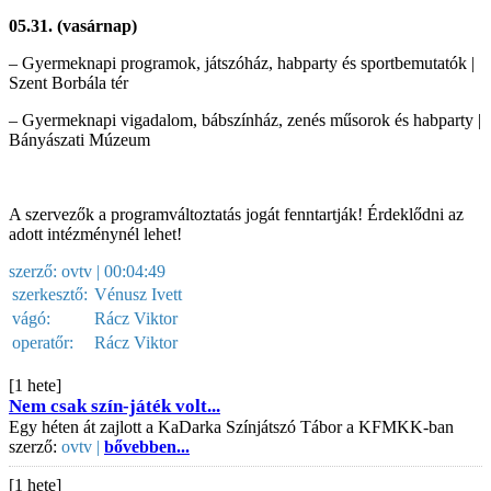
05.31. (vasárnap)
– Gyermeknapi programok, játszóház, habparty és sportbemutatók |
Szent Borbála tér
– Gyermeknapi vigadalom, bábszínház, zenés műsorok és habparty |
Bányászati Múzeum
A szervezők a programváltoztatás jogát fenntartják! Érdeklődni az
adott intézménynél lehet!
szerző:
ovtv
| 00:04:49
szerkesztő:
Vénusz Ivett
vágó:
Rácz Viktor
operatőr:
Rácz Viktor
[1 hete]
Nem csak szín-játék volt...
Egy héten át zajlott a KaDarka Színjátszó Tábor a KFMKK-ban
szerző:
ovtv |
bővebben...
[1 hete]