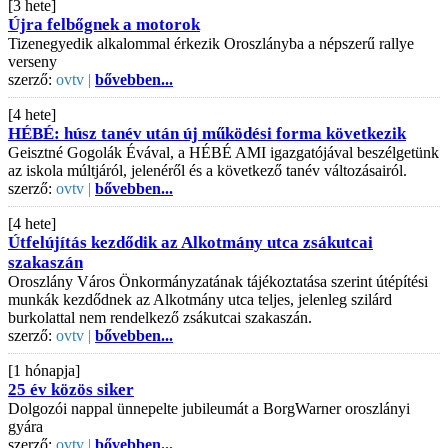
[3 hete]
Újra felbőgnek a motorok
Tizenegyedik alkalommal érkezik Oroszlányba a népszerű rallye
verseny
szerző:
ovtv |
bővebben...
[4 hete]
HÉBÉ: húsz tanév után új működési forma következik
Geisztné Gogolák Évával, a HÉBÉ AMI igazgatójával beszélgetünk
az iskola múltjáról, jelenéről és a következő tanév változásairól.
szerző:
ovtv |
bővebben...
[4 hete]
Útfelújítás kezdődik az Alkotmány utca zsákutcai
szakaszán
Oroszlány Város Önkormányzatának tájékoztatása szerint útépítési
munkák kezdődnek az Alkotmány utca teljes, jelenleg szilárd
burkolattal nem rendelkező zsákutcai szakaszán.
szerző:
ovtv |
bővebben...
[1 hónapja]
25 év közös siker
Dolgozói nappal ünnepelte jubileumát a BorgWarner oroszlányi
gyára
szerző:
ovtv |
bővebben...