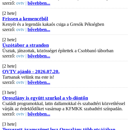
szerző:
ovtv |
bővebben...
[2 hete]
Frissen a kemencéből
Kenyér és a legendás kakaós csiga a Gresók Pékségben
szerző:
ovtv |
bővebben...
[2 hete]
Úszótábor a strandon
Úsztak, játszottak, közösséget építettek a Csobbanó táborban
szerző:
ovtv |
bővebben...
[2 hete]
OVTV ajánló - 2026.07.20.
Tartsanak velünk ma este is!
szerző:
ovtv |
bővebben...
[3 hete]
Oroszlány is együtt szurkol a vb-döntőn
Családi programokkal, latin dallamokkal és szabadtéri közvetítéssel
várják az érdeklődőket vasárnap a KFMKK szabadtéri színpadán.
szerző:
ovtv |
bővebben...
[3 hete]
Tervezett áramszünet lesz Oroszlány több utcájában