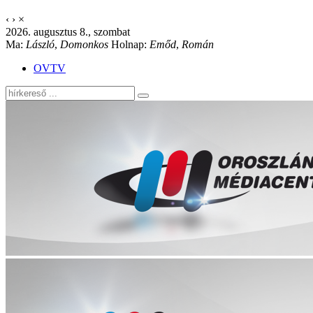
‹
›
×
2026. augusztus 8., szombat
Ma:
László
,
Domonkos
Holnap:
Emőd
,
Román
OVTV