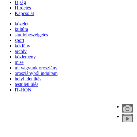
Újság
Hirdetés
Kapcsolat
közélet
kultúra
stúdióbeszélgetés
sport
kékfény
archív
közlemény
mise
mi vagyunk oroszlány
oroszlányból indultam
helyi identitás
testületi ülés
IT-HON