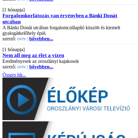
[1 hónapja]
Forgalomkorlátozás van érvényben a Bánki Donát
utcában
A Bánki Donát utcában forgalomcsillapító küszöb és kiemelt
gyalogátkelőhely épül.
szerző:
ovtv |
bővebben...
[1 hónapja]
Nem áll meg az élet a vízen
Eredményesek az oroszlányi kajakosok
szerző:
ovtv |
bővebben...
Összes hír...