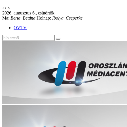
‹
›
×
2026. augusztus 6., csütörtök
Ma:
Berta
,
Bettina
Holnap:
Ibolya
,
Cseperke
OVTV