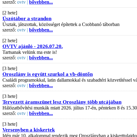
szerző:
ovtv |
bővebben...
[2 hete]
Úszótábor a strandon
Úsztak, játszottak, közösséget építettek a Csobbanó táborban
szerző:
ovtv |
bővebben...
[2 hete]
OVTV ajánló - 2026.07.20.
Tartsanak velünk ma este is!
szerző:
ovtv |
bővebben...
[3 hete]
Oroszlány is együtt szurkol a vb-döntőn
Családi programokkal, latin dallamokkal és szabadtéri közvetítéssel
szerző:
ovtv |
bővebben...
[3 hete]
Tervezett áramszünet lesz Oroszlány több utcájában
Hálózatbővítési munkák miatt 2026. július 17-én, pénteken 8 és 15.30
szerző:
ovtv |
bővebben...
[3 hete]
Versenyben a kiskertek
Idén már 10. alkalommal rendezik meg Oroszlányban a kiskerttulajdo