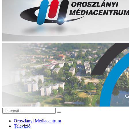
Oroszlányi Médiacentrum
Televízió