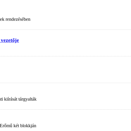
nek rendezésében
 vezetője
 kiírását tárgyalták
 Erőmű két blokkján