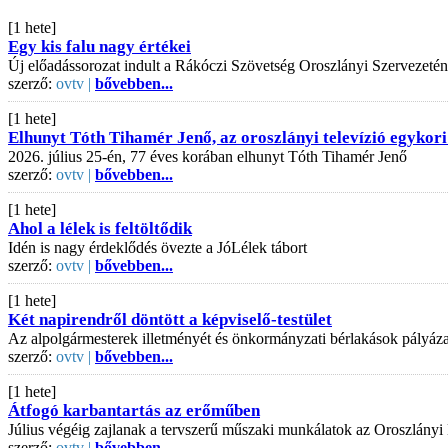
[1 hete]
Egy kis falu nagy értékei
Új előadássorozat indult a Rákóczi Szövetség Oroszlányi Szervezeté
szerző:
ovtv |
bővebben...
[1 hete]
Elhunyt Tóth Tihamér Jenő, az oroszlányi televízió egykori
2026. július 25-én, 77 éves korában elhunyt Tóth Tihamér Jenő
szerző:
ovtv |
bővebben...
[1 hete]
Ahol a lélek is feltöltődik
Idén is nagy érdeklődés övezte a JóLélek tábort
szerző:
ovtv |
bővebben...
[1 hete]
Két napirendről döntött a képviselő-testület
Az alpolgármesterek illetményét és önkormányzati bérlakások pályázati
szerző:
ovtv |
bővebben...
[1 hete]
Átfogó karbantartás az erőműben
Július végéig zajlanak a tervszerű műszaki munkálatok az Oroszlányi
szerző:
ovtv |
bővebben...