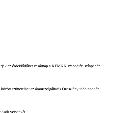
 várják az érdeklődőket vasárnap a KFMKK szabadtéri színpadán.
 között szünetelhet az áramszolgáltatás Oroszlány több pontján.
nosok versenyét