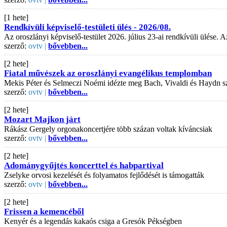
[1 hete]
Rendkívüli képviselő-testületi ülés - 2026/08.
Az oroszlányi képviselő-testület 2026. július 23-ai rendkívüli ülése
szerző:
ovtv |
bővebben...
[2 hete]
Fiatal művészek az oroszlányi evangélikus templomban
Mekis Péter és Selmeczi Noémi idézte meg Bach, Vivaldi és Haydn s
szerző:
ovtv |
bővebben...
[2 hete]
Mozart Majkon járt
Rákász Gergely orgonakoncertjére több százan voltak kíváncsiak
szerző:
ovtv |
bővebben...
[2 hete]
Adománygyűjtés koncerttel és habpartival
Zselyke orvosi kezelését és folyamatos fejlődését is támogatták
szerző:
ovtv |
bővebben...
[2 hete]
Frissen a kemencéből
Kenyér és a legendás kakaós csiga a Gresók Pékségben