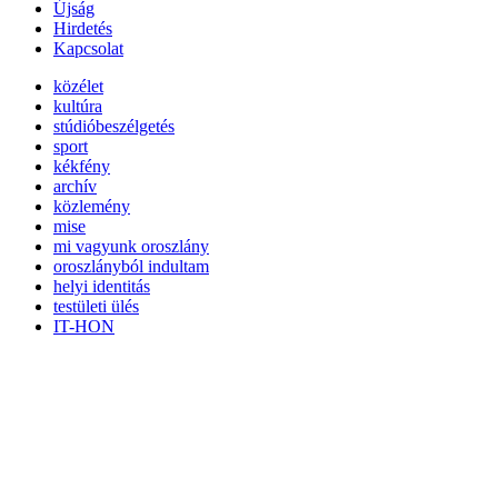
Újság
Hirdetés
Kapcsolat
közélet
kultúra
stúdióbeszélgetés
sport
kékfény
archív
közlemény
mise
mi vagyunk oroszlány
oroszlányból indultam
helyi identitás
testületi ülés
IT-HON