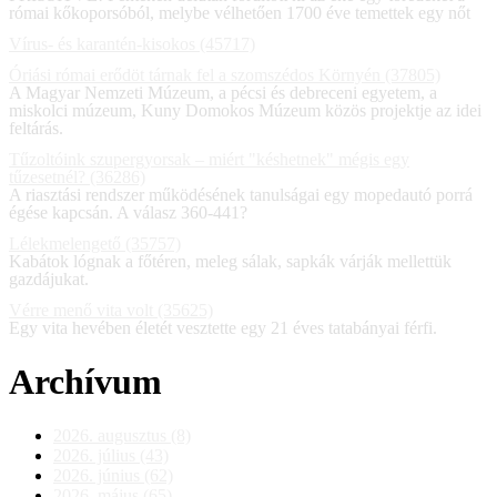
római kőkoporsóból, melybe vélhetően 1700 éve temettek egy nőt
Vírus- és karantén-kisokos (45717)
Óriási római erődöt tárnak fel a szomszédos Környén (37805)
A Magyar Nemzeti Múzeum, a pécsi és debreceni egyetem, a
miskolci múzeum, Kuny Domokos Múzeum közös projektje az idei
feltárás.
Tűzoltóink szupergyorsak – miért "késhetnek" mégis egy
tűzesetnél? (36286)
A riasztási rendszer működésének tanulságai egy mopedautó porrá
égése kapcsán. A válasz 360-441?
Lélekmelengető (35757)
Kabátok lógnak a főtéren, meleg sálak, sapkák várják mellettük
gazdájukat.
Vérre menő vita volt (35625)
Egy vita hevében életét vesztette egy 21 éves tatabányai férfi.
Archívum
2026. augusztus (8)
2026. július (43)
2026. június (62)
2026. május (65)