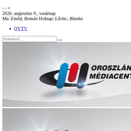
‹
›
×
2026. augusztus 9., vasárnap
Ma:
Emőd
,
Román
Holnap:
Lőrinc
,
Blanka
OVTV