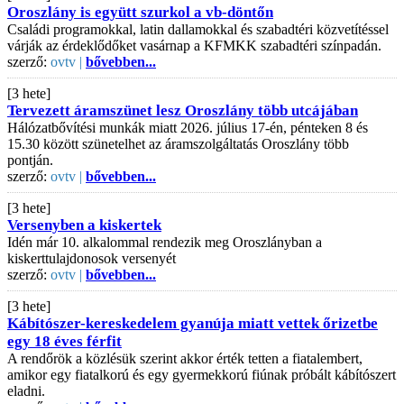
Oroszlány is együtt szurkol a vb-döntőn
Családi programokkal, latin dallamokkal és szabadtéri közvetítéssel
várják az érdeklődőket vasárnap a KFMKK szabadtéri színpadán.
szerző:
ovtv |
bővebben...
[3 hete]
Tervezett áramszünet lesz Oroszlány több utcájában
Hálózatbővítési munkák miatt 2026. július 17-én, pénteken 8 és
15.30 között szünetelhet az áramszolgáltatás Oroszlány több
pontján.
szerző:
ovtv |
bővebben...
[3 hete]
Versenyben a kiskertek
Idén már 10. alkalommal rendezik meg Oroszlányban a
kiskerttulajdonosok versenyét
szerző:
ovtv |
bővebben...
[3 hete]
Kábítószer-kereskedelem gyanúja miatt vettek őrizetbe
egy 18 éves férfit
A rendőrök a közlésük szerint akkor érték tetten a fiatalembert,
amikor egy fiatalkorú és egy gyermekkorú fiúnak próbált kábítószert
eladni.