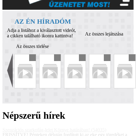
AZ ÉN HÍRADÓM
Adja a listához a kiválasztott videót,
Az összes lejátszása
a cikken található ikonra kattintva!
Az összes törlése
Népszerű hírek
Szenzációs szarkofág-lelet Környe határában! (54035)
FRISSÍTVE! Pénteken délután fordított ki az eke egy töredéket a