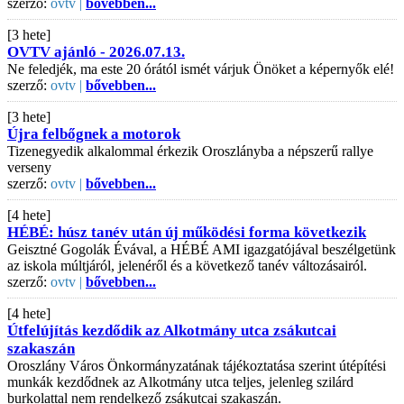
szerző:
ovtv |
bővebben...
[3 hete]
OVTV ajánló - 2026.07.13.
Ne feledjék, ma este 20 órától ismét várjuk Önöket a képernyők elé!
szerző:
ovtv |
bővebben...
[3 hete]
Újra felbőgnek a motorok
Tizenegyedik alkalommal érkezik Oroszlányba a népszerű rallye
verseny
szerző:
ovtv |
bővebben...
[4 hete]
HÉBÉ: húsz tanév után új működési forma következik
Geisztné Gogolák Évával, a HÉBÉ AMI igazgatójával beszélgetünk
az iskola múltjáról, jelenéről és a következő tanév változásairól.
szerző:
ovtv |
bővebben...
[4 hete]
Útfelújítás kezdődik az Alkotmány utca zsákutcai
szakaszán
Oroszlány Város Önkormányzatának tájékoztatása szerint útépítési
munkák kezdődnek az Alkotmány utca teljes, jelenleg szilárd
burkolattal nem rendelkező zsákutcai szakaszán.