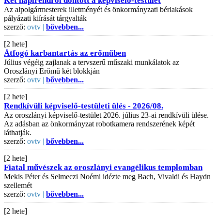
Két napirendről döntött a képviselő-testület
Az alpolgármesterek illetményét és önkormányzati bérlakások
pályázati kiírását tárgyalták
szerző:
ovtv |
bővebben...
[2 hete]
Átfogó karbantartás az erőműben
Július végéig zajlanak a tervszerű műszaki munkálatok az
Oroszlányi Erőmű két blokkján
szerző:
ovtv |
bővebben...
[2 hete]
Rendkívüli képviselő-testületi ülés - 2026/08.
Az oroszlányi képviselő-testület 2026. július 23-ai rendkívüli ülése.
Az adásban az önkormányzat robotkamera rendszerének képét
láthatják.
szerző:
ovtv |
bővebben...
[2 hete]
Fiatal művészek az oroszlányi evangélikus templomban
Mekis Péter és Selmeczi Noémi idézte meg Bach, Vivaldi és Haydn
szellemét
szerző:
ovtv |
bővebben...
[2 hete]