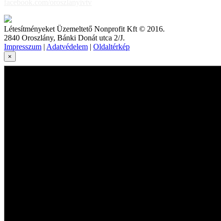
facebook.com/oroszlanyivtv
Létesítményeket Üzemeltető Nonprofit Kft © 2016.
2840 Oroszlány, Bánki Donát utca 2/J.
Impresszum
|
Adatvédelem
|
Oldaltérkép
×