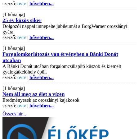
szerző:
ovtv |
bővebben...
[1 hónapja]
25 év közös siker
Dolgozói nappal ünnepelte jubileumát a BorgWarner oroszlányi
gyára
szerző:
ovtv |
bővebben...
[1 hónapja]
Forgalomkorlátozás van érvényben a Bánki Donát
utcában
A Bánki Donát utcában forgalomcsillapító küszöb és kiemelt
gyalogátkelőhely épül.
szerző:
ovtv |
bővebben...
[1 hónapja]
Nem áll meg az élet a vízen
Eredményesek az oroszlányi kajakosok
szerző:
ovtv |
bővebben...
Összes hír...