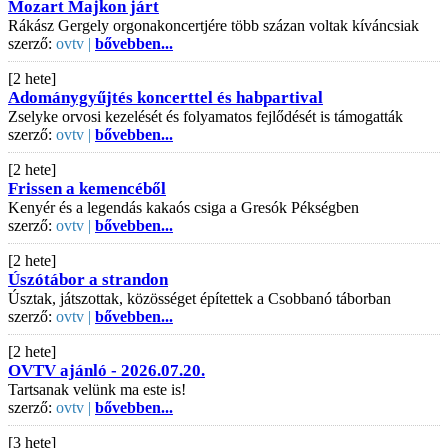
Mozart Majkon járt
Rákász Gergely orgonakoncertjére több százan voltak kíváncsiak
szerző:
ovtv |
bővebben...
[2 hete]
Adománygyűjtés koncerttel és habpartival
Zselyke orvosi kezelését és folyamatos fejlődését is támogatták
szerző:
ovtv |
bővebben...
[2 hete]
Frissen a kemencéből
Kenyér és a legendás kakaós csiga a Gresók Pékségben
szerző:
ovtv |
bővebben...
[2 hete]
Úszótábor a strandon
Úsztak, játszottak, közösséget építettek a Csobbanó táborban
szerző:
ovtv |
bővebben...
[2 hete]
OVTV ajánló - 2026.07.20.
Tartsanak velünk ma este is!
szerző:
ovtv |
bővebben...
[3 hete]