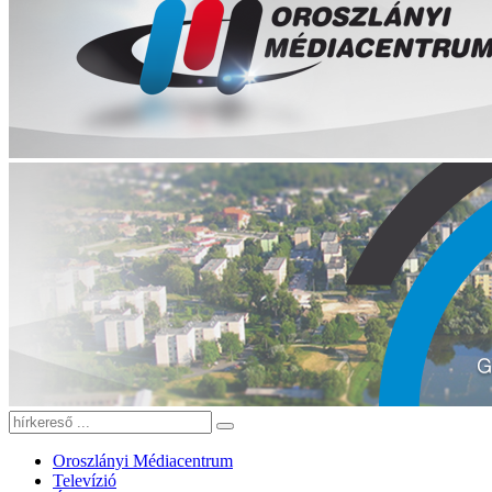
Oroszlányi Médiacentrum
Televízió