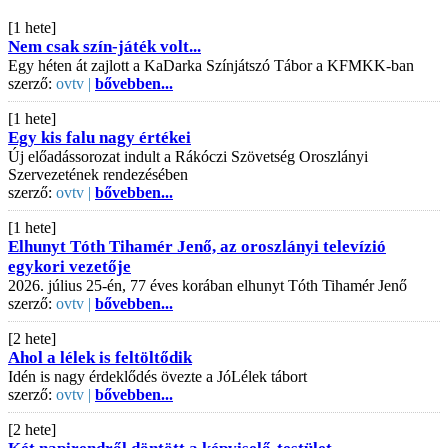
[1 hete]
Nem csak szín-játék volt...
Egy héten át zajlott a KaDarka Színjátszó Tábor a KFMKK-ban
szerző:
ovtv |
bővebben...
[1 hete]
Egy kis falu nagy értékei
Új előadássorozat indult a Rákóczi Szövetség Oroszlányi
Szervezetének rendezésében
szerző:
ovtv |
bővebben...
[1 hete]
Elhunyt Tóth Tihamér Jenő, az oroszlányi televízió
egykori vezetője
2026. július 25-én, 77 éves korában elhunyt Tóth Tihamér Jenő
szerző:
ovtv |
bővebben...
[2 hete]
Ahol a lélek is feltöltődik
Idén is nagy érdeklődés övezte a JóLélek tábort
szerző:
ovtv |
bővebben...
[2 hete]