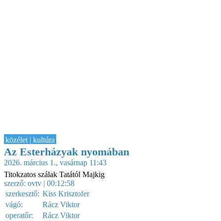
közélet | kultúra
Az Esterházyak nyomában
2026. március 1., vasárnap 11:43
Titokzatos szálak Tatától Majkig
szerző:
ovtv
| 00:12:58
szerkesztő:
Kiss Krisztofer
vágó:
Rácz Viktor
operatőr:
Rácz Viktor