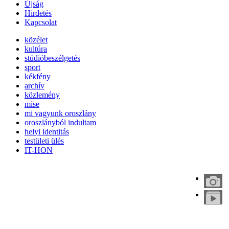
Újság
Hirdetés
Kapcsolat
közélet
kultúra
stúdióbeszélgetés
sport
kékfény
archív
közlemény
mise
mi vagyunk oroszlány
oroszlányból indultam
helyi identitás
testületi ülés
IT-HON