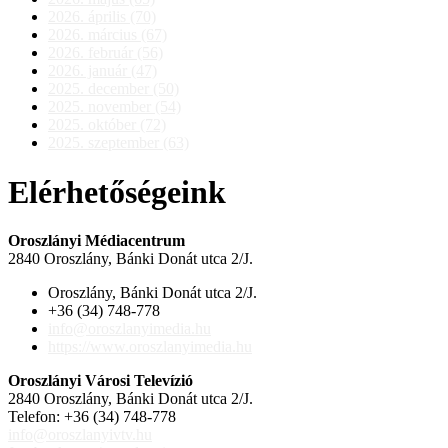
2026. április (70)
2026. március (67)
2026. február (56)
2026. január (47)
2025. december (50)
2025. november (54)
2025. október (72)
2025. szeptember (63)
Elérhetőségeink
Oroszlányi Médiacentrum
2840 Oroszlány, Bánki Donát utca 2/J.
Oroszlány, Bánki Donát utca 2/J.
+36 (34) 748-778
info@oroszlanyimedia.hu
https://www.oroszlanyimedia.hu
Oroszlányi Városi Televízió
2840 Oroszlány, Bánki Donát utca 2/J.
Telefon: +36 (34) 748-778
info@oroszlanyivtv.hu