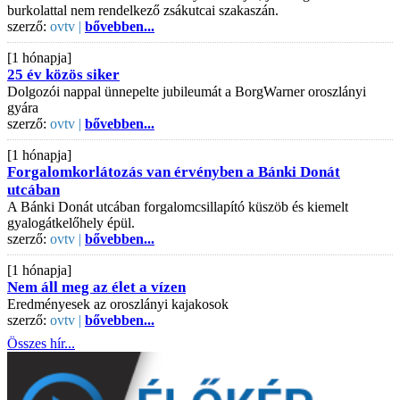
burkolattal nem rendelkező zsákutcai szakaszán.
szerző:
ovtv |
bővebben...
[1 hónapja]
25 év közös siker
Dolgozói nappal ünnepelte jubileumát a BorgWarner oroszlányi
gyára
szerző:
ovtv |
bővebben...
[1 hónapja]
Forgalomkorlátozás van érvényben a Bánki Donát
utcában
A Bánki Donát utcában forgalomcsillapító küszöb és kiemelt
gyalogátkelőhely épül.
szerző:
ovtv |
bővebben...
[1 hónapja]
Nem áll meg az élet a vízen
Eredményesek az oroszlányi kajakosok
szerző:
ovtv |
bővebben...
Összes hír...