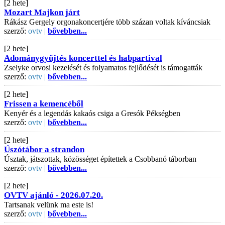
[2 hete]
Mozart Majkon járt
Rákász Gergely orgonakoncertjére több százan voltak kíváncsiak
szerző:
ovtv |
bővebben...
[2 hete]
Adománygyűjtés koncerttel és habpartival
Zselyke orvosi kezelését és folyamatos fejlődését is támogatták
szerző:
ovtv |
bővebben...
[2 hete]
Frissen a kemencéből
Kenyér és a legendás kakaós csiga a Gresók Pékségben
szerző:
ovtv |
bővebben...
[2 hete]
Úszótábor a strandon
Úsztak, játszottak, közösséget építettek a Csobbanó táborban
szerző:
ovtv |
bővebben...
[2 hete]
OVTV ajánló - 2026.07.20.
Tartsanak velünk ma este is!
szerző:
ovtv |
bővebben...