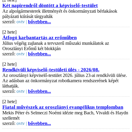
Két napirendről döntött a képviselő-testület
Az alpolgármesterek illetményét és önkormányzati bérlakások
pályázati kiírását tárgyalták
szerző:
ovtv |
bővebben...
[2 hete]
Átfogó karbantartás az erőműben
Július végéig zajlanak a tervszerű műszaki munkálatok az
Oroszlányi Erőmű két blokkján
szerző:
ovtv |
bővebben...
[2 hete]
Rendkívüli képviselő-testületi ülés - 2026/08.
Az oroszlányi képviselő-testület 2026. július 23-ai rendkívüli ülése.
Az adásban az önkormányzat robotkamera rendszerének képét
láthatják.
szerző:
ovtv |
bővebben...
[2 hete]
Fiatal művészek az oroszlányi evangélikus templomban
Mekis Péter és Selmeczi Noémi idézte meg Bach, Vivaldi és Haydn
szellemét
szerző:
ovtv |
bővebben...