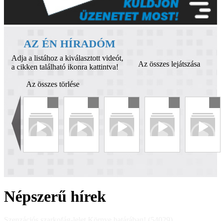
AZ ÉN HÍRADÓM
Adja a listához a kiválasztott videót,
Az összes lejátszása
a cikken található ikonra kattintva!
Az összes törlése
Népszerű hírek
Szenzációs szarkofág-lelet Környe határában! (54029)