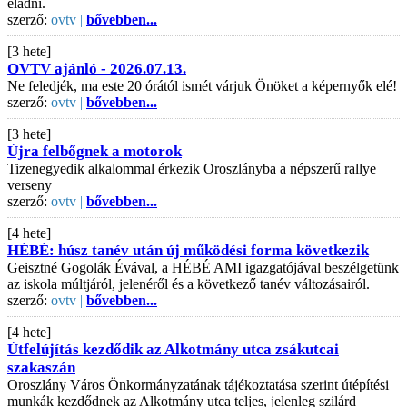
eladni.
szerző:
ovtv |
bővebben...
[3 hete]
OVTV ajánló - 2026.07.13.
Ne feledjék, ma este 20 órától ismét várjuk Önöket a képernyők elé!
szerző:
ovtv |
bővebben...
[3 hete]
Újra felbőgnek a motorok
Tizenegyedik alkalommal érkezik Oroszlányba a népszerű rallye
verseny
szerző:
ovtv |
bővebben...
[4 hete]
HÉBÉ: húsz tanév után új működési forma következik
Geisztné Gogolák Évával, a HÉBÉ AMI igazgatójával beszélgetünk
az iskola múltjáról, jelenéről és a következő tanév változásairól.
szerző:
ovtv |
bővebben...
[4 hete]
Útfelújítás kezdődik az Alkotmány utca zsákutcai
szakaszán
Oroszlány Város Önkormányzatának tájékoztatása szerint útépítési
munkák kezdődnek az Alkotmány utca teljes, jelenleg szilárd