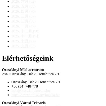
2026. 六月 (62)
2026. 五月 (65)
2026. 四月 (70)
2026. 三月 (67)
2026. 二月 (56)
2026. 一月 (47)
2025. 十二月 (50)
2025. 十一月 (54)
2025. 十月 (72)
2025. 九月 (63)
Elérhetőségeink
Oroszlányi Médiacentrum
2840 Oroszlány, Bánki Donát utca 2/J.
Oroszlány, Bánki Donát utca 2/J.
+36 (34) 748-778
info@oroszlanyimedia.hu
https://www.oroszlanyimedia.hu
Oroszlányi Városi Televízió