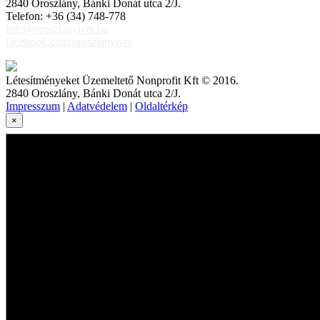
2840 Oroszlány, Bánki Donát utca 2/J.
Telefon: +36 (34) 748-778
info@oroszlanyivtv.hu
facebook.com/oroszlanyivtv
Létesítményeket Üzemeltető Nonprofit Kft © 2016.
2840 Oroszlány, Bánki Donát utca 2/J.
Impresszum
|
Adatvédelem
|
Oldaltérkép
×