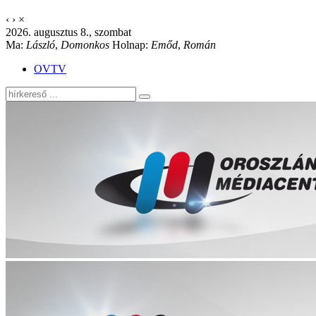
‹
›
×
2026. augusztus 8., szombat
Ma:
László
,
Domonkos
Holnap:
Emőd
,
Román
OVTV