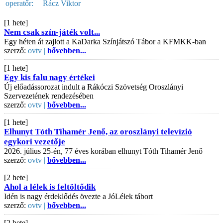
operatőr:
Rácz Viktor
[1 hete]
Nem csak szín-játék volt...
Egy héten át zajlott a KaDarka Színjátszó Tábor a KFMKK-ban
szerző:
ovtv |
bővebben...
[1 hete]
Egy kis falu nagy értékei
Új előadássorozat indult a Rákóczi Szövetség Oroszlányi
Szervezetének rendezésében
szerző:
ovtv |
bővebben...
[1 hete]
Elhunyt Tóth Tihamér Jenő, az oroszlányi televízió
egykori vezetője
2026. július 25-én, 77 éves korában elhunyt Tóth Tihamér Jenő
szerző:
ovtv |
bővebben...
[2 hete]
Ahol a lélek is feltöltődik
Idén is nagy érdeklődés övezte a JóLélek tábort
szerző:
ovtv |
bővebben...
[2 hete]