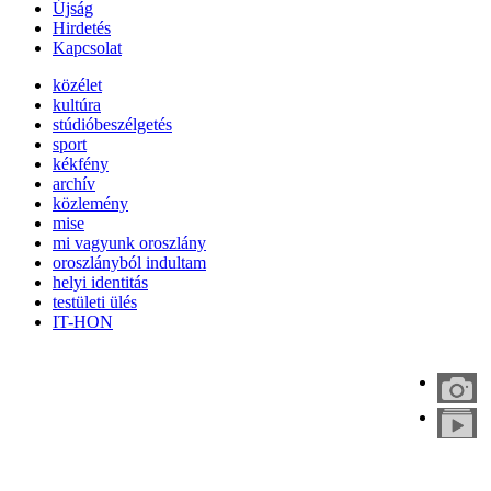
Újság
Hirdetés
Kapcsolat
közélet
kultúra
stúdióbeszélgetés
sport
kékfény
archív
közlemény
mise
mi vagyunk oroszlány
oroszlányból indultam
helyi identitás
testületi ülés
IT-HON