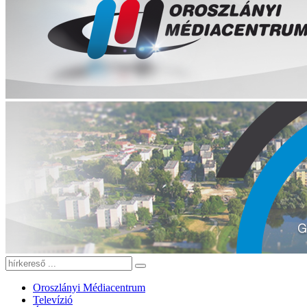
Oroszlányi Médiacentrum
Televízió