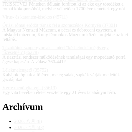
FRISSÍTVE! Pénteken délután fordított ki az eke egy töredéket a
római kőkoporsóból, melybe vélhetően 1700 éve temettek egy nőt
Vírus- és karantén-kisokos (45711)
Óriási római erődöt tárnak fel a szomszédos Környén (37801)
A Magyar Nemzeti Múzeum, a pécsi és debreceni egyetem, a
miskolci múzeum, Kuny Domokos Múzeum közös projektje az idei
feltárás.
Tűzoltóink szupergyorsak – miért "késhetnek" mégis egy
tűzesetnél? (36278)
A riasztási rendszer működésének tanulságai egy mopedautó porrá
égése kapcsán. A válasz 360-441?
Lélekmelengető (35752)
Kabátok lógnak a főtéren, meleg sálak, sapkák várják mellettük
gazdájukat.
Vérre menő vita volt (35619)
Egy vita hevében életét vesztette egy 21 éves tatabányai férfi.
Archívum
2026. 八月 (8)
2026. 七月 (43)