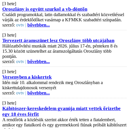
[3 hete]
Oroszlány is együtt szurkol a vb-döntőn
Családi programokkal, latin dallamokkal és szabadtéri közvetítéssel
várják az érdeklődőket vasárnap a KFMKK szabadtéri színpadán.
szerző:
ovtv |
bővebben...
[3 hete]
Tervezett áramszünet lesz Oroszlány több utcájában
Hálózatbővítési munkák miatt 2026. július 17-én, pénteken 8 és
15.30 között szünetelhet az áramszolgáltatás Oroszlány több
pontján.
szerző:
ovtv |
bővebben...
[3 hete]
Versenyben a kiskertek
Idén már 10. alkalommal rendezik meg Oroszlányban a
kiskerttulajdonosok versenyét
szerző:
ovtv |
bővebben...
[3 hete]
Kábítószer-kereskedelem gyanúja miatt vettek őrizetbe
egy 18 éves férfit
A rendőrök a közlésük szerint akkor érték tetten a fiatalembert,
amikor egy fiatalkorú és egy gyermekkorú fiúnak próbált kábítószert