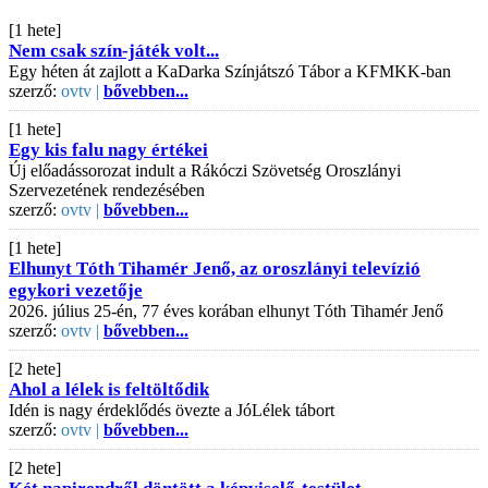
[1 hete]
Nem csak szín-játék volt...
Egy héten át zajlott a KaDarka Színjátszó Tábor a KFMKK-ban
szerző:
ovtv |
bővebben...
[1 hete]
Egy kis falu nagy értékei
Új előadássorozat indult a Rákóczi Szövetség Oroszlányi
Szervezetének rendezésében
szerző:
ovtv |
bővebben...
[1 hete]
Elhunyt Tóth Tihamér Jenő, az oroszlányi televízió
egykori vezetője
2026. július 25-én, 77 éves korában elhunyt Tóth Tihamér Jenő
szerző:
ovtv |
bővebben...
[2 hete]
Ahol a lélek is feltöltődik
Idén is nagy érdeklődés övezte a JóLélek tábort
szerző:
ovtv |
bővebben...
[2 hete]