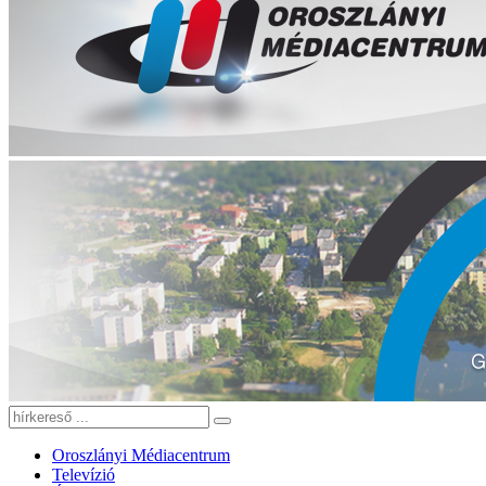
Oroszlányi Médiacentrum
Televízió