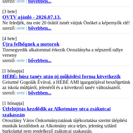
szerző:
ovtv |
bővebben...
[3 hete]
OVTV ajánló - 2026.07.13.
Ne feledjék, ma este 20 órától ismét várjuk Önöket a képernyők elé!
szerző:
ovtv |
bővebben...
[4 hete]
Újra felbőgnek a motorok
Tizenegyedik alkalommal érkezik Oroszlányba a népszerű rallye
verseny
szerző:
ovtv |
bővebben...
[1 hónapja]
HÉBÉ: húsz tanév után új működési forma következik
Geisztné Gogolák Évával, a HÉBÉ AMI igazgatójával beszélgetünk
az iskola múltjáról, jelenéről és a következő tanév változásairól.
szerző:
ovtv |
bővebben...
[1 hónapja]
Útfelújítás kezdődik az Alkotmány utca zsákutcai
szakaszán
Oroszlány Város Önkormányzatának tájékoztatása szerint útépítési
munkák kezdődnek az Alkotmány utca teljes, jelenleg szilárd
burkolattal nem rendelkező zsákutcai szakaszán.