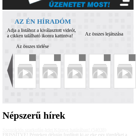
AZ ÉN HÍRADÓM
Adja a listához a kiválasztott videót,
Az összes lejátszása
a cikken található ikonra kattintva!
Az összes törlése
Népszerű hírek
Szenzációs szarkofág-lelet Környe határában! (54038)
FRISSÍTVE! Pénteken délután fordított ki az eke egy töredéket a