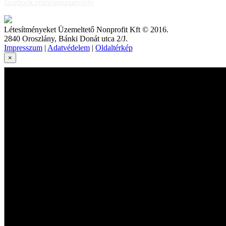
facebook.com/oroszlanyivtv
Létesítményeket Üzemeltető Nonprofit Kft © 2016.
2840 Oroszlány, Bánki Donát utca 2/J.
Impresszum
|
Adatvédelem
|
Oldaltérkép
×