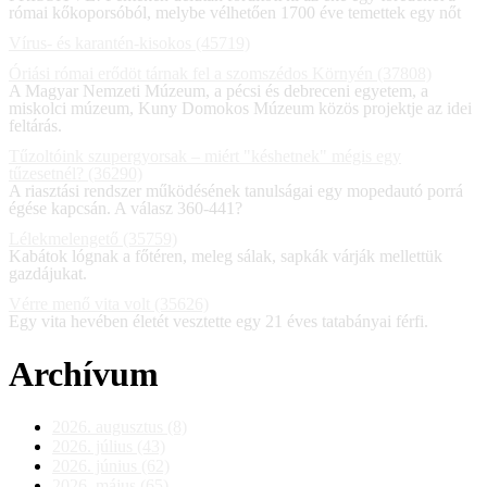
római kőkoporsóból, melybe vélhetően 1700 éve temettek egy nőt
Vírus- és karantén-kisokos (45719)
Óriási római erődöt tárnak fel a szomszédos Környén (37808)
A Magyar Nemzeti Múzeum, a pécsi és debreceni egyetem, a
miskolci múzeum, Kuny Domokos Múzeum közös projektje az idei
feltárás.
Tűzoltóink szupergyorsak – miért "késhetnek" mégis egy
tűzesetnél? (36290)
A riasztási rendszer működésének tanulságai egy mopedautó porrá
égése kapcsán. A válasz 360-441?
Lélekmelengető (35759)
Kabátok lógnak a főtéren, meleg sálak, sapkák várják mellettük
gazdájukat.
Vérre menő vita volt (35626)
Egy vita hevében életét vesztette egy 21 éves tatabányai férfi.
Archívum
2026. augusztus (8)
2026. július (43)
2026. június (62)
2026. május (65)