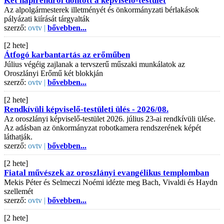
Két napirendről döntött a képviselő-testület
Az alpolgármesterek illetményét és önkormányzati bérlakások
pályázati kiírását tárgyalták
szerző:
ovtv |
bővebben...
[2 hete]
Átfogó karbantartás az erőműben
Július végéig zajlanak a tervszerű műszaki munkálatok az
Oroszlányi Erőmű két blokkján
szerző:
ovtv |
bővebben...
[2 hete]
Rendkívüli képviselő-testületi ülés - 2026/08.
Az oroszlányi képviselő-testület 2026. július 23-ai rendkívüli ülése.
Az adásban az önkormányzat robotkamera rendszerének képét
láthatják.
szerző:
ovtv |
bővebben...
[2 hete]
Fiatal művészek az oroszlányi evangélikus templomban
Mekis Péter és Selmeczi Noémi idézte meg Bach, Vivaldi és Haydn
szellemét
szerző:
ovtv |
bővebben...
[2 hete]