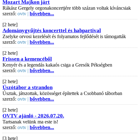
Mozart Majkon járt
Rákász Gergely orgonakoncertjére több százan voltak kíváncsiak
szerző:
ovtv |
bővebben...
[2 hete]
Adománygyűjtés koncerttel és habpartival
Zselyke orvosi kezelését és folyamatos fejlődését is támogatták
szerző:
ovtv |
bővebben...
[2 hete]
Frissen a kemencéből
Kenyér és a legendás kakaós csiga a Gresók Pékségben
szerző:
ovtv |
bővebben...
[2 hete]
Úszótábor a strandon
Úsztak, játszottak, közösséget építettek a Csobbanó táborban
szerző:
ovtv |
bővebben...
[2 hete]
OVTV ajánló - 2026.07.20.
Tartsanak velünk ma este is!
szerző:
ovtv |
bővebben...
[3 hete]