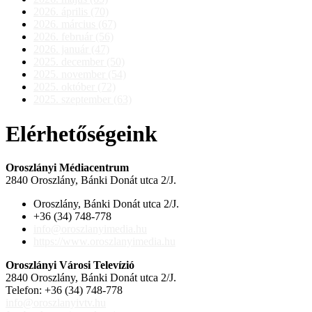
2026. április (70)
2026. március (67)
2026. február (56)
2026. január (47)
2025. december (50)
2025. november (54)
2025. október (72)
2025. szeptember (63)
Elérhetőségeink
Oroszlányi Médiacentrum
2840 Oroszlány, Bánki Donát utca 2/J.
Oroszlány, Bánki Donát utca 2/J.
+36 (34) 748-778
info@oroszlanyimedia.hu
https://www.oroszlanyimedia.hu
Oroszlányi Városi Televízió
2840 Oroszlány, Bánki Donát utca 2/J.
Telefon: +36 (34) 748-778
info@oroszlanyivtv.hu