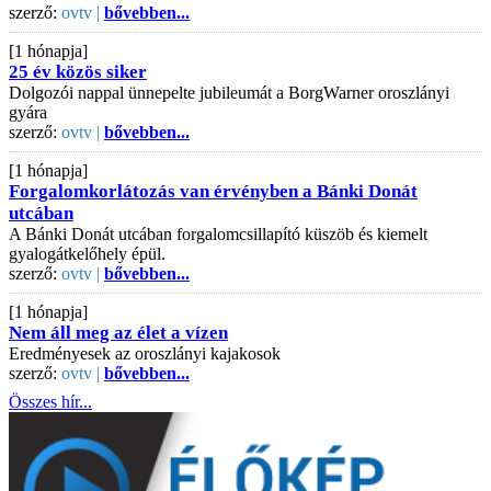
szerző:
ovtv |
bővebben...
[1 hónapja]
25 év közös siker
Dolgozói nappal ünnepelte jubileumát a BorgWarner oroszlányi
gyára
szerző:
ovtv |
bővebben...
[1 hónapja]
Forgalomkorlátozás van érvényben a Bánki Donát
utcában
A Bánki Donát utcában forgalomcsillapító küszöb és kiemelt
gyalogátkelőhely épül.
szerző:
ovtv |
bővebben...
[1 hónapja]
Nem áll meg az élet a vízen
Eredményesek az oroszlányi kajakosok
szerző:
ovtv |
bővebben...
Összes hír...