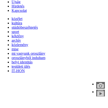
Újság
Hirdetés
Kapcsolat
közélet
kultúra
stúdióbeszélgetés
sport
kékfény
archív
közlemény
mise
mi vagyunk oroszlány
oroszlányból indultam
helyi identitás
testületi ülés
IT-HON