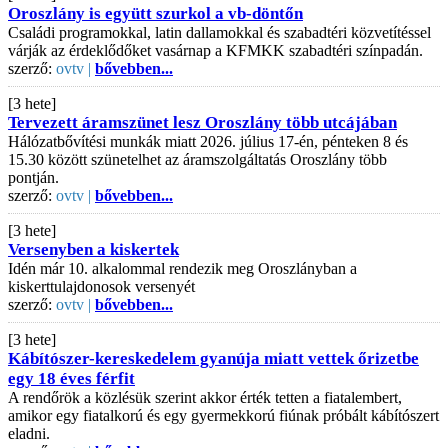
Oroszlány is együtt szurkol a vb-döntőn
Családi programokkal, latin dallamokkal és szabadtéri közvetítéssel
várják az érdeklődőket vasárnap a KFMKK szabadtéri színpadán.
szerző:
ovtv |
bővebben...
[3 hete]
Tervezett áramszünet lesz Oroszlány több utcájában
Hálózatbővítési munkák miatt 2026. július 17-én, pénteken 8 és
15.30 között szünetelhet az áramszolgáltatás Oroszlány több
pontján.
szerző:
ovtv |
bővebben...
[3 hete]
Versenyben a kiskertek
Idén már 10. alkalommal rendezik meg Oroszlányban a
kiskerttulajdonosok versenyét
szerző:
ovtv |
bővebben...
[3 hete]
Kábítószer-kereskedelem gyanúja miatt vettek őrizetbe
egy 18 éves férfit
A rendőrök a közlésük szerint akkor érték tetten a fiatalembert,
amikor egy fiatalkorú és egy gyermekkorú fiúnak próbált kábítószert
eladni.