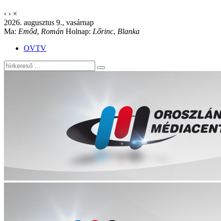
‹
›
×
2026. augusztus 9., vasárnap
Ma:
Emőd
,
Román
Holnap:
Lőrinc
,
Blanka
OVTV