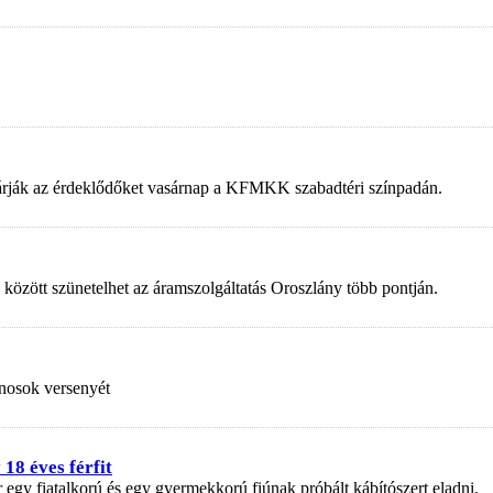
 várják az érdeklődőket vasárnap a KFMKK szabadtéri színpadán.
 között szünetelhet az áramszolgáltatás Oroszlány több pontján.
nosok versenyét
18 éves férfit
r egy fiatalkorú és egy gyermekkorú fiúnak próbált kábítószert eladni.