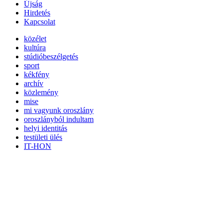
Újság
Hirdetés
Kapcsolat
közélet
kultúra
stúdióbeszélgetés
sport
kékfény
archív
közlemény
mise
mi vagyunk oroszlány
oroszlányból indultam
helyi identitás
testületi ülés
IT-HON