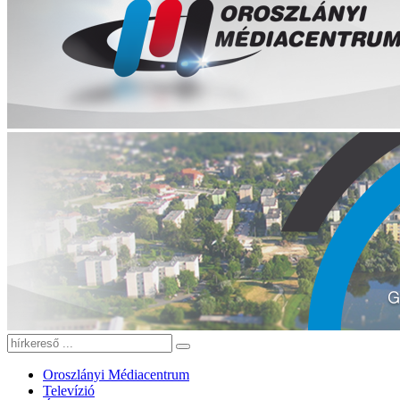
Oroszlányi Médiacentrum
Televízió