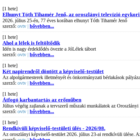
[1 hete]
Elhunyt Tóth Tihamér Jenő, az oroszlányi televízió egykori
2026. július 25-én, 77 éves korában elhunyt Tóth Tihamér Jenő
szerző:
ovtv |
bővebben...
[1 hete]
Ahol a lélek is feltöltődik
Idén is nagy érdeklődés övezte a JóLélek tábort
szerző:
ovtv |
bővebben...
[1 hete]
Két napirendről döntött a képviselő-testület
Az alpolgármesterek illetményét és önkormányzati bérlakások pályázati
szerző:
ovtv |
bővebben...
[1 hete]
Átfogó karbantartás az erőműben
Július végéig zajlanak a tervszerű műszaki munkálatok az Oroszlányi
szerző:
ovtv |
bővebben...
[1 hete]
Rendkívüli képviselő-testületi ülés - 2026/08.
Az oroszlányi képviselő-testület 2026. július 23-ai rendkívüli ülése
szerző:
ovtv |
bővebben...