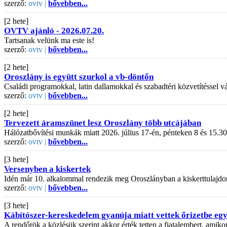
szerző:
ovtv |
bővebben...
[2 hete]
OVTV ajánló - 2026.07.20.
Tartsanak velünk ma este is!
szerző:
ovtv |
bővebben...
[2 hete]
Oroszlány is együtt szurkol a vb-döntőn
Családi programokkal, latin dallamokkal és szabadtéri közvetítéssel
szerző:
ovtv |
bővebben...
[2 hete]
Tervezett áramszünet lesz Oroszlány több utcájában
Hálózatbővítési munkák miatt 2026. július 17-én, pénteken 8 és 15.30
szerző:
ovtv |
bővebben...
[3 hete]
Versenyben a kiskertek
Idén már 10. alkalommal rendezik meg Oroszlányban a kiskerttulajdo
szerző:
ovtv |
bővebben...
[3 hete]
Kábítószer-kereskedelem gyanúja miatt vettek őrizetbe egy 
A rendőrök a közlésük szerint akkor érték tetten a fiatalembert, amiko