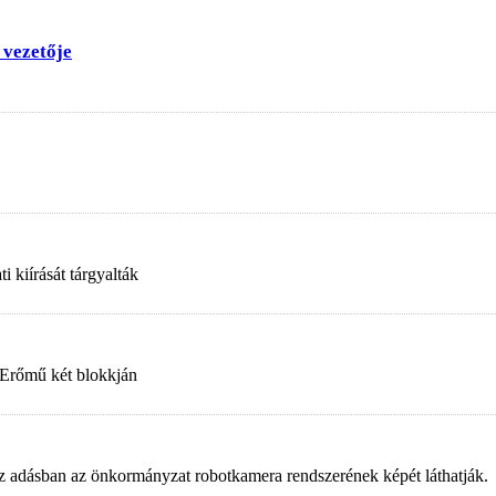
 vezetője
 kiírását tárgyalták
 Erőmű két blokkján
. Az adásban az önkormányzat robotkamera rendszerének képét láthatják.