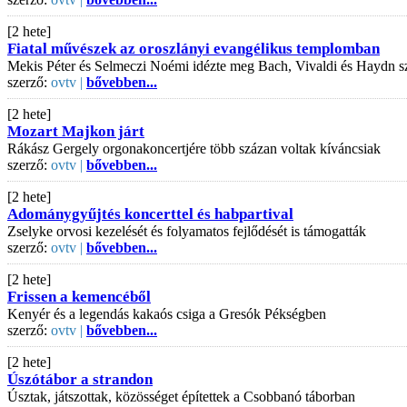
[2 hete]
Fiatal művészek az oroszlányi evangélikus templomban
Mekis Péter és Selmeczi Noémi idézte meg Bach, Vivaldi és Haydn s
szerző:
ovtv |
bővebben...
[2 hete]
Mozart Majkon járt
Rákász Gergely orgonakoncertjére több százan voltak kíváncsiak
szerző:
ovtv |
bővebben...
[2 hete]
Adománygyűjtés koncerttel és habpartival
Zselyke orvosi kezelését és folyamatos fejlődését is támogatták
szerző:
ovtv |
bővebben...
[2 hete]
Frissen a kemencéből
Kenyér és a legendás kakaós csiga a Gresók Pékségben
szerző:
ovtv |
bővebben...
[2 hete]
Úszótábor a strandon
Úsztak, játszottak, közösséget építettek a Csobbanó táborban