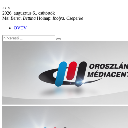
‹
›
×
2026. augusztus 6., csütörtök
Ma:
Berta
,
Bettina
Holnap:
Ibolya
,
Cseperke
OVTV