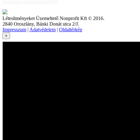
facebook.com/oroszlanyivtv
Létesítményeket Üzemeltető Nonprofit Kft © 2016.
2840 Oroszlány, Bánki Donát utca 2/J.
Impresszum
|
Adatvédelem
|
Oldaltérkép
×