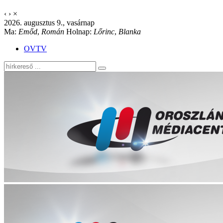
‹
›
×
2026. augusztus 9., vasárnap
Ma:
Emőd
,
Román
Holnap:
Lőrinc
,
Blanka
OVTV