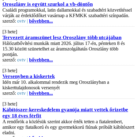
Oroszlány is együtt szurkol a vb-döntőn
Családi programokkal, latin dallamokkal és szabadtéri közvetítéssel
várják az érdeklődőket vasárnap a KFMKK szabadtéri színpadán.
szerző:
ovtv |
bővebben...
[3 hete]
Tervezett áramszünet lesz Oroszlány több utcájában
Hálózatbővítési munkák miatt 2026. július 17-én, pénteken 8 és
15.30 között szünetelhet az áramszolgáltatás Oroszlány több
pontján.
szerző:
ovtv |
bővebben...
[3 hete]
Versenyben a kiskertek
Idén már 10. alkalommal rendezik meg Oroszlányban a
kiskerttulajdonosok versenyét
szerző:
ovtv |
bővebben...
[3 hete]
Kábítószer-kereskedelem gyanúja miatt vettek őrizetbe
egy 18 éves férfit
A rendőrök a közlésük szerint akkor érték tetten a fiatalembert,
amikor egy fiatalkorú és egy gyermekkorú fiúnak próbált kábítószert
eladni.