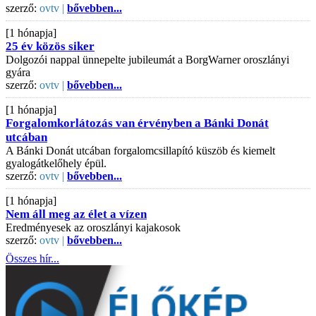
szerző:
ovtv |
bővebben...
[1 hónapja]
25 év közös siker
Dolgozói nappal ünnepelte jubileumát a BorgWarner oroszlányi
gyára
szerző:
ovtv |
bővebben...
[1 hónapja]
Forgalomkorlátozás van érvényben a Bánki Donát
utcában
A Bánki Donát utcában forgalomcsillapító küszöb és kiemelt
gyalogátkelőhely épül.
szerző:
ovtv |
bővebben...
[1 hónapja]
Nem áll meg az élet a vízen
Eredményesek az oroszlányi kajakosok
szerző:
ovtv |
bővebben...
Összes hír...