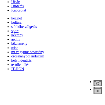
Újság
Hirdetés
Kapcsolat
közélet
kultúra
stúdióbeszélgetés
sport
kékfény
archív
közlemény
mise
mi vagyunk oroszlány
oroszlányból indultam
helyi identitás
testületi ülés
IT-HON