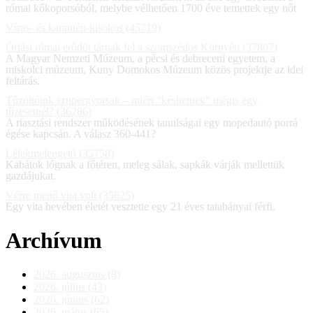
római kőkoporsóból, melybe vélhetően 1700 éve temettek egy nőt
Vírus- és karantén-kisokos (45719)
Óriási római erődöt tárnak fel a szomszédos Környén (37807)
A Magyar Nemzeti Múzeum, a pécsi és debreceni egyetem, a
miskolci múzeum, Kuny Domokos Múzeum közös projektje az idei
feltárás.
Tűzoltóink szupergyorsak – miért "késhetnek" mégis egy
tűzesetnél? (36286)
A riasztási rendszer működésének tanulságai egy mopedautó porrá
égése kapcsán. A válasz 360-441?
Lélekmelengető (35758)
Kabátok lógnak a főtéren, meleg sálak, sapkák várják mellettük
gazdájukat.
Vérre menő vita volt (35625)
Egy vita hevében életét vesztette egy 21 éves tatabányai férfi.
Archívum
2026. augusztus (8)
2026. július (43)
2026. június (62)
2026. május (65)