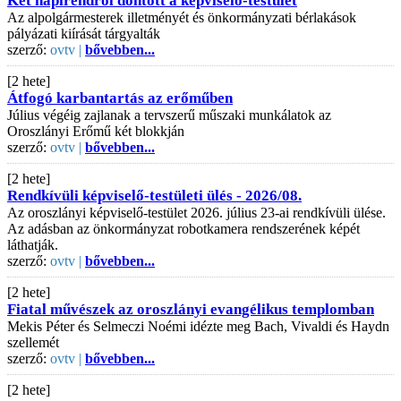
Két napirendről döntött a képviselő-testület
Az alpolgármesterek illetményét és önkormányzati bérlakások
pályázati kiírását tárgyalták
szerző:
ovtv |
bővebben...
[2 hete]
Átfogó karbantartás az erőműben
Július végéig zajlanak a tervszerű műszaki munkálatok az
Oroszlányi Erőmű két blokkján
szerző:
ovtv |
bővebben...
[2 hete]
Rendkívüli képviselő-testületi ülés - 2026/08.
Az oroszlányi képviselő-testület 2026. július 23-ai rendkívüli ülése.
Az adásban az önkormányzat robotkamera rendszerének képét
láthatják.
szerző:
ovtv |
bővebben...
[2 hete]
Fiatal művészek az oroszlányi evangélikus templomban
Mekis Péter és Selmeczi Noémi idézte meg Bach, Vivaldi és Haydn
szellemét
szerző:
ovtv |
bővebben...
[2 hete]