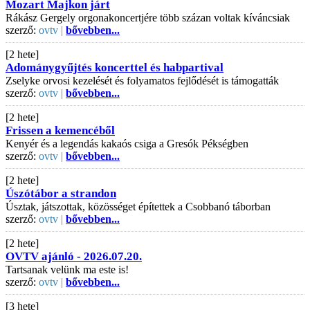
Mozart Majkon járt
Rákász Gergely orgonakoncertjére több százan voltak kíváncsiak
szerző:
ovtv |
bővebben...
[2 hete]
Adománygyűjtés koncerttel és habpartival
Zselyke orvosi kezelését és folyamatos fejlődését is támogatták
szerző:
ovtv |
bővebben...
[2 hete]
Frissen a kemencéből
Kenyér és a legendás kakaós csiga a Gresók Pékségben
szerző:
ovtv |
bővebben...
[2 hete]
Úszótábor a strandon
Úsztak, játszottak, közösséget építettek a Csobbanó táborban
szerző:
ovtv |
bővebben...
[2 hete]
OVTV ajánló - 2026.07.20.
Tartsanak velünk ma este is!
szerző:
ovtv |
bővebben...
[3 hete]