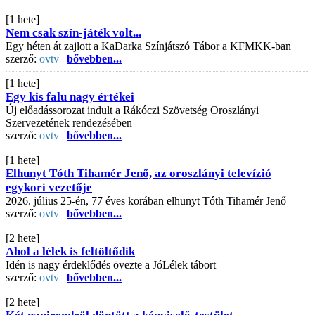
[1 hete]
Nem csak szín-játék volt...
Egy héten át zajlott a KaDarka Színjátszó Tábor a KFMKK-ban
szerző:
ovtv |
bővebben...
[1 hete]
Egy kis falu nagy értékei
Új előadássorozat indult a Rákóczi Szövetség Oroszlányi
Szervezetének rendezésében
szerző:
ovtv |
bővebben...
[1 hete]
Elhunyt Tóth Tihamér Jenő, az oroszlányi televízió
egykori vezetője
2026. július 25-én, 77 éves korában elhunyt Tóth Tihamér Jenő
szerző:
ovtv |
bővebben...
[2 hete]
Ahol a lélek is feltöltődik
Idén is nagy érdeklődés övezte a JóLélek tábort
szerző:
ovtv |
bővebben...
[2 hete]