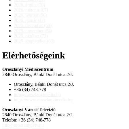
2026. április (70)
2026. március (67)
2026. február (56)
2026. január (47)
2025. december (50)
2025. november (54)
2025. október (72)
2025. szeptember (63)
Elérhetőségeink
Oroszlányi Médiacentrum
2840 Oroszlány, Bánki Donát utca 2/J.
Oroszlány, Bánki Donát utca 2/J.
+36 (34) 748-778
info@oroszlanyimedia.hu
https://www.oroszlanyimedia.hu
Oroszlányi Városi Televízió
2840 Oroszlány, Bánki Donát utca 2/J.
Telefon: +36 (34) 748-778
info@oroszlanyivtv.hu