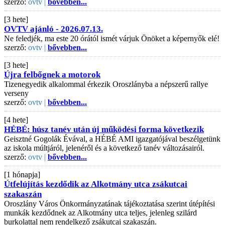
szerző:
ovtv |
bővebben...
[3 hete]
OVTV ajánló - 2026.07.13.
Ne feledjék, ma este 20 órától ismét várjuk Önöket a képernyők elé!
szerző:
ovtv |
bővebben...
[3 hete]
Újra felbőgnek a motorok
Tizenegyedik alkalommal érkezik Oroszlányba a népszerű rallye
verseny
szerző:
ovtv |
bővebben...
[4 hete]
HÉBÉ: húsz tanév után új működési forma következik
Geisztné Gogolák Évával, a HÉBÉ AMI igazgatójával beszélgetünk
az iskola múltjáról, jelenéről és a következő tanév változásairól.
szerző:
ovtv |
bővebben...
[1 hónapja]
Útfelújítás kezdődik az Alkotmány utca zsákutcai
szakaszán
Oroszlány Város Önkormányzatának tájékoztatása szerint útépítési
munkák kezdődnek az Alkotmány utca teljes, jelenleg szilárd
burkolattal nem rendelkező zsákutcai szakaszán.