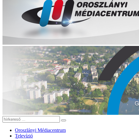
Oroszlányi Médiacentrum
Televízió