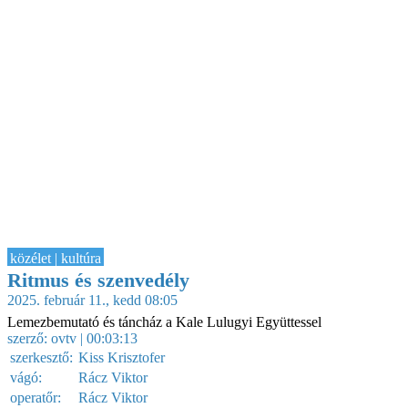
közélet | kultúra
Ritmus és szenvedély
2025. február 11., kedd 08:05
Lemezbemutató és táncház a Kale Lulugyi Együttessel
szerző:
ovtv
| 00:03:13
szerkesztő:
Kiss Krisztofer
vágó:
Rácz Viktor
operatőr:
Rácz Viktor