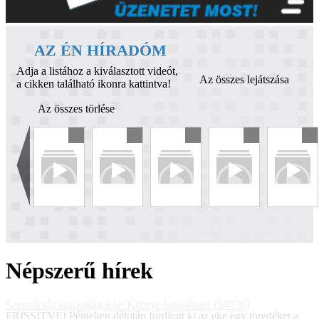
AZ ÉN HÍRADÓM
Adja a listához a kiválasztott videót,
Az összes lejátszása
a cikken található ikonra kattintva!
Az összes törlése
Népszerű hírek
Szenzációs szarkofág-lelet Környe határában! (54036)
FRISSÍTVE! Pénteken délután fordított ki az eke egy töredéket a