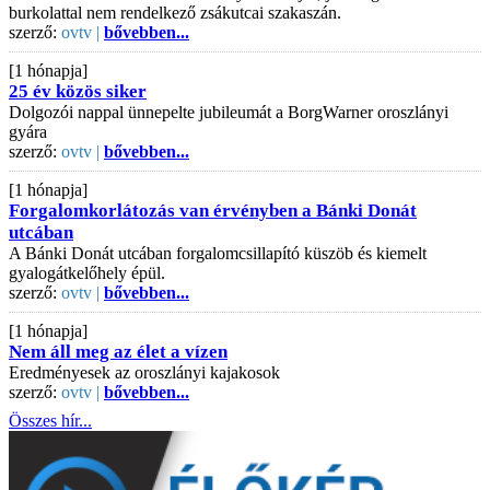
burkolattal nem rendelkező zsákutcai szakaszán.
szerző:
ovtv |
bővebben...
[1 hónapja]
25 év közös siker
Dolgozói nappal ünnepelte jubileumát a BorgWarner oroszlányi
gyára
szerző:
ovtv |
bővebben...
[1 hónapja]
Forgalomkorlátozás van érvényben a Bánki Donát
utcában
A Bánki Donát utcában forgalomcsillapító küszöb és kiemelt
gyalogátkelőhely épül.
szerző:
ovtv |
bővebben...
[1 hónapja]
Nem áll meg az élet a vízen
Eredményesek az oroszlányi kajakosok
szerző:
ovtv |
bővebben...
Összes hír...