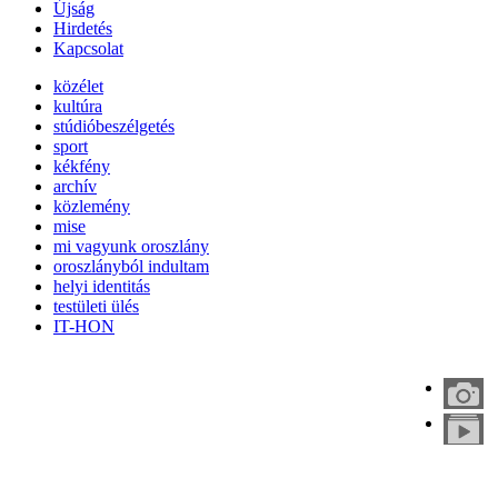
Újság
Hirdetés
Kapcsolat
közélet
kultúra
stúdióbeszélgetés
sport
kékfény
archív
közlemény
mise
mi vagyunk oroszlány
oroszlányból indultam
helyi identitás
testületi ülés
IT-HON