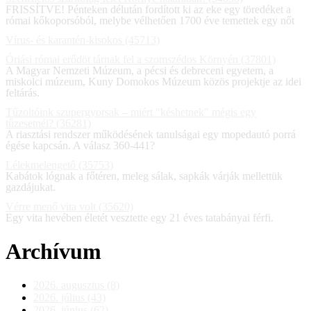
FRISSÍTVE! Pénteken délután fordított ki az eke egy töredéket a
római kőkoporsóból, melybe vélhetően 1700 éve temettek egy nőt
Vírus- és karantén-kisokos (45713)
Óriási római erődöt tárnak fel a szomszédos Környén (37801)
A Magyar Nemzeti Múzeum, a pécsi és debreceni egyetem, a
miskolci múzeum, Kuny Domokos Múzeum közös projektje az idei
feltárás.
Tűzoltóink szupergyorsak – miért "késhetnek" mégis egy
tűzesetnél? (36281)
A riasztási rendszer működésének tanulságai egy mopedautó porrá
égése kapcsán. A válasz 360-441?
Lélekmelengető (35753)
Kabátok lógnak a főtéren, meleg sálak, sapkák várják mellettük
gazdájukat.
Vérre menő vita volt (35620)
Egy vita hevében életét vesztette egy 21 éves tatabányai férfi.
Archívum
2026. augusztus (8)
2026. július (43)
2026. június (62)