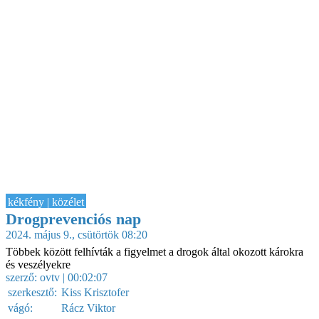
kékfény | közélet
Drogprevenciós nap
2024. május 9., csütörtök 08:20
Többek között felhívták a figyelmet a drogok által okozott károkra
és veszélyekre
szerző:
ovtv
| 00:02:07
szerkesztő:
Kiss Krisztofer
vágó:
Rácz Viktor