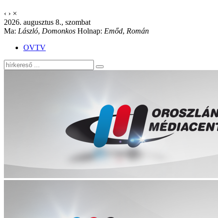
‹
›
×
2026. augusztus 8., szombat
Ma:
László
,
Domonkos
Holnap:
Emőd
,
Román
OVTV