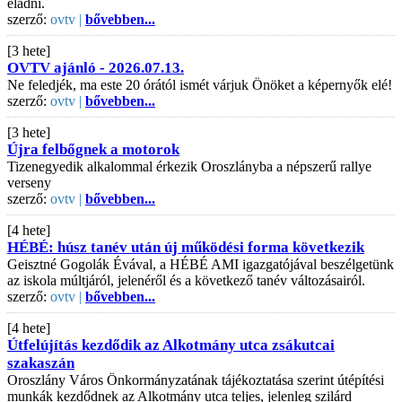
eladni.
szerző:
ovtv |
bővebben...
[3 hete]
OVTV ajánló - 2026.07.13.
Ne feledjék, ma este 20 órától ismét várjuk Önöket a képernyők elé!
szerző:
ovtv |
bővebben...
[3 hete]
Újra felbőgnek a motorok
Tizenegyedik alkalommal érkezik Oroszlányba a népszerű rallye
verseny
szerző:
ovtv |
bővebben...
[4 hete]
HÉBÉ: húsz tanév után új működési forma következik
Geisztné Gogolák Évával, a HÉBÉ AMI igazgatójával beszélgetünk
az iskola múltjáról, jelenéről és a következő tanév változásairól.
szerző:
ovtv |
bővebben...
[4 hete]
Útfelújítás kezdődik az Alkotmány utca zsákutcai
szakaszán
Oroszlány Város Önkormányzatának tájékoztatása szerint útépítési
munkák kezdődnek az Alkotmány utca teljes, jelenleg szilárd