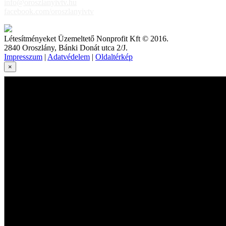
info@oroszlanyivtv.hu
facebook.com/oroszlanyivtv
Létesítményeket Üzemeltető Nonprofit Kft © 2016.
2840 Oroszlány, Bánki Donát utca 2/J.
Impresszum
|
Adatvédelem
|
Oldaltérkép
×