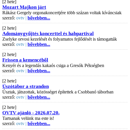
[2 hete]
Mozart Majkon járt
Rákász Gergely orgonakoncertjére több százan voltak kíváncsiak
szerző:
ovtv |
bővebben...
[2 hete]
Adománygyűjtés koncerttel és habpartival
Zselyke orvosi kezelését és folyamatos fejlődését is támogatták
szerző:
ovtv |
bővebben...
[2 hete]
Frissen a kemencéből
Kenyér és a legendás kakaós csiga a Gresók Pékségben
szerző:
ovtv |
bővebben...
[2 hete]
Úszótábor a strandon
Úsztak, játszottak, közösséget építettek a Csobbanó táborban
szerző:
ovtv |
bővebben...
[2 hete]
OVTV ajánló - 2026.07.20.
Tartsanak velünk ma este is!
szerző:
ovtv |
bővebben...