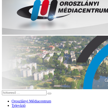
Oroszlányi Médiacentrum
Televízió