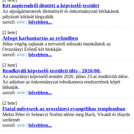
Két napirendről döntött a képviselő-testület
Az alpolgármesterek illetményét és önkormányzati bérlakások
pályázati kiírását tárgyalták
szerző:
ovtv |
bővebben...
[2 hete]
Átfogó karbantartás az erőműben
Július végéig zajlanak a tervszerű műszaki munkálatok az
Oroszlányi Erőmű két blokkján
szerző:
ovtv |
bővebben...
[2 hete]
Rendkívüli képviselő-testületi ülés - 2026/08.
Az oroszlányi képviselő-testület 2026. július 23-ai rendkívüli ülése.
Az adásban az önkormányzat robotkamera rendszerének képét
láthatják.
szerző:
ovtv |
bővebben...
[2 hete]
Fiatal művészek az oroszlányi evangélikus templomban
Mekis Péter és Selmeczi Noémi idézte meg Bach, Vivaldi és Haydn
szellemét
szerző:
ovtv |
bővebben...