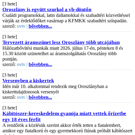
[3 hete]
Oroszlány is együtt szurkol a vb-döntőn
Családi programokkal, latin dallamokkal és szabadtéri közvetítéssel
várják az érdeklődőket vasárnap a KFMKK szabadtéri színpadán.
szerző:
ovtv |
bővebben...
[3 hete]
Tervezett áramszünet lesz Oroszlány több utcájában
Hálózatbővítési munkák miatt 2026. július 17-én, pénteken 8 és
15.30 között szünetelhet az áramszolgáltatás Oroszlány több
pontján.
szerző:
ovtv |
bővebben...
[3 hete]
Versenyben a kiskertek
Idén már 10. alkalommal rendezik meg Oroszlányban a
kiskerttulajdonosok versenyét
szerző:
ovtv |
bővebben...
[3 hete]
Kábítószer-kereskedelem gyanúja miatt vettek őrizetbe
egy 18 éves férfit
A rendőrök a közlésük szerint akkor érték tetten a fiatalembert,
amikor egy fiatalkorú és egy gyermekkorú fiúnak próbált kábítószert