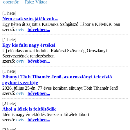
operatőr:
Rácz Viktor
[1 hete]
Nem csak szín-játék volt...
Egy héten át zajlott a KaDarka Színjátszó Tábor a KFMKK-ban
szerző:
ovtv |
bővebben...
[1 hete]
Egy kis falu nagy értékei
Új előadássorozat indult a Rákóczi Szövetség Oroszlányi
Szervezetének rendezésében
szerző:
ovtv |
bővebben...
[1 hete]
Elhunyt Tóth Tihamér Jenő, az oroszlányi televízió
egykori vezetője
2026. július 25-én, 77 éves korában elhunyt Tóth Tihamér Jenő
szerző:
ovtv |
bővebben...
[2 hete]
Ahol a lélek is feltöltődik
Idén is nagy érdeklődés övezte a JóLélek tábort
szerző:
ovtv |
bővebben...
[2 hete]