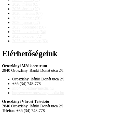
2026. május (65)
2026. április (70)
2026. március (67)
2026. február (56)
2026. január (47)
2025. december (50)
2025. november (54)
2025. október (72)
2025. szeptember (63)
Elérhetőségeink
Oroszlányi Médiacentrum
2840 Oroszlány, Bánki Donát utca 2/J.
Oroszlány, Bánki Donát utca 2/J.
+36 (34) 748-778
info@oroszlanyimedia.hu
https://www.oroszlanyimedia.hu
Oroszlányi Városi Televízió
2840 Oroszlány, Bánki Donát utca 2/J.
Telefon: +36 (34) 748-778