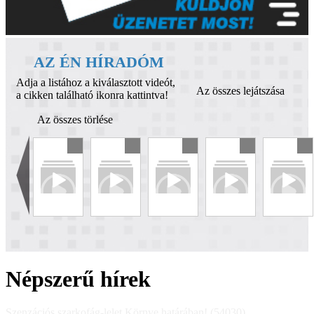
AZ ÉN HÍRADÓM
Adja a listához a kiválasztott videót,
Az összes lejátszása
a cikken található ikonra kattintva!
Az összes törlése
Népszerű hírek
Szenzációs szarkofág-lelet Környe határában! (54030)