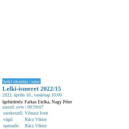
helyi identitás | mise
Lelki-ismeret 2022/15
2022. április 10., vasárnap 10:00
Igehirdetés: Farkas Etelka, Nagy Péter
szerző:
ovtv
| 00:59:07
szerkesztő:
Vénusz Ivett
vágó:
Rácz Viktor
operatőr:
Rácz Viktor