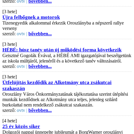
szerző:
ovtv |
bővebben...
[3 hete]
Újra felbőgnek a motorok
Tizenegyedik alkalommal érkezik Oroszlányba a népszerű rallye
verseny
szerző:
ovtv |
bővebben...
[3 hete]
HÉBÉ: húsz tanév után új működési forma következik
Geisztné Gogolák Évával, a HÉBÉ AMI igazgatójával beszélgetünk
az iskola múltjáról, jelenéről és a következő tanév változásairól.
szerző:
ovtv |
bővebben...
[3 hete]
Útfelújítás kezdődik az Alkotmány utca zsákutcai
szakaszán
Oroszlány Város Önkormányzatának tájékoztatása szerint útépítési
munkák kezdődnek az Alkotmány utca teljes, jelenleg szilárd
burkolattal nem rendelkező zsákutcai szakaszán.
szerző:
ovtv |
bővebben...
[4 hete]
25 év közös siker
Dolgozói nappal ünnepelte jubileumát a BorgWarner oroszlányi