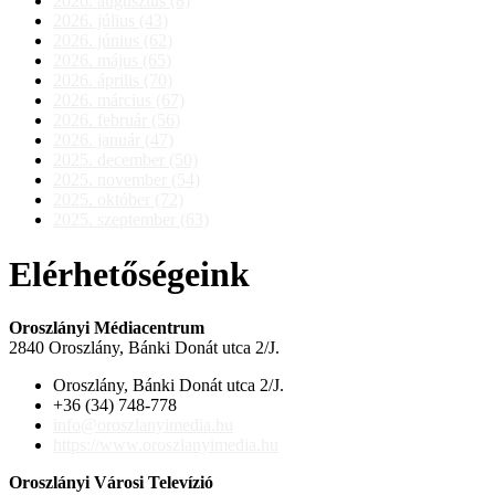
2026. augusztus (8)
2026. július (43)
2026. június (62)
2026. május (65)
2026. április (70)
2026. március (67)
2026. február (56)
2026. január (47)
2025. december (50)
2025. november (54)
2025. október (72)
2025. szeptember (63)
Elérhetőségeink
Oroszlányi Médiacentrum
2840 Oroszlány, Bánki Donát utca 2/J.
Oroszlány, Bánki Donát utca 2/J.
+36 (34) 748-778
info@oroszlanyimedia.hu
https://www.oroszlanyimedia.hu
Oroszlányi Városi Televízió