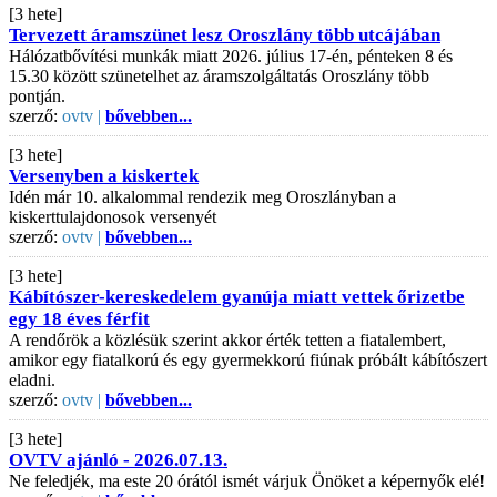
[3 hete]
Tervezett áramszünet lesz Oroszlány több utcájában
Hálózatbővítési munkák miatt 2026. július 17-én, pénteken 8 és
15.30 között szünetelhet az áramszolgáltatás Oroszlány több
pontján.
szerző:
ovtv |
bővebben...
[3 hete]
Versenyben a kiskertek
Idén már 10. alkalommal rendezik meg Oroszlányban a
kiskerttulajdonosok versenyét
szerző:
ovtv |
bővebben...
[3 hete]
Kábítószer-kereskedelem gyanúja miatt vettek őrizetbe
egy 18 éves férfit
A rendőrök a közlésük szerint akkor érték tetten a fiatalembert,
amikor egy fiatalkorú és egy gyermekkorú fiúnak próbált kábítószert
eladni.
szerző:
ovtv |
bővebben...
[3 hete]
OVTV ajánló - 2026.07.13.
Ne feledjék, ma este 20 órától ismét várjuk Önöket a képernyők elé!