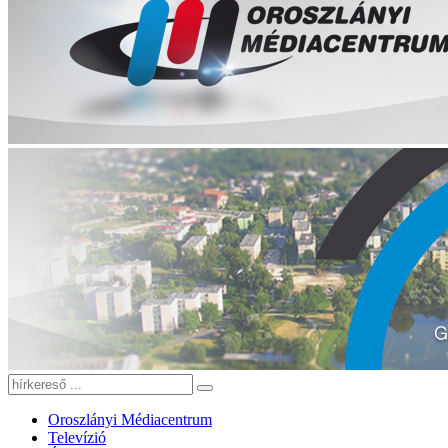
Oroszlányi Médiacentrum
Televízió