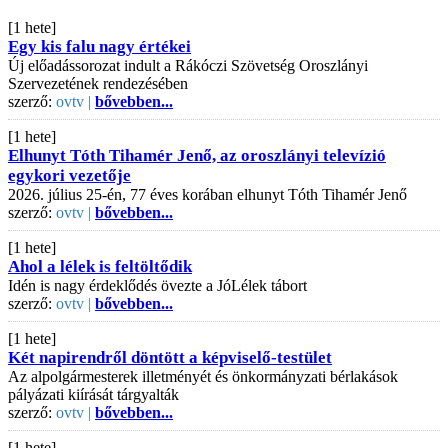
[1 hete]
Egy kis falu nagy értékei
Új előadássorozat indult a Rákóczi Szövetség Oroszlányi
Szervezetének rendezésében
szerző:
ovtv |
bővebben...
[1 hete]
Elhunyt Tóth Tihamér Jenő, az oroszlányi televízió
egykori vezetője
2026. július 25-én, 77 éves korában elhunyt Tóth Tihamér Jenő
szerző:
ovtv |
bővebben...
[1 hete]
Ahol a lélek is feltöltődik
Idén is nagy érdeklődés övezte a JóLélek tábort
szerző:
ovtv |
bővebben...
[1 hete]
Két napirendről döntött a képviselő-testület
Az alpolgármesterek illetményét és önkormányzati bérlakások
pályázati kiírását tárgyalták
szerző:
ovtv |
bővebben...
[1 hete]