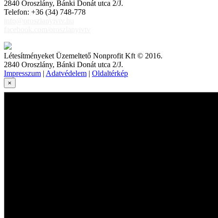
2840 Oroszlány, Bánki Donát utca 2/J.
Telefon: +36 (34) 748-778
info@oroszlanyivtv.hu
facebook.com/oroszlanyivtv
Létesítményeket Üzemeltető Nonprofit Kft © 2016.
2840 Oroszlány, Bánki Donát utca 2/J.
Impresszum
|
Adatvédelem
|
Oldaltérkép
×