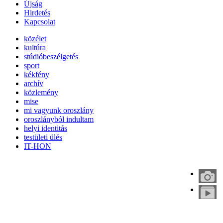
Újság
Hirdetés
Kapcsolat
közélet
kultúra
stúdióbeszélgetés
sport
kékfény
archív
közlemény
mise
mi vagyunk oroszlány
oroszlányból indultam
helyi identitás
testületi ülés
IT-HON