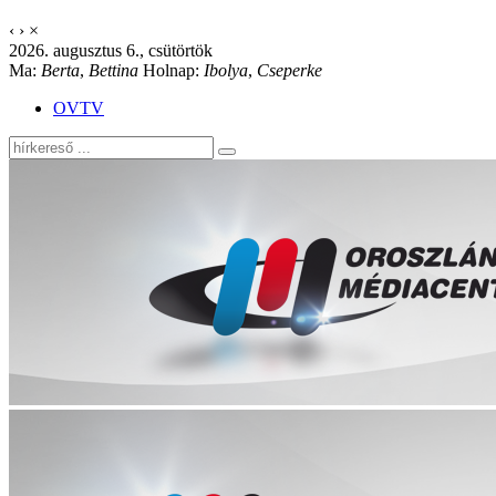
‹
›
×
2026. augusztus 6., csütörtök
Ma:
Berta
,
Bettina
Holnap:
Ibolya
,
Cseperke
OVTV