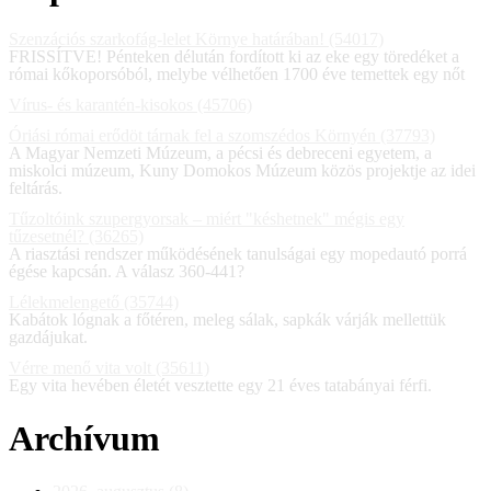
Szenzációs szarkofág-lelet Környe határában! (54017)
FRISSÍTVE! Pénteken délután fordított ki az eke egy töredéket a
római kőkoporsóból, melybe vélhetően 1700 éve temettek egy nőt
Vírus- és karantén-kisokos (45706)
Óriási római erődöt tárnak fel a szomszédos Környén (37793)
A Magyar Nemzeti Múzeum, a pécsi és debreceni egyetem, a
miskolci múzeum, Kuny Domokos Múzeum közös projektje az idei
feltárás.
Tűzoltóink szupergyorsak – miért "késhetnek" mégis egy
tűzesetnél? (36265)
A riasztási rendszer működésének tanulságai egy mopedautó porrá
égése kapcsán. A válasz 360-441?
Lélekmelengető (35744)
Kabátok lógnak a főtéren, meleg sálak, sapkák várják mellettük
gazdájukat.
Vérre menő vita volt (35611)
Egy vita hevében életét vesztette egy 21 éves tatabányai férfi.
Archívum