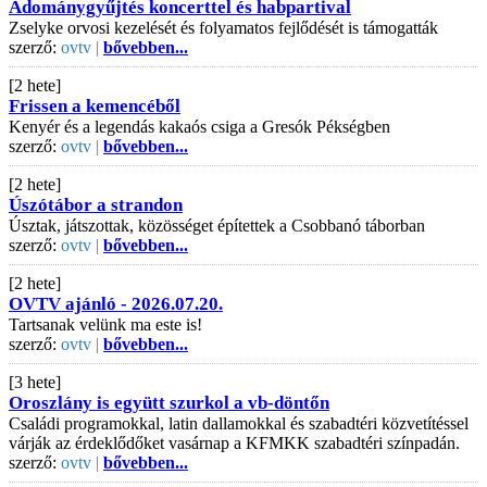
Adománygyűjtés koncerttel és habpartival
Zselyke orvosi kezelését és folyamatos fejlődését is támogatták
szerző:
ovtv |
bővebben...
[2 hete]
Frissen a kemencéből
Kenyér és a legendás kakaós csiga a Gresók Pékségben
szerző:
ovtv |
bővebben...
[2 hete]
Úszótábor a strandon
Úsztak, játszottak, közösséget építettek a Csobbanó táborban
szerző:
ovtv |
bővebben...
[2 hete]
OVTV ajánló - 2026.07.20.
Tartsanak velünk ma este is!
szerző:
ovtv |
bővebben...
[3 hete]
Oroszlány is együtt szurkol a vb-döntőn
Családi programokkal, latin dallamokkal és szabadtéri közvetítéssel
várják az érdeklődőket vasárnap a KFMKK szabadtéri színpadán.
szerző:
ovtv |
bővebben...