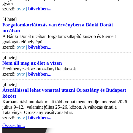
gyára
szerző:
ovtv |
bővebben...
[4 hete]
Forgalomkorlátozás van érvényben a Bánki Donát
utcában
A Bánki Donát utcában forgalomcsillapító küszöb és kiemelt
gyalogátkelőhely épül.
szerző:
ovtv |
bővebben...
[4 hete]
Nem áll meg az élet a vízen
Eredményesek az oroszlányi kajakosok
szerző:
ovtv |
bővebben...
[4 hete]
Átszállással lehet vonattal utazni Oroszlány és Budapest
között
Karbantartási munkák miatt több vonat menetrendje módosul 2026.
július 9–12., valamint július 25–26. között. A változás érinti a
Tatabánya–Oroszlány vasútvonalat is.
szerző:
ovtv |
bővebben...
Összes hír...