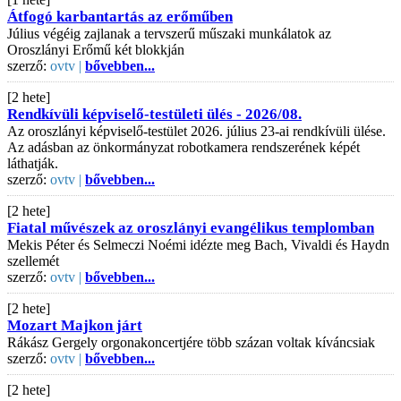
Átfogó karbantartás az erőműben
Július végéig zajlanak a tervszerű műszaki munkálatok az
Oroszlányi Erőmű két blokkján
szerző:
ovtv |
bővebben...
[2 hete]
Rendkívüli képviselő-testületi ülés - 2026/08.
Az oroszlányi képviselő-testület 2026. július 23-ai rendkívüli ülése.
Az adásban az önkormányzat robotkamera rendszerének képét
láthatják.
szerző:
ovtv |
bővebben...
[2 hete]
Fiatal művészek az oroszlányi evangélikus templomban
Mekis Péter és Selmeczi Noémi idézte meg Bach, Vivaldi és Haydn
szellemét
szerző:
ovtv |
bővebben...
[2 hete]
Mozart Majkon járt
Rákász Gergely orgonakoncertjére több százan voltak kíváncsiak
szerző:
ovtv |
bővebben...
[2 hete]