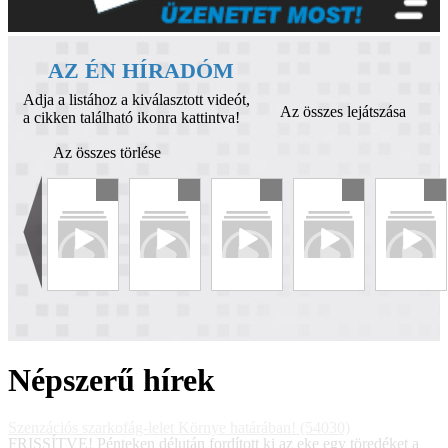
AZ ÉN HÍRADÓM
Adja a listához a kiválasztott videót,
Az összes lejátszása
a cikken található ikonra kattintva!
Az összes törlése
Népszerű hírek
Szenzációs szarkofág-lelet Környe határában! (54030)
FRISSÍTVE! Pénteken délután fordított ki az eke egy töredéket a