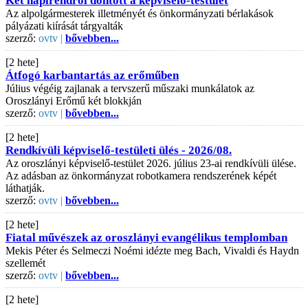
Két napirendről döntött a képviselő-testület
Az alpolgármesterek illetményét és önkormányzati bérlakások
pályázati kiírását tárgyalták
szerző:
ovtv |
bővebben...
[2 hete]
Átfogó karbantartás az erőműben
Július végéig zajlanak a tervszerű műszaki munkálatok az
Oroszlányi Erőmű két blokkján
szerző:
ovtv |
bővebben...
[2 hete]
Rendkívüli képviselő-testületi ülés - 2026/08.
Az oroszlányi képviselő-testület 2026. július 23-ai rendkívüli ülése.
Az adásban az önkormányzat robotkamera rendszerének képét
láthatják.
szerző:
ovtv |
bővebben...
[2 hete]
Fiatal művészek az oroszlányi evangélikus templomban
Mekis Péter és Selmeczi Noémi idézte meg Bach, Vivaldi és Haydn
szellemét
szerző:
ovtv |
bővebben...
[2 hete]