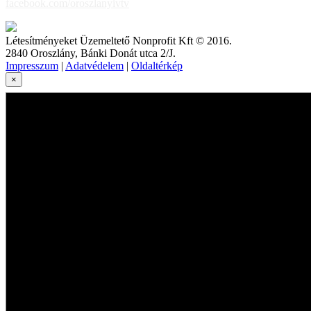
facebook.com/oroszlanyivtv
Létesítményeket Üzemeltető Nonprofit Kft © 2016.
2840 Oroszlány, Bánki Donát utca 2/J.
Impresszum
|
Adatvédelem
|
Oldaltérkép
×