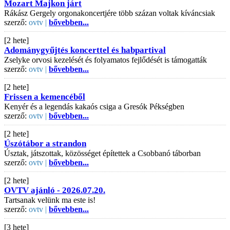
Mozart Majkon járt
Rákász Gergely orgonakoncertjére több százan voltak kíváncsiak
szerző:
ovtv |
bővebben...
[2 hete]
Adománygyűjtés koncerttel és habpartival
Zselyke orvosi kezelését és folyamatos fejlődését is támogatták
szerző:
ovtv |
bővebben...
[2 hete]
Frissen a kemencéből
Kenyér és a legendás kakaós csiga a Gresók Pékségben
szerző:
ovtv |
bővebben...
[2 hete]
Úszótábor a strandon
Úsztak, játszottak, közösséget építettek a Csobbanó táborban
szerző:
ovtv |
bővebben...
[2 hete]
OVTV ajánló - 2026.07.20.
Tartsanak velünk ma este is!
szerző:
ovtv |
bővebben...
[3 hete]