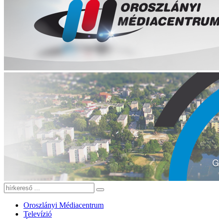
Oroszlányi Médiacentrum
Televízió