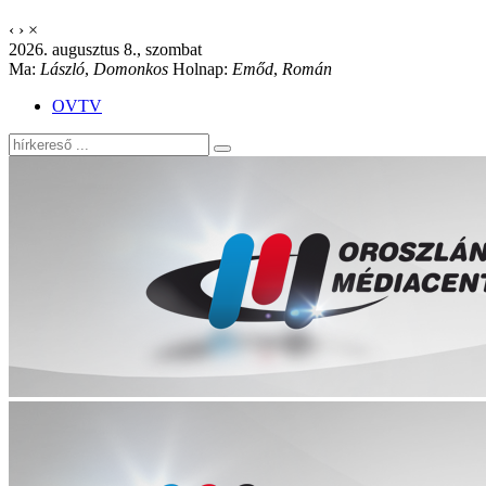
‹
›
×
2026. augusztus 8., szombat
Ma:
László
,
Domonkos
Holnap:
Emőd
,
Román
OVTV