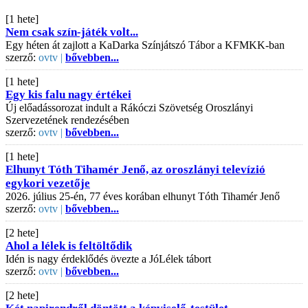
[1 hete]
Nem csak szín-játék volt...
Egy héten át zajlott a KaDarka Színjátszó Tábor a KFMKK-ban
szerző:
ovtv |
bővebben...
[1 hete]
Egy kis falu nagy értékei
Új előadássorozat indult a Rákóczi Szövetség Oroszlányi
Szervezetének rendezésében
szerző:
ovtv |
bővebben...
[1 hete]
Elhunyt Tóth Tihamér Jenő, az oroszlányi televízió
egykori vezetője
2026. július 25-én, 77 éves korában elhunyt Tóth Tihamér Jenő
szerző:
ovtv |
bővebben...
[2 hete]
Ahol a lélek is feltöltődik
Idén is nagy érdeklődés övezte a JóLélek tábort
szerző:
ovtv |
bővebben...
[2 hete]