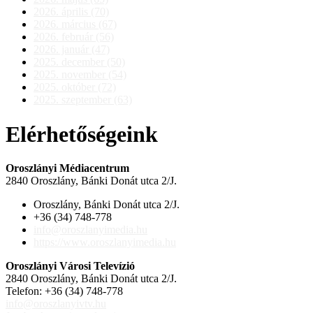
2026. április (70)
2026. március (67)
2026. február (56)
2026. január (47)
2025. december (50)
2025. november (54)
2025. október (72)
2025. szeptember (63)
Elérhetőségeink
Oroszlányi Médiacentrum
2840 Oroszlány, Bánki Donát utca 2/J.
Oroszlány, Bánki Donát utca 2/J.
+36 (34) 748-778
info@oroszlanyimedia.hu
https://www.oroszlanyimedia.hu
Oroszlányi Városi Televízió
2840 Oroszlány, Bánki Donát utca 2/J.
Telefon: +36 (34) 748-778
info@oroszlanyivtv.hu