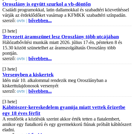
Oroszlány is együtt szurkol a vb-döntőn
Családi programokkal, latin dallamokkal és szabadtéri közvetítéssel
várják az érdeklődőket vasárnap a KFMKK szabadtéri színpadán.
szerző:
ovtv |
bővebben...
[3 hete]
Tervezett áramszünet lesz Oroszlány több utcájában
Hálózatbővítési munkák miatt 2026. július 17-én, pénteken 8 és
15.30 között szünetelhet az áramszolgáltatás Oroszlány több
pontján.
szerző:
ovtv |
bővebben...
[3 hete]
Versenyben a kiskertek
Idén már 10. alkalommal rendezik meg Oroszlányban a
kiskerttulajdonosok versenyét
szerző:
ovtv |
bővebben...
[3 hete]
Kábítószer-kereskedelem gyanúja miatt vettek őrizetbe
egy 18 éves férfit
A rendőrök a közlésük szerint akkor érték tetten a fiatalembert,
amikor egy fiatalkorú és egy gyermekkorú fiúnak próbált kábítószert
eladni.