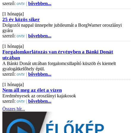
szerző:
ovtv |
bővebben...
[1 hónapja]
25 év közös siker
Dolgozói nappal ünnepelte jubileumát a BorgWarner oroszlányi
gyára
szerző:
ovtv |
bővebben...
[1 hónapja]
Forgalomkorlátozás van érvényben a Bánki Donát
utcában
A Bánki Donát utcában forgalomcsillapító küszöb és kiemelt
gyalogátkelőhely épül.
szerző:
ovtv |
bővebben...
[1 hónapja]
Nem áll meg az élet a vízen
Eredményesek az oroszlányi kajakosok
szerző:
ovtv |
bővebben...
Összes hír...