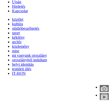
Újság
Hirdetés
Kapcsolat
közélet
kultúra
stúdióbeszélgetés
sport
kékfény
archív
közlemény
mise
mi vagyunk oroszlány
oroszlányból indultam
helyi identitás
testületi ülés
IT-HON