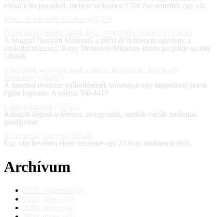
római kőkoporsóból, melybe vélhetően 1700 éve temettek egy nőt
Vírus- és karantén-kisokos (45713)
Óriási római erődöt tárnak fel a szomszédos Környén (37801)
A Magyar Nemzeti Múzeum, a pécsi és debreceni egyetem, a
miskolci múzeum, Kuny Domokos Múzeum közös projektje az idei
feltárás.
Tűzoltóink szupergyorsak – miért "késhetnek" mégis egy
tűzesetnél? (36281)
A riasztási rendszer működésének tanulságai egy mopedautó porrá
égése kapcsán. A válasz 360-441?
Lélekmelengető (35753)
Kabátok lógnak a főtéren, meleg sálak, sapkák várják mellettük
gazdájukat.
Vérre menő vita volt (35620)
Egy vita hevében életét vesztette egy 21 éves tatabányai férfi.
Archívum
2026. augusztus (8)
2026. július (43)
2026. június (62)
2026. május (65)