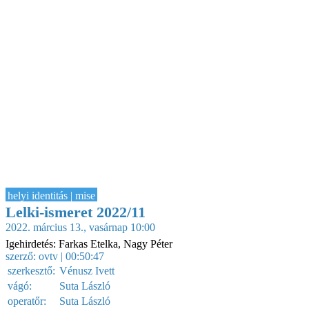
helyi identitás | mise
Lelki-ismeret 2022/11
2022. március 13., vasárnap 10:00
Igehirdetés: Farkas Etelka, Nagy Péter
szerző:
ovtv
| 00:50:47
szerkesztő:
Vénusz Ivett
vágó:
Suta László
operatőr:
Suta László