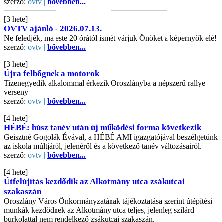
szerző:
ovtv |
bővebben...
[3 hete]
OVTV ajánló - 2026.07.13.
Ne feledjék, ma este 20 órától ismét várjuk Önöket a képernyők elé!
szerző:
ovtv |
bővebben...
[3 hete]
Újra felbőgnek a motorok
Tizenegyedik alkalommal érkezik Oroszlányba a népszerű rallye
verseny
szerző:
ovtv |
bővebben...
[4 hete]
HÉBÉ: húsz tanév után új működési forma következik
Geisztné Gogolák Évával, a HÉBÉ AMI igazgatójával beszélgetünk
az iskola múltjáról, jelenéről és a következő tanév változásairól.
szerző:
ovtv |
bővebben...
[4 hete]
Útfelújítás kezdődik az Alkotmány utca zsákutcai
szakaszán
Oroszlány Város Önkormányzatának tájékoztatása szerint útépítési
munkák kezdődnek az Alkotmány utca teljes, jelenleg szilárd
burkolattal nem rendelkező zsákutcai szakaszán.