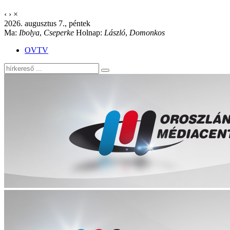
‹
›
×
2026. augusztus 7., péntek
Ma:
Ibolya
,
Cseperke
Holnap:
László
,
Domonkos
OVTV