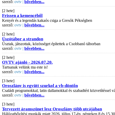
szerző:
ovtv |
bővebben...
[2 hete]
Frissen a kemencéből
Kenyér és a legendás kakaós csiga a Gresók Pékségben
szerző:
ovtv |
bővebben...
[2 hete]
Úszótábor a strandon
Úsztak, játszottak, közösséget építettek a Csobbanó táborban
szerző:
ovtv |
bővebben...
[2 hete]
OVTV ajánló - 2026.07.20.
Tartsanak velünk ma este is!
szerző:
ovtv |
bővebben...
[3 hete]
Oroszlány is együtt szurkol a vb-döntőn
Családi programokkal, latin dallamokkal és szabadtéri közvetítéssel
szerző:
ovtv |
bővebben...
[3 hete]
Tervezett áramszünet lesz Oroszlány több utcájában
Hálózatbővítési munkák miatt 2026. július 17-én, pénteken 8 és 15.30