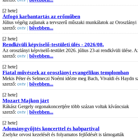
[2 hete]
Átfogó karbantartás az erőműben
Július végéig zajlanak a tervszerű műszaki munkálatok az Oroszlányi
szerző:
ovtv |
bővebben...
[2 hete]
Rendkívüli képviselő-testületi ülés - 2026/08.
Az oroszlányi képviselő-testület 2026. július 23-ai rendkívüli ülése
szerző:
ovtv |
bővebben...
[2 hete]
Fiatal művészek az oroszlányi evangélikus templomban
Mekis Péter és Selmeczi Noémi idézte meg Bach, Vivaldi és Haydn s
szerző:
ovtv |
bővebben...
[2 hete]
Mozart Majkon járt
Rákász Gergely orgonakoncertjére több százan voltak kíváncsiak
szerző:
ovtv |
bővebben...
[2 hete]
Adománygyűjtés koncerttel és habpartival
Zselyke orvosi kezelését és folyamatos fejlődését is támogatták