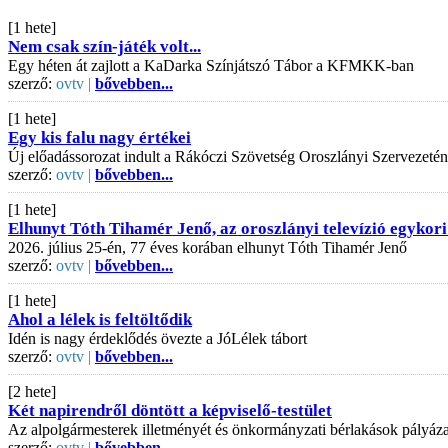
[1 hete]
Nem csak szín-játék volt...
Egy héten át zajlott a KaDarka Színjátszó Tábor a KFMKK-ban
szerző:
ovtv |
bővebben...
[1 hete]
Egy kis falu nagy értékei
Új előadássorozat indult a Rákóczi Szövetség Oroszlányi Szervezeté
szerző:
ovtv |
bővebben...
[1 hete]
Elhunyt Tóth Tihamér Jenő, az oroszlányi televízió egykori
2026. július 25-én, 77 éves korában elhunyt Tóth Tihamér Jenő
szerző:
ovtv |
bővebben...
[1 hete]
Ahol a lélek is feltöltődik
Idén is nagy érdeklődés övezte a JóLélek tábort
szerző:
ovtv |
bővebben...
[2 hete]
Két napirendről döntött a képviselő-testület
Az alpolgármesterek illetményét és önkormányzati bérlakások pályázati
szerző:
ovtv |
bővebben...