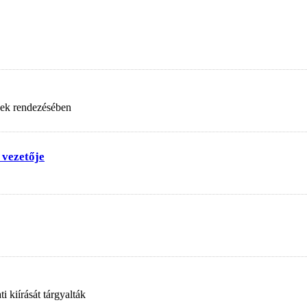
nek rendezésében
 vezetője
 kiírását tárgyalták