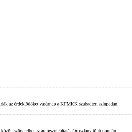
 várják az érdeklődőket vasárnap a KFMKK szabadtéri színpadán.
 között szünetelhet az áramszolgáltatás Oroszlány több pontján.