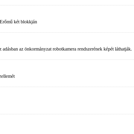
 Erőmű két blokkján
. Az adásban az önkormányzat robotkamera rendszerének képét láthatják.
zellemét