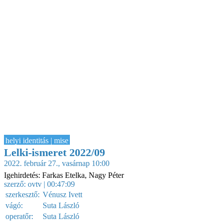
helyi identitás | mise
Lelki-ismeret 2022/09
2022. február 27., vasárnap 10:00
Igehirdetés: Farkas Etelka, Nagy Péter
szerző:
ovtv
| 00:47:09
szerkesztő:
Vénusz Ivett
vágó:
Suta László
operatőr:
Suta László