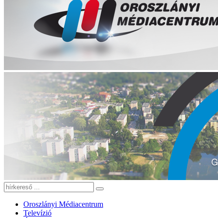
Oroszlányi Médiacentrum
Televízió