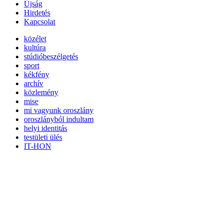
Újság
Hirdetés
Kapcsolat
közélet
kultúra
stúdióbeszélgetés
sport
kékfény
archív
közlemény
mise
mi vagyunk oroszlány
oroszlányból indultam
helyi identitás
testületi ülés
IT-HON