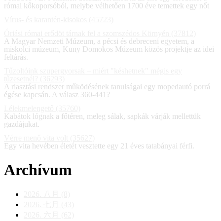
római kőkoporsóból, melybe vélhetően 1700 éve temettek egy nőt
Vírus- és karantén-kisokos (45723)
Óriási római erődöt tárnak fel a szomszédos Környén (37812)
A Magyar Nemzeti Múzeum, a pécsi és debreceni egyetem, a
miskolci múzeum, Kuny Domokos Múzeum közös projektje az idei
feltárás.
Tűzoltóink szupergyorsak – miért "késhetnek" mégis egy
tűzesetnél? (36293)
A riasztási rendszer működésének tanulságai egy mopedautó porrá
égése kapcsán. A válasz 360-441?
Lélekmelengető (35760)
Kabátok lógnak a főtéren, meleg sálak, sapkák várják mellettük
gazdájukat.
Vérre menő vita volt (35627)
Egy vita hevében életét vesztette egy 21 éves tatabányai férfi.
Archívum
2026. 八月 (8)
2026. 七月 (43)
2026. 六月 (62)