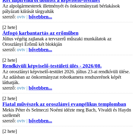
Két napirendről döntött a képviselő-testület
Az alpolgármesterek illetményét és önkormányzati bérlakások
pályázati kiírását tárgyalták
szerző:
ovtv |
bővebben...
[2 hete]
Átfogó karbantartás az erőműben
Július végéig zajlanak a tervszerű műszaki munkálatok az
Oroszlányi Erőmű két blokkján
szerző:
ovtv |
bővebben...
[2 hete]
Rendkívüli képviselő-testületi ülés - 2026/08.
Az oroszlányi képviselő-testület 2026. július 23-ai rendkívüli ülése.
Az adásban az önkormányzat robotkamera rendszerének képét
láthatják.
szerző:
ovtv |
bővebben...
[2 hete]
Fiatal művészek az oroszlányi evangélikus templomban
Mekis Péter és Selmeczi Noémi idézte meg Bach, Vivaldi és Haydn
szellemét
szerző:
ovtv |
bővebben...
[2 hete]