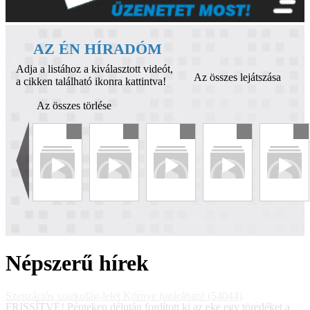
AZ ÉN HÍRADÓM
Adja a listához a kiválasztott videót,
Az összes lejátszása
a cikken található ikonra kattintva!
Az összes törlése
Népszerű hírek
Szenzációs szarkofág-lelet Környe határában! (54044)
FRISSÍTVE! Pénteken délután fordított ki az eke egy töredéket a