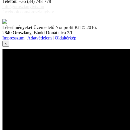
Telefon: +36 (34) 748-778
info@oroszlanyivtv.hu
facebook.com/oroszlanyivtv
Létesítményeket Üzemeltető Nonprofit Kft © 2016.
2840 Oroszlány, Bánki Donát utca 2/J.
Impresszum
|
Adatvédelem
|
Oldaltérkép
×