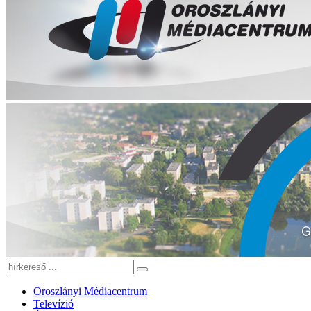
Oroszlányi Médiacentrum
Televízió