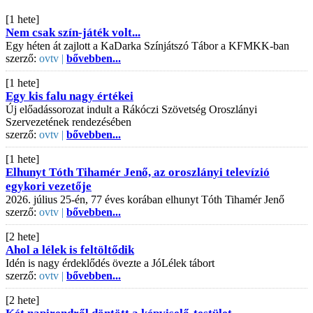
[1 hete]
Nem csak szín-játék volt...
Egy héten át zajlott a KaDarka Színjátszó Tábor a KFMKK-ban
szerző:
ovtv |
bővebben...
[1 hete]
Egy kis falu nagy értékei
Új előadássorozat indult a Rákóczi Szövetség Oroszlányi
Szervezetének rendezésében
szerző:
ovtv |
bővebben...
[1 hete]
Elhunyt Tóth Tihamér Jenő, az oroszlányi televízió
egykori vezetője
2026. július 25-én, 77 éves korában elhunyt Tóth Tihamér Jenő
szerző:
ovtv |
bővebben...
[2 hete]
Ahol a lélek is feltöltődik
Idén is nagy érdeklődés övezte a JóLélek tábort
szerző:
ovtv |
bővebben...
[2 hete]