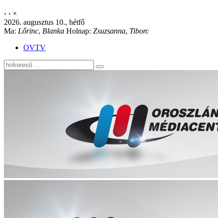
‹
›
×
2026. augusztus 10., hétfő
Ma:
Lőrinc
,
Blanka
Holnap:
Zsuzsanna
,
Tiborc
OVTV