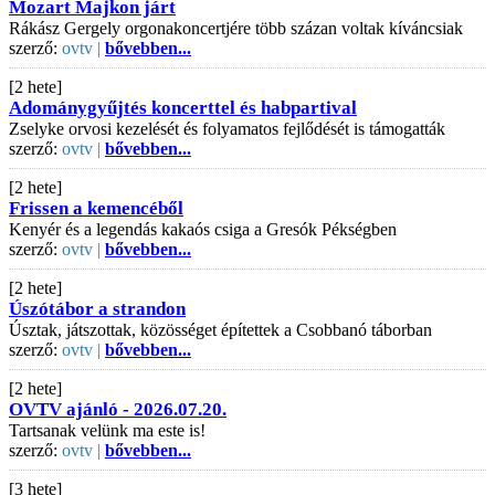
Mozart Majkon járt
Rákász Gergely orgonakoncertjére több százan voltak kíváncsiak
szerző:
ovtv |
bővebben...
[2 hete]
Adománygyűjtés koncerttel és habpartival
Zselyke orvosi kezelését és folyamatos fejlődését is támogatták
szerző:
ovtv |
bővebben...
[2 hete]
Frissen a kemencéből
Kenyér és a legendás kakaós csiga a Gresók Pékségben
szerző:
ovtv |
bővebben...
[2 hete]
Úszótábor a strandon
Úsztak, játszottak, közösséget építettek a Csobbanó táborban
szerző:
ovtv |
bővebben...
[2 hete]
OVTV ajánló - 2026.07.20.
Tartsanak velünk ma este is!
szerző:
ovtv |
bővebben...
[3 hete]