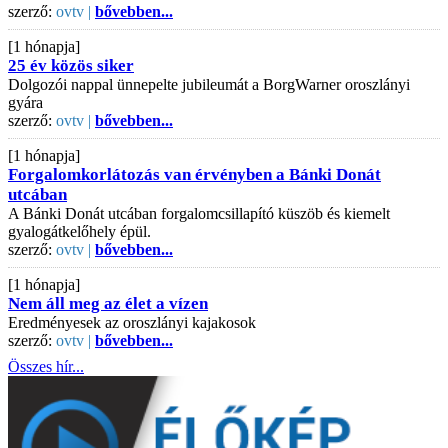
szerző:
ovtv |
bővebben...
[1 hónapja]
25 év közös siker
Dolgozói nappal ünnepelte jubileumát a BorgWarner oroszlányi
gyára
szerző:
ovtv |
bővebben...
[1 hónapja]
Forgalomkorlátozás van érvényben a Bánki Donát
utcában
A Bánki Donát utcában forgalomcsillapító küszöb és kiemelt
gyalogátkelőhely épül.
szerző:
ovtv |
bővebben...
[1 hónapja]
Nem áll meg az élet a vízen
Eredményesek az oroszlányi kajakosok
szerző:
ovtv |
bővebben...
Összes hír...