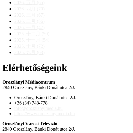
2026. 五月 (65)
2026. 四月 (70)
2026. 三月 (67)
2026. 二月 (56)
2026. 一月 (47)
2025. 十二月 (50)
2025. 十一月 (54)
2025. 十月 (72)
2025. 九月 (63)
Elérhetőségeink
Oroszlányi Médiacentrum
2840 Oroszlány, Bánki Donát utca 2/J.
Oroszlány, Bánki Donát utca 2/J.
+36 (34) 748-778
info@oroszlanyimedia.hu
https://www.oroszlanyimedia.hu
Oroszlányi Városi Televízió
2840 Oroszlány, Bánki Donát utca 2/J.