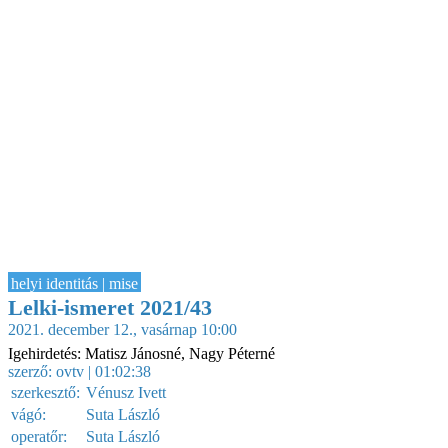
helyi identitás | mise
Lelki-ismeret 2021/43
2021. december 12., vasárnap 10:00
Igehirdetés: Matisz Jánosné, Nagy Péterné
szerző:
ovtv
| 01:02:38
szerkesztő:
Vénusz Ivett
vágó:
Suta László
operatőr:
Suta László