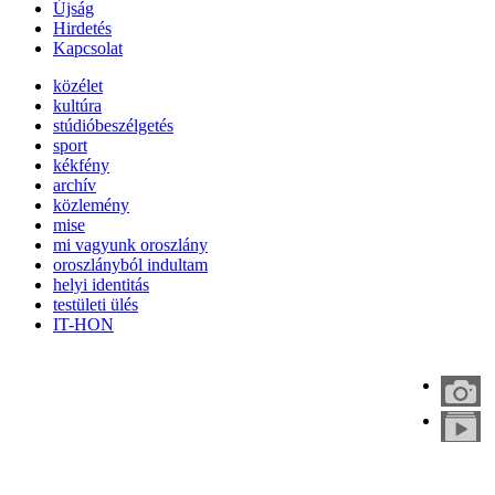
Újság
Hirdetés
Kapcsolat
közélet
kultúra
stúdióbeszélgetés
sport
kékfény
archív
közlemény
mise
mi vagyunk oroszlány
oroszlányból indultam
helyi identitás
testületi ülés
IT-HON