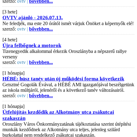
szerző:
ovtv |
bővebben...
[3 hete]
OVTV ajánló - 2026.07.13.
Ne feledjék, ma este 20 órától ismét várjuk Önöket a képernyők elé!
szerző:
ovtv |
bővebben...
[4 hete]
Újra felbőgnek a motorok
Tizenegyedik alkalommal érkezik Oroszlányba a népszerű rallye
verseny
szerző:
ovtv |
bővebben...
[1 hónapja]
HÉBÉ: húsz tanév után új működési forma következik
Geisztné Gogolák Évával, a HÉBÉ AMI igazgatójával beszélgetünk
az iskola múltjáról, jelenéről és a következő tanév változásairól.
szerző:
ovtv |
bővebben...
[1 hónapja]
Útfelújítás kezdődik az Alkotmány utca zsákutcai
szakaszán
Oroszlány Város Önkormányzatának tájékoztatása szerint útépítési
munkák kezdődnek az Alkotmány utca teljes, jelenleg szilárd
burkolattal nem rendelkező zsákutcai szakaszán.