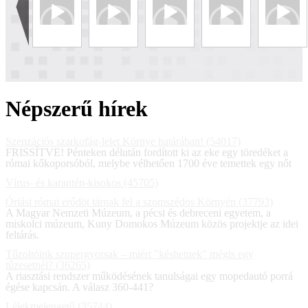
Népszerű hírek
Szenzációs szarkofág-lelet Környe határában! (54017)
FRISSÍTVE! Pénteken délután fordított ki az eke egy töredéket a
római kőkoporsóból, melybe vélhetően 1700 éve temettek egy nőt
Vírus- és karantén-kisokos (45705)
Óriási római erődöt tárnak fel a szomszédos Környén (37793)
A Magyar Nemzeti Múzeum, a pécsi és debreceni egyetem, a
miskolci múzeum, Kuny Domokos Múzeum közös projektje az idei
feltárás.
Tűzoltóink szupergyorsak – miért "késhetnek" mégis egy
tűzesetnél? (36265)
A riasztási rendszer működésének tanulságai egy mopedautó porrá
égése kapcsán. A válasz 360-441?
Lélekmelengető (35744)