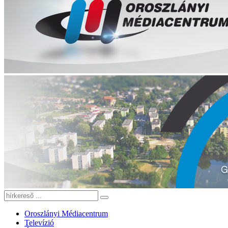
Oroszlányi Médiacentrum
Televízió