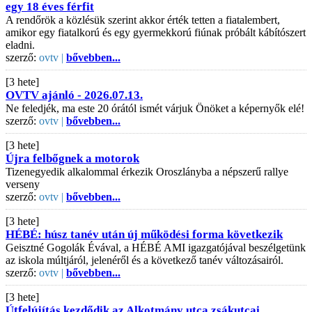
egy 18 éves férfit
A rendőrök a közlésük szerint akkor érték tetten a fiatalembert,
amikor egy fiatalkorú és egy gyermekkorú fiúnak próbált kábítószert
eladni.
szerző:
ovtv |
bővebben...
[3 hete]
OVTV ajánló - 2026.07.13.
Ne feledjék, ma este 20 órától ismét várjuk Önöket a képernyők elé!
szerző:
ovtv |
bővebben...
[3 hete]
Újra felbőgnek a motorok
Tizenegyedik alkalommal érkezik Oroszlányba a népszerű rallye
verseny
szerző:
ovtv |
bővebben...
[3 hete]
HÉBÉ: húsz tanév után új működési forma következik
Geisztné Gogolák Évával, a HÉBÉ AMI igazgatójával beszélgetünk
az iskola múltjáról, jelenéről és a következő tanév változásairól.
szerző:
ovtv |
bővebben...
[3 hete]
Útfelújítás kezdődik az Alkotmány utca zsákutcai