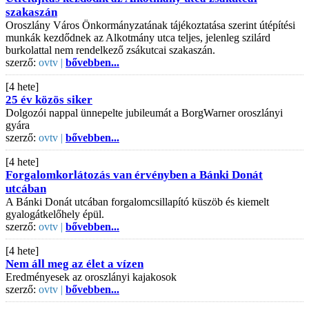
szakaszán
Oroszlány Város Önkormányzatának tájékoztatása szerint útépítési
munkák kezdődnek az Alkotmány utca teljes, jelenleg szilárd
burkolattal nem rendelkező zsákutcai szakaszán.
szerző:
ovtv |
bővebben...
[4 hete]
25 év közös siker
Dolgozói nappal ünnepelte jubileumát a BorgWarner oroszlányi
gyára
szerző:
ovtv |
bővebben...
[4 hete]
Forgalomkorlátozás van érvényben a Bánki Donát
utcában
A Bánki Donát utcában forgalomcsillapító küszöb és kiemelt
gyalogátkelőhely épül.
szerző:
ovtv |
bővebben...
[4 hete]
Nem áll meg az élet a vízen
Eredményesek az oroszlányi kajakosok
szerző:
ovtv |
bővebben...