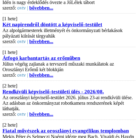
Idén is nagy érdeklődés övezte a JóLélek tábort
szerző:
ovtv |
bővebben...
[1 hete]
Két napirendről döntött a képviselő-testület
Az alpolgármesterek illetményét és önkormányzati bérlakások
pályázati kiírását tárgyalták
szerző:
ovtv |
bővebben...
[1 hete]
Átfogó karbantartás az erőműben
Július végéig zajlanak a tervszerű műszaki munkálatok az
Oroszlányi Erőmű két blokkján
szerző:
ovtv |
bővebben...
[2 hete]
Rendkívüli képviselő-testületi ülés - 2026/08.
Az oroszlányi képviselő-testület 2026. július 23-ai rendkívüli ülése.
Az adásban az önkormányzat robotkamera rendszerének képét
láthatják.
szerző:
ovtv |
bővebben...
[2 hete]
Fiatal művészek az oroszlányi evangélikus templomban
Mekis Péter és Selmeczi Noémi idézte meg Bach, Vivaldi és Haydn