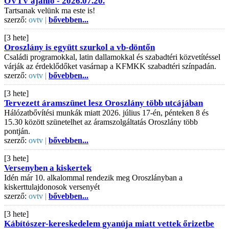
OVTV ajánló - 2026.07.20.
Tartsanak velünk ma este is!
szerző:
ovtv |
bővebben...
[3 hete]
Oroszlány is együtt szurkol a vb-döntőn
Családi programokkal, latin dallamokkal és szabadtéri közvetítéssel
várják az érdeklődőket vasárnap a KFMKK szabadtéri színpadán.
szerző:
ovtv |
bővebben...
[3 hete]
Tervezett áramszünet lesz Oroszlány több utcájában
Hálózatbővítési munkák miatt 2026. július 17-én, pénteken 8 és
15.30 között szünetelhet az áramszolgáltatás Oroszlány több
pontján.
szerző:
ovtv |
bővebben...
[3 hete]
Versenyben a kiskertek
Idén már 10. alkalommal rendezik meg Oroszlányban a
kiskerttulajdonosok versenyét
szerző:
ovtv |
bővebben...
[3 hete]
Kábítószer-kereskedelem gyanúja miatt vettek őrizetbe