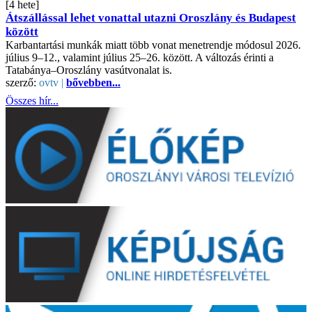
[4 hete]
Átszállással lehet vonattal utazni Oroszlány és Budapest
között
Karbantartási munkák miatt több vonat menetrendje módosul 2026.
július 9–12., valamint július 25–26. között. A változás érinti a
Tatabánya–Oroszlány vasútvonalat is.
szerző:
ovtv |
bővebben...
Összes hír...