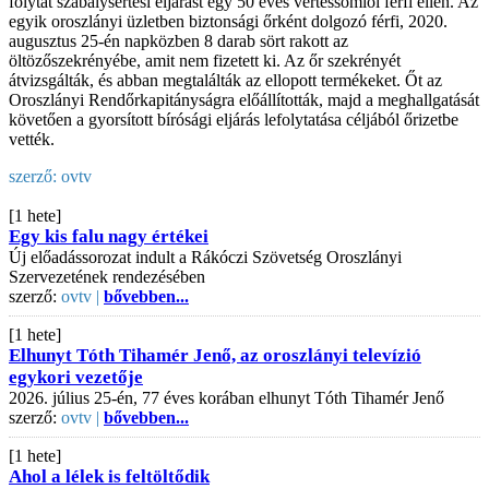
folytat szabálysértési eljárást egy 50 éves vértessomlói férfi ellen. Az
egyik oroszlányi üzletben biztonsági őrként dolgozó férfi, 2020.
augusztus 25-én napközben 8 darab sört rakott az
öltözőszekrényébe, amit nem fizetett ki. Az őr szekrényét
átvizsgálták, és abban megtalálták az ellopott termékeket. Őt az
Oroszlányi Rendőrkapitányságra előállították, majd a meghallgatását
követően a gyorsított bírósági eljárás lefolytatása céljából őrizetbe
vették.
szerző:
ovtv
[1 hete]
Egy kis falu nagy értékei
Új előadássorozat indult a Rákóczi Szövetség Oroszlányi
Szervezetének rendezésében
szerző:
ovtv |
bővebben...
[1 hete]
Elhunyt Tóth Tihamér Jenő, az oroszlányi televízió
egykori vezetője
2026. július 25-én, 77 éves korában elhunyt Tóth Tihamér Jenő
szerző:
ovtv |
bővebben...
[1 hete]
Ahol a lélek is feltöltődik