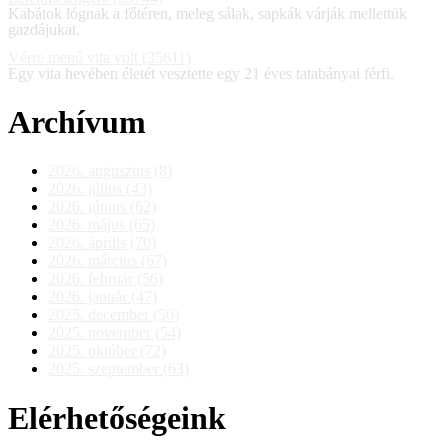
Kabátok lógnak a főtéren, meleg sálak, sapkák várják mellettük
gazdájukat.
Vérre menő vita volt (35611)
Egy vita hevében életét vesztette egy 21 éves tatabányai férfi.
Archívum
2026. augusztus (8)
2026. július (43)
2026. június (62)
2026. május (65)
2026. április (70)
2026. március (67)
2026. február (56)
2026. január (47)
2025. december (50)
2025. november (54)
2025. október (72)
2025. szeptember (63)
Elérhetőségeink