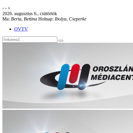
‹
›
×
2026. augusztus 6., csütörtök
Ma:
Berta
,
Bettina
Holnap:
Ibolya
,
Cseperke
OVTV