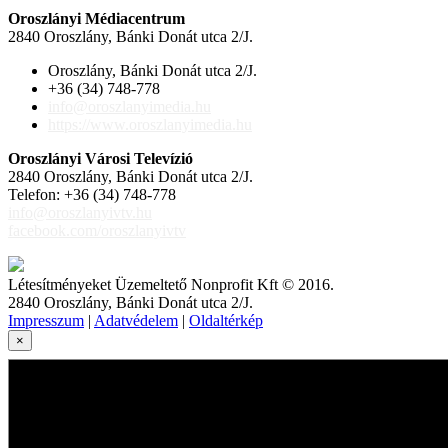
Oroszlányi Médiacentrum
2840 Oroszlány, Bánki Donát utca 2/J.
Oroszlány, Bánki Donát utca 2/J.
+36 (34) 748-778
info@oroszlanyimedia.hu
https://www.oroszlanyimedia.hu
Oroszlányi Városi Televízió
2840 Oroszlány, Bánki Donát utca 2/J.
Telefon: +36 (34) 748-778
info@oroszlanyivtv.hu
facebook.com/oroszlanyivtv
Létesítményeket Üzemeltető Nonprofit Kft © 2016.
2840 Oroszlány, Bánki Donát utca 2/J.
Impresszum
|
Adatvédelem
|
Oldaltérkép
×