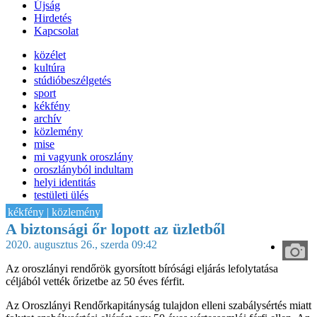
Újság
Hirdetés
Kapcsolat
közélet
kultúra
stúdióbeszélgetés
sport
kékfény
archív
közlemény
mise
mi vagyunk oroszlány
oroszlányból indultam
helyi identitás
testületi ülés
IT-HON
kékfény | közlemény
A biztonsági őr lopott az üzletből
2020. augusztus 26., szerda 09:42
Az oroszlányi rendőrök gyorsított bírósági eljárás lefolytatása
céljából vették őrizetbe az 50 éves férfit.
Az Oroszlányi Rendőrkapitányság tulajdon elleni szabálysértés miatt