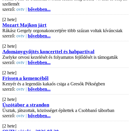
szellemét
szerző:
ovtv |
bővebben...
[2 hete]
Mozart Majkon járt
Rákász Gergely orgonakoncertjére több százan voltak kíváncsiak
szerző:
ovtv |
bővebben...
[2 hete]
Adománygyűjtés koncerttel és habpartival
Zselyke orvosi kezelését és folyamatos fejlődését is támogatták
szerző:
ovtv |
bővebben...
[2 hete]
Frissen a kemencéből
Kenyér és a legendás kakaós csiga a Gresók Pékségben
szerző:
ovtv |
bővebben...
[2 hete]
Úszótábor a strandon
Úsztak, játszottak, közösséget építettek a Csobbanó táborban
szerző:
ovtv |
bővebben...
[2 hete]