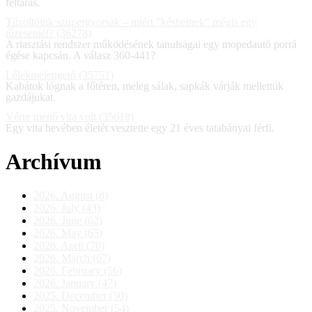
feltárás.
Tűzoltóink szupergyorsak – miért "késhetnek" mégis egy
tűzesetnél? (36278)
A riasztási rendszer működésének tanulságai egy mopedautó porrá
égése kapcsán. A válasz 360-441?
Lélekmelengető (35751)
Kabátok lógnak a főtéren, meleg sálak, sapkák várják mellettük
gazdájukat.
Vérre menő vita volt (35618)
Egy vita hevében életét vesztette egy 21 éves tatabányai férfi.
Archívum
2026. August (8)
2026. July (43)
2026. June (62)
2026. May (65)
2026. April (70)
2026. March (67)
2026. February (56)
2026. January (47)
2025. December (50)
2025. November (54)