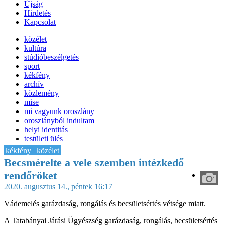
Újság
Hirdetés
Kapcsolat
közélet
kultúra
stúdióbeszélgetés
sport
kékfény
archív
közlemény
mise
mi vagyunk oroszlány
oroszlányból indultam
helyi identitás
testületi ülés
IT-HON
kékfény | közélet
Becsmérelte a vele szemben intézkedő
rendőröket
2020. augusztus 14., péntek 16:17
Vádemelés garázdaság, rongálás és becsületsértés vétsége miatt.
A Tatabányai Járási Ügyészség garázdaság, rongálás, becsületsértés