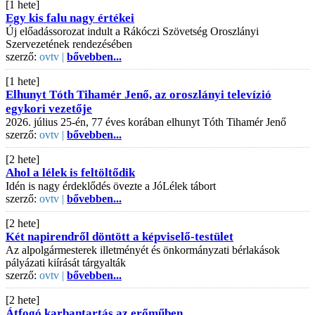
[1 hete]
Egy kis falu nagy értékei
Új előadássorozat indult a Rákóczi Szövetség Oroszlányi
Szervezetének rendezésében
szerző:
ovtv |
bővebben...
[1 hete]
Elhunyt Tóth Tihamér Jenő, az oroszlányi televízió
egykori vezetője
2026. július 25-én, 77 éves korában elhunyt Tóth Tihamér Jenő
szerző:
ovtv |
bővebben...
[2 hete]
Ahol a lélek is feltöltődik
Idén is nagy érdeklődés övezte a JóLélek tábort
szerző:
ovtv |
bővebben...
[2 hete]
Két napirendről döntött a képviselő-testület
Az alpolgármesterek illetményét és önkormányzati bérlakások
pályázati kiírását tárgyalták
szerző:
ovtv |
bővebben...
[2 hete]
Átfogó karbantartás az erőműben