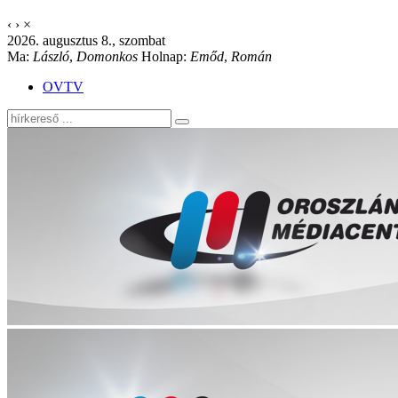
‹
›
×
2026. augusztus 8., szombat
Ma:
László
,
Domonkos
Holnap:
Emőd
,
Román
OVTV