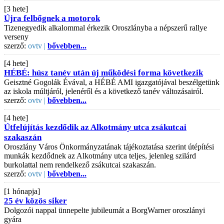
[3 hete]
Újra felbőgnek a motorok
Tizenegyedik alkalommal érkezik Oroszlányba a népszerű rallye
verseny
szerző:
ovtv |
bővebben...
[4 hete]
HÉBÉ: húsz tanév után új működési forma következik
Geisztné Gogolák Évával, a HÉBÉ AMI igazgatójával beszélgetünk
az iskola múltjáról, jelenéről és a következő tanév változásairól.
szerző:
ovtv |
bővebben...
[4 hete]
Útfelújítás kezdődik az Alkotmány utca zsákutcai
szakaszán
Oroszlány Város Önkormányzatának tájékoztatása szerint útépítési
munkák kezdődnek az Alkotmány utca teljes, jelenleg szilárd
burkolattal nem rendelkező zsákutcai szakaszán.
szerző:
ovtv |
bővebben...
[1 hónapja]
25 év közös siker
Dolgozói nappal ünnepelte jubileumát a BorgWarner oroszlányi
gyára