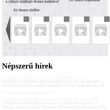
a cikken található ikonra kattintva!
Az összes törlése
Népszerű hírek
Szenzációs szarkofág-lelet Környe határában! (54028)
FRISSÍTVE! Pénteken délután fordított ki az eke egy töredéket a
római kőkoporsóból, melybe vélhetően 1700 éve temettek egy nőt
Vírus- és karantén-kisokos (45711)
Óriási római erődöt tárnak fel a szomszédos Környén (37800)
A Magyar Nemzeti Múzeum, a pécsi és debreceni egyetem, a
miskolci múzeum, Kuny Domokos Múzeum közös projektje az idei