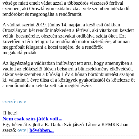
vétsége miatt emelt vádat azzal a többszörös visszaeső férfival
szemben, aki Oroszlányon szidalmazta a vele szemben intézkedő
rendőröket és megrongálta a rendőrautót.
A vádirat szerint 2019. június 14. napján a késő esti órákban
Oroszlányon két rendőr intézkedett a férfival, aki vitatkozni kezdett
velük, becsmérelte, obszcén szavakat ordibálva szidta őket. Ezt
követően a férfi felugrott a rendőrautó motorháztetőjére, ahonnan
megpróbált felugrani a kocsi tetejére, de a rendőrök
megakadályozták.
Az ügyészség a vádiratban indítványt tett arra, hogy amennyiben a
vádlott az előkészítő ülésen beismeri a bűncselekmény elkövetését,
akkor vele szemben a bíróság 1 év 4 hónap börtönbüntetést szabjon
ki, valamint 1 évre tiltsa el a közügyek gyakorlásától és kötelezze őt
a rendőrautóban keletkezett kár megtérítésére.
szerző:
ovtv
[1 hete]
Nem csak szín-játék volt...
Egy héten át zajlott a KaDarka Színjátszó Tábor a KFMKK-ban
szerző:
ovtv |
bővebben...