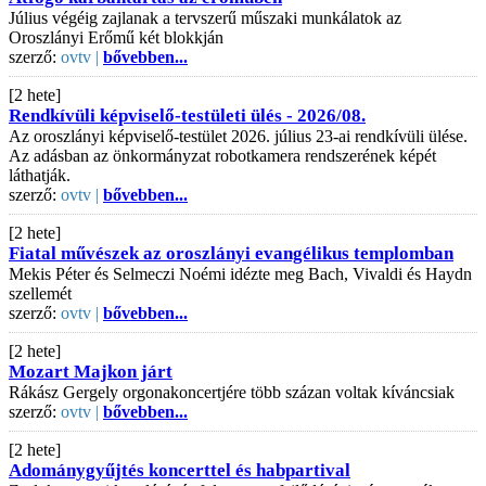
Július végéig zajlanak a tervszerű műszaki munkálatok az
Oroszlányi Erőmű két blokkján
szerző:
ovtv |
bővebben...
[2 hete]
Rendkívüli képviselő-testületi ülés - 2026/08.
Az oroszlányi képviselő-testület 2026. július 23-ai rendkívüli ülése.
Az adásban az önkormányzat robotkamera rendszerének képét
láthatják.
szerző:
ovtv |
bővebben...
[2 hete]
Fiatal művészek az oroszlányi evangélikus templomban
Mekis Péter és Selmeczi Noémi idézte meg Bach, Vivaldi és Haydn
szellemét
szerző:
ovtv |
bővebben...
[2 hete]
Mozart Majkon járt
Rákász Gergely orgonakoncertjére több százan voltak kíváncsiak
szerző:
ovtv |
bővebben...
[2 hete]
Adománygyűjtés koncerttel és habpartival