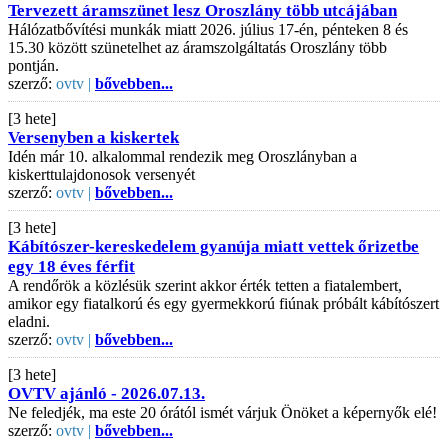
Tervezett áramszünet lesz Oroszlány több utcájában
Hálózatbővítési munkák miatt 2026. július 17-én, pénteken 8 és
15.30 között szünetelhet az áramszolgáltatás Oroszlány több
pontján.
szerző:
ovtv |
bővebben...
[3 hete]
Versenyben a kiskertek
Idén már 10. alkalommal rendezik meg Oroszlányban a
kiskerttulajdonosok versenyét
szerző:
ovtv |
bővebben...
[3 hete]
Kábítószer-kereskedelem gyanúja miatt vettek őrizetbe
egy 18 éves férfit
A rendőrök a közlésük szerint akkor érték tetten a fiatalembert,
amikor egy fiatalkorú és egy gyermekkorú fiúnak próbált kábítószert
eladni.
szerző:
ovtv |
bővebben...
[3 hete]
OVTV ajánló - 2026.07.13.
Ne feledjék, ma este 20 órától ismét várjuk Önöket a képernyők elé!
szerző:
ovtv |
bővebben...