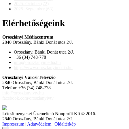
2025. October (72)
2025. September (63)
Elérhetőségeink
Oroszlányi Médiacentrum
2840 Oroszlány, Bánki Donát utca 2/J.
Oroszlány, Bánki Donát utca 2/J.
+36 (34) 748-778
info@oroszlanyimedia.hu
https://www.oroszlanyimedia.hu
Oroszlányi Városi Televízió
2840 Oroszlány, Bánki Donát utca 2/J.
Telefon: +36 (34) 748-778
info@oroszlanyivtv.hu
facebook.com/oroszlanyivtv
Létesítményeket Üzemeltető Nonprofit Kft © 2016.
2840 Oroszlány, Bánki Donát utca 2/J.
Impresszum
|
Adatvédelem
|
Oldaltérkép