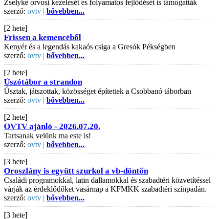
Zselyke orvosi kezelését és folyamatos fejlődését is támogatták
szerző:
ovtv |
bővebben...
[2 hete]
Frissen a kemencéből
Kenyér és a legendás kakaós csiga a Gresók Pékségben
szerző:
ovtv |
bővebben...
[2 hete]
Úszótábor a strandon
Úsztak, játszottak, közösséget építettek a Csobbanó táborban
szerző:
ovtv |
bővebben...
[2 hete]
OVTV ajánló - 2026.07.20.
Tartsanak velünk ma este is!
szerző:
ovtv |
bővebben...
[3 hete]
Oroszlány is együtt szurkol a vb-döntőn
Családi programokkal, latin dallamokkal és szabadtéri közvetítéssel
várják az érdeklődőket vasárnap a KFMKK szabadtéri színpadán.
szerző:
ovtv |
bővebben...
[3 hete]