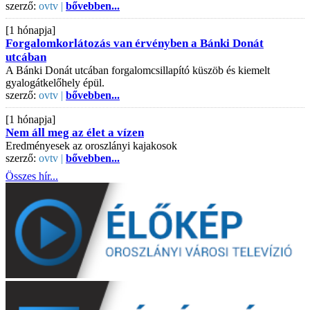
szerző:
ovtv |
bővebben...
[1 hónapja]
Forgalomkorlátozás van érvényben a Bánki Donát
utcában
A Bánki Donát utcában forgalomcsillapító küszöb és kiemelt
gyalogátkelőhely épül.
szerző:
ovtv |
bővebben...
[1 hónapja]
Nem áll meg az élet a vízen
Eredményesek az oroszlányi kajakosok
szerző:
ovtv |
bővebben...
Összes hír...