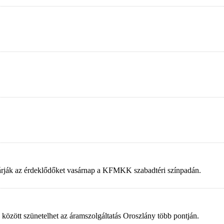
 várják az érdeklődőket vasárnap a KFMKK szabadtéri színpadán.
 között szünetelhet az áramszolgáltatás Oroszlány több pontján.