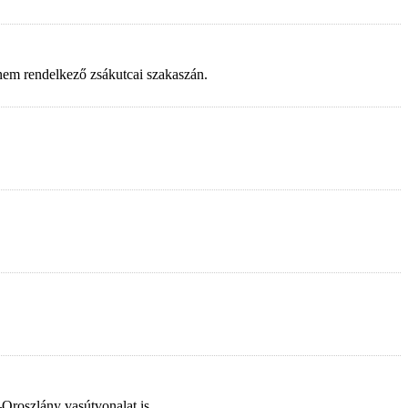
 nem rendelkező zsákutcai szakaszán.
–Oroszlány vasútvonalat is.