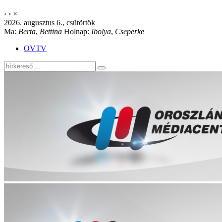
‹
›
×
2026. augusztus 6., csütörtök
Ma:
Berta
,
Bettina
Holnap:
Ibolya
,
Cseperke
OVTV