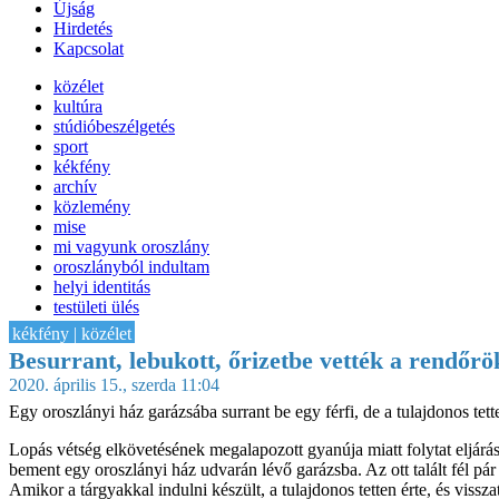
Újság
Hirdetés
Kapcsolat
közélet
kultúra
stúdióbeszélgetés
sport
kékfény
archív
közlemény
mise
mi vagyunk oroszlány
oroszlányból indultam
helyi identitás
testületi ülés
IT-HON
kékfény | közélet
Besurrant, lebukott, őrizetbe vették a rendőrö
2020. április 15., szerda 11:04
Egy oroszlányi ház garázsába surrant be egy férfi, de a tulajdonos tette
Lopás vétség elkövetésének megalapozott gyanúja miatt folytat eljárá
bement egy oroszlányi ház udvarán lévő garázsba. Az ott talált fél pá
Amikor a tárgyakkal indulni készült, a tulajdonos tetten érte, és vissza