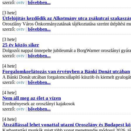
szerző:
ovtv |
bővebben...
[3 hete]
Útfelújítás kezdődik az Alkotmány utca zsákutcai szakaszá
Oroszlány Város Önkormányzatának tájékoztatása szerint útépítési mu
szerző:
ovtv |
bővebben...
[3 hete]
25 év közös siker
Dolgozói nappal ünnepelte jubileumát a BorgWarner oroszlányi gyár
szerző:
ovtv |
bővebben...
[4 hete]
Forgalomkorlátozás van érvényben a Bánki Donát utcában
A Bánki Donát utcában forgalomcsillapító küszöb és kiemelt gyalogát
szerző:
ovtv |
bővebben...
[4 hete]
Nem áll meg az élet a vízen
Eredményesek az oroszlányi kajakosok
szerző:
ovtv |
bővebben...
[4 hete]
Átszállással lehet vonattal utazni Oroszlány és Budapest kö
Karbantartási munkák miatt több vonat menetrendje módosul 2026. júli