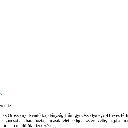
k
n érte.
st az Oroszlányi Rendőrkapitányság Bűnügyi Osztálya egy 41 éves férfi 
r bakancsot a lábára húzta, a másik felét pedig a kezére vette, majd alu
tartotta a rendőrök kiérkezéséig.