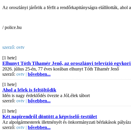
Az oroszlányi járőrök a férfit a rendőrkapitányságra elállították, aho
/ police.hu
szerző:
ovtv
[1 hete]
Elhunyt Tóth Tihamér Jenő, az oroszlányi televízió egykori
2026. július 25-én, 77 éves korában elhunyt Tóth Tihamér Jenő
szerző:
ovtv |
bővebben...
[1 hete]
Ahol a lélek is feltöltődik
Idén is nagy érdeklődés övezte a JóLélek tábort
szerző:
ovtv |
bővebben...
[1 hete]
Két napirendről döntött a képviselő-testület
Az alpolgármesterek illetményét és önkormányzati bérlakások pályázati
szerző:
ovtv |
bővebben...