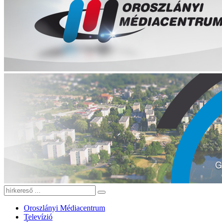
Oroszlányi Médiacentrum
Televízió