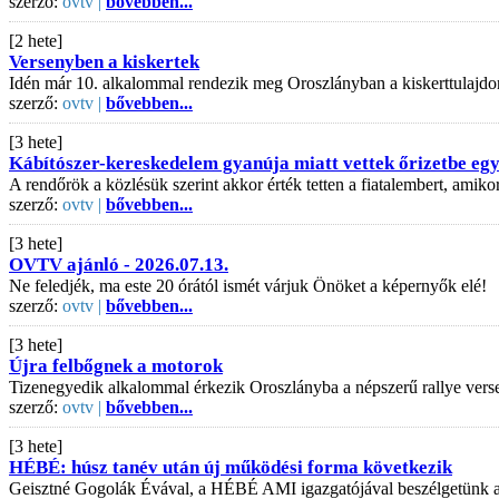
szerző:
ovtv |
bővebben...
[2 hete]
Versenyben a kiskertek
Idén már 10. alkalommal rendezik meg Oroszlányban a kiskerttulajdo
szerző:
ovtv |
bővebben...
[3 hete]
Kábítószer-kereskedelem gyanúja miatt vettek őrizetbe egy 
A rendőrök a közlésük szerint akkor érték tetten a fiatalembert, amiko
szerző:
ovtv |
bővebben...
[3 hete]
OVTV ajánló - 2026.07.13.
Ne feledjék, ma este 20 órától ismét várjuk Önöket a képernyők elé!
szerző:
ovtv |
bővebben...
[3 hete]
Újra felbőgnek a motorok
Tizenegyedik alkalommal érkezik Oroszlányba a népszerű rallye vers
szerző:
ovtv |
bővebben...
[3 hete]
HÉBÉ: húsz tanév után új működési forma következik
Geisztné Gogolák Évával, a HÉBÉ AMI igazgatójával beszélgetünk az is