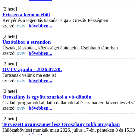
[2 hete]
Frissen a kemencéből
Kenyér és a legendás kakaós csiga a Gresók Pékségben
szerző:
ovtv |
bővebben...
[2 hete]
Úszótábor a strandon
Úsztak, játszottak, közösséget építettek a Csobbanó táborban
szerző:
ovtv |
bővebben...
[2 hete]
OVTV ajánló - 2026.07.20.
Tartsanak velünk ma este is!
szerző:
ovtv |
bővebben...
[2 hete]
Oroszlány is együtt szurkol a vb-döntőn
Családi programokkal, latin dallamokkal és szabadtéri közvetítéssel
szerző:
ovtv |
bővebben...
[2 hete]
Tervezett áramszünet lesz Oroszlány több utcájában
Hálózatbővítési munkák miatt 2026. július 17-én, pénteken 8 és 15.30