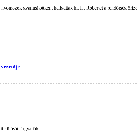
l a nyomozók gyanúsítottként hallgatták ki. H. Róbertet a rendőrség őriz
 vezetője
 kiírását tárgyalták