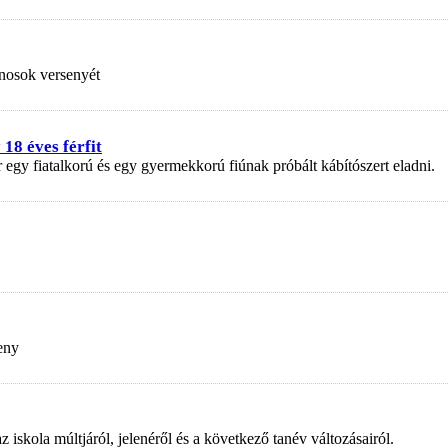
nosok versenyét
18 éves férfit
r egy fiatalkorú és egy gyermekkorú fiúnak próbált kábítószert eladni.
eny
kola múltjáról, jelenéről és a következő tanév változásairól.