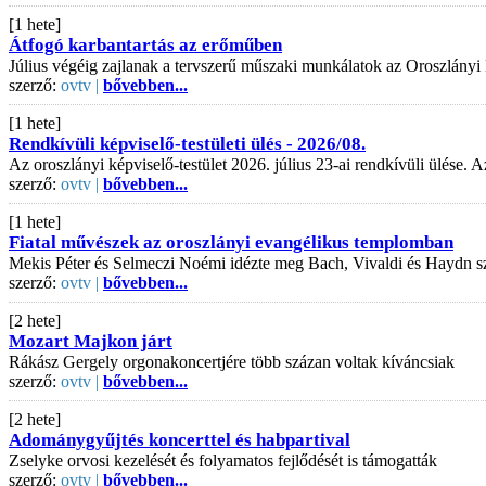
[1 hete]
Átfogó karbantartás az erőműben
Július végéig zajlanak a tervszerű műszaki munkálatok az Oroszlányi
szerző:
ovtv |
bővebben...
[1 hete]
Rendkívüli képviselő-testületi ülés - 2026/08.
Az oroszlányi képviselő-testület 2026. július 23-ai rendkívüli ülése
szerző:
ovtv |
bővebben...
[1 hete]
Fiatal művészek az oroszlányi evangélikus templomban
Mekis Péter és Selmeczi Noémi idézte meg Bach, Vivaldi és Haydn s
szerző:
ovtv |
bővebben...
[2 hete]
Mozart Majkon járt
Rákász Gergely orgonakoncertjére több százan voltak kíváncsiak
szerző:
ovtv |
bővebben...
[2 hete]
Adománygyűjtés koncerttel és habpartival
Zselyke orvosi kezelését és folyamatos fejlődését is támogatták
szerző:
ovtv |
bővebben...