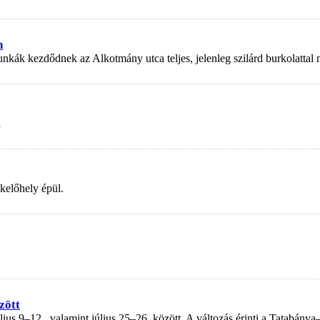
n
nkák kezdődnek az Alkotmány utca teljes, jelenleg szilárd burkolattal
a
kelőhely épül.
zött
us 9–12., valamint július 25–26. között. A változás érinti a Tatabánya