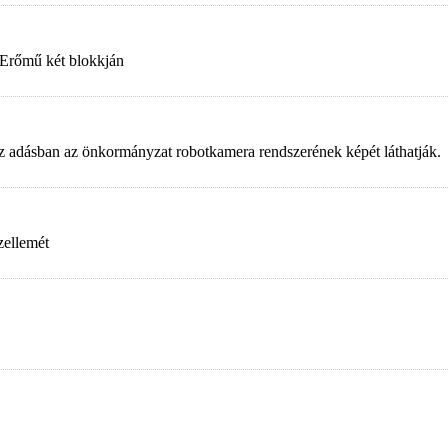
 Erőmű két blokkján
. Az adásban az önkormányzat robotkamera rendszerének képét láthatják.
zellemét