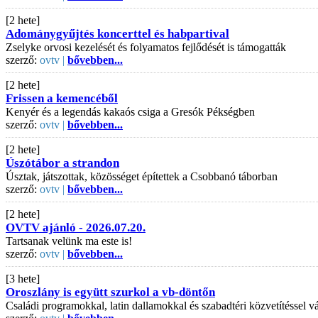
[2 hete]
Adománygyűjtés koncerttel és habpartival
Zselyke orvosi kezelését és folyamatos fejlődését is támogatták
szerző:
ovtv |
bővebben...
[2 hete]
Frissen a kemencéből
Kenyér és a legendás kakaós csiga a Gresók Pékségben
szerző:
ovtv |
bővebben...
[2 hete]
Úszótábor a strandon
Úsztak, játszottak, közösséget építettek a Csobbanó táborban
szerző:
ovtv |
bővebben...
[2 hete]
OVTV ajánló - 2026.07.20.
Tartsanak velünk ma este is!
szerző:
ovtv |
bővebben...
[3 hete]
Oroszlány is együtt szurkol a vb-döntőn
Családi programokkal, latin dallamokkal és szabadtéri közvetítéssel