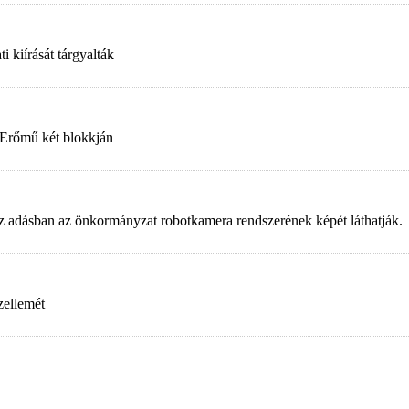
 kiírását tárgyalták
 Erőmű két blokkján
. Az adásban az önkormányzat robotkamera rendszerének képét láthatják.
zellemét