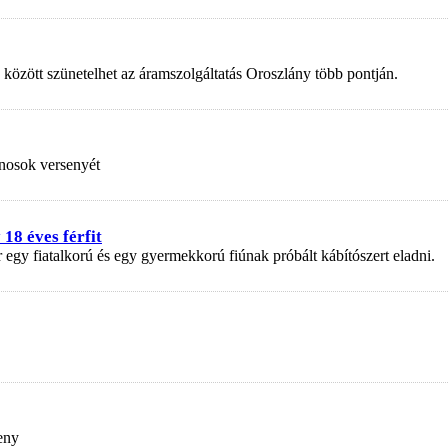
 között szünetelhet az áramszolgáltatás Oroszlány több pontján.
nosok versenyét
18 éves férfit
r egy fiatalkorú és egy gyermekkorú fiúnak próbált kábítószert eladni.
eny