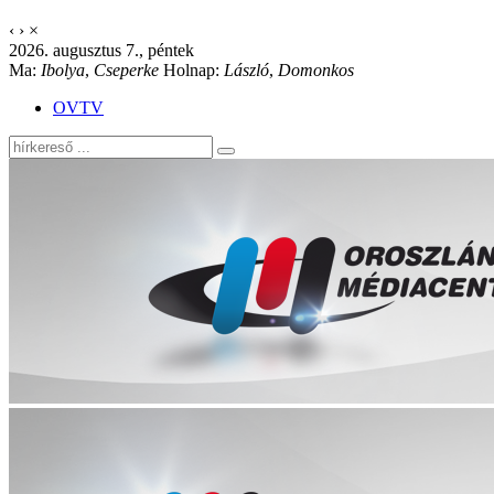
‹
›
×
2026. augusztus 7., péntek
Ma:
Ibolya
,
Cseperke
Holnap:
László
,
Domonkos
OVTV