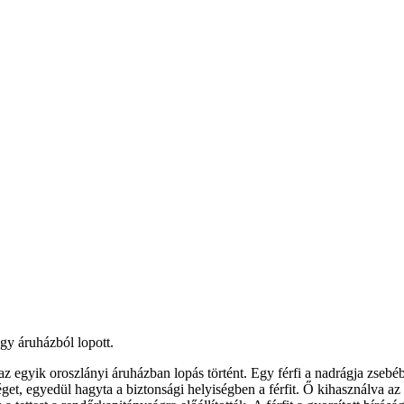
egy áruházból lopott.
z egyik oroszlányi áruházban lopás történt. Egy férfi a nadrágja zsebébe 
éget, egyedül hagyta a biztonsági helyiségben a férfit. Ő kihasználva az 