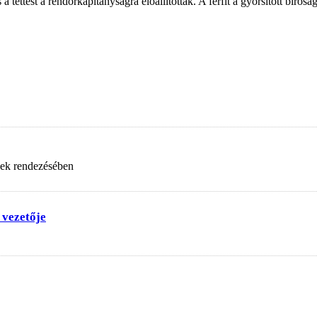
 a tettest a rendőrkapitányságra előállították. A férfit a gyorsított bírós
nek rendezésében
 vezetője