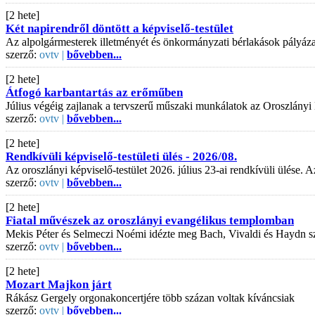
[2 hete]
Két napirendről döntött a képviselő-testület
Az alpolgármesterek illetményét és önkormányzati bérlakások pályázati
szerző:
ovtv |
bővebben...
[2 hete]
Átfogó karbantartás az erőműben
Július végéig zajlanak a tervszerű műszaki munkálatok az Oroszlányi
szerző:
ovtv |
bővebben...
[2 hete]
Rendkívüli képviselő-testületi ülés - 2026/08.
Az oroszlányi képviselő-testület 2026. július 23-ai rendkívüli ülése
szerző:
ovtv |
bővebben...
[2 hete]
Fiatal művészek az oroszlányi evangélikus templomban
Mekis Péter és Selmeczi Noémi idézte meg Bach, Vivaldi és Haydn s
szerző:
ovtv |
bővebben...
[2 hete]
Mozart Majkon járt
Rákász Gergely orgonakoncertjére több százan voltak kíváncsiak
szerző:
ovtv |
bővebben...