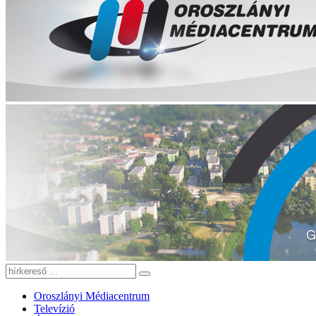
Oroszlányi Médiacentrum
Televízió