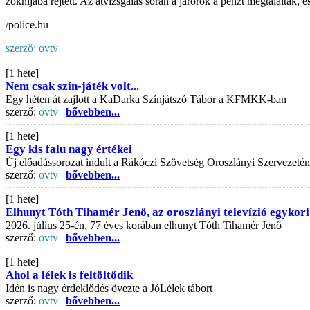
zoknijába rejtett. Az átvizsgálás során a járőrök a pénzt megtalálták, és
/police.hu
szerző:
ovtv
[1 hete]
Nem csak szín-játék volt...
Egy héten át zajlott a KaDarka Színjátszó Tábor a KFMKK-ban
szerző:
ovtv |
bővebben...
[1 hete]
Egy kis falu nagy értékei
Új előadássorozat indult a Rákóczi Szövetség Oroszlányi Szervezeté
szerző:
ovtv |
bővebben...
[1 hete]
Elhunyt Tóth Tihamér Jenő, az oroszlányi televízió egykori
2026. július 25-én, 77 éves korában elhunyt Tóth Tihamér Jenő
szerző:
ovtv |
bővebben...
[1 hete]
Ahol a lélek is feltöltődik
Idén is nagy érdeklődés övezte a JóLélek tábort
szerző:
ovtv |
bővebben...