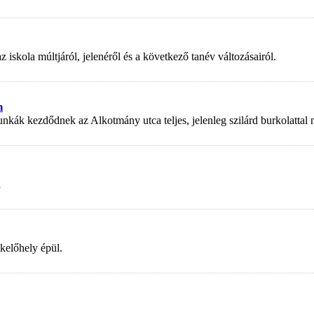
kola múltjáról, jelenéről és a következő tanév változásairól.
n
nkák kezdődnek az Alkotmány utca teljes, jelenleg szilárd burkolattal
a
kelőhely épül.