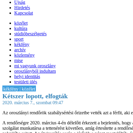
Újság
Hirdetés
Kapcsolat
közélet
kultúra
stúdióbeszélgetés
sport
kékfény
archív
közlemény
mise
mi vagyunk oroszlány
oroszlányból indultam
helyi identitás
testületi ülés
IT-HON
kékfény | közélet
Kétszer lopott, elfogták
2020. március 7., szombat 09:47
Az oroszlányi rendőrök szabálysértési őrizetbe vették azt a férfit, aki 
A rendőrségre 2020. március 4-én délelőtt érkezett a bejelentés, hogy a
szolgálat munkatársa a tettenérést követően, amíg értesítette a rendőrs