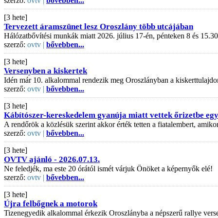
szerző:
ovtv |
bővebben...
[3 hete]
Tervezett áramszünet lesz Oroszlány több utcájában
Hálózatbővítési munkák miatt 2026. július 17-én, pénteken 8 és 15.30
szerző:
ovtv |
bővebben...
[3 hete]
Versenyben a kiskertek
Idén már 10. alkalommal rendezik meg Oroszlányban a kiskerttulajdo
szerző:
ovtv |
bővebben...
[3 hete]
Kábítószer-kereskedelem gyanúja miatt vettek őrizetbe egy 
A rendőrök a közlésük szerint akkor érték tetten a fiatalembert, amiko
szerző:
ovtv |
bővebben...
[3 hete]
OVTV ajánló - 2026.07.13.
Ne feledjék, ma este 20 órától ismét várjuk Önöket a képernyők elé!
szerző:
ovtv |
bővebben...
[3 hete]
Újra felbőgnek a motorok
Tizenegyedik alkalommal érkezik Oroszlányba a népszerű rallye vers