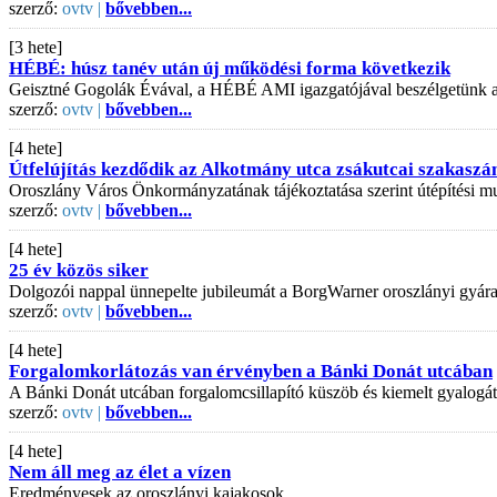
szerző:
ovtv |
bővebben...
[3 hete]
HÉBÉ: húsz tanév után új működési forma következik
Geisztné Gogolák Évával, a HÉBÉ AMI igazgatójával beszélgetünk az is
szerző:
ovtv |
bővebben...
[4 hete]
Útfelújítás kezdődik az Alkotmány utca zsákutcai szakaszá
Oroszlány Város Önkormányzatának tájékoztatása szerint útépítési mu
szerző:
ovtv |
bővebben...
[4 hete]
25 év közös siker
Dolgozói nappal ünnepelte jubileumát a BorgWarner oroszlányi gyár
szerző:
ovtv |
bővebben...
[4 hete]
Forgalomkorlátozás van érvényben a Bánki Donát utcában
A Bánki Donát utcában forgalomcsillapító küszöb és kiemelt gyalogát
szerző:
ovtv |
bővebben...
[4 hete]
Nem áll meg az élet a vízen
Eredményesek az oroszlányi kajakosok