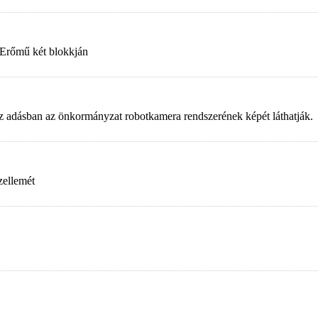
 Erőmű két blokkján
. Az adásban az önkormányzat robotkamera rendszerének képét láthatják.
zellemét