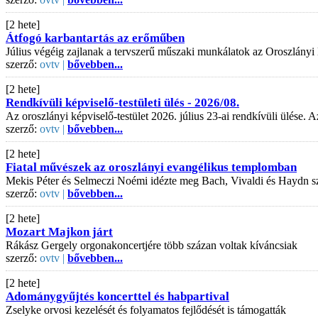
[2 hete]
Átfogó karbantartás az erőműben
Július végéig zajlanak a tervszerű műszaki munkálatok az Oroszlányi
szerző:
ovtv |
bővebben...
[2 hete]
Rendkívüli képviselő-testületi ülés - 2026/08.
Az oroszlányi képviselő-testület 2026. július 23-ai rendkívüli ülése
szerző:
ovtv |
bővebben...
[2 hete]
Fiatal művészek az oroszlányi evangélikus templomban
Mekis Péter és Selmeczi Noémi idézte meg Bach, Vivaldi és Haydn s
szerző:
ovtv |
bővebben...
[2 hete]
Mozart Majkon járt
Rákász Gergely orgonakoncertjére több százan voltak kíváncsiak
szerző:
ovtv |
bővebben...
[2 hete]
Adománygyűjtés koncerttel és habpartival
Zselyke orvosi kezelését és folyamatos fejlődését is támogatták