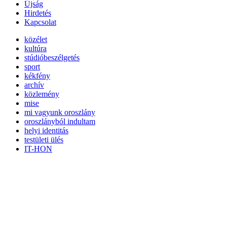
Újság
Hirdetés
Kapcsolat
közélet
kultúra
stúdióbeszélgetés
sport
kékfény
archív
közlemény
mise
mi vagyunk oroszlány
oroszlányból indultam
helyi identitás
testületi ülés
IT-HON