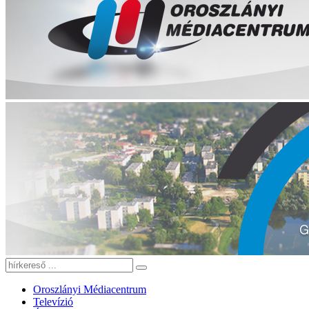
Oroszlányi Médiacentrum
Televízió