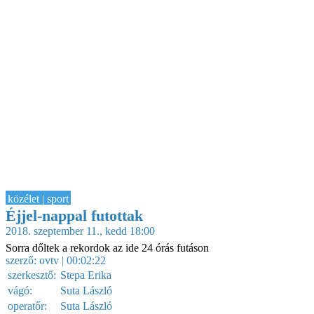
közélet | sport
Éjjel-nappal futottak
2018. szeptember 11., kedd 18:00
Sorra dőltek a rekordok az ide 24 órás futáson
szerző:
ovtv
| 00:02:22
szerkesztő:
Stepa Erika
vágó:
Suta László
operatőr:
Suta László