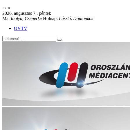
‹
›
×
2026. augusztus 7., péntek
Ma:
Ibolya
,
Cseperke
Holnap:
László
,
Domonkos
OVTV