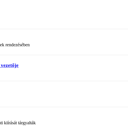
nek rendezésében
 vezetője
 kiírását tárgyalták