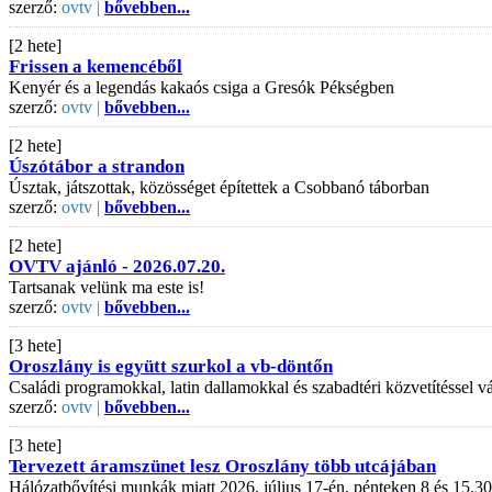
szerző:
ovtv |
bővebben...
[2 hete]
Frissen a kemencéből
Kenyér és a legendás kakaós csiga a Gresók Pékségben
szerző:
ovtv |
bővebben...
[2 hete]
Úszótábor a strandon
Úsztak, játszottak, közösséget építettek a Csobbanó táborban
szerző:
ovtv |
bővebben...
[2 hete]
OVTV ajánló - 2026.07.20.
Tartsanak velünk ma este is!
szerző:
ovtv |
bővebben...
[3 hete]
Oroszlány is együtt szurkol a vb-döntőn
Családi programokkal, latin dallamokkal és szabadtéri közvetítéssel
szerző:
ovtv |
bővebben...
[3 hete]
Tervezett áramszünet lesz Oroszlány több utcájában
Hálózatbővítési munkák miatt 2026. július 17-én, pénteken 8 és 15.30