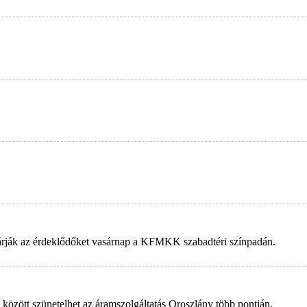
 várják az érdeklődőket vasárnap a KFMKK szabadtéri színpadán.
 között szünetelhet az áramszolgáltatás Oroszlány több pontján.