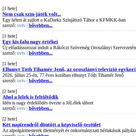
[1 hete]
Nem csak szín-játék volt...
Egy héten át zajlott a KaDarka Színjátszó Tábor a KFMKK-ban
szerző:
ovtv |
bővebben...
[1 hete]
Egy kis falu nagy értékei
Új előadássorozat indult a Rákóczi Szövetség Oroszlányi Szervezeté
szerző:
ovtv |
bővebben...
[1 hete]
Elhunyt Tóth Tihamér Jenő, az oroszlányi televízió egykori
2026. július 25-én, 77 éves korában elhunyt Tóth Tihamér Jenő
szerző:
ovtv |
bővebben...
[2 hete]
Ahol a lélek is feltöltődik
Idén is nagy érdeklődés övezte a JóLélek tábort
szerző:
ovtv |
bővebben...
[2 hete]
Két napirendről döntött a képviselő-testület
Az alpolgármesterek illetményét és önkormányzati bérlakások pályázati
szerző:
ovtv |
bővebben...