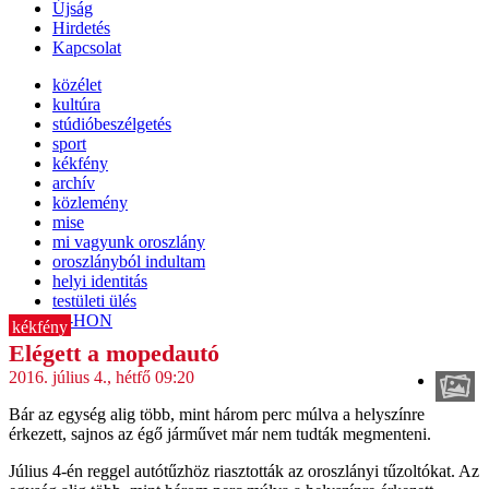
Újság
Hirdetés
Kapcsolat
közélet
kultúra
stúdióbeszélgetés
sport
kékfény
archív
közlemény
mise
mi vagyunk oroszlány
oroszlányból indultam
helyi identitás
testületi ülés
IT-HON
kékfény
Elégett a mopedautó
2016. július 4., hétfő 09:20
Bár az egység alig több, mint három perc múlva a helyszínre
érkezett, sajnos az égő járművet már nem tudták megmenteni.
Július 4-én reggel autótűzhöz riasztották az oroszlányi tűzoltókat. Az