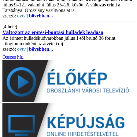
július 9–12., valamint július 25–26. között. A változás érinti a
Tatabánya–Oroszlány vasútvonalat is.
szerző:
ovtv |
bővebben...
[4 hete]
Változott az építési-bontási hulladék leadása
Az érintett hulladékudvarokban július 1-től bruttó 36 forint
kilogrammonként az átvételi díj
szerző:
ovtv |
bővebben...
Összes hír...