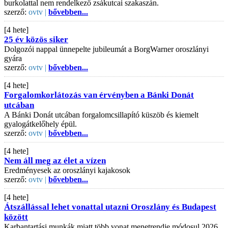
burkolattal nem rendelkező zsákutcai szakaszán.
szerző:
ovtv |
bővebben...
[4 hete]
25 év közös siker
Dolgozói nappal ünnepelte jubileumát a BorgWarner oroszlányi
gyára
szerző:
ovtv |
bővebben...
[4 hete]
Forgalomkorlátozás van érvényben a Bánki Donát
utcában
A Bánki Donát utcában forgalomcsillapító küszöb és kiemelt
gyalogátkelőhely épül.
szerző:
ovtv |
bővebben...
[4 hete]
Nem áll meg az élet a vízen
Eredményesek az oroszlányi kajakosok
szerző:
ovtv |
bővebben...
[4 hete]
Átszállással lehet vonattal utazni Oroszlány és Budapest
között
Karbantartási munkák miatt több vonat menetrendje módosul 2026.