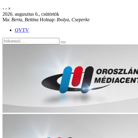
‹
›
×
2026. augusztus 6., csütörtök
Ma:
Berta
,
Bettina
Holnap:
Ibolya
,
Cseperke
OVTV