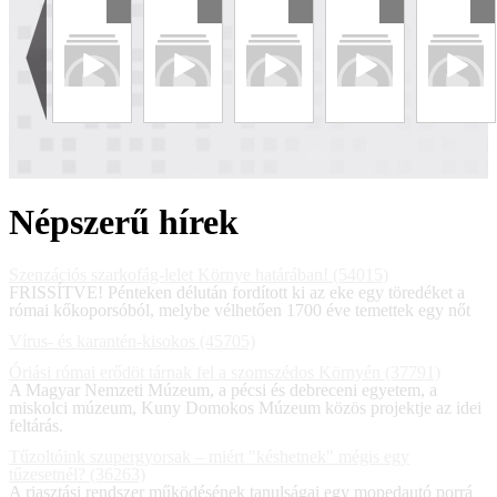
Népszerű hírek
Szenzációs szarkofág-lelet Környe határában! (54015)
FRISSÍTVE! Pénteken délután fordított ki az eke egy töredéket a
római kőkoporsóból, melybe vélhetően 1700 éve temettek egy nőt
Vírus- és karantén-kisokos (45705)
Óriási római erődöt tárnak fel a szomszédos Környén (37791)
A Magyar Nemzeti Múzeum, a pécsi és debreceni egyetem, a
miskolci múzeum, Kuny Domokos Múzeum közös projektje az idei
feltárás.
Tűzoltóink szupergyorsak – miért "késhetnek" mégis egy
tűzesetnél? (36263)
A riasztási rendszer működésének tanulságai egy mopedautó porrá