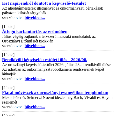
Két napirendről döntött a képviselő-testület
Az alpolgármesterek illetményét és önkormányzati bérlakások
pályázati kiírását tárgyalták
szerző:
ovtv |
bővebben...
[1 hete]
Átfogó karbantartás az erőműben
Július végéig zajlanak a tervszerű műszaki munkálatok az
Oroszlányi Erőmű két blokkján
szerző:
ovtv |
bővebben...
[1 hete]
Rendkívüli képviselő-testületi ülés - 2026/08.
Az oroszlányi képviselő-testület 2026. július 23-ai rendkívüli ülése.
Az adásban az önkormányzat robotkamera rendszerének képét
láthatják.
szerző:
ovtv |
bővebben...
[2 hete]
Fiatal művészek az oroszlányi evangélikus templomban
Mekis Péter és Selmeczi Noémi idézte meg Bach, Vivaldi és Haydn
szellemét
szerző:
ovtv |
bővebben...
[2 hete]