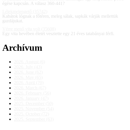
égése kapcsán. A válasz 360-441?
Lélekmelengető (35742)
Kabátok lógnak a főtéren, meleg sálak, sapkák várják mellettük
gazdájukat.
Vérre menő vita volt (35608)
Egy vita hevében életét vesztette egy 21 éves tatabányai férfi.
Archívum
2026. August (6)
2026. July (43)
2026. June (62)
2026. May (65)
2026. April (70)
2026. March (67)
2026. February (56)
2026. January (47)
2025. December (50)
2025. November (54)
2025. October (72)
2025. September (63)