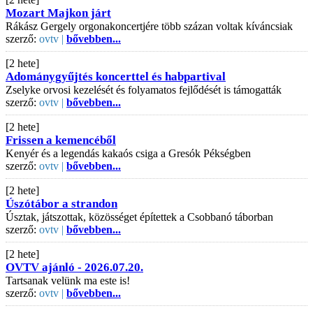
Mozart Majkon járt
Rákász Gergely orgonakoncertjére több százan voltak kíváncsiak
szerző:
ovtv |
bővebben...
[2 hete]
Adománygyűjtés koncerttel és habpartival
Zselyke orvosi kezelését és folyamatos fejlődését is támogatták
szerző:
ovtv |
bővebben...
[2 hete]
Frissen a kemencéből
Kenyér és a legendás kakaós csiga a Gresók Pékségben
szerző:
ovtv |
bővebben...
[2 hete]
Úszótábor a strandon
Úsztak, játszottak, közösséget építettek a Csobbanó táborban
szerző:
ovtv |
bővebben...
[2 hete]
OVTV ajánló - 2026.07.20.
Tartsanak velünk ma este is!
szerző:
ovtv |
bővebben...