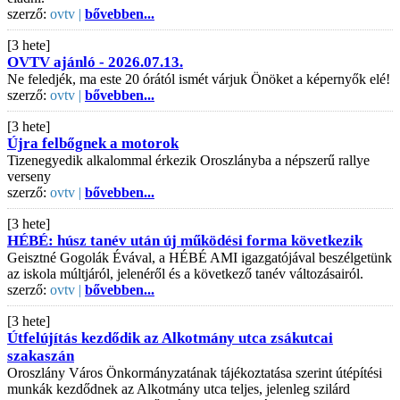
szerző:
ovtv |
bővebben...
[3 hete]
OVTV ajánló - 2026.07.13.
Ne feledjék, ma este 20 órától ismét várjuk Önöket a képernyők elé!
szerző:
ovtv |
bővebben...
[3 hete]
Újra felbőgnek a motorok
Tizenegyedik alkalommal érkezik Oroszlányba a népszerű rallye
verseny
szerző:
ovtv |
bővebben...
[3 hete]
HÉBÉ: húsz tanév után új működési forma következik
Geisztné Gogolák Évával, a HÉBÉ AMI igazgatójával beszélgetünk
az iskola múltjáról, jelenéről és a következő tanév változásairól.
szerző:
ovtv |
bővebben...
[3 hete]
Útfelújítás kezdődik az Alkotmány utca zsákutcai
szakaszán
Oroszlány Város Önkormányzatának tájékoztatása szerint útépítési
munkák kezdődnek az Alkotmány utca teljes, jelenleg szilárd