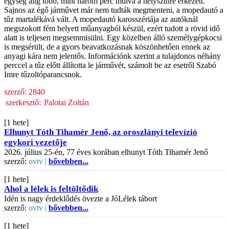
egység alig több, mint három perc múlva a helyszínre érkezett.
Sajnos az égő járművet már nem tudták megmenteni, a mopedautó a
tűz martalékává vált. A mopedautó karosszériája az autóknál
megszokott fém helyett műanyagból készül, ezért tudott a rövid idő
alatt is teljesen megsemmisülni. Egy közelben álló személygépkocsi
is megsérült, de a gyors beavatkozásnak köszönhetően ennek az
anyagi kára nem jelentős. Információnk szerint a tulajdonos néhány
perccel a tűz előtt állította le járművét, számolt be az esetről Szabó
Imre tűzoltóparancsnok.
szerző:
2840
szerkesztő:
Palotai Zoltán
[1 hete]
Elhunyt Tóth Tihamér Jenő, az oroszlányi televízió
egykori vezetője
2026. július 25-én, 77 éves korában elhunyt Tóth Tihamér Jenő
szerző:
ovtv |
bővebben...
[1 hete]
Ahol a lélek is feltöltődik
Idén is nagy érdeklődés övezte a JóLélek tábort
szerző:
ovtv |
bővebben...
[1 hete]