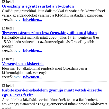
[2 hete]
Oroszlány is együtt szurkol a vb-döntőn
Családi programokkal, latin dallamokkal és szabadtéri közvetítéssel
várják az érdeklődőket vasárnap a KFMKK szabadtéri színpadán.
szerző:
ovtv |
bővebben...
[2 hete]
Tervezett áramszünet lesz Oroszlány több utcájában
Hálózatbővítési munkák miatt 2026. július 17-én, pénteken 8 és
15.30 között szünetelhet az áramszolgáltatás Oroszlány több
pontján.
szerző:
ovtv |
bővebben...
[3 hete]
Versenyben a kiskertek
Idén már 10. alkalommal rendezik meg Oroszlányban a
kiskerttulajdonosok versenyét
szerző:
ovtv |
bővebben...
[3 hete]
Kábítószer-kereskedelem gyanúja miatt vettek őrizetbe
egy 18 éves férfit
A rendőrök a közlésük szerint akkor érték tetten a fiatalembert,
amikor egy fiatalkorú és egy gyermekkorú fiúnak próbált kábítószert
eladni.