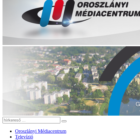
Oroszlányi Médiacentrum
Televízió