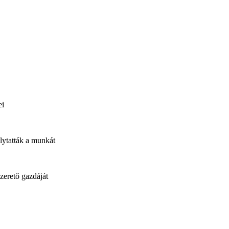
ei
olytatták a munkát
szerető gazdáját