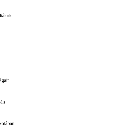
 diákok
ágait
mán
skolában