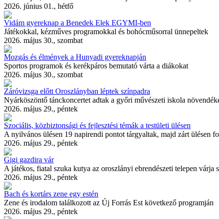
2026. június 01., hétfő
Vidám gyereknap a Benedek Elek EGYMI-ben
Játékokkal, kézműves programokkal és bohócműsorral ünnepeltek
2026. május 30., szombat
Mozgás és élmények a Hunyadi gyereknapján
Sportos programok és kerékpáros bemutató várta a diákokat
2026. május 30., szombat
Záróvizsga előtt Oroszlányban léptek színpadra
Nyárköszöntő tánckoncertet adtak a győri művészeti iskola növendék
2026. május 29., péntek
Szociális, közbiztonsági és fejlesztési témák a testületi ülésen
A nyilvános ülésen 19 napirendi pontot tárgyaltak, majd zárt ülésen f
2026. május 29., péntek
Gigi gazdira vár
A játékos, fiatal szuka kutya az oroszlányi ebrendészeti telepen várja 
2026. május 29., péntek
Bach és kortárs zene egy estén
Zene és irodalom találkozott az Új Forrás Est következő programján
2026. május 29., péntek