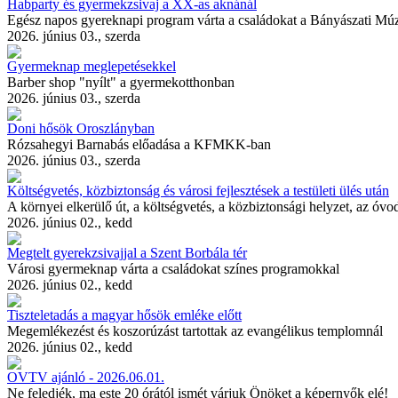
Habparty és gyermekzsivaj a XX-as aknánál
Egész napos gyereknapi program várta a családokat a Bányászati M
2026. június 03., szerda
Gyermeknap meglepetésekkel
Barber shop "nyílt" a gyermekotthonban
2026. június 03., szerda
Doni hősök Oroszlányban
Rózsahegyi Barnabás előadása a KFMKK-ban
2026. június 03., szerda
Költségvetés, közbiztonság és városi fejlesztések a testületi ülés után
A környei elkerülő út, a költségvetés, a közbiztonsági helyzet, az óvo
2026. június 02., kedd
Megtelt gyerekzsivajjal a Szent Borbála tér
Városi gyermeknap várta a családokat színes programokkal
2026. június 02., kedd
Tiszteletadás a magyar hősök emléke előtt
Megemlékezést és koszorúzást tartottak az evangélikus templomnál
2026. június 02., kedd
OVTV ajánló - 2026.06.01.
Ne feledjék, ma este 20 órától ismét várjuk Önöket a képernyők elé!