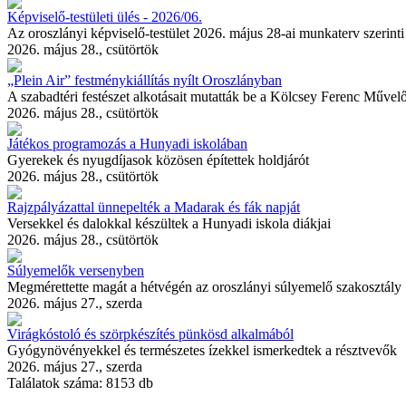
Képviselő-testületi ülés - 2026/06.
Az oroszlányi képviselő-testület 2026. május 28-ai munkaterv szerint
2026. május 28., csütörtök
„Plein Air” festménykiállítás nyílt Oroszlányban
A szabadtéri festészet alkotásait mutatták be a Kölcsey Ferenc Műve
2026. május 28., csütörtök
Játékos programozás a Hunyadi iskolában
Gyerekek és nyugdíjasok közösen építettek holdjárót
2026. május 28., csütörtök
Rajzpályázattal ünnepelték a Madarak és fák napját
Versekkel és dalokkal készültek a Hunyadi iskola diákjai
2026. május 28., csütörtök
Súlyemelők versenyben
Megmérettette magát a hétvégén az oroszlányi súlyemelő szakosztály
2026. május 27., szerda
Virágkóstoló és szörpkészítés pünkösd alkalmából
Gyógynövényekkel és természetes ízekkel ismerkedtek a résztvevők
2026. május 27., szerda
Találatok száma:
8153 db