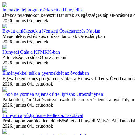
Interaktív tejprogram érkezett a Hunyadiba
Játékos feladatokon keresztül tanultak az egészséges táplálkozásról a
2026. június 05., péntek
Együtt emlékeztek a Nemzeti Összetartozás Napján
Megemlékezést és koszorúzást tartottak Oroszlányban
2026. június 05., péntek
Hunyadi Gála a KFMKK-ban
A tehetségek estéje Oroszlányban
2026. június 05., péntek
Élményekkel telik a gyermekhét az óvodában
Egész héten színes programok várták a Brunszvik Teréz Óvoda aprós
2026. június 04., csütörtök
Több helyszínen zajlanak útfelújítások Oroszlányban
Parkolókat, járdákat és útszakaszokat is korszerűsítenek a nyár folya
2026. június 04., csütörtök
Hunyadi apródjai ismerkedtek az iskolával
Próbanapon várták a leendő elsősöket a Hunyadi Mátyás Általános I
2026. június 04., csütörtök