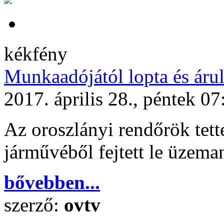
kékfény
Munkaadójától lopta és árul
2017. április 28., péntek 07
Az oroszlányi rendőrök tette
járművéből fejtett le üzem
bővebben...
szerző:
ovtv