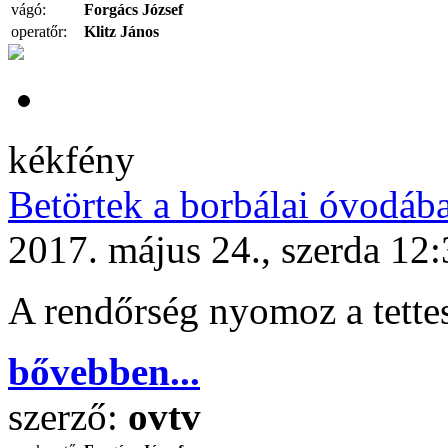
vágó:
Forgács József
operatőr:
Klitz János
kékfény
Betörtek a borbálai óvodáb
2017. május 24., szerda 12
A rendőrség nyomoz a tette
bővebben...
szerző:
ovtv