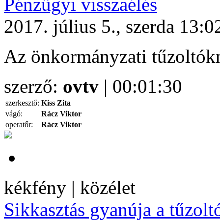
Pénzügyi visszaélés
2017. július 5., szerda 13:0
Az önkormányzati tűzoltókn
szerző:
ovtv
| 00:01:30
szerkesztő:
Kiss Zita
vágó:
Rácz Viktor
operatőr:
Rácz Viktor
kékfény | közélet
Sikkasztás gyanúja a tűzolt