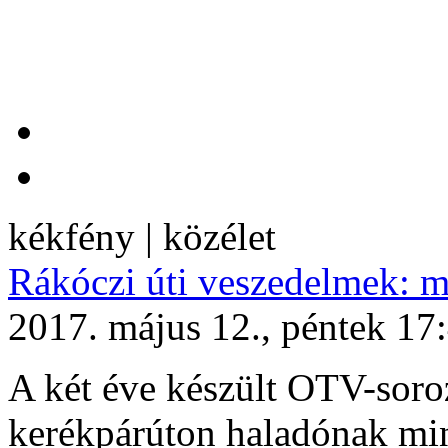
kékfény | közélet
Rákóczi úti veszedelmek: m
2017. május 12., péntek 17
A két éve készült OTV-soroz
kerékpárúton haladónak mi