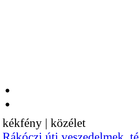
kékfény | közélet
Rákóczi úti veszedelmek, té