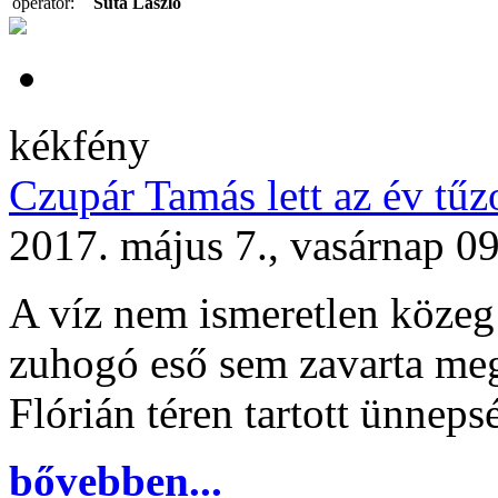
operatőr:
Suta László
kékfény
Czupár Tamás lett az év tűz
2017. május 7., vasárnap 0
A víz nem ismeretlen közeg 
zuhogó eső sem zavarta meg
Flórián téren tartott ünneps
bővebben...