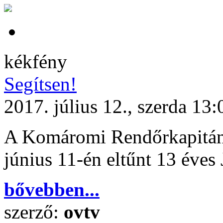
kékfény
Segítsen!
2017. július 12., szerda 13:
A Komáromi Rendőrkapitánys
június 11-én eltűnt 13 éves
bővebben...
szerző:
ovtv