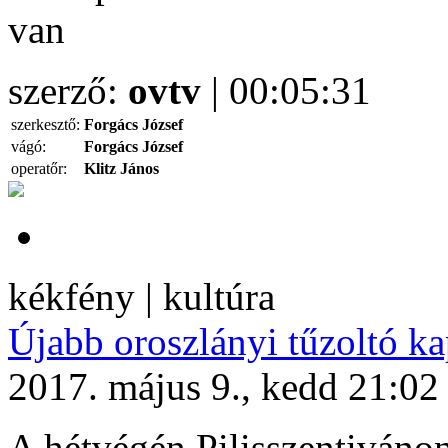
van
szerző:
ovtv
| 00:05:31
szerkesztő:
Forgács József
vágó:
Forgács József
operatőr:
Klitz János
kékfény | kultúra
Újabb oroszlányi tűzoltó ka
2017. május 9., kedd 21:02
A hétvégén Pilisszentiváno