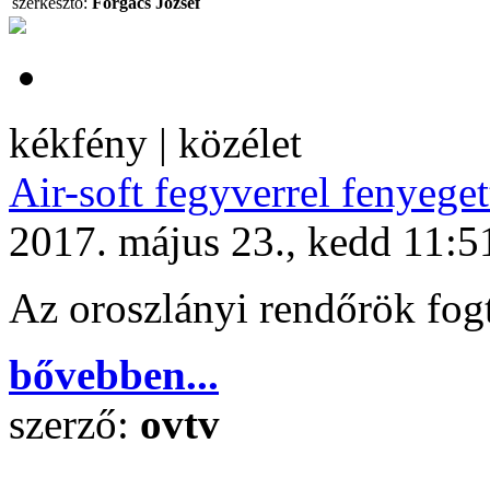
szerkesztő:
Forgács József
kékfény | közélet
Air-soft fegyverrel fenyeget
2017. május 23., kedd 11:5
Az oroszlányi rendőrök fogtá
bővebben...
szerző:
ovtv