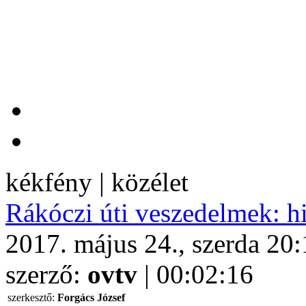
kékfény | közélet
Rákóczi úti veszedelmek: h
2017. május 24., szerda 20
szerző:
ovtv
| 00:02:16
szerkesztő:
Forgács József