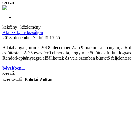
szerző:
kékfény | közlemény
Aki iszik, ne lazsáljon
2018. december 3., hétfő 15:55
A tatabányai járőrök 2018. december 2-án 9 órakor Tatabányán, a Rába 
az úttesten. A 35 éves férfi elmondta, hogy mielőtt útnak indult fogya
Rendőrkapitányságra előállították és vele szemben büntető feljelentést 
bővebben...
szerző:
szerkesztő:
Palotai Zoltán