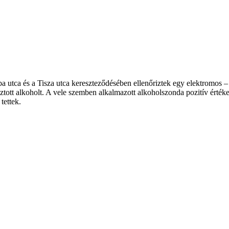
utca és a Tisza utca kereszteződésében ellenőriztek egy elektromos – p
sztott alkoholt. A vele szemben alkalmazott alkoholszonda pozitív érték
tettek.