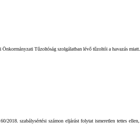
nyi Önkormányzati Tűzoltóság szolgálatban lévő tűzoltói a havazás miat
/2018. szabálysértési számon eljárást folytat ismeretlen tettes ell