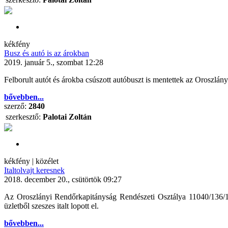
kékfény
Busz és autó is az árokban
2019. január 5., szombat 12:28
Felborult autót és árokba csúszott autóbuszt is mentettek az Oroszlá
bővebben...
szerző:
2840
szerkesztő:
Palotai Zoltán
kékfény | közélet
Italtolvajt keresnek
2018. december 20., csütörtök 09:27
Az Oroszlányi Rendőrkapitányság Rendészeti Osztálya 11040/136/160
üzletből szeszes italt lopott el.
bővebben...