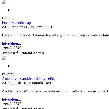
kékfény
Forró Valentin-nap
2019. február 14., csütörtök 22:11
Helyszíni fotókkal! Teljesen leégett egy huszonöt négyzetméteres fahá
bővebben...
szerző:
2840
szerkesztő:
Palotai Zoltán
kékfény
Autóbusz az árokban Környe előtt
2019. január 10., csütörtök 14:07
Árokba csúszott autóbusz műszaki mentése miatt volt útzár az Oroszlá
bővebben...
szerző:
2840
szerkesztő:
Palotai Zoltán