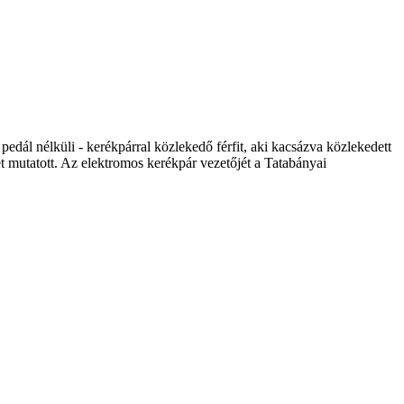
edál nélküli - kerékpárral közlekedő férfit, aki kacsázva közlekedett
et mutatott. Az elektromos kerékpár vezetőjét a Tatabányai