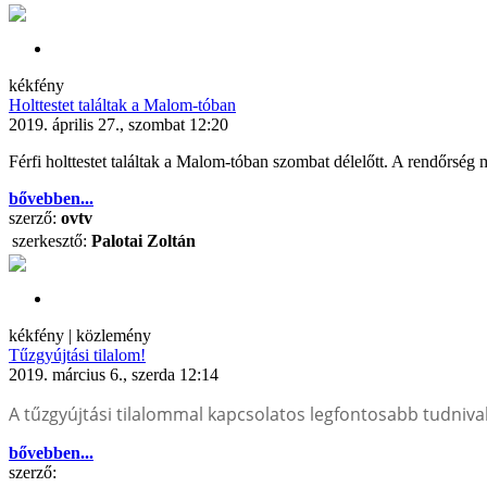
kékfény
Holttestet találtak a Malom-tóban
2019. április 27., szombat 12:20
Férfi holttestet találtak a Malom-tóban szombat délelőtt. A rendőrség 
bővebben...
szerző:
ovtv
szerkesztő:
Palotai Zoltán
kékfény | közlemény
Tűzgyújtási tilalom!
2019. március 6., szerda 12:14
A tűzgyújtási tilalommal kapcsolatos legfontosabb tudniva
bővebben...
szerző: