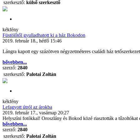
szerkesztő:
külső szerkesztő
kékfény
Füstölőtől gyulladhatott ki a ház Bokodon
2019. február 18., hétfő 15:46
Lángra kapott egy százötven négyzetméteres családi ház tetőszerkeze
bővebben...
szerző:
2840
szerkesztő:
Palotai Zoltán
kékfény
Lefagyott útról az árokba
2019. február 17., vasárnap 20:27
Helyszíni fotókkal! Oroszlány és Bokod közé riasztották a tűzoltókat
bővebben...
szerző:
2840
szerkesztő:
Palotai Zoltán