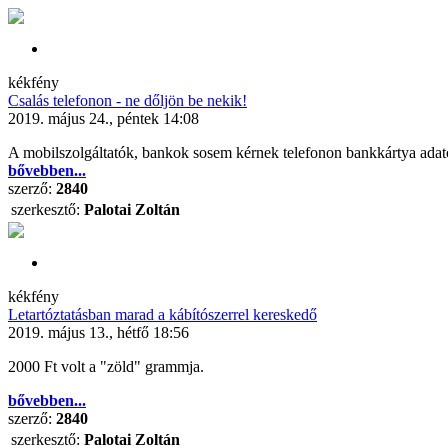
kékfény
Csalás telefonon - ne dőljön be nekik!
2019. május 24., péntek 14:08
A mobilszolgáltatók, bankok sosem kérnek telefonon bankkártya adato
bővebben...
szerző:
2840
szerkesztő:
Palotai Zoltán
kékfény
Letartóztatásban marad a kábítószerrel kereskedő
2019. május 13., hétfő 18:56
2000 Ft volt a "zöld" grammja.
bővebben...
szerző:
2840
szerkesztő:
Palotai Zoltán