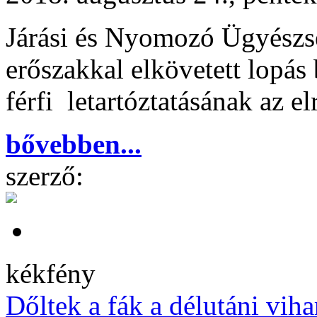
Járási és Nyomozó Ügyészség
erőszakkal elkövetett lopás 
férfi letartóztatásának az e
bővebben...
szerző:
kékfény
Dőltek a fák a délutáni vihar