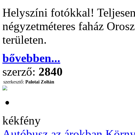
Helyszíni fotókkal! Teljese
négyzetméteres faház Orosz
területen.
bővebben...
szerző:
2840
szerkesztő:
Palotai Zoltán
kékfény
Autóbusz az árokban Környe