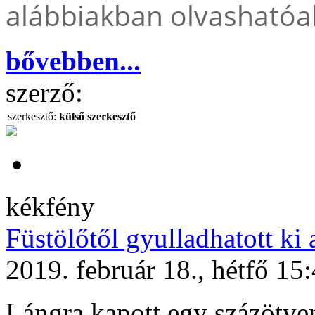
alábbiakban olvashatóa
bővebben...
szerző:
szerkesztő:
külső szerkesztő
kékfény
Füstölőtől gyulladhatott ki
2019. február 18., hétfő 15
Lángra kapott egy százötve