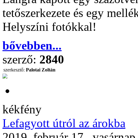
tetőszerkezete és egy mellé
Helyszíni fotókkal!
bővebben...
szerző:
2840
szerkesztő:
Palotai Zoltán
kékfény
Lefagyott útról az árokba
2019. február 17., vasárnap