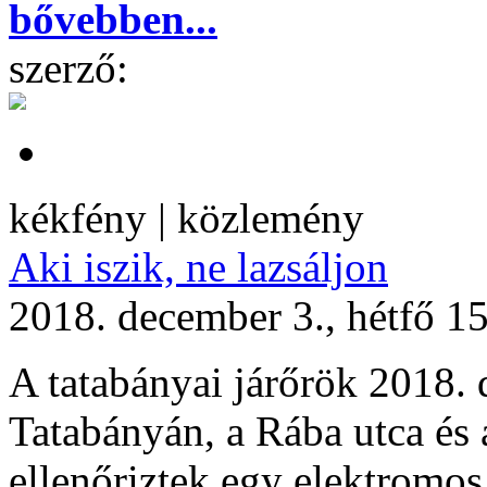
bővebben...
szerző:
kékfény | közlemény
Aki iszik, ne lazsáljon
2018. december 3., hétfő 1
A tatabányai járőrök 2018.
Tatabányán, a Rába utca és 
ellenőriztek egy elektromos 