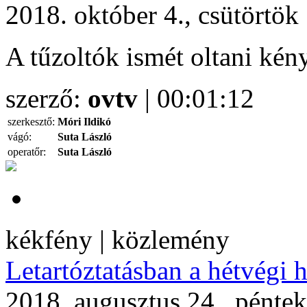
2018. október 4., csütörtök
A tűzoltók ismét oltani kén
szerző:
ovtv
| 00:01:12
szerkesztő:
Móri Ildikó
vágó:
Suta László
operatőr:
Suta László
kékfény | közlemény
Letartóztatásban a hétvégi h
2018. augusztus 24., pénte