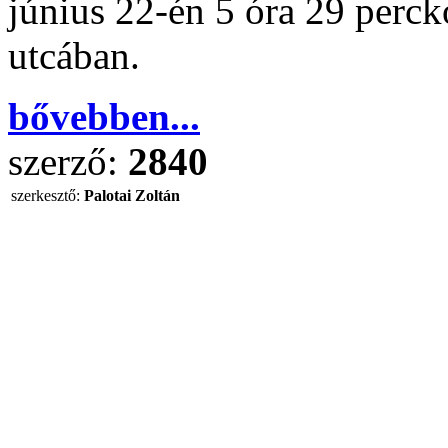
június 22-én 5 óra 29 perck
utcában.
bővebben...
szerző:
2840
szerkesztő:
Palotai Zoltán