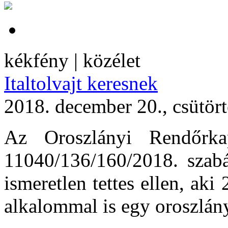
kékfény | közélet
Italtolvajt keresnek
2018. december 20., csütör
Az Oroszlányi Rendőrkap
11040/136/160/2018. szabál
ismeretlen tettes ellen, a
alkalommal is egy oroszlányi