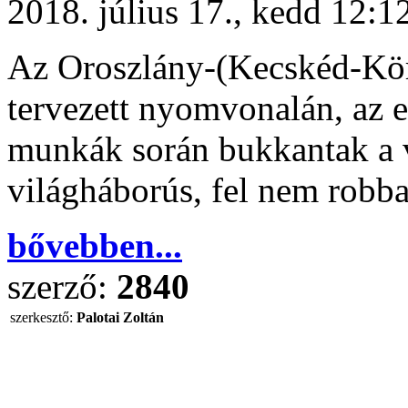
2018. július 17., kedd 12:1
Az Oroszlány-(Kecskéd-Kör
tervezett nyomvonalán, az el
munkák során bukkantak a 
világháborús, fel nem r
bővebben...
szerző:
2840
szerkesztő:
Palotai Zoltán