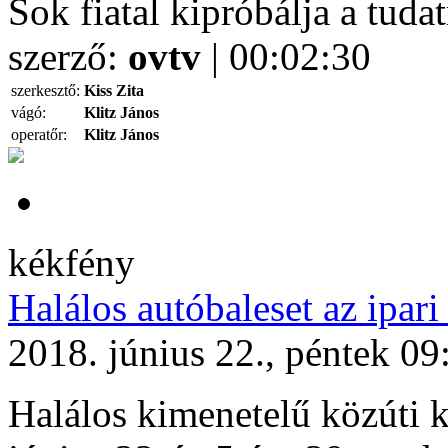
Sok fiatal kipróbálja a tuda
szerző:
ovtv
| 00:02:30
szerkesztő:
Kiss Zita
vágó:
Klitz János
operatőr:
Klitz János
kékfény
Halálos autóbaleset az ipar
2018. június 22., péntek 09
Halálos kimenetelű közúti k