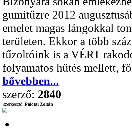
Bizonyára sokan emlékeznek
gumitűzre 2012 augusztusáb
emelet magas lángokkal tom
területen. Ekkor a több szá
tűzoltóink is a VÉRT rakod
folyamatos hűtés mellett, fö
bővebben...
szerző:
2840
szerkesztő:
Palotai Zoltán