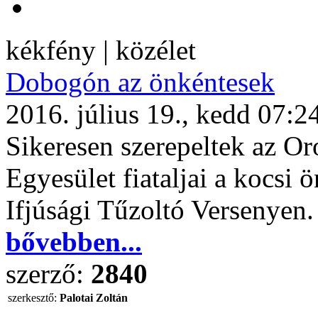
kékfény | közélet
Dobogón az önkéntesek
2016. július 19., kedd 07:2
Sikeresen szerepeltek az O
Egyesület fiataljai a kocsi ö
Ifjúsági Tűzoltó Versenyen.
bővebben...
szerző:
2840
szerkesztő:
Palotai Zoltán