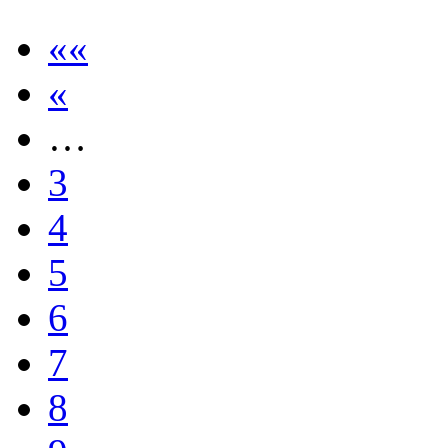
««
«
…
3
4
5
6
7
8