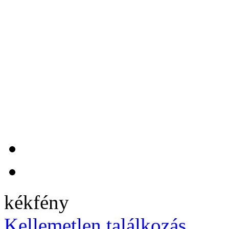
kékfény
Kellemetlen találkozás