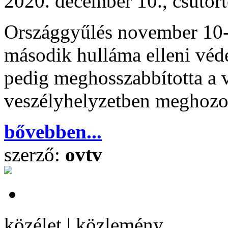
2020. december 10., csütör
Országgyűlés november 10-
második hulláma elleni véde
pedig meghosszabbította a v
veszélyhelyzetben meghozot
bővebben...
szerző:
ovtv
közélet | közlemény