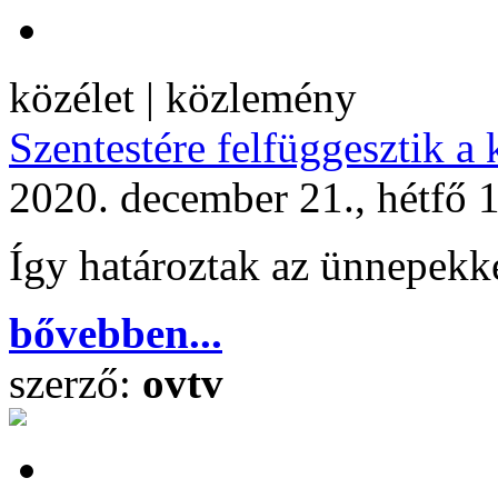
közélet | közlemény
Szentestére felfüggesztik a k
2020. december 21., hétfő 
Így határoztak az ünnepekk
bővebben...
szerző:
ovtv