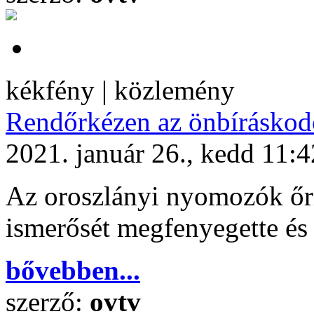
kékfény | közlemény
Rendőrkézen az önbíráskod
2021. január 26., kedd 11:4
Az oroszlányi nyomozók őrize
ismerősét megfenyegette és 
bővebben...
szerző:
ovtv