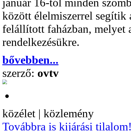
január 16-tól minden szomb
között élelmiszerrel segítik
felállított faházban, melyet
rendelkezésükre.
bővebben...
szerző:
ovtv
közélet | közlemény
Továbbra is kijárási tilalom