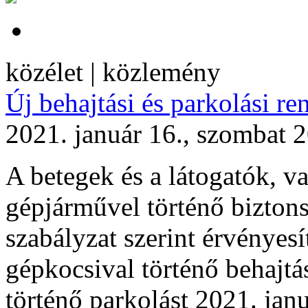
közélet | közlemény
Új behajtási és parkolási r
2021. január 16., szombat 
A betegek és a látogatók, v
gépjárművel történő bizton
szabályzat szerint érvényesí
gépkocsival történő behajtá
történő parkolást 2021. jan