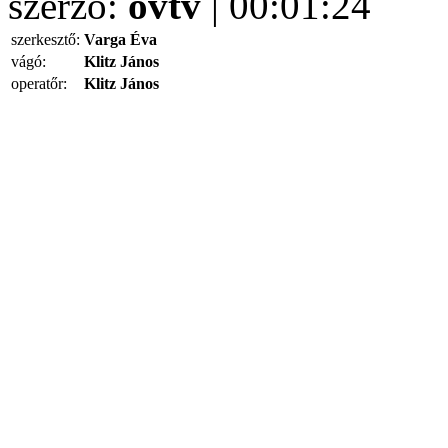
szerző:
ovtv
| 00:01:24
szerkesztő:
Varga Éva
vágó:
Klitz János
operatőr:
Klitz János