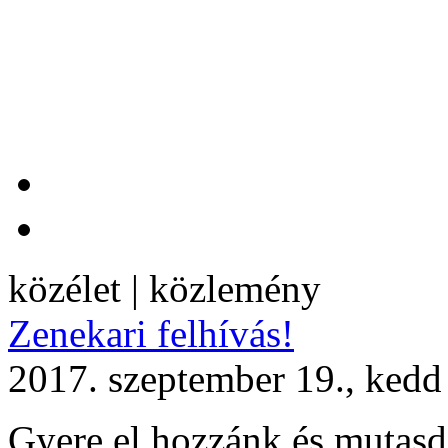
közélet | közlemény
Zenekari felhívás!
2017. szeptember 19., kedd
Gyere el hozzánk és mutasd