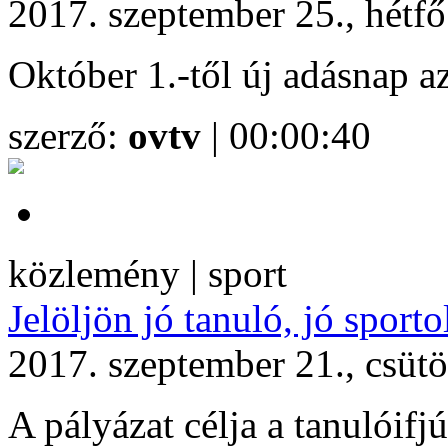
2017. szeptember 25., hétf
Október 1.-től új adásnap 
szerző:
ovtv
| 00:00:40
közlemény | sport
Jelöljön jó tanuló, jó sporto
2017. szeptember 21., csüt
A pályázat célja a tanulóifj