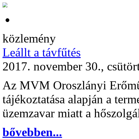
közlemény
Leállt a távfűtés
2017. november 30., csütör
Az MVM Oroszlányi Erőműfe
tájékoztatása alapján a term
üzemzavar miatt a hőszolgált
bővebben...