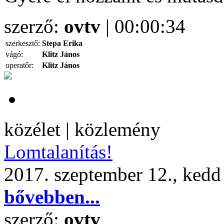
szerző:
ovtv
| 00:00:34
szerkesztő:
Stepa Erika
vágó:
Klitz János
operatőr:
Klitz János
közélet | közlemény
Lomtalanítás!
2017. szeptember 12., kedd
bővebben...
szerző:
ovtv