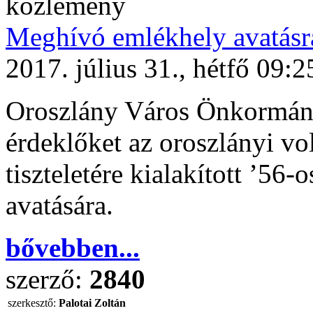
közlemény
Meghívó emlékhely avatásr
2017. július 31., hétfő 09:2
Oroszlány Város Önkormányz
érdeklőket az oroszlányi v
tiszteletére kialakított ’56
avatására.
bővebben...
szerző:
2840
szerkesztő:
Palotai Zoltán