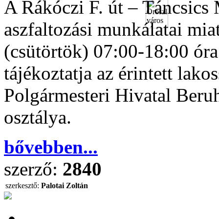
A Rákóczi F. út – Táncsics
aszfaltozási munkálatai mia
(csütörtök) 07:00-18:00 óra
tájékoztatja az érintett lak
Polgármesteri Hivatal Beruh
osztálya.
bővebben...
szerző:
2840
szerkesztő:
Palotai Zoltán