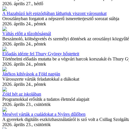
2026. április 27., hétfő
A Hazahúzó két epizódjában láthatjuk viszont városunkat
Oroszlányban forgatott a népszerű ismeretterjesztő sorozat stábja
2026. április 24., péntek
Váltás előtt a tűzoltóságnál
Beszámoló, költségvetés és személyi döntések az oroszlányi közgyűl
2026. április 24., péntek
Előadás idézte fel Thury György hőstetteit
Történelmi előadás mutatta be a végvári harcok korszakát és Thury Gy
2026. április 24., péntek
Játékos kihívások a Föld napján
Városszerte várták feladatokkal a diákokat
2026. április 24., péntek
Zöld hét az iskolában
Programokkal erősítik a tudatos életmód alapjait
2026. április 23., csütörtök
Mesével várták a családokat a Nyíres dűlőben
A gyerekek digitális eszközhasználatáról is szó volt a Csillag Szolgál
2026. április 23., csütörtök