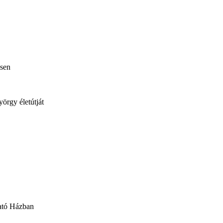
ésen
örgy életútját
tató Házban