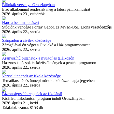
Pálinkák versenye Oroszlányban
Első alkalommal rendezték meg a falusi pálinkamustrát
2026. április 23., csütörtök
Harc a bennmaradásért
Stúdiónk vendége Forray Gábor, az MVM-OSE Lions vezetőedzője
2026. április 22., szerda
Színpadon a civilek közössége
Zárógálával ért véget a Civileké a Ház programsorozat
2026. április 22., szerda
Aranyszínű pillanatok a nyugdíjas találkozón
Hasznos tanácsok és közös élmények a pénteki programon
2026. április 22., szerda
Verssel ünnepelt az iskola közössége
Tematikus hét és ünnepi műsor a költészet napja jegyében
2026. április 22., szerda
Biztonságosabb reggelek az iskolánál
Kísérleti „Iskolautca” program indult Oroszlányban
2026. április 21., kedd
Találatok száma:
8153 db