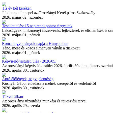
Tíz év két keréken
Jubileumot ünnepel az Oroszlányi Kerékpáros Szakosztály
2026. május 02., szombat
Testületi ülés: 15 napirendi pontot tárgyaltak
Lakásügyek, intézményi átszervezés, fejlesztések és elismerések is szer
2026. május 01., péntek
Roma hagyományok napja a Hunyadiban
Tánc, mese és közös élmények várták a diákokat
2026. május 01., péntek
Képviselő-testületi ülés - 2026/05.
Az oroszlányi képviselő-testület 2026. április 30-ai munkaterv szerin
2026. április 30., csütörtök
Apró élőlények, nagy jelentőség
Kusnyér Gábor előadása a méhek szerepéről és védelméről
2026. április 30., csütörtök
Tűzvonalban
Az oroszlányi tűzoltóság munkája és fejlesztési tervei
2026. április 29., szerda