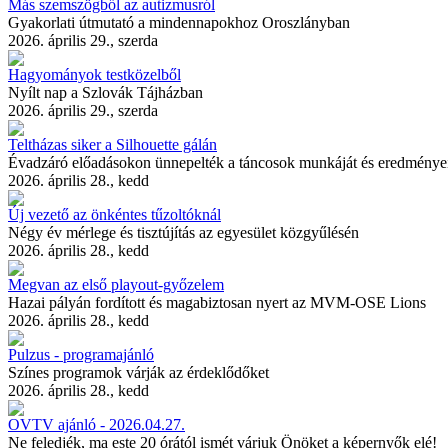
Más szemszögből az autizmusról
Gyakorlati útmutató a mindennapokhoz Oroszlányban
2026. április 29., szerda
Hagyományok testközelből
Nyílt nap a Szlovák Tájházban
2026. április 29., szerda
Teltházas siker a Silhouette gálán
Évadzáró előadásokon ünnepelték a táncosok munkáját és eredménye
2026. április 28., kedd
Új vezető az önkéntes tűzoltóknál
Négy év mérlege és tisztújítás az egyesület közgyűlésén
2026. április 28., kedd
Megvan az első playout-győzelem
Hazai pályán fordított és magabiztosan nyert az MVM-OSE Lions
2026. április 28., kedd
Pulzus - programajánló
Színes programok várják az érdeklődőket
2026. április 28., kedd
OVTV ajánló - 2026.04.27.
Ne feledjék, ma este 20 órától ismét várjuk Önöket a képernyők elé!