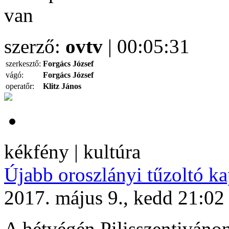
van
szerző:
ovtv
| 00:05:31
szerkesztő:
Forgács József
vágó:
Forgács József
operatőr:
Klitz János
kékfény | kultúra
Újabb oroszlányi tűzoltó ka
2017. május 9., kedd 21:02
A hétvégén Pilisszentiváno