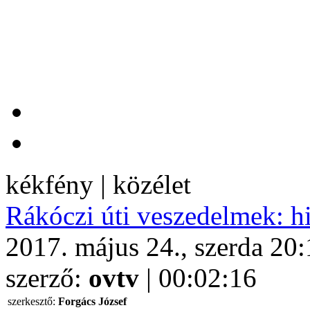
kékfény | közélet
Rákóczi úti veszedelmek: h
2017. május 24., szerda 20
szerző:
ovtv
| 00:02:16
szerkesztő:
Forgács József