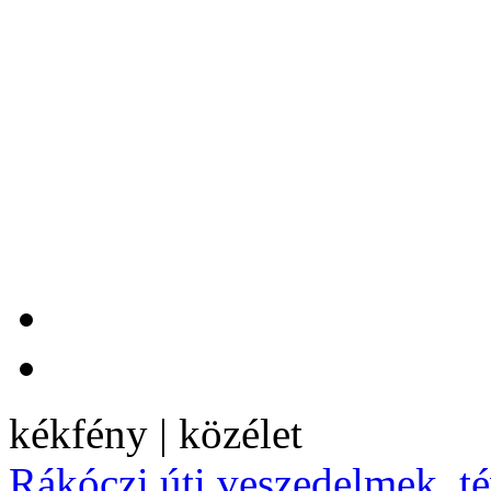
kékfény | közélet
Rákóczi úti veszedelmek, té