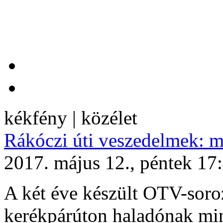
kékfény | közélet
Rákóczi úti veszedelmek: m
2017. május 12., péntek 17
A két éve készült OTV-soroz
kerékpárúton haladónak mi