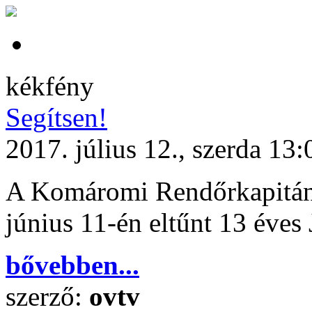
kékfény
Segítsen!
2017. július 12., szerda 13:
A Komáromi Rendőrkapitánys
június 11-én eltűnt 13 éves
bővebben...
szerző:
ovtv