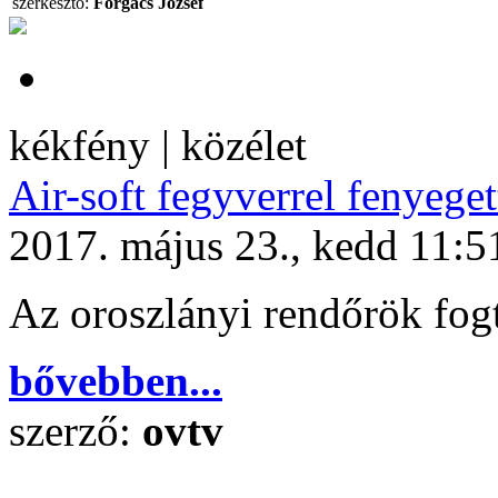
szerkesztő:
Forgács József
kékfény | közélet
Air-soft fegyverrel fenyeget
2017. május 23., kedd 11:5
Az oroszlányi rendőrök fogtá
bővebben...
szerző:
ovtv