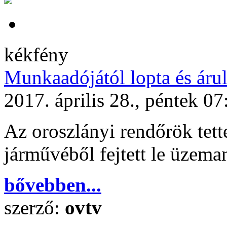
kékfény
Munkaadójától lopta és árul
2017. április 28., péntek 07
Az oroszlányi rendőrök tette
járművéből fejtett le üzem
bővebben...
szerző:
ovtv