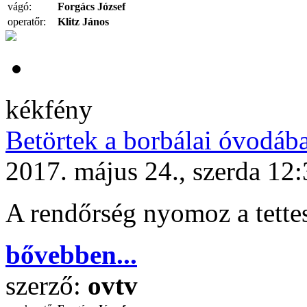
vágó:
Forgács József
operatőr:
Klitz János
kékfény
Betörtek a borbálai óvodáb
2017. május 24., szerda 12
A rendőrség nyomoz a tette
bővebben...
szerző:
ovtv