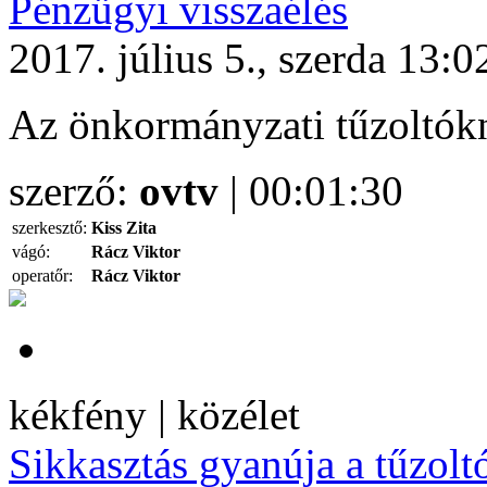
Pénzügyi visszaélés
2017. július 5., szerda 13:0
Az önkormányzati tűzoltókn
szerző:
ovtv
| 00:01:30
szerkesztő:
Kiss Zita
vágó:
Rácz Viktor
operatőr:
Rácz Viktor
kékfény | közélet
Sikkasztás gyanúja a tűzolt