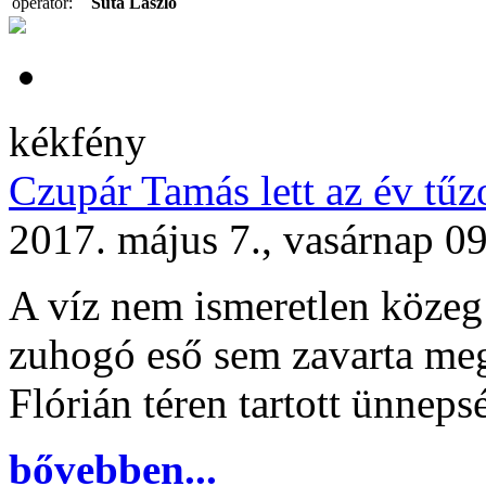
operatőr:
Suta László
kékfény
Czupár Tamás lett az év tűz
2017. május 7., vasárnap 0
A víz nem ismeretlen közeg 
zuhogó eső sem zavarta meg
Flórián téren tartott ünneps
bővebben...