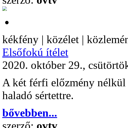
kékfény | közélet | közlemé
Elsőfokú ítélet
2020. október 29., csütörtö
A két férfi előzmény nélkül 
haladó sértettre.
bővebben...
szerző:
ovtv