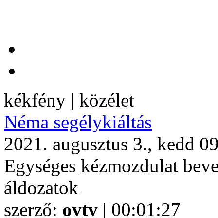
kékfény | közélet
Néma segélykiáltás
2021. augusztus 3., kedd 0
Egységes kézmozdulat bevez
áldozatok
szerző:
ovtv
| 00:01:27