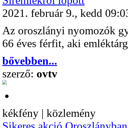
Síremlékről lopott
2021. február 9., kedd 09:0
Az oroszlányi nyomozók gyan
66 éves férfit, aki emléktár
bővebben...
szerző:
ovtv
kékfény | közlemény
Sikeres akció Oroszlányban