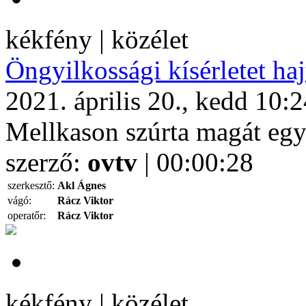
kékfény | közélet
Öngyilkossági kísérletet haj
2021. április 20., kedd 10:
Mellkason szúrta magát egy 
szerző:
ovtv
| 00:00:28
szerkesztő:
Akl Ágnes
vágó:
Rácz Viktor
operatőr:
Rácz Viktor
kékfény | közélet