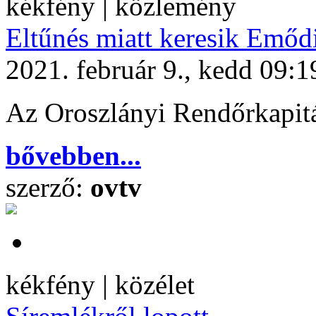
kékfény | közlemény
Eltűnés miatt keresik Emőd
2021. február 9., kedd 09:1
Az Oroszlányi Rendőrkapitán
bővebben...
szerző:
ovtv
kékfény | közélet