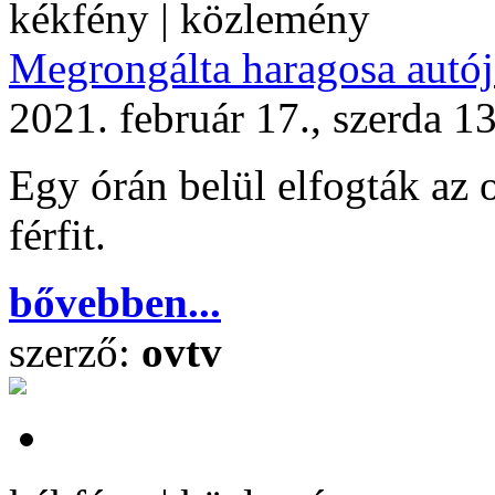
kékfény | közlemény
Megrongálta haragosa autój
2021. február 17., szerda 1
Egy órán belül elfogták az 
férfit.
bővebben...
szerző:
ovtv