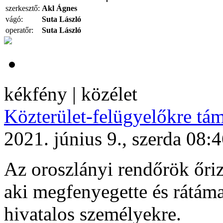
szerkesztő:
Akl Ágnes
vágó:
Suta László
operatőr:
Suta László
kékfény | közélet
Közterület-felügyelőkre tá
2021. június 9., szerda 08:
Az oroszlányi rendőrök őrize
aki megfenyegette és rátám
hivatalos személyekre.