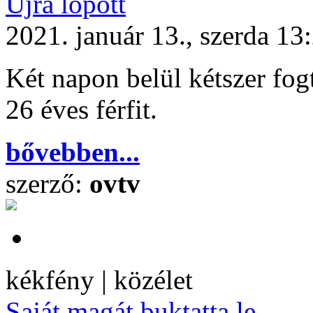
Újra lopott
2021. január 13., szerda 13
Két napon belül kétszer fog
26 éves férfit.
bővebben...
szerző:
ovtv
kékfény | közélet
Saját magát buktatta le