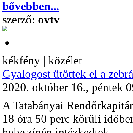
bővebben...
szerző:
ovtv
kékfény | közélet
Gyalogost ütöttek el a zebr
2020. október 16., péntek 
A Tatabányai Rendőrkapitán
18 óra 50 perc körüli időbe
helyszínén intézkedtek.