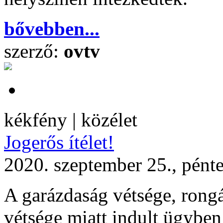
bővebben...
szerző:
ovtv
kékfény | közélet
Jogerős ítélet!
2020. szeptember 25., pént
A garázdaság vétsége, rongál
vétsége miatt indult ügyben