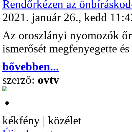
Rendőrkézen az önbíráskod
2021. január 26., kedd 11:4
Az oroszlányi nyomozók őrize
ismerősét megfenyegette és 
bővebben...
szerző:
ovtv
kékfény | közélet