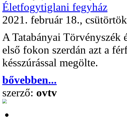
Életfogytiglani fegyház
2021. február 18., csütörtö
A Tatabányai Törvényszék él
első fokon szerdán azt a fér
késszúrással megölte.
bővebben...
szerző:
ovtv