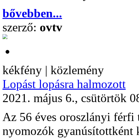
bővebben...
szerző:
ovtv
kékfény | közlemény
Lopást lopásra halmozott
2021. május 6., csütörtök 0
Az 56 éves oroszlányi férfi
nyomozók gyanúsítottként ki